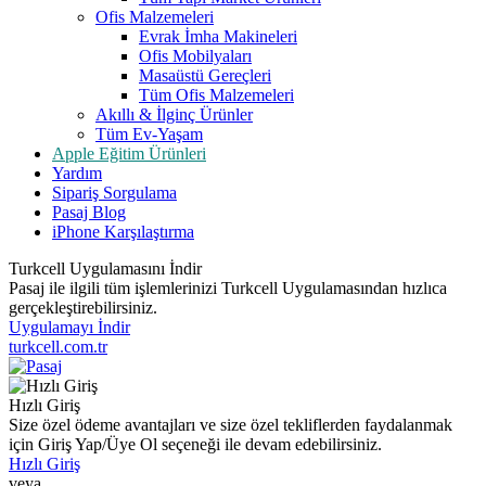
Ofis Malzemeleri
Evrak İmha Makineleri
Ofis Mobilyaları
Masaüstü Gereçleri
Tüm Ofis Malzemeleri
Akıllı & İlginç Ürünler
Tüm Ev-Yaşam
Apple Eğitim Ürünleri
Yardım
Sipariş Sorgulama
Pasaj Blog
iPhone Karşılaştırma
Turkcell Uygulamasını İndir
Pasaj ile ilgili tüm işlemlerinizi Turkcell Uygulamasından hızlıca
gerçekleştirebilirsiniz.
Uygulamayı İndir
turkcell.com.tr
Hızlı Giriş
Size özel ödeme avantajları ve size özel tekliflerden faydalanmak
için Giriş Yap/Üye Ol seçeneği ile devam edebilirsiniz.
Hızlı Giriş
veya