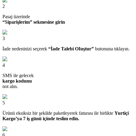
2
Pasaj üzerinde
“Siparişlerim” sekmesine girin
3
İade nedeninizi seçerek
“İade Talebi OIuştur”
butonuna tıklayın.
4
SMS ile gelecek
kargo kodunu
not alın.
5
Ürünü eksiksiz bir şekilde paketleyerek faturası ile birlikte
Yurtiçi
Kargo’ya 7 iş günü içinde teslim edin.
6