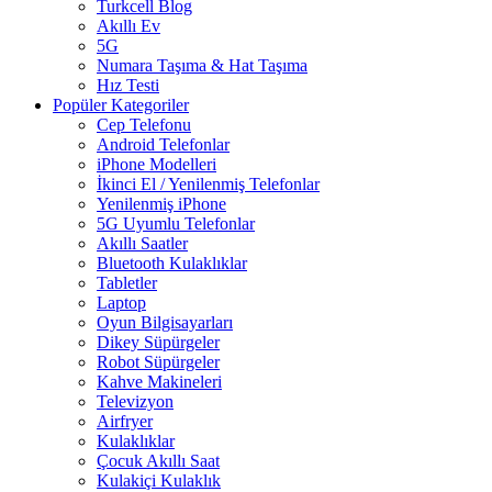
Turkcell Blog
Akıllı Ev
5G
Numara Taşıma & Hat Taşıma
Hız Testi
Popüler Kategoriler
Cep Telefonu
Android Telefonlar
iPhone Modelleri
İkinci El / Yenilenmiş Telefonlar
Yenilenmiş iPhone
5G Uyumlu Telefonlar
Akıllı Saatler
Bluetooth Kulaklıklar
Tabletler
Laptop
Oyun Bilgisayarları
Dikey Süpürgeler
Robot Süpürgeler
Kahve Makineleri
Televizyon
Airfryer
Kulaklıklar
Çocuk Akıllı Saat
Kulakiçi Kulaklık