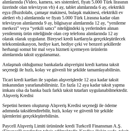
alımlarında (Video, kamera, ses sistemleri, fiyatı 5.000 Türk lirasının
üzerinde olan televizyon vb) 4 ay, tablet alımlarında 6 ay, elektrikli
eşya (Buzdolabı, çamaşır makinesi, bulaşık makinesi, elektrikli ev
aletleri vb.) alımlarında ve fiyatı 5.000 Türk Lirasına kadar olan
televizyon alımlarında 9 ay, bilgisayar alımlarında 12 ay, “yenileme
merkezi” veya “yetkili satıcı” niteliğindeki iş yerlerinden alınan
yenilenmiş ürün niteliğinde olan cep telefonu alımlarında 12 ay
olarak olarak uygulanır. Bireysel kredi kartlarıyla gerçekleştirilecek
telekomünikasyon, hediye kart, hediye çeki ve benzeri şekillerde
herhangi somut bir mal veya hizmeti içermeyen ürünlerin
alımlarında taksit uygulanamaz.
Anlaşmalı olduğumuz bankalarla alışverişini kredi kartına taksit
seçeneği ile hızlı, kolay ve güvenli bir şekilde tamamlayabilirsin.
Ticari kredi kartları ile yapılan alışverişlerde 12 aya kadar taksit
imkanından yararlanabilirsiniz. En fazla 12 aya kadar taksit yapma
imkanı olsa da banka bazlı farklı taksit tutarları uygulanabilmektedir.
Alışveriş Kredisi
Sepetini hemen oluşturup Alışveriş Kredisi seçeneği ile ödeme
adımında taksitlendirebilir, hızlı, kolay ve güvenli bir şekilde
işlemlerini gerçekleştirebilirsin.
Paycell Alışveriş Limiti ürününde kredi Turkcell Finansman A.Ş.