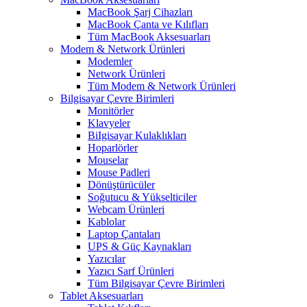
MacBook Şarj Cihazları
MacBook Çanta ve Kılıfları
Tüm MacBook Aksesuarları
Modem & Network Ürünleri
Modemler
Network Ürünleri
Tüm Modem & Network Ürünleri
Bilgisayar Çevre Birimleri
Monitörler
Klavyeler
BiIgisayar Kulaklıkları
Hoparlörler
Mouselar
Mouse Padleri
Dönüştürücüler
Soğutucu & Yükselticiler
Webcam Ürünleri
Kablolar
Laptop Çantaları
UPS & Güç Kaynakları
Yazıcılar
Yazıcı Sarf Ürünleri
Tüm Bilgisayar Çevre Birimleri
Tablet Aksesuarları