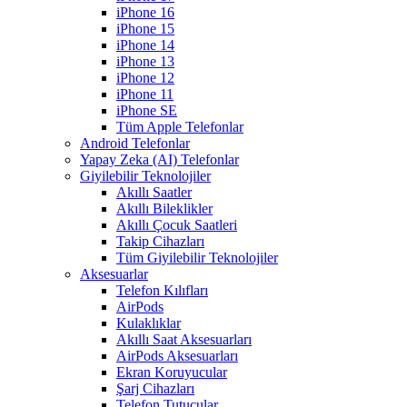
iPhone 16
iPhone 15
iPhone 14
iPhone 13
iPhone 12
iPhone 11
iPhone SE
Tüm Apple Telefonlar
Android Telefonlar
Yapay Zeka (AI) Telefonlar
Giyilebilir Teknolojiler
Akıllı Saatler
Akıllı Bileklikler
Akıllı Çocuk Saatleri
Takip Cihazları
Tüm Giyilebilir Teknolojiler
Aksesuarlar
Telefon Kılıfları
AirPods
Kulaklıklar
Akıllı Saat Aksesuarları
AirPods Aksesuarları
Ekran Koruyucular
Şarj Cihazları
Telefon Tutucular