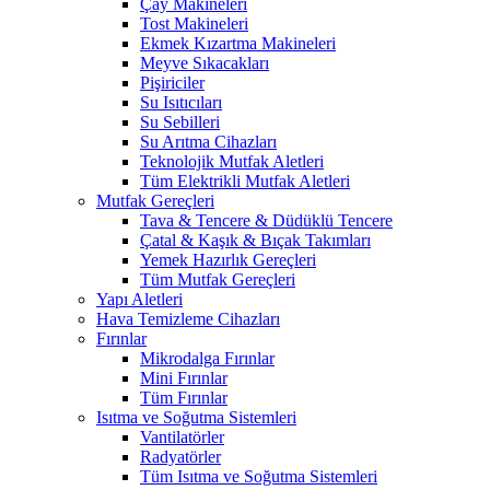
Çay Makineleri
Tost Makineleri
Ekmek Kızartma Makineleri
Meyve Sıkacakları
Pişiriciler
Su Isıtıcıları
Su Sebilleri
Su Arıtma Cihazları
Teknolojik Mutfak Aletleri
Tüm Elektrikli Mutfak Aletleri
Mutfak Gereçleri
Tava & Tencere & Düdüklü Tencere
Çatal & Kaşık & Bıçak Takımları
Yemek Hazırlık Gereçleri
Tüm Mutfak Gereçleri
Yapı Aletleri
Hava Temizleme Cihazları
Fırınlar
Mikrodalga Fırınlar
Mini Fırınlar
Tüm Fırınlar
Isıtma ve Soğutma Sistemleri
Vantilatörler
Radyatörler
Tüm Isıtma ve Soğutma Sistemleri