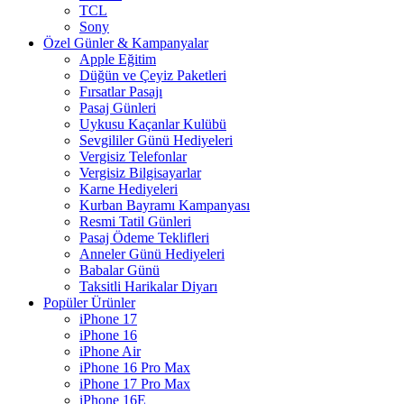
TCL
Sony
Özel Günler & Kampanyalar
Apple Eğitim
Düğün ve Çeyiz Paketleri
Fırsatlar Pasajı
Pasaj Günleri
Uykusu Kaçanlar Kulübü
Sevgililer Günü Hediyeleri
Vergisiz Telefonlar
Vergisiz Bilgisayarlar
Karne Hediyeleri
Kurban Bayramı Kampanyası
Resmi Tatil Günleri
Pasaj Ödeme Teklifleri
Anneler Günü Hediyeleri
Babalar Günü
Taksitli Harikalar Diyarı
Popüler Ürünler
iPhone 17
iPhone 16
iPhone Air
iPhone 16 Pro Max
iPhone 17 Pro Max
iPhone 16E