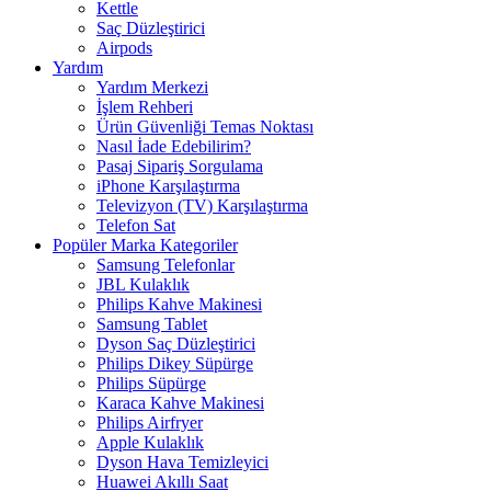
Kettle
Saç Düzleştirici
Airpods
Yardım
Yardım Merkezi
İşlem Rehberi
Ürün Güvenliği Temas Noktası
Nasıl İade Edebilirim?
Pasaj Sipariş Sorgulama
iPhone Karşılaştırma
Televizyon (TV) Karşılaştırma
Telefon Sat
Popüler Marka Kategoriler
Samsung Telefonlar
JBL Kulaklık
Philips Kahve Makinesi
Samsung Tablet
Dyson Saç Düzleştirici
Philips Dikey Süpürge
Philips Süpürge
Karaca Kahve Makinesi
Philips Airfryer
Apple Kulaklık
Dyson Hava Temizleyici
Huawei Akıllı Saat