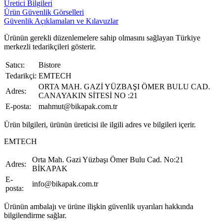
Üretici Bilgileri
Ürün Güvenlik Görselleri
Güvenlik Açıklamaları ve Kılavuzlar
Ürünün gerekli düzenlemelere sahip olmasını sağlayan Türkiye
merkezli tedarikçileri gösterir.
Satıcı:
Bistore
Tedarikçi:
EMTECH
ORTA MAH. GAZİ YÜZBAŞI ÖMER BULU CAD.
Adres:
CANAYAKIN SİTESİ NO :21
E-posta:
mahmut@bikapak.com.tr
Ürün bilgileri, ürünün üreticisi ile ilgili adres ve bilgileri içerir.
EMTECH
Orta Mah. Gazi Yüzbaşı Ömer Bulu Cad. No:21
Adres:
BİKAPAK
E-
info@bikapak.com.tr
posta:
Ürünün ambalajı ve ürüne ilişkin güvenlik uyarıları hakkında
bilgilendirme sağlar.