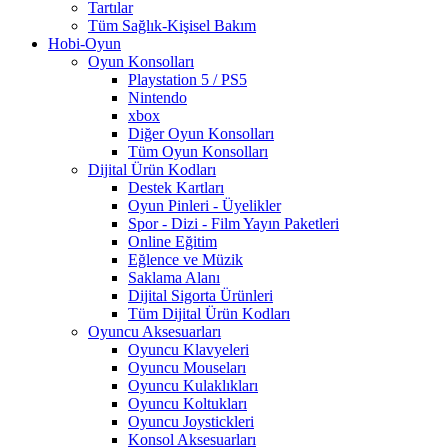
Tartılar
Tüm Sağlık-Kişisel Bakım
Hobi-Oyun
Oyun Konsolları
Playstation 5 / PS5
Nintendo
xbox
Diğer Oyun Konsolları
Tüm Oyun Konsolları
Dijital Ürün Kodları
Destek Kartları
Oyun Pinleri - Üyelikler
Spor - Dizi - Film Yayın Paketleri
Online Eğitim
Eğlence ve Müzik
Saklama Alanı
Dijital Sigorta Ürünleri
Tüm Dijital Ürün Kodları
Oyuncu Aksesuarları
Oyuncu Klavyeleri
Oyuncu Mouseları
Oyuncu Kulaklıkları
Oyuncu Koltukları
Oyuncu Joystickleri
Konsol Aksesuarları