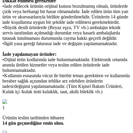
Dikkat edilmesi gerekenler
•İade edilecek ürünün orijinal kutusu bozulmamış olmalı, ürünlerde
çizik veya herhangi bir hasar olmamalıdır. İade edilen ürün tüm yan
ürün ve aksesuarlarıyla birlikte gönderilmelidir. Ürünlerin 14 günde
iade koşullarına uygun bir şekilde iade edilmesi gerekmektedir.
•Büyük desili ürünlerde (Beyaz eşya, TV vb.) ambalajın teknik
servis tarafından açılmadığı durumlar veya hasarlı ambalajlarda
tutanak tutulmaması durumunda cayma hakkı geçerli değildir.
•İlgili yasa gereği faturasız iade ve değişim yapılamamaktadır.
İade yapılamayan ürünler:
•Dijital ürün kodlarında iade bulunmamaktadır. Elektronik ortamda
anında iletilen hizmetler veya teslim edilen ürünlerde iade
bulunmamaktadır.
•Kullanım esnasında vücut ile birebir temas gerektiren ve kullanımla
beraber sağlık açısından tehlike arz edebilen ürünlerin
iadesi/değişimi yapılamamaktadır. (Tüm Kişisel Bakım Ürünleri,
Kulak içi /kulak üstü kulaklık, saat, akıllı bileklik vb.)
1
Ürünün teslim tarihinden itibaren
14 gün geçmediğine emin olun.