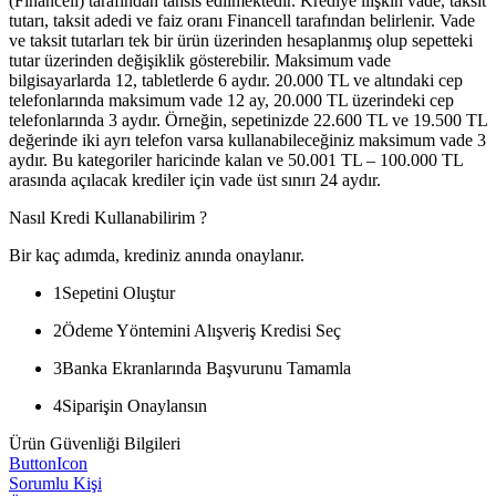
(Financell) tarafından tahsis edilmektedir. Krediye ilişkin vade, taksit
tutarı, taksit adedi ve faiz oranı Financell tarafından belirlenir. Vade
ve taksit tutarları tek bir ürün üzerinden hesaplanmış olup sepetteki
tutar üzerinden değişiklik gösterebilir. Maksimum vade
bilgisayarlarda 12, tabletlerde 6 aydır. 20.000 TL ve altındaki cep
telefonlarında maksimum vade 12 ay, 20.000 TL üzerindeki cep
telefonlarında 3 aydır. Örneğin, sepetinizde 22.600 TL ve 19.500 TL
değerinde iki ayrı telefon varsa kullanabileceğiniz maksimum vade 3
aydır. Bu kategoriler haricinde kalan ve 50.001 TL – 100.000 TL
arasında açılacak krediler için vade üst sınırı 24 aydır.
Nasıl Kredi Kullanabilirim ?
Bir kaç adımda, krediniz anında onaylanır.
1
Sepetini Oluştur
2
Ödeme Yöntemini Alışveriş Kredisi Seç
3
Banka Ekranlarında Başvurunu Tamamla
4
Siparişin Onaylansın
Ürün Güvenliği Bilgileri
ButtonIcon
Sorumlu Kişi