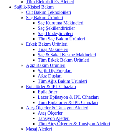
Tüm Elektrikli Ev Aletleri
Sağlık-Kişisel Bakım
Cilt Bakım Teknolojileri
Saç Bakım Ürünleri
Saç Kurutma Makineleri
Saç Şekillendiriciler
Saç Düzleştiricileri
Tüm Saç Bakım Ürünleri
Erkek Bakım Ürünleri
Tıraş Makineleri
Saç & Sakal Kesme Makineleri
Tüm Erkek Bakım Ürünleri
Ağız Bakım Ürünleri
Şarjlı Diş Fırçaları
Ağız Duşları
Tüm Ağız Bakım Ürünleri
Epilatörler & IPL Cihazları
Epilatörler
Lazer Epilasyon & IPL Cihazları
Tüm Epilatörler & IPL Cihazları
Ateş Ölçerler & Tansiyon Aletleri
Ateş Ölçerler
Tansiyon Aletleri
Tüm Ateş Ölçerler & Tansiyon Aletleri
Masaj Aletleri