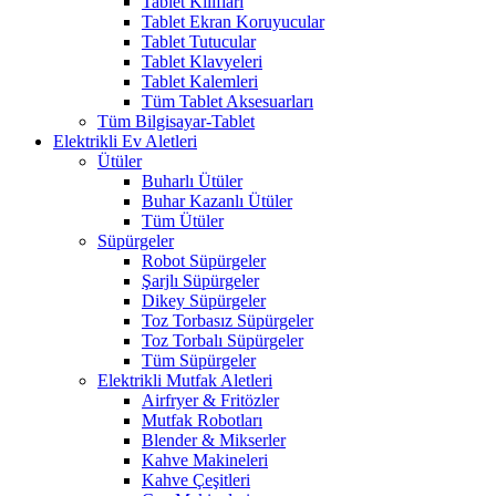
Tablet Kılıfları
Tablet Ekran Koruyucular
Tablet Tutucular
Tablet Klavyeleri
Tablet Kalemleri
Tüm Tablet Aksesuarları
Tüm Bilgisayar-Tablet
Elektrikli Ev Aletleri
Ütüler
Buharlı Ütüler
Buhar Kazanlı Ütüler
Tüm Ütüler
Süpürgeler
Robot Süpürgeler
Şarjlı Süpürgeler
Dikey Süpürgeler
Toz Torbasız Süpürgeler
Toz Torbalı Süpürgeler
Tüm Süpürgeler
Elektrikli Mutfak Aletleri
Airfryer & Fritözler
Mutfak Robotları
Blender & Mikserler
Kahve Makineleri
Kahve Çeşitleri