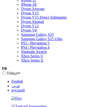
iPhone 11
iPhone SE
Dyson Airwrap
Dyson V15
Dyson V15 Detect Submarine
Dyson Airstrait
Dyson V12
Dyson V8
Samsung Galaxy S25
Samsung Galaxy S25 Ultra
PS5 / Playstation 5
PS4 / Playstation 4
Nintendo Switch
Xbox Series S
Xbox Series X
Dil
Türkçe
English
عربى
русский