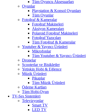
Tüm Oyuncu Aksesuarları
Oyunlar
Playstation & Konsol Oyunları
Tüm Oyunlar
Fotoğraf & Kameralar
Fotoğraf Makineleri
Aksiyon Kameraları
Polaroid Fotoğraf Makineleri
Fotoğraf Yazıcıları
Tüm Fotoğraf & Kameralar
Youtuber & Yayıncı Ürünleri
Mikrofonlar
Tüm Youtuber & Yayıncı Ürünleri
Dronelar
Scooterlar ve Bisikletler
Yetişkin Hobi & Eğlence
Müzik Ürünleri
Pikaplar
Tüm Müzik Ürünleri
Ödeme Kartları
Tüm Hobi-Oyun
TV-Ses Sistemleri
Televizyonlar
Smart TV
LED TV