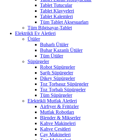
Tablet Tutucular
Tablet Klavyeleri
Tablet Kalemleri
Tüm Tablet Aksesuarları
Tüm Bilgisayar-Tablet
Elektrikli Ev Aletleri
Ütüler
Buharlı Ütüler
Buhar Kazanlı Ütüler
Tüm Ütüler
Süpürgeler
Robot Süpürgeler
Şarjlı Süpürgeler
Dikey Süpürgeler
Toz Torbasız Süpürgeler
Toz Torbalı Süpürgeler
Tüm Süpürgeler
Elektrikli Mutfak Aletleri
Airfryer & Fritözler
Mutfak Robotları
Blender & Mikserler
Kahve Makineleri
Kahve Çeşitleri
Çay Makineleri