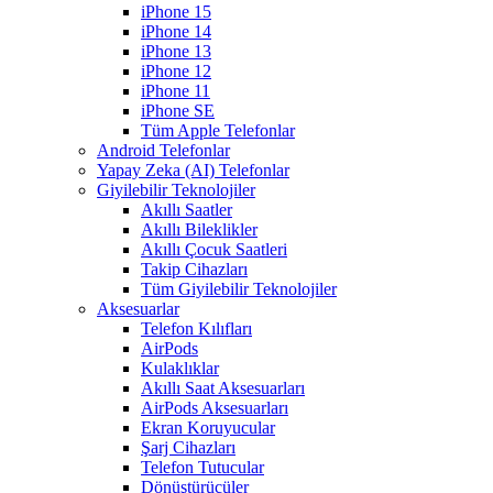
iPhone 15
iPhone 14
iPhone 13
iPhone 12
iPhone 11
iPhone SE
Tüm Apple Telefonlar
Android Telefonlar
Yapay Zeka (AI) Telefonlar
Giyilebilir Teknolojiler
Akıllı Saatler
Akıllı Bileklikler
Akıllı Çocuk Saatleri
Takip Cihazları
Tüm Giyilebilir Teknolojiler
Aksesuarlar
Telefon Kılıfları
AirPods
Kulaklıklar
Akıllı Saat Aksesuarları
AirPods Aksesuarları
Ekran Koruyucular
Şarj Cihazları
Telefon Tutucular
Dönüştürücüler