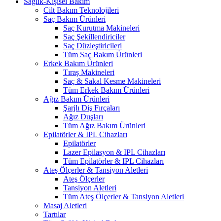
Sağlık-Kişisel Bakım
Cilt Bakım Teknolojileri
Saç Bakım Ürünleri
Saç Kurutma Makineleri
Saç Şekillendiriciler
Saç Düzleştiricileri
Tüm Saç Bakım Ürünleri
Erkek Bakım Ürünleri
Tıraş Makineleri
Saç & Sakal Kesme Makineleri
Tüm Erkek Bakım Ürünleri
Ağız Bakım Ürünleri
Şarjlı Diş Fırçaları
Ağız Duşları
Tüm Ağız Bakım Ürünleri
Epilatörler & IPL Cihazları
Epilatörler
Lazer Epilasyon & IPL Cihazları
Tüm Epilatörler & IPL Cihazları
Ateş Ölçerler & Tansiyon Aletleri
Ateş Ölçerler
Tansiyon Aletleri
Tüm Ateş Ölçerler & Tansiyon Aletleri
Masaj Aletleri
Tartılar