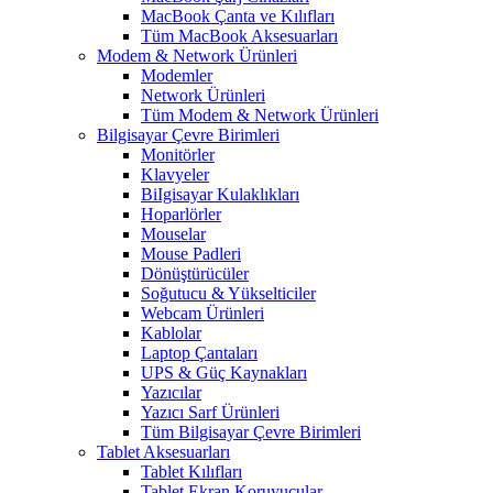
MacBook Çanta ve Kılıfları
Tüm MacBook Aksesuarları
Modem & Network Ürünleri
Modemler
Network Ürünleri
Tüm Modem & Network Ürünleri
Bilgisayar Çevre Birimleri
Monitörler
Klavyeler
BiIgisayar Kulaklıkları
Hoparlörler
Mouselar
Mouse Padleri
Dönüştürücüler
Soğutucu & Yükselticiler
Webcam Ürünleri
Kablolar
Laptop Çantaları
UPS & Güç Kaynakları
Yazıcılar
Yazıcı Sarf Ürünleri
Tüm Bilgisayar Çevre Birimleri
Tablet Aksesuarları
Tablet Kılıfları
Tablet Ekran Koruyucular