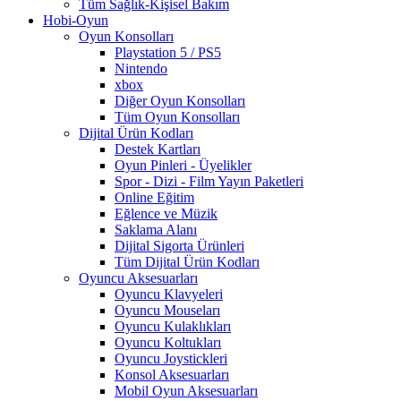
Tüm Sağlık-Kişisel Bakım
Hobi-Oyun
Oyun Konsolları
Playstation 5 / PS5
Nintendo
xbox
Diğer Oyun Konsolları
Tüm Oyun Konsolları
Dijital Ürün Kodları
Destek Kartları
Oyun Pinleri - Üyelikler
Spor - Dizi - Film Yayın Paketleri
Online Eğitim
Eğlence ve Müzik
Saklama Alanı
Dijital Sigorta Ürünleri
Tüm Dijital Ürün Kodları
Oyuncu Aksesuarları
Oyuncu Klavyeleri
Oyuncu Mouseları
Oyuncu Kulaklıkları
Oyuncu Koltukları
Oyuncu Joystickleri
Konsol Aksesuarları
Mobil Oyun Aksesuarları