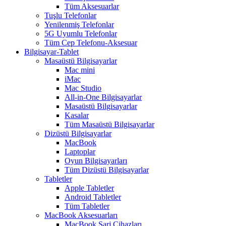
Tüm Aksesuarlar
Tuşlu Telefonlar
Yenilenmiş Telefonlar
5G Uyumlu Telefonlar
Tüm Cep Telefonu-Aksesuar
Bilgisayar-Tablet
Masaüstü Bilgisayarlar
Mac mini
iMac
Mac Studio
All-in-One Bilgisayarlar
Masaüstü Bilgisayarlar
Kasalar
Tüm Masaüstü Bilgisayarlar
Dizüstü Bilgisayarlar
MacBook
Laptoplar
Oyun Bilgisayarları
Tüm Dizüstü Bilgisayarlar
Tabletler
Apple Tabletler
Android Tabletler
Tüm Tabletler
MacBook Aksesuarları
MacBook Şarj Cihazları