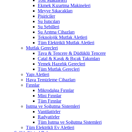
Tost Makineleri
Ekmek Kızartma Makineleri
Meyve Sıkacakları
Pişiriciler
Su Isıtıcıları
Su Sebilleri
Su Arıtma Cihazları
Teknolojik Mutfak Aletleri
Tüm Elektrikli Mutfak Aletleri
Mutfak Gereçleri
Tava & Tencere & Düdüklü Tencere
Çatal & Kaşık & Bıçak Takımları
Yemek Hazırlık Gereçleri
Tüm Mutfak Gereçleri
Yapı Aletleri
Hava Temizleme Cihazları
Fırınlar
Mikrodalga Fırınlar
Mini Fırınlar
Tüm Fırınlar
Isıtma ve Soğutma Sistemleri
Vantilatörler
Radyatörler
Tüm Isıtma ve Soğutma Sistemleri
Tüm Elektrikli Ev Aletleri