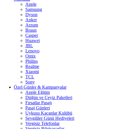
Apple
Samsung
Dyson
Anker
Arzum
Braun
Casper
Huawei
JBL
Lenovo
Omix
Philips
Realme
Xiaomi
TCL
Sony
Özel Günler & Kampanyalar
Apple Eğitim
Düğün ve Çeyiz Paketleri
Fırsatlar Pasajı
Pasaj Günleri
Uykusu Kaçanlar Kulübü
Sevgililer Günü Hediyeleri
Vergisiz Telefonlar
Vergisiz Bilgisayarlar