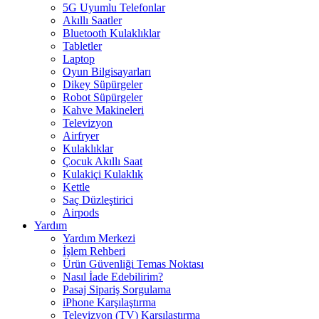
5G Uyumlu Telefonlar
Akıllı Saatler
Bluetooth Kulaklıklar
Tabletler
Laptop
Oyun Bilgisayarları
Dikey Süpürgeler
Robot Süpürgeler
Kahve Makineleri
Televizyon
Airfryer
Kulaklıklar
Çocuk Akıllı Saat
Kulakiçi Kulaklık
Kettle
Saç Düzleştirici
Airpods
Yardım
Yardım Merkezi
İşlem Rehberi
Ürün Güvenliği Temas Noktası
Nasıl İade Edebilirim?
Pasaj Sipariş Sorgulama
iPhone Karşılaştırma
Televizyon (TV) Karşılaştırma