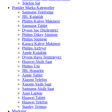
Telefon Sat
Popüler Marka Kategoriler
Samsung Telefonlar
JBL Kulaklık
Philips Kahve Makinesi
Samsung Tablet
Dyson Saç Düzleştirici
Philips Dikey Süpürge
Philips Süpürge
Karaca Kahve Makinesi
Philips Airfryer
Apple Kulaklık
Dyson Hava Temizleyici
Huawei Akıllı Saat
Philips Ütü
JBL Hoparlör
Apple Tablet
Xiaomi Telefon
Xiaomi Akıllı Saat
Samsung Akıllı Saat
Asus Laptop
Huawei Tablet
Huawei Telefon
Stanley Termos
Markalar