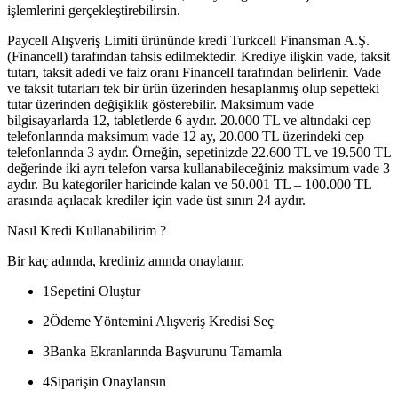
işlemlerini gerçekleştirebilirsin.
Paycell Alışveriş Limiti ürününde kredi Turkcell Finansman A.Ş.
(Financell) tarafından tahsis edilmektedir. Krediye ilişkin vade, taksit
tutarı, taksit adedi ve faiz oranı Financell tarafından belirlenir. Vade
ve taksit tutarları tek bir ürün üzerinden hesaplanmış olup sepetteki
tutar üzerinden değişiklik gösterebilir. Maksimum vade
bilgisayarlarda 12, tabletlerde 6 aydır. 20.000 TL ve altındaki cep
telefonlarında maksimum vade 12 ay, 20.000 TL üzerindeki cep
telefonlarında 3 aydır. Örneğin, sepetinizde 22.600 TL ve 19.500 TL
değerinde iki ayrı telefon varsa kullanabileceğiniz maksimum vade 3
aydır. Bu kategoriler haricinde kalan ve 50.001 TL – 100.000 TL
arasında açılacak krediler için vade üst sınırı 24 aydır.
Nasıl Kredi Kullanabilirim ?
Bir kaç adımda, krediniz anında onaylanır.
1
Sepetini Oluştur
2
Ödeme Yöntemini Alışveriş Kredisi Seç
3
Banka Ekranlarında Başvurunu Tamamla
4
Siparişin Onaylansın