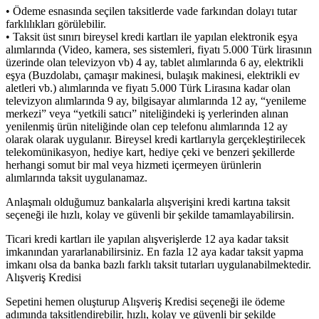
• Ödeme esnasında seçilen taksitlerde vade farkından dolayı tutar
farklılıkları görülebilir.
• Taksit üst sınırı bireysel kredi kartları ile yapılan elektronik eşya
alımlarında (Video, kamera, ses sistemleri, fiyatı 5.000 Türk lirasının
üzerinde olan televizyon vb) 4 ay, tablet alımlarında 6 ay, elektrikli
eşya (Buzdolabı, çamaşır makinesi, bulaşık makinesi, elektrikli ev
aletleri vb.) alımlarında ve fiyatı 5.000 Türk Lirasına kadar olan
televizyon alımlarında 9 ay, bilgisayar alımlarında 12 ay, “yenileme
merkezi” veya “yetkili satıcı” niteliğindeki iş yerlerinden alınan
yenilenmiş ürün niteliğinde olan cep telefonu alımlarında 12 ay
olarak olarak uygulanır. Bireysel kredi kartlarıyla gerçekleştirilecek
telekomünikasyon, hediye kart, hediye çeki ve benzeri şekillerde
herhangi somut bir mal veya hizmeti içermeyen ürünlerin
alımlarında taksit uygulanamaz.
Anlaşmalı olduğumuz bankalarla alışverişini kredi kartına taksit
seçeneği ile hızlı, kolay ve güvenli bir şekilde tamamlayabilirsin.
Ticari kredi kartları ile yapılan alışverişlerde 12 aya kadar taksit
imkanından yararlanabilirsiniz. En fazla 12 aya kadar taksit yapma
imkanı olsa da banka bazlı farklı taksit tutarları uygulanabilmektedir.
Alışveriş Kredisi
Sepetini hemen oluşturup Alışveriş Kredisi seçeneği ile ödeme
adımında taksitlendirebilir, hızlı, kolay ve güvenli bir şekilde