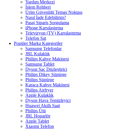
Yardım Merkezi
İşlem Rehberi
Ürün Güvenliği Temas Noktası
Nasıl İade Edebilirim?
Pasaj Sipariş Sorgulama
iPhone Karşılaştırma
Televizyon (TV) Karşılaştırma
Telefon Sat
Popüler Marka Kategoriler
Samsung Telefonlar
JBL Kulaklık
Philips Kahve Makinesi
Samsung Tablet
Dyson Saç Düzleştirici
Philips Dikey Süpürge
Philips Süpürge
Karaca Kahve Makinesi
Philips Airfryer
Apple Kulaklık
Dyson Hava Temizleyici
Huawei Akıllı Saat
Philips Ütü
JBL Hoparlör
Apple Tablet
Xiaomi Telefon