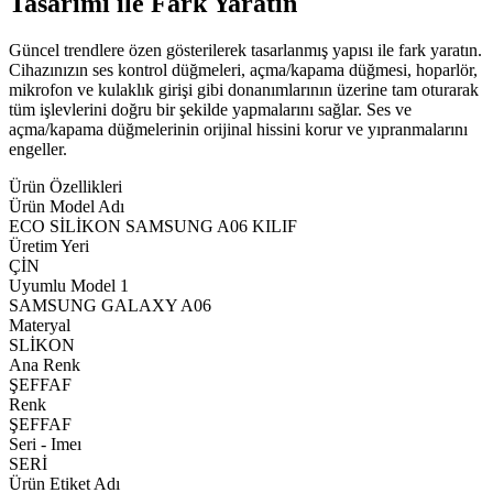
Tasarımı ile Fark Yaratın
Güncel trendlere özen gösterilerek tasarlanmış yapısı ile fark yaratın.
Cihazınızın ses kontrol düğmeleri, açma/kapama düğmesi, hoparlör,
mikrofon ve kulaklık girişi gibi donanımlarının üzerine tam oturarak
tüm işlevlerini doğru bir şekilde yapmalarını sağlar. Ses ve
açma/kapama düğmelerinin orijinal hissini korur ve yıpranmalarını
engeller.
Ürün Özellikleri
Ürün Model Adı
ECO SİLİKON SAMSUNG A06 KILIF
Üretim Yeri
ÇİN
Uyumlu Model 1
SAMSUNG GALAXY A06
Materyal
SLİKON
Ana Renk
ŞEFFAF
Renk
ŞEFFAF
Seri - Imeı
SERİ
Ürün Etiket Adı