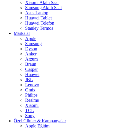
Xiaomi Akıllı Saat
Samsung Akıllı Saat
Asus Laptop
Huawei Tablet
Huawei Telefon
Stanley Termos
Markalar
Apple
Samsung
Dyson
Anker
Arzum
Braun
Casper
Huawei
JBL
Lenovo
Omix
Philips
Realme
Xiaomi
TCL
Sony
Özel Günler & Kampanyalar
Apple Eğitim