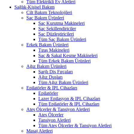
Tüm Elektrikli Ev Aletleri
Sağlık-Kişisel Bakım
Cilt Bakım Teknolojileri
Saç Bakım Ürünleri
Saç Kurutma Makineleri
Saç Şekillendiriciler
Saç Düzleştiricileri
Tüm Saç Bakım Ürünleri
Erkek Bakım Ürünleri
Tıraş Makineleri
Saç & Sakal Kesme Makineleri
Tüm Erkek Bakım Ürünleri
Ağız Bakım Ürünleri
Şarjlı Diş Fırçaları
Ağız Duşları
Tüm Ağız Bakım Ürünleri
Epilatörler & IPL Cihazları
Epilatörler
Lazer Epilasyon & IPL Cihazları
Tüm Epilatörler & IPL Cihazları
Ateş Ölçerler & Tansiyon Aletleri
Ateş Ölçerler
Tansiyon Aletleri
Tüm Ateş Ölçerler & Tansiyon Aletleri
Masaj Aletleri