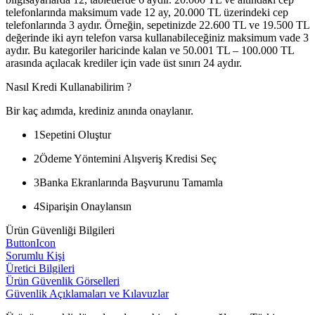
telefonlarında maksimum vade 12 ay, 20.000 TL üzerindeki cep
telefonlarında 3 aydır. Örneğin, sepetinizde 22.600 TL ve 19.500 TL
değerinde iki ayrı telefon varsa kullanabileceğiniz maksimum vade 3
aydır. Bu kategoriler haricinde kalan ve 50.001 TL – 100.000 TL
arasında açılacak krediler için vade üst sınırı 24 aydır.
Nasıl Kredi Kullanabilirim ?
Bir kaç adımda, krediniz anında onaylanır.
1
Sepetini Oluştur
2
Ödeme Yöntemini Alışveriş Kredisi Seç
3
Banka Ekranlarında Başvurunu Tamamla
4
Siparişin Onaylansın
Ürün Güvenliği Bilgileri
ButtonIcon
Sorumlu Kişi
Üretici Bilgileri
Ürün Güvenlik Görselleri
Güvenlik Açıklamaları ve Kılavuzlar