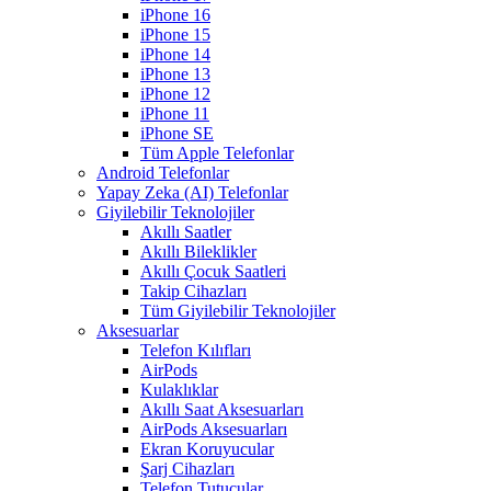
iPhone 16
iPhone 15
iPhone 14
iPhone 13
iPhone 12
iPhone 11
iPhone SE
Tüm Apple Telefonlar
Android Telefonlar
Yapay Zeka (AI) Telefonlar
Giyilebilir Teknolojiler
Akıllı Saatler
Akıllı Bileklikler
Akıllı Çocuk Saatleri
Takip Cihazları
Tüm Giyilebilir Teknolojiler
Aksesuarlar
Telefon Kılıfları
AirPods
Kulaklıklar
Akıllı Saat Aksesuarları
AirPods Aksesuarları
Ekran Koruyucular
Şarj Cihazları
Telefon Tutucular