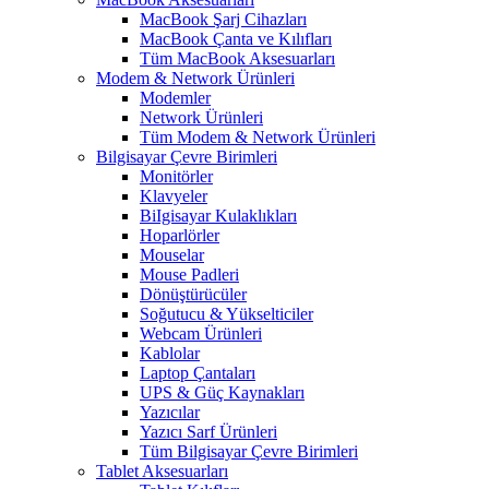
MacBook Şarj Cihazları
MacBook Çanta ve Kılıfları
Tüm MacBook Aksesuarları
Modem & Network Ürünleri
Modemler
Network Ürünleri
Tüm Modem & Network Ürünleri
Bilgisayar Çevre Birimleri
Monitörler
Klavyeler
BiIgisayar Kulaklıkları
Hoparlörler
Mouselar
Mouse Padleri
Dönüştürücüler
Soğutucu & Yükselticiler
Webcam Ürünleri
Kablolar
Laptop Çantaları
UPS & Güç Kaynakları
Yazıcılar
Yazıcı Sarf Ürünleri
Tüm Bilgisayar Çevre Birimleri
Tablet Aksesuarları