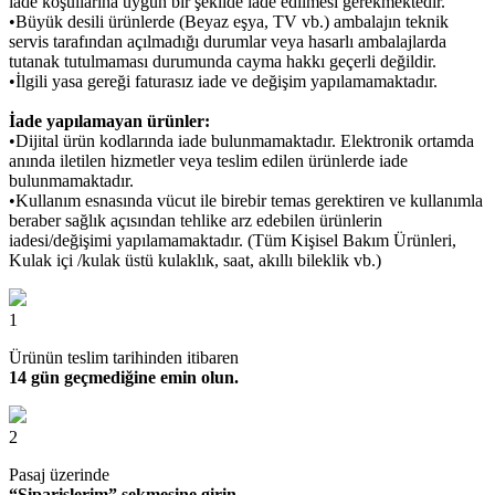
iade koşullarına uygun bir şekilde iade edilmesi gerekmektedir.
•Büyük desili ürünlerde (Beyaz eşya, TV vb.) ambalajın teknik
servis tarafından açılmadığı durumlar veya hasarlı ambalajlarda
tutanak tutulmaması durumunda cayma hakkı geçerli değildir.
•İlgili yasa gereği faturasız iade ve değişim yapılamamaktadır.
İade yapılamayan ürünler:
•Dijital ürün kodlarında iade bulunmamaktadır. Elektronik ortamda
anında iletilen hizmetler veya teslim edilen ürünlerde iade
bulunmamaktadır.
•Kullanım esnasında vücut ile birebir temas gerektiren ve kullanımla
beraber sağlık açısından tehlike arz edebilen ürünlerin
iadesi/değişimi yapılamamaktadır. (Tüm Kişisel Bakım Ürünleri,
Kulak içi /kulak üstü kulaklık, saat, akıllı bileklik vb.)
1
Ürünün teslim tarihinden itibaren
14 gün geçmediğine emin olun.
2
Pasaj üzerinde
“Siparişlerim” sekmesine girin