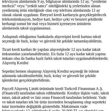
televizyon alımlarında 9 ay, bilgisayar alımlarında 12 ay, “yenileme
merkezi” veya “yetkili satıcı” niteliğindeki iş yerlerinden alınan
yenilenmiş ürün niteliğinde olan cep telefonu alımlarında 12 ay
olarak olarak uygulanır. Bireysel kredi kartlarıyla gerçekleştirilecek
telekomünikasyon, hediye kart, hediye çeki ve benzeri şekillerde
herhangi somut bir mal veya hizmeti içermeyen ürünlerin
alımlarında taksit uygulanamaz.
Anlaşmalı olduğumuz bankalarla alışverişini kredi kartına taksit
seçeneği ile hızlı, kolay ve güvenli bir şekilde tamamlayabilirsin.
Ticari kredi kartları ile yapılan alışverişlerde 12 aya kadar taksit
imkanından yararlanabilirsiniz. En fazla 12 aya kadar taksit yapma
imkanı olsa da banka bazlı farklı taksit tutarları uygulanabilmektedir.
Alışveriş Kredisi
Sepetini hemen oluşturup Alışveriş Kredisi seçeneği ile ödeme
adımında taksitlendirebilir, hızlı, kolay ve güvenli bir şekilde
işlemlerini gerçekleştirebilirsin.
Paycell Alışveriş Limiti ürününde kredi Turkcell Finansman A.Ş.
(Financell) tarafından tahsis edilmektedir. Krediye ilişkin vade, taksit
tutarı, taksit adedi ve faiz oranı Financell tarafından belirlenir. Vade
ve taksit tutarları tek bir ürün üzerinden hesaplanmış olup sepetteki
tutar üzerinden değişiklik gösterebilir. Maksimum vade
bilgisayarlarda 12, tabletlerde 6 aydır. 20.000 TL ve altındaki cep