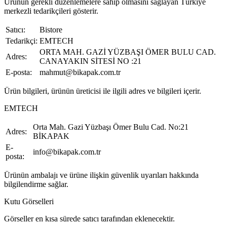
Ürünün gerekli düzenlemelere sahip olmasını sağlayan Türkiye
merkezli tedarikçileri gösterir.
Satıcı:
Bistore
Tedarikçi:
EMTECH
ORTA MAH. GAZİ YÜZBAŞI ÖMER BULU CAD.
Adres:
CANAYAKIN SİTESİ NO :21
E-posta:
mahmut@bikapak.com.tr
Ürün bilgileri, ürünün üreticisi ile ilgili adres ve bilgileri içerir.
EMTECH
Orta Mah. Gazi Yüzbaşı Ömer Bulu Cad. No:21
Adres:
BİKAPAK
E-
info@bikapak.com.tr
posta:
Ürünün ambalajı ve ürüne ilişkin güvenlik uyarıları hakkında
bilgilendirme sağlar.
Kutu Görselleri
Görseller en kısa sürede satıcı tarafından eklenecektir.