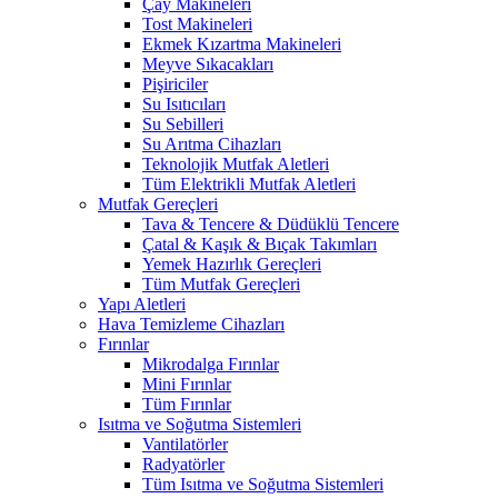
Çay Makineleri
Tost Makineleri
Ekmek Kızartma Makineleri
Meyve Sıkacakları
Pişiriciler
Su Isıtıcıları
Su Sebilleri
Su Arıtma Cihazları
Teknolojik Mutfak Aletleri
Tüm Elektrikli Mutfak Aletleri
Mutfak Gereçleri
Tava & Tencere & Düdüklü Tencere
Çatal & Kaşık & Bıçak Takımları
Yemek Hazırlık Gereçleri
Tüm Mutfak Gereçleri
Yapı Aletleri
Hava Temizleme Cihazları
Fırınlar
Mikrodalga Fırınlar
Mini Fırınlar
Tüm Fırınlar
Isıtma ve Soğutma Sistemleri
Vantilatörler
Radyatörler
Tüm Isıtma ve Soğutma Sistemleri