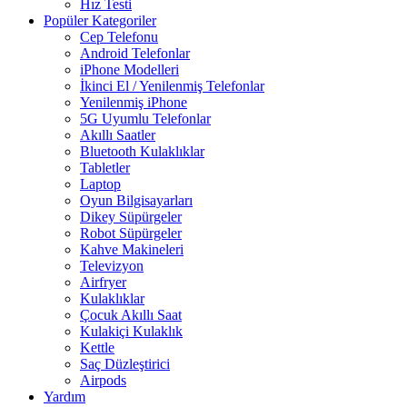
Hız Testi
Popüler Kategoriler
Cep Telefonu
Android Telefonlar
iPhone Modelleri
İkinci El / Yenilenmiş Telefonlar
Yenilenmiş iPhone
5G Uyumlu Telefonlar
Akıllı Saatler
Bluetooth Kulaklıklar
Tabletler
Laptop
Oyun Bilgisayarları
Dikey Süpürgeler
Robot Süpürgeler
Kahve Makineleri
Televizyon
Airfryer
Kulaklıklar
Çocuk Akıllı Saat
Kulakiçi Kulaklık
Kettle
Saç Düzleştirici
Airpods
Yardım