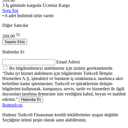
269,90
3 İş gününde kargoda
Ücretsiz Kargo
Soru Sor
• 6 adet İndirimli ürün vardır
Diğer Satıcılar
TL
269,90
Sepete Ekle
Haberdar Et
Email Adresi
Bu bilgilendirmeyi alabilmeniz için izniniz gerekmektedir.
“Daha iyi hizmet alabilmem için bilgilerimin Turkcell İletişim
Hizmetleri A.Ş, iştirakleri ve bunların iş ortaklarınca, tarafımca aksi
belirtiline kadar işlenmesine; Turkcell ve iştiraklerinin iletişim
bilgilerimi kullanarak, kampanya, servis, tarife ve hizmetleri ile ilgili
duyuruları tarafıma iletmesine izin verdiğimi kabul, beyan ve taahhüt
ederim.”
Haberdar Et
ButtonIcon
Hattınız Turkcell Finansman kredili tekliflerimize uygun değildir.
Seçtiğiniz ürünü peşin olarak satın alabilirsiniz.