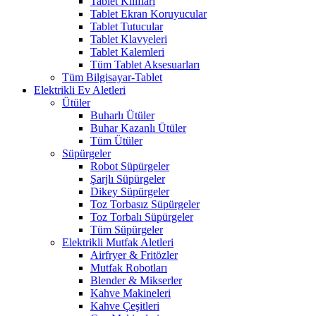
Tablet Kılıfları
Tablet Ekran Koruyucular
Tablet Tutucular
Tablet Klavyeleri
Tablet Kalemleri
Tüm Tablet Aksesuarları
Tüm Bilgisayar-Tablet
Elektrikli Ev Aletleri
Ütüler
Buharlı Ütüler
Buhar Kazanlı Ütüler
Tüm Ütüler
Süpürgeler
Robot Süpürgeler
Şarjlı Süpürgeler
Dikey Süpürgeler
Toz Torbasız Süpürgeler
Toz Torbalı Süpürgeler
Tüm Süpürgeler
Elektrikli Mutfak Aletleri
Airfryer & Fritözler
Mutfak Robotları
Blender & Mikserler
Kahve Makineleri
Kahve Çeşitleri