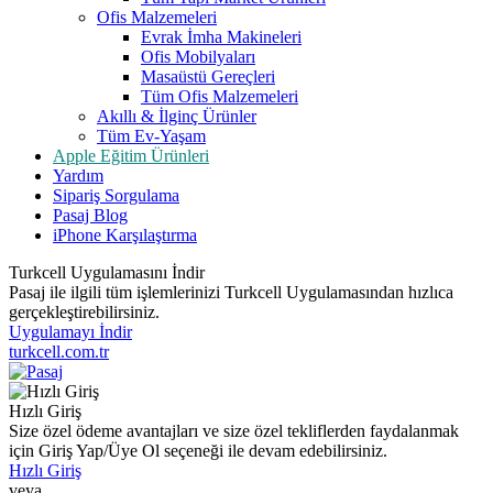
Ofis Malzemeleri
Evrak İmha Makineleri
Ofis Mobilyaları
Masaüstü Gereçleri
Tüm Ofis Malzemeleri
Akıllı & İlginç Ürünler
Tüm Ev-Yaşam
Apple Eğitim Ürünleri
Yardım
Sipariş Sorgulama
Pasaj Blog
iPhone Karşılaştırma
Turkcell Uygulamasını İndir
Pasaj ile ilgili tüm işlemlerinizi Turkcell Uygulamasından hızlıca
gerçekleştirebilirsiniz.
Uygulamayı İndir
turkcell.com.tr
Hızlı Giriş
Size özel ödeme avantajları ve size özel tekliflerden faydalanmak
için Giriş Yap/Üye Ol seçeneği ile devam edebilirsiniz.
Hızlı Giriş
veya