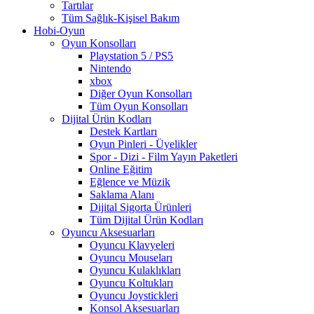
Tartılar
Tüm Sağlık-Kişisel Bakım
Hobi-Oyun
Oyun Konsolları
Playstation 5 / PS5
Nintendo
xbox
Diğer Oyun Konsolları
Tüm Oyun Konsolları
Dijital Ürün Kodları
Destek Kartları
Oyun Pinleri - Üyelikler
Spor - Dizi - Film Yayın Paketleri
Online Eğitim
Eğlence ve Müzik
Saklama Alanı
Dijital Sigorta Ürünleri
Tüm Dijital Ürün Kodları
Oyuncu Aksesuarları
Oyuncu Klavyeleri
Oyuncu Mouseları
Oyuncu Kulaklıkları
Oyuncu Koltukları
Oyuncu Joystickleri
Konsol Aksesuarları