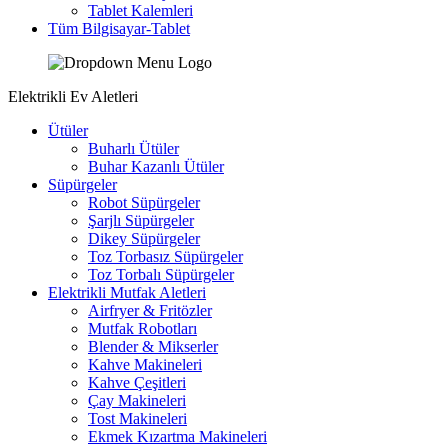
Tablet Kalemleri
Tüm Bilgisayar-Tablet
Elektrikli Ev Aletleri
Ütüler
Buharlı Ütüler
Buhar Kazanlı Ütüler
Süpürgeler
Robot Süpürgeler
Şarjlı Süpürgeler
Dikey Süpürgeler
Toz Torbasız Süpürgeler
Toz Torbalı Süpürgeler
Elektrikli Mutfak Aletleri
Airfryer & Fritözler
Mutfak Robotları
Blender & Mikserler
Kahve Makineleri
Kahve Çeşitleri
Çay Makineleri
Tost Makineleri
Ekmek Kızartma Makineleri