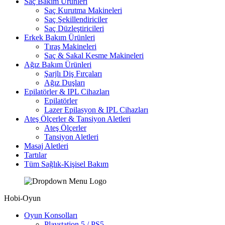
Saç Bakım Ürünleri
Saç Kurutma Makineleri
Saç Şekillendiriciler
Saç Düzleştiricileri
Erkek Bakım Ürünleri
Tıraş Makineleri
Saç & Sakal Kesme Makineleri
Ağız Bakım Ürünleri
Şarjlı Diş Fırçaları
Ağız Duşları
Epilatörler & IPL Cihazları
Epilatörler
Lazer Epilasyon & IPL Cihazları
Ateş Ölçerler & Tansiyon Aletleri
Ateş Ölçerler
Tansiyon Aletleri
Masaj Aletleri
Tartılar
Tüm Sağlık-Kişisel Bakım
Hobi-Oyun
Oyun Konsolları
Playstation 5 / PS5