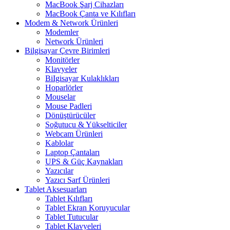
MacBook Şarj Cihazları
MacBook Çanta ve Kılıfları
Modem & Network Ürünleri
Modemler
Network Ürünleri
Bilgisayar Çevre Birimleri
Monitörler
Klavyeler
BiIgisayar Kulaklıkları
Hoparlörler
Mouselar
Mouse Padleri
Dönüştürücüler
Soğutucu & Yükselticiler
Webcam Ürünleri
Kablolar
Laptop Çantaları
UPS & Güç Kaynakları
Yazıcılar
Yazıcı Sarf Ürünleri
Tablet Aksesuarları
Tablet Kılıfları
Tablet Ekran Koruyucular
Tablet Tutucular
Tablet Klavyeleri