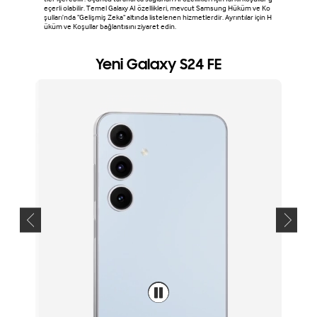
eçerli olabilir. Temel Galaxy AI özellikleri, mevcut Samsung Hüküm ve Ko
şulları'nda "Gelişmiş Zeka" altında listelenen hizmetlerdir. Ayrıntılar için H
üküm ve Koşullar bağlantısını ziyaret edin.
Yeni Galaxy S24 FE