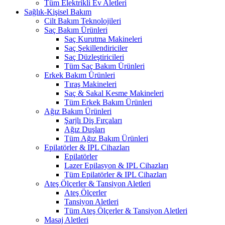
Tüm Elektrikli Ev Aletleri
Sağlık-Kişisel Bakım
Cilt Bakım Teknolojileri
Saç Bakım Ürünleri
Saç Kurutma Makineleri
Saç Şekillendiriciler
Saç Düzleştiricileri
Tüm Saç Bakım Ürünleri
Erkek Bakım Ürünleri
Tıraş Makineleri
Saç & Sakal Kesme Makineleri
Tüm Erkek Bakım Ürünleri
Ağız Bakım Ürünleri
Şarjlı Diş Fırçaları
Ağız Duşları
Tüm Ağız Bakım Ürünleri
Epilatörler & IPL Cihazları
Epilatörler
Lazer Epilasyon & IPL Cihazları
Tüm Epilatörler & IPL Cihazları
Ateş Ölçerler & Tansiyon Aletleri
Ateş Ölçerler
Tansiyon Aletleri
Tüm Ateş Ölçerler & Tansiyon Aletleri
Masaj Aletleri