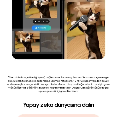
*Sketch to Image özelliği için ağ bağlantısı ve Samsung Account'ta oturum açılması ger
ekir. Sketch to Image ile düzenleme yapmak, fotoğrafın 12 MP'ye kadar yeniden boyutl
andırılmasıyla sonuçlanabilir. Yapay zeka tarafından oluşturulduğunu belirtmek için görü
ntünün üzerine görünür şekilde bir filigran yerleştirilir. Oluşturulan görüntünün doğrul
uğu ve güvenilirliği garanti edilmez.
Yapay zeka dünyasına dalın