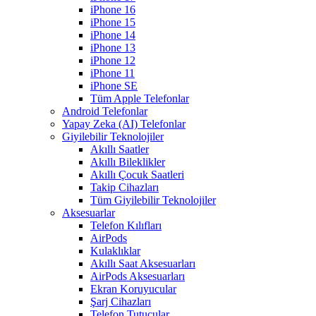
iPhone 16
iPhone 15
iPhone 14
iPhone 13
iPhone 12
iPhone 11
iPhone SE
Tüm Apple Telefonlar
Android Telefonlar
Yapay Zeka (AI) Telefonlar
Giyilebilir Teknolojiler
Akıllı Saatler
Akıllı Bileklikler
Akıllı Çocuk Saatleri
Takip Cihazları
Tüm Giyilebilir Teknolojiler
Aksesuarlar
Telefon Kılıfları
AirPods
Kulaklıklar
Akıllı Saat Aksesuarları
AirPods Aksesuarları
Ekran Koruyucular
Şarj Cihazları
Telefon Tutucular