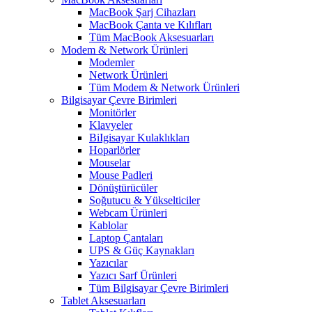
MacBook Şarj Cihazları
MacBook Çanta ve Kılıfları
Tüm MacBook Aksesuarları
Modem & Network Ürünleri
Modemler
Network Ürünleri
Tüm Modem & Network Ürünleri
Bilgisayar Çevre Birimleri
Monitörler
Klavyeler
BiIgisayar Kulaklıkları
Hoparlörler
Mouselar
Mouse Padleri
Dönüştürücüler
Soğutucu & Yükselticiler
Webcam Ürünleri
Kablolar
Laptop Çantaları
UPS & Güç Kaynakları
Yazıcılar
Yazıcı Sarf Ürünleri
Tüm Bilgisayar Çevre Birimleri
Tablet Aksesuarları