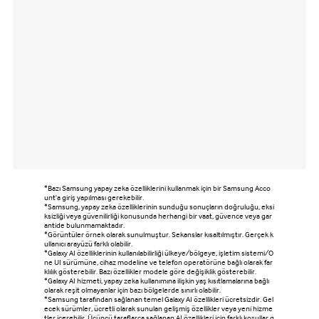
*Bazı Samsung yapay zeka özelliklerini kullanmak için bir Samsung Acco
unt'a giriş yapılması gerekebilir.
*Samsung, yapay zeka özelliklerinin sunduğu sonuçların doğruluğu, eksi
ksizliği veya güvenilirliği konusunda herhangi bir vaat, güvence veya gar
antide bulunmamaktadır.
*Görüntüler örnek olarak sunulmuştur. Sekanslar kısaltılmıştır. Gerçek k
ullanıcı arayüzü farklı olabilir.
*Galaxy AI özelliklerinin kullanılabilirliği ülkeye/bölgeye, işletim sistemi/O
ne UI sürümüne, cihaz modeline ve telefon operatörüne bağlı olarak far
klılık gösterebilir. Bazı özellikler modele göre değişiklik gösterebilir.
*Galaxy AI hizmeti, yapay zeka kullanımına ilişkin yaş kısıtlamalarına bağlı
olarak reşit olmayanlar için bazı bölgelerde sınırlı olabilir.
*Samsung tarafından sağlanan temel Galaxy AI özellikleri ücretsizdir. Gel
ecek sürümler, ücretli olarak sunulan gelişmiş özellikler veya yeni hizme
tler içerebilir. Üçüncü taraflarca sağlanan AI özellikleri için farklı koşullar g