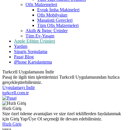
Ofis Malzemeleri
Evrak İmha Makineleri
Ofis Mobilyaları
Masaüstü Gereçleri
Tüm Ofis Malzemeleri
Akıllı & İlginç Ürünler
Tüm Ev-Yaşam
Apple Eğitim Ürünleri
Yardım
Sipariş Sorgulama
Pasaj Blog
iPhone Karşılaştırma
Turkcell Uygulamasını İndir
Pasaj ile ilgili tüm işlemlerinizi Turkcell Uygulamasından hızlıca
gerçekleştirebilirsiniz.
Uygulamayı İndir
turkcell.com.tr
Hızlı Giriş
Size özel ödeme avantajları ve size özel tekliflerden faydalanmak
için Giriş Yap/Üye Ol seçeneği ile devam edebilirsiniz.
Hızlı Giriş
veya