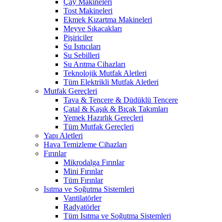
Çay Makineleri
Tost Makineleri
Ekmek Kızartma Makineleri
Meyve Sıkacakları
Pişiriciler
Su Isıtıcıları
Su Sebilleri
Su Arıtma Cihazları
Teknolojik Mutfak Aletleri
Tüm Elektrikli Mutfak Aletleri
Mutfak Gereçleri
Tava & Tencere & Düdüklü Tencere
Çatal & Kaşık & Bıçak Takımları
Yemek Hazırlık Gereçleri
Tüm Mutfak Gereçleri
Yapı Aletleri
Hava Temizleme Cihazları
Fırınlar
Mikrodalga Fırınlar
Mini Fırınlar
Tüm Fırınlar
Isıtma ve Soğutma Sistemleri
Vantilatörler
Radyatörler
Tüm Isıtma ve Soğutma Sistemleri