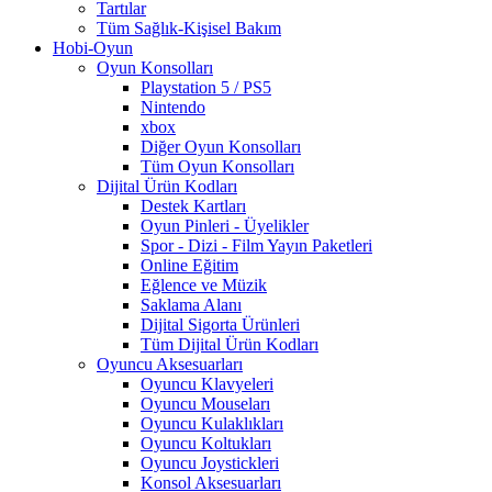
Tartılar
Tüm Sağlık-Kişisel Bakım
Hobi-Oyun
Oyun Konsolları
Playstation 5 / PS5
Nintendo
xbox
Diğer Oyun Konsolları
Tüm Oyun Konsolları
Dijital Ürün Kodları
Destek Kartları
Oyun Pinleri - Üyelikler
Spor - Dizi - Film Yayın Paketleri
Online Eğitim
Eğlence ve Müzik
Saklama Alanı
Dijital Sigorta Ürünleri
Tüm Dijital Ürün Kodları
Oyuncu Aksesuarları
Oyuncu Klavyeleri
Oyuncu Mouseları
Oyuncu Kulaklıkları
Oyuncu Koltukları
Oyuncu Joystickleri
Konsol Aksesuarları