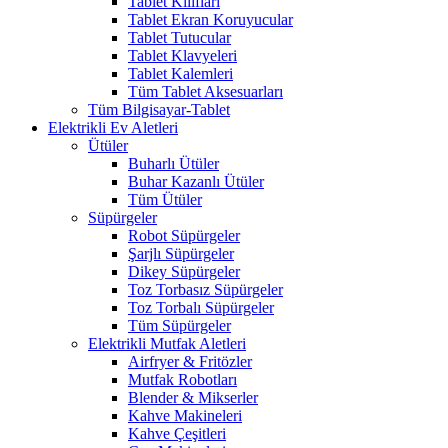
Tablet Kılıfları
Tablet Ekran Koruyucular
Tablet Tutucular
Tablet Klavyeleri
Tablet Kalemleri
Tüm Tablet Aksesuarları
Tüm Bilgisayar-Tablet
Elektrikli Ev Aletleri
Ütüler
Buharlı Ütüler
Buhar Kazanlı Ütüler
Tüm Ütüler
Süpürgeler
Robot Süpürgeler
Şarjlı Süpürgeler
Dikey Süpürgeler
Toz Torbasız Süpürgeler
Toz Torbalı Süpürgeler
Tüm Süpürgeler
Elektrikli Mutfak Aletleri
Airfryer & Fritözler
Mutfak Robotları
Blender & Mikserler
Kahve Makineleri
Kahve Çeşitleri