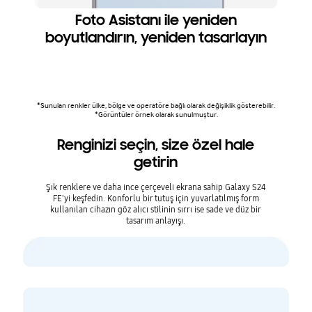
Foto Asistanı ile yeniden
R
boyutlandırın, yeniden tasarlayın
*Sunulan renkler ülke, bölge ve operatöre bağlı olarak değişiklik gösterebilir.
*Görüntüler örnek olarak sunulmuştur.
Renginizi seçin, size özel hale
getirin
Şık renklere ve daha ince çerçeveli ekrana sahip Galaxy S24
FE'yi keşfedin. Konforlu bir tutuş için yuvarlatılmış form
kullanılan cihazın göz alıcı stilinin sırrı ise sade ve düz bir
tasarım anlayışı.