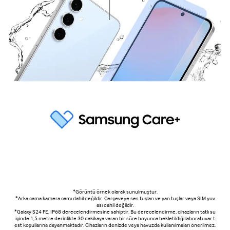
*Görüntü örnek olarak sunulmuştur.
*Arka cama kamera camı dahil değildir. Çerçeveye ses tuşları ve yan tuşlar veya SIM yuv
ası dahil değildir.
*Galaxy S24 FE, IP68 derecelendirmesine sahiptir. Bu derecelendirme, cihazların tatlı su
içinde 1,5 metre derinlikte 30 dakikaya varan bir süre boyunca bekletildiği laboratuvar t
est koşullarına dayanmaktadır. Cihazların denizde veya havuzda kullanılmaları önerilmez.