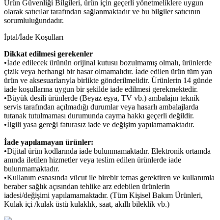
Ürün Güvenliği Bilgileri, ürün için geçerli yönetmeliklere uygun
olarak satıcılar tarafından sağlanmaktadır ve bu bilgiler satıcının
sorumluluğundadır.
İptal/İade Koşulları
Dikkat edilmesi gerekenler
•İade edilecek ürünün orijinal kutusu bozulmamış olmalı, ürünlerde
çizik veya herhangi bir hasar olmamalıdır. İade edilen ürün tüm yan
ürün ve aksesuarlarıyla birlikte gönderilmelidir. Ürünlerin 14 günde
iade koşullarına uygun bir şekilde iade edilmesi gerekmektedir.
•Büyük desili ürünlerde (Beyaz eşya, TV vb.) ambalajın teknik
servis tarafından açılmadığı durumlar veya hasarlı ambalajlarda
tutanak tutulmaması durumunda cayma hakkı geçerli değildir.
•İlgili yasa gereği faturasız iade ve değişim yapılamamaktadır.
İade yapılamayan ürünler:
•Dijital ürün kodlarında iade bulunmamaktadır. Elektronik ortamda
anında iletilen hizmetler veya teslim edilen ürünlerde iade
bulunmamaktadır.
•Kullanım esnasında vücut ile birebir temas gerektiren ve kullanımla
beraber sağlık açısından tehlike arz edebilen ürünlerin
iadesi/değişimi yapılamamaktadır. (Tüm Kişisel Bakım Ürünleri,
Kulak içi /kulak üstü kulaklık, saat, akıllı bileklik vb.)