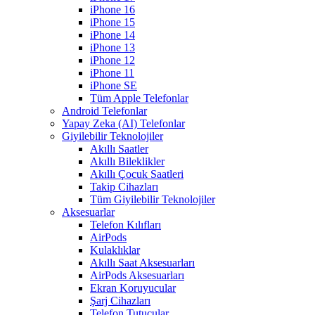
iPhone 16
iPhone 15
iPhone 14
iPhone 13
iPhone 12
iPhone 11
iPhone SE
Tüm Apple Telefonlar
Android Telefonlar
Yapay Zeka (AI) Telefonlar
Giyilebilir Teknolojiler
Akıllı Saatler
Akıllı Bileklikler
Akıllı Çocuk Saatleri
Takip Cihazları
Tüm Giyilebilir Teknolojiler
Aksesuarlar
Telefon Kılıfları
AirPods
Kulaklıklar
Akıllı Saat Aksesuarları
AirPods Aksesuarları
Ekran Koruyucular
Şarj Cihazları
Telefon Tutucular