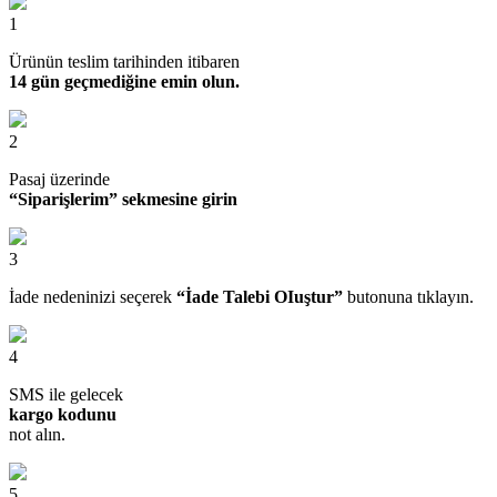
1
Ürünün teslim tarihinden itibaren
14 gün geçmediğine emin olun.
2
Pasaj üzerinde
“Siparişlerim” sekmesine girin
3
İade nedeninizi seçerek
“İade Talebi OIuştur”
butonuna tıklayın.
4
SMS ile gelecek
kargo kodunu
not alın.
5