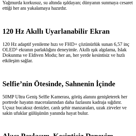
Yağmurda korkusuz, su altında ışıldayan; dünyanın sunmaya cesaret
ettiği her anı yakalamaya hazırdır.
120 Hz Akıllı Uyarlanabilir Ekran
120 Hz adaptif yenileme hızı ve FHD+ çözünürlük sunan 6,57 inç
OLED⁵ ekranın parlaklığını deneyimle. Akıllı ışık algılama, Islak
Dokunma ve Eldiven Modu; her an, her yerde kesintisiz ve hızlı
etkileşim sağlar.
Selfie’nin Ötesinde, Sahnenin İçinde
50MP Ultra Geniş Selfie Kamerası, görüş alanını genişleterek her
portrede hayatın maceralarından daha fazlasını kadraja sığdırır.
Uçsuz bucaksız denizler, canlı şehir manzaraları, uzak zirveler ve
sakin ufuklar gülüşünün yanında hayat bulur.