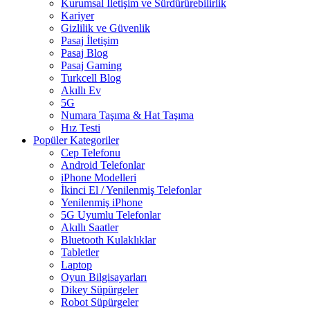
Kurumsal İletişim ve Sürdürürebilirlik
Kariyer
Gizlilik ve Güvenlik
Pasaj İletişim
Pasaj Blog
Pasaj Gaming
Turkcell Blog
Akıllı Ev
5G
Numara Taşıma & Hat Taşıma
Hız Testi
Popüler Kategoriler
Cep Telefonu
Android Telefonlar
iPhone Modelleri
İkinci El / Yenilenmiş Telefonlar
Yenilenmiş iPhone
5G Uyumlu Telefonlar
Akıllı Saatler
Bluetooth Kulaklıklar
Tabletler
Laptop
Oyun Bilgisayarları
Dikey Süpürgeler
Robot Süpürgeler