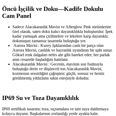
Öncü İşçilik ve Doku—Kadife Dokulu
Cam Panel
Sadece Alacakaranlık Mavisi ve Afterglow Pink sürümlerine
özel olarak, saten doku kalıcı dayanıklılıkla buluşturulur. İpek
kadar yumuşak ama çizilmelere ve lekelere karşı dayanıklı;
dokunuşun zamansız tasarımla buluştuğu yer.
Aurora Mavisi : Kuzey Işıklarından canlı bir parça olan
Aurora Mavisi, canlılık ve hayranlık uyandıran bir ışıltı sunar.
Göksel renk dalgaları nefes alır gibi hareket eder; her parlak
anın cesaretle başladığını hatırlatır.
Alacakaranlık Mavisi : Gecenin, mavinin son fısıltısıyla
buluştuğu derin ve düşünceli ton Alacakaranlık Mavisi,
kozmosun sessizliğini çağrıştırır; güçlü, sonsuz ve henüz
görülmemiş yddızlann sakin enerjsiyle doludur.
IP69 Su ve Toza Dayanıklılık
IP69 sertifikalı tasarımı; toza, sıçramalara ve tam suya daldırmaya
kolayca dayanır. Başkalarının zorlandığı yerde ayakta kalır.