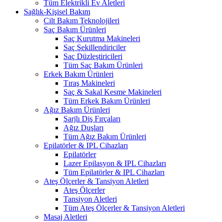
Tüm Elektrikli Ev Aletleri
Sağlık-Kişisel Bakım
Cilt Bakım Teknolojileri
Saç Bakım Ürünleri
Saç Kurutma Makineleri
Saç Şekillendiriciler
Saç Düzleştiricileri
Tüm Saç Bakım Ürünleri
Erkek Bakım Ürünleri
Tıraş Makineleri
Saç & Sakal Kesme Makineleri
Tüm Erkek Bakım Ürünleri
Ağız Bakım Ürünleri
Şarjlı Diş Fırçaları
Ağız Duşları
Tüm Ağız Bakım Ürünleri
Epilatörler & IPL Cihazları
Epilatörler
Lazer Epilasyon & IPL Cihazları
Tüm Epilatörler & IPL Cihazları
Ateş Ölçerler & Tansiyon Aletleri
Ateş Ölçerler
Tansiyon Aletleri
Tüm Ateş Ölçerler & Tansiyon Aletleri
Masaj Aletleri