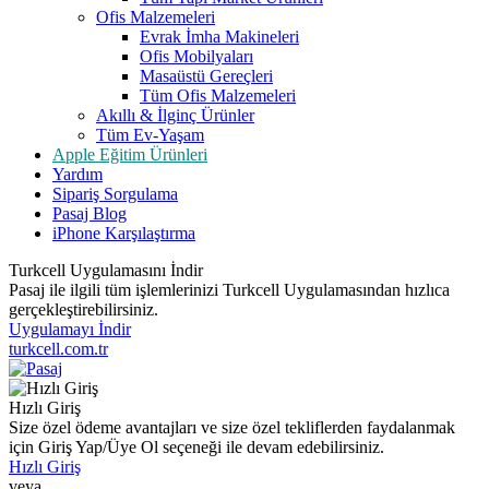
Ofis Malzemeleri
Evrak İmha Makineleri
Ofis Mobilyaları
Masaüstü Gereçleri
Tüm Ofis Malzemeleri
Akıllı & İlginç Ürünler
Tüm Ev-Yaşam
Apple Eğitim Ürünleri
Yardım
Sipariş Sorgulama
Pasaj Blog
iPhone Karşılaştırma
Turkcell Uygulamasını İndir
Pasaj ile ilgili tüm işlemlerinizi Turkcell Uygulamasından hızlıca
gerçekleştirebilirsiniz.
Uygulamayı İndir
turkcell.com.tr
Hızlı Giriş
Size özel ödeme avantajları ve size özel tekliflerden faydalanmak
için Giriş Yap/Üye Ol seçeneği ile devam edebilirsiniz.
Hızlı Giriş
veya