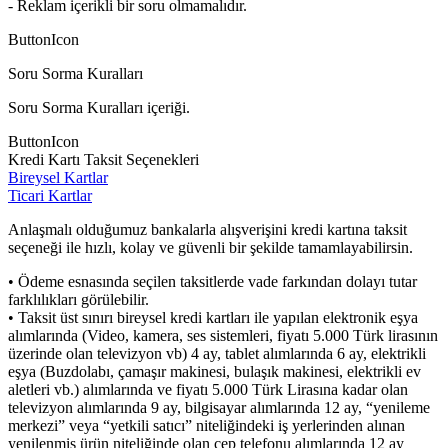
- Reklam içerikli bir soru olmamalıdır.
ButtonIcon
Soru Sorma Kuralları
Soru Sorma Kuralları içeriği.
ButtonIcon
Kredi Kartı Taksit Seçenekleri
Bireysel Kartlar
Ticari Kartlar
Anlaşmalı olduğumuz bankalarla alışverişini kredi kartına taksit
seçeneği ile hızlı, kolay ve güvenli bir şekilde tamamlayabilirsin.
• Ödeme esnasında seçilen taksitlerde vade farkından dolayı tutar
farklılıkları görülebilir.
• Taksit üst sınırı bireysel kredi kartları ile yapılan elektronik eşya
alımlarında (Video, kamera, ses sistemleri, fiyatı 5.000 Türk lirasının
üzerinde olan televizyon vb) 4 ay, tablet alımlarında 6 ay, elektrikli
eşya (Buzdolabı, çamaşır makinesi, bulaşık makinesi, elektrikli ev
aletleri vb.) alımlarında ve fiyatı 5.000 Türk Lirasına kadar olan
televizyon alımlarında 9 ay, bilgisayar alımlarında 12 ay, “yenileme
merkezi” veya “yetkili satıcı” niteliğindeki iş yerlerinden alınan
yenilenmiş ürün niteliğinde olan cep telefonu alımlarında 12 ay