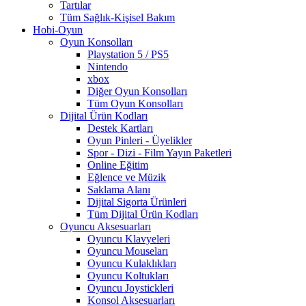
Tartılar
Tüm Sağlık-Kişisel Bakım
Hobi-Oyun
Oyun Konsolları
Playstation 5 / PS5
Nintendo
xbox
Diğer Oyun Konsolları
Tüm Oyun Konsolları
Dijital Ürün Kodları
Destek Kartları
Oyun Pinleri - Üyelikler
Spor - Dizi - Film Yayın Paketleri
Online Eğitim
Eğlence ve Müzik
Saklama Alanı
Dijital Sigorta Ürünleri
Tüm Dijital Ürün Kodları
Oyuncu Aksesuarları
Oyuncu Klavyeleri
Oyuncu Mouseları
Oyuncu Kulaklıkları
Oyuncu Koltukları
Oyuncu Joystickleri
Konsol Aksesuarları