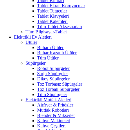
Tablet Kılıfları
Tablet Ekran Koruyucular
Tablet Tutucular
Tablet Klavyeleri
Tablet Kalemleri
Tüm Tablet Aksesuarları
Tüm Bilgisayar-Tablet
Elektrikli Ev Aletleri
Ütüler
Buharlı Ütüler
Buhar Kazanlı Ütüler
Tüm Ütüler
Süpürgeler
Robot Süpürgeler
Şarjlı Süpürgeler
Dikey Süpürgeler
Toz Torbasız Süpürgeler
Toz Torbalı Süpürgeler
Tüm Süpürgeler
Elektrikli Mutfak Aletleri
Airfryer & Fritözler
Mutfak Robotları
Blender & Mikserler
Kahve Makineleri
Kahve Çeşitleri