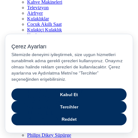
Kahve Makineleri
Televizyon
Airfryer
Kulaklıklar
Çocuk Akıllı Saat
Kulakiçi Kulaklık
Kettle
Saç Düzleştirici
Airpods
Yardım
Yardım Merkezi
İşlem Rehberi
Ürün Güvenliği Temas Noktası
Nasıl İade Edebilirim?
Pasaj Sipariş Sorgulama
iPhone Karşılaştırma
Televizyon (TV) Karşılaştırma
Telefon Sat
Popüler Marka Kategoriler
Samsung Telefonlar
JBL Kulaklık
Philips Kahve Makinesi
Samsung Tablet
Dyson Saç Düzleştirici
Philips Dikey Süpürge