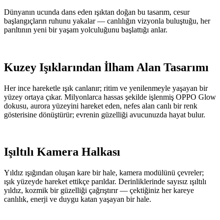
Dünyanın ucunda dans eden ışıktan doğan bu tasarım, cesur
başlangıçların ruhunu yakalar — canlılığın vizyonla buluştuğu, her
parıltının yeni bir yaşam yolculuğunu başlattığı anlar.
Kuzey Işıklarından İlham Alan Tasarımı
Her ince hareketle ışık canlanır; ritim ve yenilenmeyle yaşayan bir
yüzey ortaya çıkar. Milyonlarca hassas şekilde işlenmiş OPPO Glow
dokusu, aurora yüzeyini hareket eden, nefes alan canlı bir renk
gösterisine dönüştürür; evrenin güzelliği avucunuzda hayat bulur.
Işıltılı Kamera Halkası
Yıldız ışığından oluşan kare bir hale, kamera modülünü çevreler;
ışık yüzeyde hareket ettikçe parıldar. Derinliklerinde sayısız ışıltılı
yıldız, kozmik bir güzelliği çağrıştırır — çektiğiniz her kareye
canlılık, enerji ve duygu katan yaşayan bir hale.