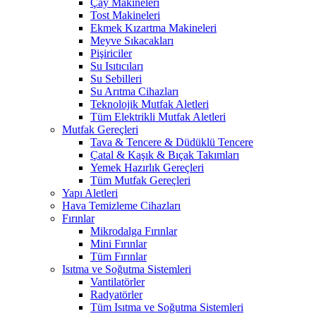
Çay Makineleri
Tost Makineleri
Ekmek Kızartma Makineleri
Meyve Sıkacakları
Pişiriciler
Su Isıtıcıları
Su Sebilleri
Su Arıtma Cihazları
Teknolojik Mutfak Aletleri
Tüm Elektrikli Mutfak Aletleri
Mutfak Gereçleri
Tava & Tencere & Düdüklü Tencere
Çatal & Kaşık & Bıçak Takımları
Yemek Hazırlık Gereçleri
Tüm Mutfak Gereçleri
Yapı Aletleri
Hava Temizleme Cihazları
Fırınlar
Mikrodalga Fırınlar
Mini Fırınlar
Tüm Fırınlar
Isıtma ve Soğutma Sistemleri
Vantilatörler
Radyatörler
Tüm Isıtma ve Soğutma Sistemleri