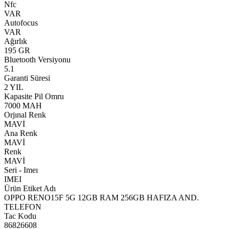
Nfc
VAR
Autofocus
VAR
Ağırlık
195 GR
Bluetooth Versiyonu
5.1
Garanti Süresi
2 YIL
Kapasite Pil Omru
7000 MAH
Orjınal Renk
MAVİ
Ana Renk
MAVİ
Renk
MAVİ
Seri - Imeı
IMEI
Ürün Etiket Adı
OPPO RENO15F 5G 12GB RAM 256GB HAFIZA AND.
TELEFON
Tac Kodu
86826608