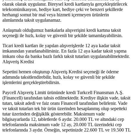
olarak olarak uygulanır. Bireysel kredi kartlarıyla gerçekleştirilecek
telekomünikasyon, hediye kart, hediye çeki ve benzeri şekillerde
herhangi somut bir mal veya hizmeti içermeyen ürünlerin
alımlarında taksit uygulanamaz.
Anlaşmalı olduğumuz bankalarla alışverişini kredi kartına taksit
seçeneği ile hızlı, kolay ve güvenli bir şekilde tamamlayabilirsin.
Ticari kredi kartları ile yapılan alışverişlerde 12 aya kadar taksit
imkanından yararlanabilirsiniz. En fazla 12 aya kadar taksit yapma
imkanı olsa da banka bazlı farklı taksit tutarları uygulanabilmektedir.
Alışveriş Kredisi
Sepetini hemen oluşturup Alışveriş Kredisi seçeneği ile ödeme
adımında taksitlendirebilir, hızlı, kolay ve güvenli bir şekilde
işlemlerini gerçekleştirebilirsin.
Paycell Alışveriş Limiti ürününde kredi Turkcell Finansman A.Ş.
(Financell) tarafından tahsis edilmektedir. Krediye ilişkin vade, taksit
tutarı, taksit adedi ve faiz oranı Financell tarafından belirlenir. Vade
ve taksit tutarları tek bir ürün üzerinden hesaplanmış olup sepetteki
tutar üzerinden değişiklik gösterebilir. Maksimum vade
bilgisayarlarda 12, tabletlerde 6 aydır. 20.000 TL ve altındaki cep
telefonlarında maksimum vade 12 ay, 20.000 TL üzerindeki cep
telefonlarında 3 aydır. Örneğin, sepetinizde 22.600 TL ve 19.500 TL