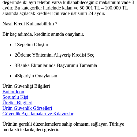
değerinde iki ayrı telefon varsa kullanabileceğiniz maksimum vade 3
aydır. Bu kategoriler haricinde kalan ve 50.001 TL – 100.000 TL
arasında açılacak krediler için vade üst sınırı 24 aydır.
Nasıl Kredi Kullanabilirim ?
Bir kaç adımda, krediniz anında onaylanır.
1
Sepetini Oluştur
2
Ödeme Yöntemini Alışveriş Kredisi Seç
3
Banka Ekranlarında Başvurunu Tamamla
4
Siparişin Onaylansın
Ürün Güvenliği Bilgileri
ButtonIcon
Sorumlu Kişi
Üretici Bilgileri
Ürün Güvenlik Görselleri
Güvenlik Açıklamaları ve Kılavuzlar
Ürünün gerekli düzenlemelere sahip olmasını sağlayan Türkiye
merkezli tedarikçileri gösterir.