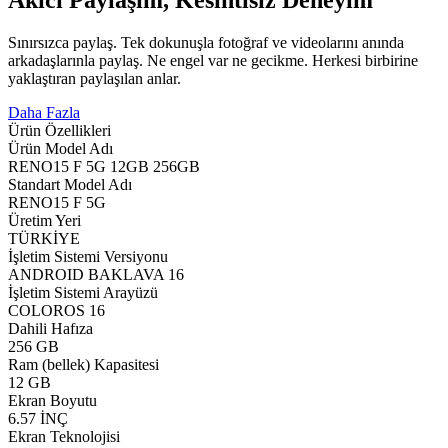
Akıcı Paylaşım, Kesintisiz Deneyim
Sınırsızca paylaş. Tek dokunuşla fotoğraf ve videolarını anında
arkadaşlarınla paylaş. Ne engel var ne gecikme. Herkesi birbirine
yaklaştıran paylaşılan anlar.
Daha Fazla
Ürün Özellikleri
Ürün Model Adı
RENO15 F 5G 12GB 256GB
Standart Model Adı
RENO15 F 5G
Üretim Yeri
TÜRKİYE
İşletim Sistemi Versiyonu
ANDROID BAKLAVA 16
İşletim Sistemi Arayüzü
COLOROS 16
Dahili Hafıza
256 GB
Ram (bellek) Kapasitesi
12 GB
Ekran Boyutu
6.57 İNÇ
Ekran Teknolojisi