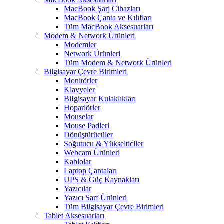
MacBook Şarj Cihazları
MacBook Çanta ve Kılıfları
Tüm MacBook Aksesuarları
Modem & Network Ürünleri
Modemler
Network Ürünleri
Tüm Modem & Network Ürünleri
Bilgisayar Çevre Birimleri
Monitörler
Klavyeler
BiIgisayar Kulaklıkları
Hoparlörler
Mouselar
Mouse Padleri
Dönüştürücüler
Soğutucu & Yükselticiler
Webcam Ürünleri
Kablolar
Laptop Çantaları
UPS & Güç Kaynakları
Yazıcılar
Yazıcı Sarf Ürünleri
Tüm Bilgisayar Çevre Birimleri
Tablet Aksesuarları