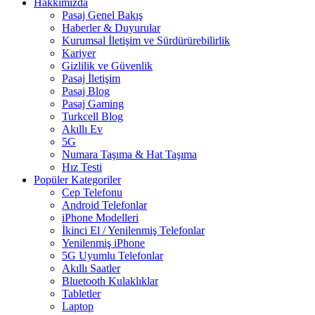
Hakkımızda
Pasaj Genel Bakış
Haberler & Duyurular
Kurumsal İletişim ve Sürdürürebilirlik
Kariyer
Gizlilik ve Güvenlik
Pasaj İletişim
Pasaj Blog
Pasaj Gaming
Turkcell Blog
Akıllı Ev
5G
Numara Taşıma & Hat Taşıma
Hız Testi
Popüler Kategoriler
Cep Telefonu
Android Telefonlar
iPhone Modelleri
İkinci El / Yenilenmiş Telefonlar
Yenilenmiş iPhone
5G Uyumlu Telefonlar
Akıllı Saatler
Bluetooth Kulaklıklar
Tabletler
Laptop