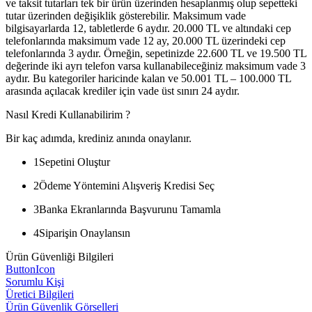
ve taksit tutarları tek bir ürün üzerinden hesaplanmış olup sepetteki
tutar üzerinden değişiklik gösterebilir. Maksimum vade
bilgisayarlarda 12, tabletlerde 6 aydır. 20.000 TL ve altındaki cep
telefonlarında maksimum vade 12 ay, 20.000 TL üzerindeki cep
telefonlarında 3 aydır. Örneğin, sepetinizde 22.600 TL ve 19.500 TL
değerinde iki ayrı telefon varsa kullanabileceğiniz maksimum vade 3
aydır. Bu kategoriler haricinde kalan ve 50.001 TL – 100.000 TL
arasında açılacak krediler için vade üst sınırı 24 aydır.
Nasıl Kredi Kullanabilirim ?
Bir kaç adımda, krediniz anında onaylanır.
1
Sepetini Oluştur
2
Ödeme Yöntemini Alışveriş Kredisi Seç
3
Banka Ekranlarında Başvurunu Tamamla
4
Siparişin Onaylansın
Ürün Güvenliği Bilgileri
ButtonIcon
Sorumlu Kişi
Üretici Bilgileri
Ürün Güvenlik Görselleri