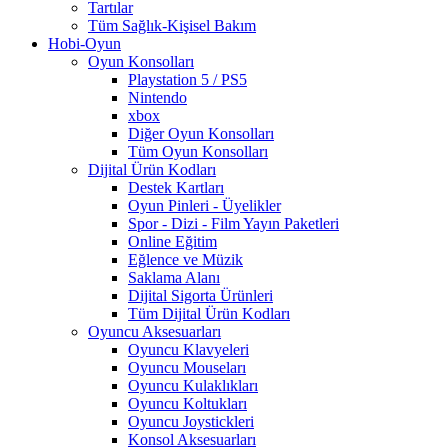
Tartılar
Tüm Sağlık-Kişisel Bakım
Hobi-Oyun
Oyun Konsolları
Playstation 5 / PS5
Nintendo
xbox
Diğer Oyun Konsolları
Tüm Oyun Konsolları
Dijital Ürün Kodları
Destek Kartları
Oyun Pinleri - Üyelikler
Spor - Dizi - Film Yayın Paketleri
Online Eğitim
Eğlence ve Müzik
Saklama Alanı
Dijital Sigorta Ürünleri
Tüm Dijital Ürün Kodları
Oyuncu Aksesuarları
Oyuncu Klavyeleri
Oyuncu Mouseları
Oyuncu Kulaklıkları
Oyuncu Koltukları
Oyuncu Joystickleri
Konsol Aksesuarları