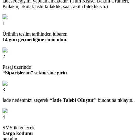
iadesi/değişimi yapılamamaktadır. (Tüm Kişisel Bakım Ürünleri,
Kulak içi /kulak üstü kulaklık, saat, akıllı bileklik vb.)
1
Ürünün teslim tarihinden itibaren
14 gün geçmediğine emin olun.
2
Pasaj üzerinde
“Siparişlerim” sekmesine girin
3
İade nedeninizi seçerek
“İade Talebi OIuştur”
butonuna tıklayın.
4
SMS ile gelecek
kargo kodunu
not alın.