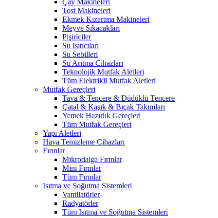
Çay Makineleri
Tost Makineleri
Ekmek Kızartma Makineleri
Meyve Sıkacakları
Pişiriciler
Su Isıtıcıları
Su Sebilleri
Su Arıtma Cihazları
Teknolojik Mutfak Aletleri
Tüm Elektrikli Mutfak Aletleri
Mutfak Gereçleri
Tava & Tencere & Düdüklü Tencere
Çatal & Kaşık & Bıçak Takımları
Yemek Hazırlık Gereçleri
Tüm Mutfak Gereçleri
Yapı Aletleri
Hava Temizleme Cihazları
Fırınlar
Mikrodalga Fırınlar
Mini Fırınlar
Tüm Fırınlar
Isıtma ve Soğutma Sistemleri
Vantilatörler
Radyatörler
Tüm Isıtma ve Soğutma Sistemleri