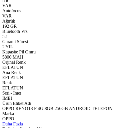
Nfc
VAR
Autofocus
VAR
Ağırlık
192 GR
Bluetooth Vrs
5.1
Garanti Süresi
2 YIL
Kapasite Pil Omru
5800 MAH
Orjınal Renk
EFLATUN
Ana Renk
EFLATUN
Renk
EFLATUN
Seri - Imeı
IMEI
Ürün Etiket Adı
OPPO RENO13 F 4G 8GB 256GB ANDROID TELEFON
Marka
OPPO
Daha Fazla