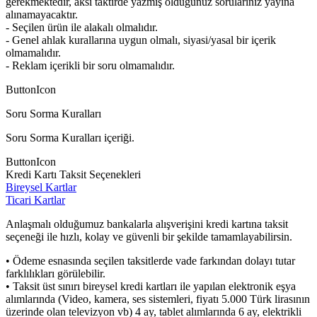
gerekmektedir, aksi taktirde yazmış olduğunuz sorularınız yayına
alınamayacaktır.
- Seçilen ürün ile alakalı olmalıdır.
- Genel ahlak kurallarına uygun olmalı, siyasi/yasal bir içerik
olmamalıdır.
- Reklam içerikli bir soru olmamalıdır.
ButtonIcon
Soru Sorma Kuralları
Soru Sorma Kuralları içeriği.
ButtonIcon
Kredi Kartı Taksit Seçenekleri
Bireysel Kartlar
Ticari Kartlar
Anlaşmalı olduğumuz bankalarla alışverişini kredi kartına taksit
seçeneği ile hızlı, kolay ve güvenli bir şekilde tamamlayabilirsin.
• Ödeme esnasında seçilen taksitlerde vade farkından dolayı tutar
farklılıkları görülebilir.
• Taksit üst sınırı bireysel kredi kartları ile yapılan elektronik eşya
alımlarında (Video, kamera, ses sistemleri, fiyatı 5.000 Türk lirasının
üzerinde olan televizyon vb) 4 ay, tablet alımlarında 6 ay, elektrikli