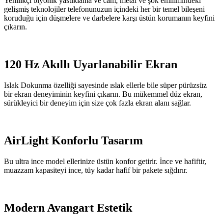
Yenilikçi biyonik yastıklama ve cam, metal ve şok emilimindeki
gelişmiş teknolojiler telefonunuzun içindeki her bir temel bileşeni
koruduğu için düşmelere ve darbelere karşı üstün korumanın keyfini
çıkarın.
120 Hz Akıllı Uyarlanabilir Ekran
Islak Dokunma özelliği sayesinde ıslak ellerle bile süper pürüzsüz
bir ekran deneyiminin keyfini çıkarın. Bu mükemmel düz ekran,
sürükleyici bir deneyim için size çok fazla ekran alanı sağlar.
AirLight Konforlu Tasarım
Bu ultra ince model ellerinize üstün konfor getirir. İnce ve hafiftir,
muazzam kapasiteyi ince, tüy kadar hafif bir pakete sığdırır.
Modern Avangart Estetik