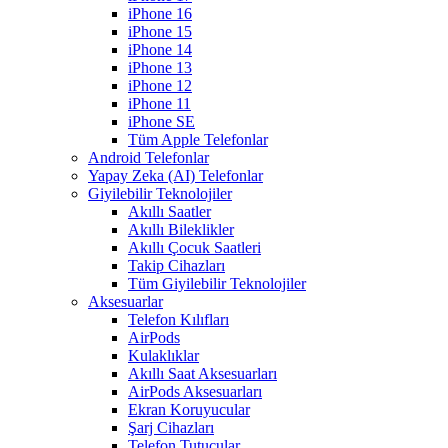
iPhone 16
iPhone 15
iPhone 14
iPhone 13
iPhone 12
iPhone 11
iPhone SE
Tüm Apple Telefonlar
Android Telefonlar
Yapay Zeka (AI) Telefonlar
Giyilebilir Teknolojiler
Akıllı Saatler
Akıllı Bileklikler
Akıllı Çocuk Saatleri
Takip Cihazları
Tüm Giyilebilir Teknolojiler
Aksesuarlar
Telefon Kılıfları
AirPods
Kulaklıklar
Akıllı Saat Aksesuarları
AirPods Aksesuarları
Ekran Koruyucular
Şarj Cihazları
Telefon Tutucular