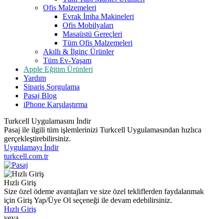
Ofis Malzemeleri
Evrak İmha Makineleri
Ofis Mobilyaları
Masaüstü Gereçleri
Tüm Ofis Malzemeleri
Akıllı & İlginç Ürünler
Tüm Ev-Yaşam
Apple Eğitim Ürünleri
Yardım
Sipariş Sorgulama
Pasaj Blog
iPhone Karşılaştırma
Turkcell Uygulamasını İndir
Pasaj ile ilgili tüm işlemlerinizi Turkcell Uygulamasından hızlıca
gerçekleştirebilirsiniz.
Uygulamayı İndir
turkcell.com.tr
Hızlı Giriş
Size özel ödeme avantajları ve size özel tekliflerden faydalanmak
için Giriş Yap/Üye Ol seçeneği ile devam edebilirsiniz.
Hızlı Giriş
veya