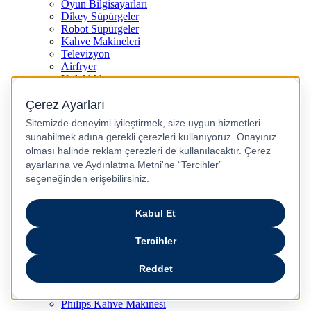
Oyun Bilgisayarları
Dikey Süpürgeler
Robot Süpürgeler
Kahve Makineleri
Televizyon
Airfryer
Kulaklıklar
Çocuk Akıllı Saat
Kulakiçi Kulaklık
Kettle
Saç Düzleştirici
Airpods
Yardım
Yardım Merkezi
İşlem Rehberi
Ürün Güvenliği Temas Noktası
Nasıl İade Edebilirim?
Pasaj Sipariş Sorgulama
iPhone Karşılaştırma
Televizyon (TV) Karşılaştırma
Telefon Sat
Popüler Marka Kategoriler
Samsung Telefonlar
JBL Kulaklık
Philips Kahve Makinesi