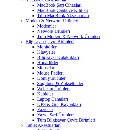
MacBook Şarj Cihazları
MacBook Çanta ve Kılıfları
Tüm MacBook Aksesuarları
Modem & Network Ürünleri
Modemler
Network Ürünleri
Tüm Modem & Network Ürünleri
Bilgisayar Çevre Birimleri
Monitörler
Klavyeler
BiIgisayar Kulaklıkları
Hoparlörler
Mouselar
Mouse Padleri
Dönüştürücüler
Soğutucu & Yükselticiler
Webcam Ürünleri
Kablolar
Laptop Çantaları
UPS & Güç Kaynakları
Yazıcılar
Yazıcı Sarf Ürünleri
Tüm Bilgisayar Çevre Birimleri
Tablet Aksesuarları