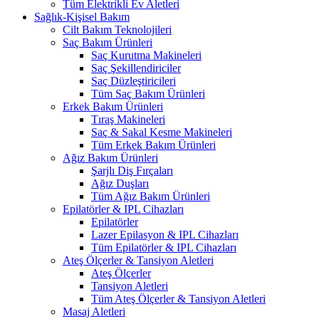
Tüm Elektrikli Ev Aletleri
Sağlık-Kişisel Bakım
Cilt Bakım Teknolojileri
Saç Bakım Ürünleri
Saç Kurutma Makineleri
Saç Şekillendiriciler
Saç Düzleştiricileri
Tüm Saç Bakım Ürünleri
Erkek Bakım Ürünleri
Tıraş Makineleri
Saç & Sakal Kesme Makineleri
Tüm Erkek Bakım Ürünleri
Ağız Bakım Ürünleri
Şarjlı Diş Fırçaları
Ağız Duşları
Tüm Ağız Bakım Ürünleri
Epilatörler & IPL Cihazları
Epilatörler
Lazer Epilasyon & IPL Cihazları
Tüm Epilatörler & IPL Cihazları
Ateş Ölçerler & Tansiyon Aletleri
Ateş Ölçerler
Tansiyon Aletleri
Tüm Ateş Ölçerler & Tansiyon Aletleri
Masaj Aletleri