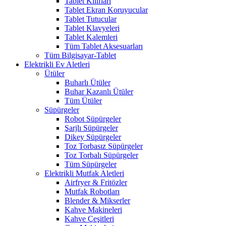
Tablet Kılıfları
Tablet Ekran Koruyucular
Tablet Tutucular
Tablet Klavyeleri
Tablet Kalemleri
Tüm Tablet Aksesuarları
Tüm Bilgisayar-Tablet
Elektrikli Ev Aletleri
Ütüler
Buharlı Ütüler
Buhar Kazanlı Ütüler
Tüm Ütüler
Süpürgeler
Robot Süpürgeler
Şarjlı Süpürgeler
Dikey Süpürgeler
Toz Torbasız Süpürgeler
Toz Torbalı Süpürgeler
Tüm Süpürgeler
Elektrikli Mutfak Aletleri
Airfryer & Fritözler
Mutfak Robotları
Blender & Mikserler
Kahve Makineleri
Kahve Çeşitleri