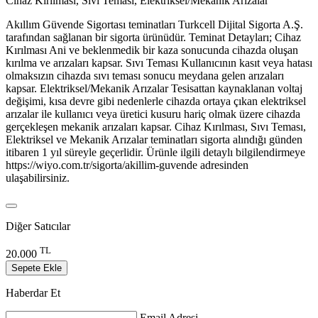
Cihaz Kırılması, Sıvı Teması, Elektriksel/Mekanik Arızalar
Akıllım Güvende Sigortası teminatları Turkcell Dijital Sigorta A.Ş.
tarafından sağlanan bir sigorta ürünüdür. Teminat Detayları; Cihaz
Kırılması Ani ve beklenmedik bir kaza sonucunda cihazda oluşan
kırılma ve arızaları kapsar. Sıvı Teması Kullanıcının kasıt veya hatası
olmaksızın cihazda sıvı teması sonucu meydana gelen arızaları
kapsar. Elektriksel/Mekanik Arızalar Tesisattan kaynaklanan voltaj
değişimi, kısa devre gibi nedenlerle cihazda ortaya çıkan elektriksel
arızalar ile kullanıcı veya üretici kusuru hariç olmak üzere cihazda
gerçekleşen mekanik arızaları kapsar. Cihaz Kırılması, Sıvı Teması,
Elektriksel ve Mekanik Arızalar teminatları sigorta alındığı günden
itibaren 1 yıl süreyle geçerlidir. Ürünle ilgili detaylı bilgilendirmeye
https://wiyo.com.tr/sigorta/akillim-guvende adresinden
ulaşabilirsiniz.
Diğer Satıcılar
TL
20.000
Sepete Ekle
Haberdar Et
Email Adresi