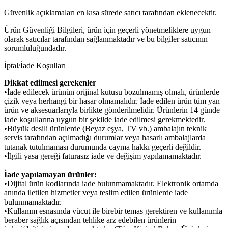
Güvenlik açıklamaları en kısa sürede satıcı tarafından eklenecektir.
Ürün Güvenliği Bilgileri, ürün için geçerli yönetmeliklere uygun
olarak satıcılar tarafından sağlanmaktadır ve bu bilgiler satıcının
sorumluluğundadır.
İptal/İade Koşulları
Dikkat edilmesi gerekenler
•İade edilecek ürünün orijinal kutusu bozulmamış olmalı, ürünlerde
çizik veya herhangi bir hasar olmamalıdır. İade edilen ürün tüm yan
ürün ve aksesuarlarıyla birlikte gönderilmelidir. Ürünlerin 14 günde
iade koşullarına uygun bir şekilde iade edilmesi gerekmektedir.
•Büyük desili ürünlerde (Beyaz eşya, TV vb.) ambalajın teknik
servis tarafından açılmadığı durumlar veya hasarlı ambalajlarda
tutanak tutulmaması durumunda cayma hakkı geçerli değildir.
•İlgili yasa gereği faturasız iade ve değişim yapılamamaktadır.
İade yapılamayan ürünler:
•Dijital ürün kodlarında iade bulunmamaktadır. Elektronik ortamda
anında iletilen hizmetler veya teslim edilen ürünlerde iade
bulunmamaktadır.
•Kullanım esnasında vücut ile birebir temas gerektiren ve kullanımla
beraber sağlık açısından tehlike arz edebilen ürünlerin