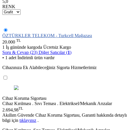
5,0
RENK
ÖZTÜRKLER TELEKOM - Turkcell Mağazası
TL
20.000
1 İş gününde kargoda
Ücretsiz Kargo
Soru & Cevap (23)
Diğer Satıcılar (
1
)
• 1 adet İndirimli ürün vardır
Cihazınıza Ek Alabileceğiniz Sigorta Hizmetlerimiz
Cihaz Koruma Sigortası
Cihaz Kırılması . Sıvı Teması . Elektriksel/Mekanik Arızalar
TL
2.694,98
Akıllım Güvende Cihaz Koruma Sigortası, Garanti hakkında detaylı
bilgi için
tıklayınız
.