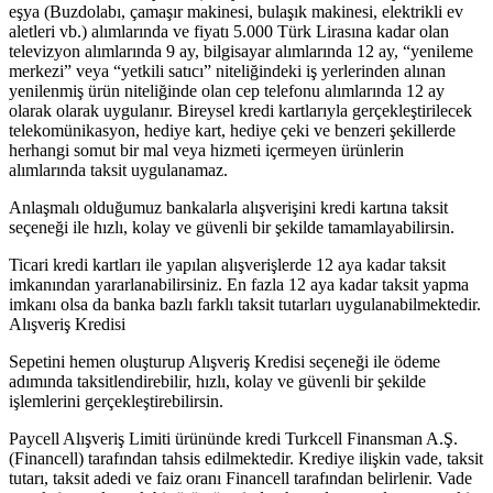
eşya (Buzdolabı, çamaşır makinesi, bulaşık makinesi, elektrikli ev
aletleri vb.) alımlarında ve fiyatı 5.000 Türk Lirasına kadar olan
televizyon alımlarında 9 ay, bilgisayar alımlarında 12 ay, “yenileme
merkezi” veya “yetkili satıcı” niteliğindeki iş yerlerinden alınan
yenilenmiş ürün niteliğinde olan cep telefonu alımlarında 12 ay
olarak olarak uygulanır. Bireysel kredi kartlarıyla gerçekleştirilecek
telekomünikasyon, hediye kart, hediye çeki ve benzeri şekillerde
herhangi somut bir mal veya hizmeti içermeyen ürünlerin
alımlarında taksit uygulanamaz.
Anlaşmalı olduğumuz bankalarla alışverişini kredi kartına taksit
seçeneği ile hızlı, kolay ve güvenli bir şekilde tamamlayabilirsin.
Ticari kredi kartları ile yapılan alışverişlerde 12 aya kadar taksit
imkanından yararlanabilirsiniz. En fazla 12 aya kadar taksit yapma
imkanı olsa da banka bazlı farklı taksit tutarları uygulanabilmektedir.
Alışveriş Kredisi
Sepetini hemen oluşturup Alışveriş Kredisi seçeneği ile ödeme
adımında taksitlendirebilir, hızlı, kolay ve güvenli bir şekilde
işlemlerini gerçekleştirebilirsin.
Paycell Alışveriş Limiti ürününde kredi Turkcell Finansman A.Ş.
(Financell) tarafından tahsis edilmektedir. Krediye ilişkin vade, taksit
tutarı, taksit adedi ve faiz oranı Financell tarafından belirlenir. Vade