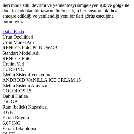
İleri moda stili, devrimi ve yenilenmeyi simgeleyen ışık ve gölge ile
dudak uçuklatan bir tasarım üretmek için her unsurun akıllıca
entegre edildiği ve yenilendiği yeni bir ileri görüş estetiğine
bürünüyor.
Daha Fazla
Ürün Özellikleri
Ürün Model Adı
RENO13 F 4G 8GB 256GB
Standart Model Adı
RENO13 F 4G
Üretim Yeri
TÜRKİYE
İşletim Sistemi Versiyonu
ANDROID VANILLA ICE CREAM 15
İşletim Sistemi Arayüzü
COLOROS 15
Dahili Hafıza
256 GB
Ram (bellek) Kapasitesi
8 GB
Ekran Boyutu
6.67 INC
Ekran Teknolojisi
OLED