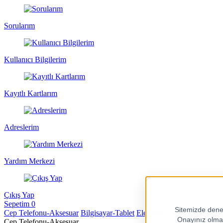
Sorularım
Kullanıcı Bilgilerim
Kayıtlı Kartlarım
Adreslerim
Yardım Merkezi
Çıkış Yap
Sepetim
0
Cep Telefonu-Aksesuar
Bilgisayar-Tablet
Elektrikli Ev Aletleri
Sağlı
Cep Telefonu-Aksesuar