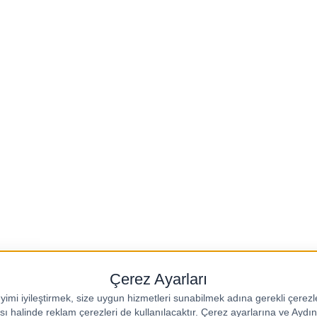
k-Kişisel Bakım
Hobi-Oyun
TV-Ses Sistemleri
Ev-Yaşam
Apple Eğitim