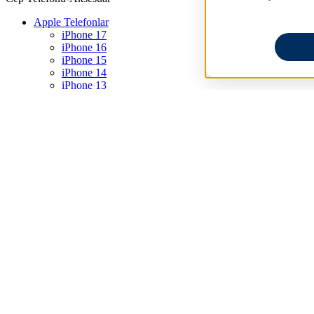
Apple Telefonlar
iPhone 17
iPhone 16
iPhone 15
iPhone 14
iPhone 13
iPhone 12
iPhone 11
iPhone SE
Android Telefonlar
Yapay Zeka (AI) Telefonlar
Giyilebilir Teknolojiler
Akıllı Saatler
Akıllı Bileklikler
Akıllı Çocuk Saatleri
Takip Cihazları
Aksesuarlar
Telefon Kılıfları
AirPods
Kulaklıklar
Akıllı Saat Aksesuarları
AirPods Aksesuarları
Ekran Koruyucular
Şarj Cihazları