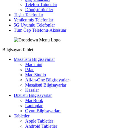
Telefon Tutucular
Dönüştürücüler
Tuşlu Telefonlar
Yenilenmiş Telefonlar
5G Uyumlu Telefonlar
Tüm Cep Telefonu-Aksesuar
Bilgisayar-Tablet
Masaüstü Bilgisayarlar
Mac mini
iMac
Mac Studio
All-in-One Bilgisayarlar
Masaüstü Bilgisayarlar
Kasalar
Dizüstü Bilgisayarlar
MacBook
Laptoplar
Oyun Bilgisayarları
Tabletler
Apple Tabletler
Android Tabletler