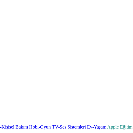
k-Kişisel Bakım
Hobi-Oyun
TV-Ses Sistemleri
Ev-Yaşam
Apple Eğitim