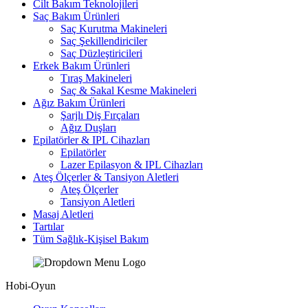
Cilt Bakım Teknolojileri
Saç Bakım Ürünleri
Saç Kurutma Makineleri
Saç Şekillendiriciler
Saç Düzleştiricileri
Erkek Bakım Ürünleri
Tıraş Makineleri
Saç & Sakal Kesme Makineleri
Ağız Bakım Ürünleri
Şarjlı Diş Fırçaları
Ağız Duşları
Epilatörler & IPL Cihazları
Epilatörler
Lazer Epilasyon & IPL Cihazları
Ateş Ölçerler & Tansiyon Aletleri
Ateş Ölçerler
Tansiyon Aletleri
Masaj Aletleri
Tartılar
Tüm Sağlık-Kişisel Bakım
Hobi-Oyun