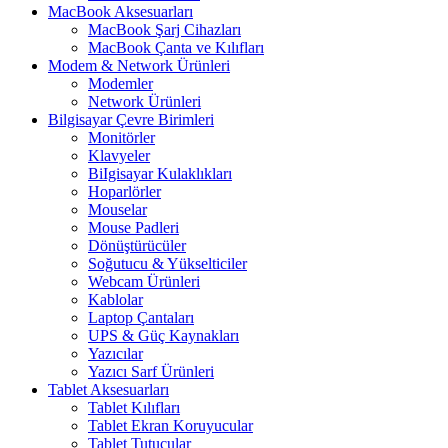
MacBook Aksesuarları
MacBook Şarj Cihazları
MacBook Çanta ve Kılıfları
Modem & Network Ürünleri
Modemler
Network Ürünleri
Bilgisayar Çevre Birimleri
Monitörler
Klavyeler
BiIgisayar Kulaklıkları
Hoparlörler
Mouselar
Mouse Padleri
Dönüştürücüler
Soğutucu & Yükselticiler
Webcam Ürünleri
Kablolar
Laptop Çantaları
UPS & Güç Kaynakları
Yazıcılar
Yazıcı Sarf Ürünleri
Tablet Aksesuarları
Tablet Kılıfları
Tablet Ekran Koruyucular
Tablet Tutucular