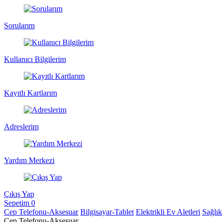
Sorularım
Kullanıcı Bilgilerim
Kayıtlı Kartlarım
Adreslerim
Yardım Merkezi
Çıkış Yap
Sepetim
0
Cep Telefonu-Aksesuar
Bilgisayar-Tablet
Elektrikli Ev Aletleri
Sağlı
Cep Telefonu-Aksesuar