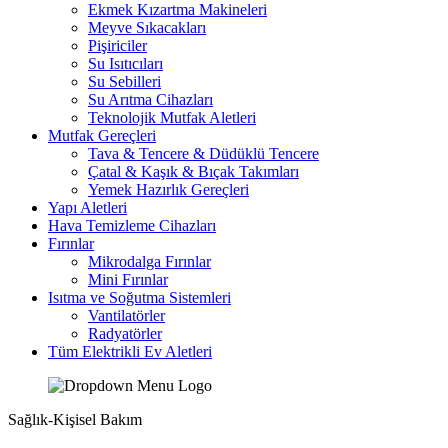
Ekmek Kızartma Makineleri
Meyve Sıkacakları
Pişiriciler
Su Isıtıcıları
Su Sebilleri
Su Arıtma Cihazları
Teknolojik Mutfak Aletleri
Mutfak Gereçleri
Tava & Tencere & Düdüklü Tencere
Çatal & Kaşık & Bıçak Takımları
Yemek Hazırlık Gereçleri
Yapı Aletleri
Hava Temizleme Cihazları
Fırınlar
Mikrodalga Fırınlar
Mini Fırınlar
Isıtma ve Soğutma Sistemleri
Vantilatörler
Radyatörler
Tüm Elektrikli Ev Aletleri
Sağlık-Kişisel Bakım