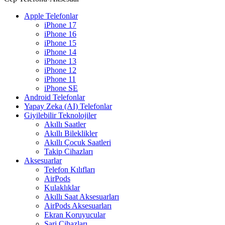
Apple Telefonlar
iPhone 17
iPhone 16
iPhone 15
iPhone 14
iPhone 13
iPhone 12
iPhone 11
iPhone SE
Android Telefonlar
Yapay Zeka (AI) Telefonlar
Giyilebilir Teknolojiler
Akıllı Saatler
Akıllı Bileklikler
Akıllı Çocuk Saatleri
Takip Cihazları
Aksesuarlar
Telefon Kılıfları
AirPods
Kulaklıklar
Akıllı Saat Aksesuarları
AirPods Aksesuarları
Ekran Koruyucular
Şarj Cihazları