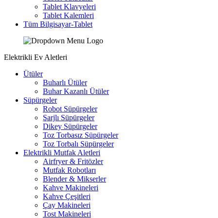
Tablet Klavyeleri
Tablet Kalemleri
Tüm Bilgisayar-Tablet
Elektrikli Ev Aletleri
Ütüler
Buharlı Ütüler
Buhar Kazanlı Ütüler
Süpürgeler
Robot Süpürgeler
Şarjlı Süpürgeler
Dikey Süpürgeler
Toz Torbasız Süpürgeler
Toz Torbalı Süpürgeler
Elektrikli Mutfak Aletleri
Airfryer & Fritözler
Mutfak Robotları
Blender & Mikserler
Kahve Makineleri
Kahve Çeşitleri
Çay Makineleri
Tost Makineleri