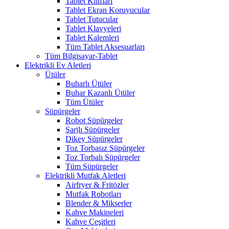
Tablet Kılıfları
Tablet Ekran Koruyucular
Tablet Tutucular
Tablet Klavyeleri
Tablet Kalemleri
Tüm Tablet Aksesuarları
Tüm Bilgisayar-Tablet
Elektrikli Ev Aletleri
Ütüler
Buharlı Ütüler
Buhar Kazanlı Ütüler
Tüm Ütüler
Süpürgeler
Robot Süpürgeler
Şarjlı Süpürgeler
Dikey Süpürgeler
Toz Torbasız Süpürgeler
Toz Torbalı Süpürgeler
Tüm Süpürgeler
Elektrikli Mutfak Aletleri
Airfryer & Fritözler
Mutfak Robotları
Blender & Mikserler
Kahve Makineleri
Kahve Çeşitleri