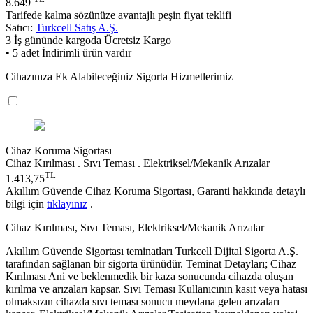
8.649
Tarifede kalma sözünüze avantajlı peşin fiyat teklifi
Satıcı:
Turkcell Satış A.Ş.
3 İş gününde kargoda
Ücretsiz Kargo
• 5 adet İndirimli ürün vardır
Cihazınıza Ek Alabileceğiniz Sigorta Hizmetlerimiz
Cihaz Koruma Sigortası
Cihaz Kırılması . Sıvı Teması . Elektriksel/Mekanik Arızalar
TL
1.413,75
Akıllım Güvende Cihaz Koruma Sigortası, Garanti hakkında detaylı
bilgi için
tıklayınız
.
Cihaz Kırılması, Sıvı Teması, Elektriksel/Mekanik Arızalar
Akıllım Güvende Sigortası teminatları Turkcell Dijital Sigorta A.Ş.
tarafından sağlanan bir sigorta ürünüdür. Teminat Detayları; Cihaz
Kırılması Ani ve beklenmedik bir kaza sonucunda cihazda oluşan
kırılma ve arızaları kapsar. Sıvı Teması Kullanıcının kasıt veya hatası
olmaksızın cihazda sıvı teması sonucu meydana gelen arızaları