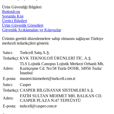
Ürün Güvenliği Bilgileri
ButtonIcon
Sorumlu Kişi
Üretici Bilgileri
Ürün Güvenlik Görselleri
Güvenlik Açıklamaları ve Kılavuzlar
Ürünün gerekli düzenlemelere sahip olmasını sağlayan Türkiye
merkezli tedarikçileri gösterir.
Satıcı:
Turkcell Satış A.Ş.
Tedarikçi:
KVK TEKNOLOJİ ÜRÜNLERİ TİC. A.Ş.
TLS Lojistik Canopus Lojistik Merkezi Orhanlı Mh.
Adres:
Kazlıçeşme Cd. No:58 Tuzla DOSB, 34956 Tuzla/
İstanbul
E-posta:
musteri.hizmetleri@turkcell.com.tr
Satıcı:
Casper
Tedarikçi:
CASPER BİLGİSAYAR SİSTEMLERİ A.Ş.
FATİH SULTAN MEHMET MH. BALKAN CD.
Adres:
CASPER PLAZA N:47 TEPEÜSTÜ
E-posta:
turkcell@casper.com.tr