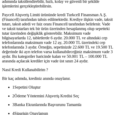
adımında taksitlendirebilir, hızlı, kolay ve güvenli bir şekilde
işlemlerini gerçekleştirebilirsin.
Paycell Alışveriş Limiti ürününde kredi Turkcell Finansman A.Ş.
(Financell) tarafından tahsis edilmektedir. Krediye ilişkin vade, taksit
tutarı, taksit adedi ve faiz oranı Financell tarafından belirlenir. Vade
ve taksit tutarları tek bir ürün üzerinden hesaplanmış olup sepetteki
tutar üzerinden değişiklik gösterebilir. Maksimum vade
bilgisayarlarda 12, tabletlerde 6 aydır. 20.000 TL ve altındaki cep
telefonlarında maksimum vade 12 ay, 20.000 TL üzerindeki cep
telefonlarında 3 aydır. Örneğin, sepetinizde 22.600 TL ve 19.500 TL
değerinde iki ayrı telefon varsa kullanabileceğiniz maksimum vade 3
aydır. Bu kategoriler haricinde kalan ve 50.001 TL – 100.000 TL
arasında açılacak krediler için vade üst sınırı 24 aydır.
Nasıl Kredi Kullanabilirim ?
Bir kaç adımda, krediniz anında onaylanır.
1
Sepetini Oluştur
2
Ödeme Yöntemini Alışveriş Kredisi Seç
3
Banka Ekranlarında Başvurunu Tamamla
4
Siparişin Onaylansın