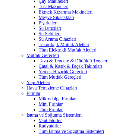
Çay Makineleri
Tost Makineleri
Ekmek Kızartma Makineleri
Meyve Sıkacakları
Pişiriciler
Su Isıtıcıları
Su Sebilleri
Su Arıtma Cihazları
Teknolojik Mutfak Aletleri
Tüm Elektrikli Mutfak Aletleri
Mutfak Gereçleri
Tava & Tencere & Düdüklü Tencere
Çatal & Kaşık & Bıçak Takımları
Yemek Hazırlık Gereçleri
Tüm Mutfak Gereçleri
Yapı Aletleri
Hava Temizleme Cihazları
Fırınlar
Mikrodalga Fırınlar
Mini Fırınlar
Tüm Fırınlar
Isıtma ve Soğutma Sistemleri
Vantilatörler
Radyatörler
Tüm Isıtma ve Soğutma Sistemleri