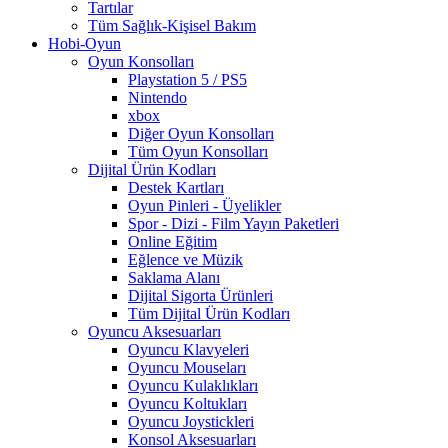
Tartılar
Tüm Sağlık-Kişisel Bakım
Hobi-Oyun
Oyun Konsolları
Playstation 5 / PS5
Nintendo
xbox
Diğer Oyun Konsolları
Tüm Oyun Konsolları
Dijital Ürün Kodları
Destek Kartları
Oyun Pinleri - Üyelikler
Spor - Dizi - Film Yayın Paketleri
Online Eğitim
Eğlence ve Müzik
Saklama Alanı
Dijital Sigorta Ürünleri
Tüm Dijital Ürün Kodları
Oyuncu Aksesuarları
Oyuncu Klavyeleri
Oyuncu Mouseları
Oyuncu Kulaklıkları
Oyuncu Koltukları
Oyuncu Joystickleri
Konsol Aksesuarları