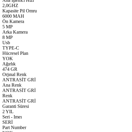
Ana İşlemci Hızı
2,0GHZ
Kapasite Pil Omru
6000 MAH
Ön Kamera
5 MP
Arka Kamera
8 MP
Usb
TYPE-C
Hücresel Plan
YOK
Ağırlık
474 GR
Orjınal Renk
ANTRASİT GRİ
Ana Renk
ANTRASİT GRİ
Renk
ANTRASİT GRİ
Garanti Süresi
2 YIL
Seri - Imeı
SERİ
Part Number