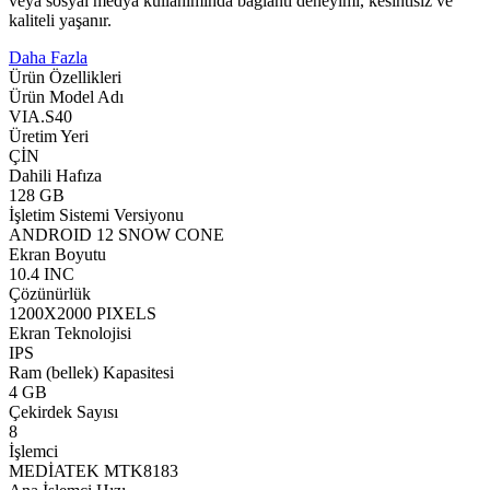
veya sosyal medya kullanımında bağlantı deneyimi, kesintisiz ve
kaliteli yaşanır.
Daha Fazla
Ürün Özellikleri
Ürün Model Adı
VIA.S40
Üretim Yeri
ÇİN
Dahili Hafıza
128 GB
İşletim Sistemi Versiyonu
ANDROID 12 SNOW CONE
Ekran Boyutu
10.4 INC
Çözünürlük
1200X2000 PIXELS
Ekran Teknolojisi
IPS
Ram (bellek) Kapasitesi
4 GB
Çekirdek Sayısı
8
İşlemci
MEDİATEK MTK8183