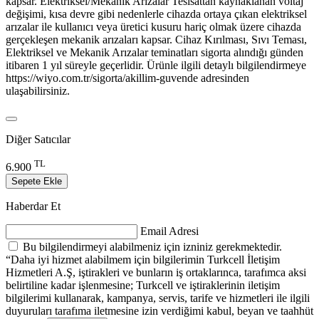
kapsar. Elektriksel/Mekanik Arızalar Tesisattan kaynaklanan voltaj
değişimi, kısa devre gibi nedenlerle cihazda ortaya çıkan elektriksel
arızalar ile kullanıcı veya üretici kusuru hariç olmak üzere cihazda
gerçekleşen mekanik arızaları kapsar. Cihaz Kırılması, Sıvı Teması,
Elektriksel ve Mekanik Arızalar teminatları sigorta alındığı günden
itibaren 1 yıl süreyle geçerlidir. Ürünle ilgili detaylı bilgilendirmeye
https://wiyo.com.tr/sigorta/akillim-guvende adresinden
ulaşabilirsiniz.
Diğer Satıcılar
TL
6.900
Sepete Ekle
Haberdar Et
Email Adresi
Bu bilgilendirmeyi alabilmeniz için izniniz gerekmektedir.
“Daha iyi hizmet alabilmem için bilgilerimin Turkcell İletişim
Hizmetleri A.Ş, iştirakleri ve bunların iş ortaklarınca, tarafımca aksi
belirtiline kadar işlenmesine; Turkcell ve iştiraklerinin iletişim
bilgilerimi kullanarak, kampanya, servis, tarife ve hizmetleri ile ilgili
duyuruları tarafıma iletmesine izin verdiğimi kabul, beyan ve taahhüt