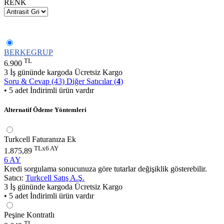
RENK
BERKEGRUP
TL
6.900
3 İş gününde kargoda
Ücretsiz Kargo
Soru & Cevap (43)
Diğer Satıcılar (
4
)
• 5 adet İndirimli ürün vardır
Alternatif Ödeme Yöntemleri
Turkcell Faturanıza Ek
TLx6 AY
1.875,89
6 AY
Kredi sorgulama sonucunuza göre tutarlar değişiklik gösterebilir.
Satıcı:
Turkcell Satış A.Ş.
3 İş gününde kargoda
Ücretsiz Kargo
• 5 adet İndirimli ürün vardır
Peşine Kontratlı
TL