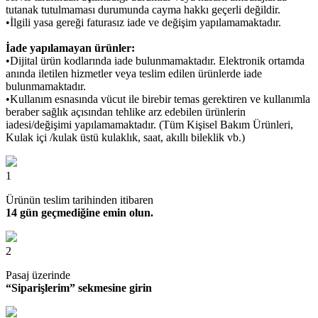
tutanak tutulmaması durumunda cayma hakkı geçerli değildir.
•İlgili yasa gereği faturasız iade ve değişim yapılamamaktadır.
İade yapılamayan ürünler:
•Dijital ürün kodlarında iade bulunmamaktadır. Elektronik ortamda
anında iletilen hizmetler veya teslim edilen ürünlerde iade
bulunmamaktadır.
•Kullanım esnasında vücut ile birebir temas gerektiren ve kullanımla
beraber sağlık açısından tehlike arz edebilen ürünlerin
iadesi/değişimi yapılamamaktadır. (Tüm Kişisel Bakım Ürünleri,
Kulak içi /kulak üstü kulaklık, saat, akıllı bileklik vb.)
1
Ürünün teslim tarihinden itibaren
14 gün geçmediğine emin olun.
2
Pasaj üzerinde
“Siparişlerim” sekmesine girin