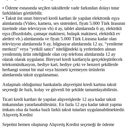
• Ödeme esnasında seçilen taksitlerde vade farkından dolayı tutar
farklılıkları görülebilir.
• Taksit üst sınırı bireysel kredi kartları ile yapılan elektronik eşya
alımlarında (Video, kamera, ses sistemleri, fiyatı 5.000 Türk lirasının
üzerinde olan televizyon vb) 4 ay, tablet alımlarında 6 ay, elektrikli
eşya (Buzdolabı, çamaşır makinesi, bulaşık makinesi, elektrikli ev
aletleri vb.) alımlarında ve fiyatı 5.000 Türk Lirasına kadar olan
televizyon alımlarında 9 ay, bilgisayar alımlarında 12 ay, “yenileme
merkezi” veya “yetkili satıcı” niteliğindeki iş yerlerinden alınan
yenilenmiş ürün niteliğinde olan cep telefonu alımlarında 12 ay
olarak olarak uygulanır. Bireysel kredi kartlarıyla gerçekleştirilecek
telekomünikasyon, hediye kart, hediye çeki ve benzeri şekillerde
herhangi somut bir mal veya hizmeti içermeyen ürünlerin
alımlarında taksit uygulanamaz.
Anlaşmalı olduğumuz bankalarla alışverişini kredi kartına taksit
seçeneği ile hızlı, kolay ve güvenli bir şekilde tamamlayabilirsin.
Ticari kredi kartları ile yapılan alışverişlerde 12 aya kadar taksit
imkanından yararlanabilirsiniz. En fazla 12 aya kadar taksit yapma
imkanı olsa da banka bazlı farklı taksit tutarları uygulanabilmektedir.
Alışveriş Kredisi
Sepetini hemen oluşturup Alışveriş Kredisi seçeneği ile ödeme