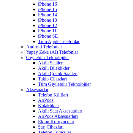
iPhone 16
iPhone 15
iPhone 14
iPhone 13
iPhone 12
iPhone 11
iPhone SE
Tüm Apple Telefonlar
Android Telefonlar
Yapay Zeka (AI) Telefonlar
Giyilebilir Teknolojiler
Akıllı Saatler
Akıllı Bileklikler
Akıllı Çocuk Saatleri
Takip Cihazları
Tüm Giyilebilir Teknolojiler
Aksesuarlar
Telefon Kılıfları
AirPods
Kulaklıklar
Akıllı Saat Aksesuarları
AirPods Aksesuarları
Ekran Koruyucular
Şarj Cihazları
Telefon Tutucular