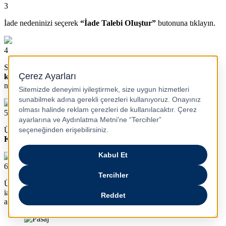
3
İade nedeninizi seçerek
“İade Talebi OIuştur”
butonuna tıklayın.
4
SMS ile gelecek
kargo kodunu
not alın.
5
Ürünü eksiksiz bir şekilde paketleyerek faturası ile birlikte
Yurtiçi
Kargo’ya 7 iş günü içinde teslim edin.
6
Ürün bize ulaştıktan sonra maksimum
5 gün içinde kontrol edilir,
iade talebiniz onaylandığında paranız otomatik olarak bankanıza
aktarılır.