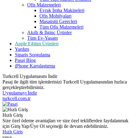
Ofis Malzemeleri
Evrak İmha Makineleri
Ofis Mobilyaları
Masaüstü Gereçleri
Tüm Ofis Malzemeleri
Akıllı & İlginç Ürünler
Tüm Ev-Yaşam
Apple Eğitim Ürünleri
Yardım
Sipariş Sorgulama
Pasaj Blog
iPhone Karşılaştırma
Turkcell Uygulamasını İndir
Pasaj ile ilgili tüm işlemlerinizi Turkcell Uygulamasından hızlıca
gerçekleştirebilirsiniz.
Uygulamayı İndir
turkcell.com.tr
Hızlı Giriş
Size özel ödeme avantajları ve size özel tekliflerden faydalanmak
için Giriş Yap/Üye Ol seçeneği ile devam edebilirsiniz.
Hızlı Giriş
veya