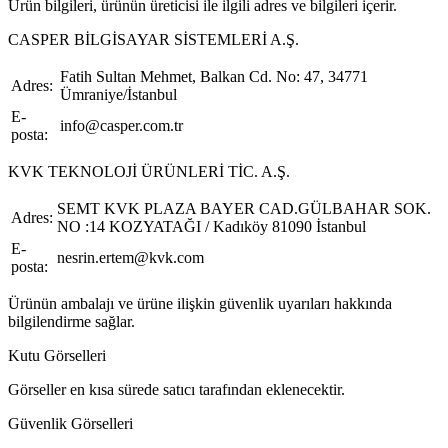
Ürün bilgileri, ürünün üreticisi ile ilgili adres ve bilgileri içerir.
CASPER BİLGİSAYAR SİSTEMLERİ A.Ş.
Fatih Sultan Mehmet, Balkan Cd. No: 47, 34771
Adres:
Ümraniye/İstanbul
E-
info@casper.com.tr
posta:
KVK TEKNOLOJİ ÜRÜNLERİ TİC. A.Ş.
SEMT KVK PLAZA BAYER CAD.GÜLBAHAR SOK.
Adres:
NO :14 KOZYATAĞI / Kadıköy 81090 İstanbul
E-
nesrin.ertem@kvk.com
posta:
Ürünün ambalajı ve ürüne ilişkin güvenlik uyarıları hakkında
bilgilendirme sağlar.
Kutu Görselleri
Görseller en kısa sürede satıcı tarafından eklenecektir.
Güvenlik Görselleri