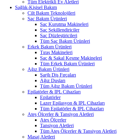
Tüm Elektrikli Ev Aletleri
Sağlık-Kişisel Bakım
Cilt Bakım Teknolojileri
Saç Bakım Ürünleri
Saç Kurutma Makineleri
Saç Şekillendiriciler
Saç Düzleştiricileri
Tüm Saç Bakım Ürünleri
Erkek Bakım Ürünleri
Tıraş Makineleri
Saç & Sakal Kesme Makineleri
Tüm Erkek Bakım Ürünleri
Ağız Bakım Ürünleri
Şarjlı Diş Fırçaları
Ağız Duşları
Tüm Ağız Bakım Ürünleri
Epilatörler & IPL Cihazları
Epilatörler
Lazer Epilasyon & IPL Cihazları
Tüm Epilatörler & IPL Cihazları
Ateş Ölçerler & Tansiyon Aletleri
Ateş Ölçerler
Tansiyon Aletleri
Tüm Ateş Ölçerler & Tansiyon Aletleri
Masaj Aletleri