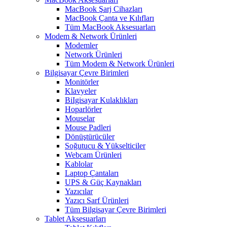
MacBook Şarj Cihazları
MacBook Çanta ve Kılıfları
Tüm MacBook Aksesuarları
Modem & Network Ürünleri
Modemler
Network Ürünleri
Tüm Modem & Network Ürünleri
Bilgisayar Çevre Birimleri
Monitörler
Klavyeler
BiIgisayar Kulaklıkları
Hoparlörler
Mouselar
Mouse Padleri
Dönüştürücüler
Soğutucu & Yükselticiler
Webcam Ürünleri
Kablolar
Laptop Çantaları
UPS & Güç Kaynakları
Yazıcılar
Yazıcı Sarf Ürünleri
Tüm Bilgisayar Çevre Birimleri
Tablet Aksesuarları