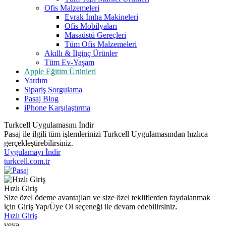
Ofis Malzemeleri
Evrak İmha Makineleri
Ofis Mobilyaları
Masaüstü Gereçleri
Tüm Ofis Malzemeleri
Akıllı & İlginç Ürünler
Tüm Ev-Yaşam
Apple Eğitim Ürünleri
Yardım
Sipariş Sorgulama
Pasaj Blog
iPhone Karşılaştırma
Turkcell Uygulamasını İndir
Pasaj ile ilgili tüm işlemlerinizi Turkcell Uygulamasından hızlıca
gerçekleştirebilirsiniz.
Uygulamayı İndir
turkcell.com.tr
Hızlı Giriş
Size özel ödeme avantajları ve size özel tekliflerden faydalanmak
için Giriş Yap/Üye Ol seçeneği ile devam edebilirsiniz.
Hızlı Giriş
veya