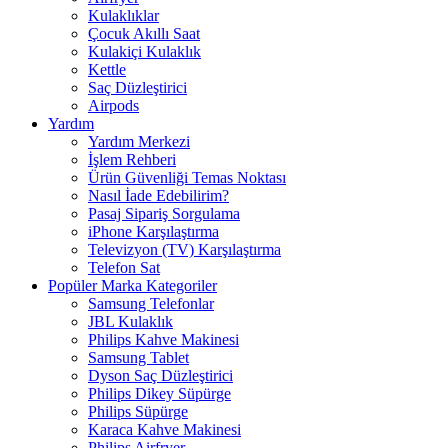
Kulaklıklar
Çocuk Akıllı Saat
Kulakiçi Kulaklık
Kettle
Saç Düzleştirici
Airpods
Yardım
Yardım Merkezi
İşlem Rehberi
Ürün Güvenliği Temas Noktası
Nasıl İade Edebilirim?
Pasaj Sipariş Sorgulama
iPhone Karşılaştırma
Televizyon (TV) Karşılaştırma
Telefon Sat
Popüler Marka Kategoriler
Samsung Telefonlar
JBL Kulaklık
Philips Kahve Makinesi
Samsung Tablet
Dyson Saç Düzleştirici
Philips Dikey Süpürge
Philips Süpürge
Karaca Kahve Makinesi
Philips Airfryer