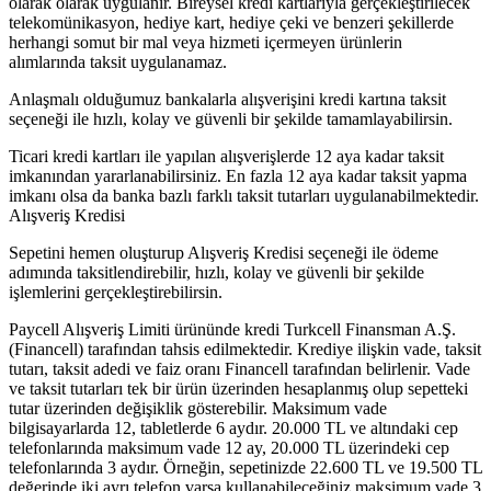
olarak olarak uygulanır. Bireysel kredi kartlarıyla gerçekleştirilecek
telekomünikasyon, hediye kart, hediye çeki ve benzeri şekillerde
herhangi somut bir mal veya hizmeti içermeyen ürünlerin
alımlarında taksit uygulanamaz.
Anlaşmalı olduğumuz bankalarla alışverişini kredi kartına taksit
seçeneği ile hızlı, kolay ve güvenli bir şekilde tamamlayabilirsin.
Ticari kredi kartları ile yapılan alışverişlerde 12 aya kadar taksit
imkanından yararlanabilirsiniz. En fazla 12 aya kadar taksit yapma
imkanı olsa da banka bazlı farklı taksit tutarları uygulanabilmektedir.
Alışveriş Kredisi
Sepetini hemen oluşturup Alışveriş Kredisi seçeneği ile ödeme
adımında taksitlendirebilir, hızlı, kolay ve güvenli bir şekilde
işlemlerini gerçekleştirebilirsin.
Paycell Alışveriş Limiti ürününde kredi Turkcell Finansman A.Ş.
(Financell) tarafından tahsis edilmektedir. Krediye ilişkin vade, taksit
tutarı, taksit adedi ve faiz oranı Financell tarafından belirlenir. Vade
ve taksit tutarları tek bir ürün üzerinden hesaplanmış olup sepetteki
tutar üzerinden değişiklik gösterebilir. Maksimum vade
bilgisayarlarda 12, tabletlerde 6 aydır. 20.000 TL ve altındaki cep
telefonlarında maksimum vade 12 ay, 20.000 TL üzerindeki cep
telefonlarında 3 aydır. Örneğin, sepetinizde 22.600 TL ve 19.500 TL
değerinde iki ayrı telefon varsa kullanabileceğiniz maksimum vade 3