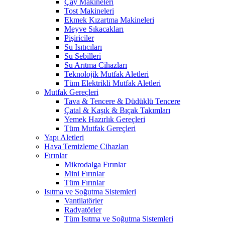
Çay Makineleri
Tost Makineleri
Ekmek Kızartma Makineleri
Meyve Sıkacakları
Pişiriciler
Su Isıtıcıları
Su Sebilleri
Su Arıtma Cihazları
Teknolojik Mutfak Aletleri
Tüm Elektrikli Mutfak Aletleri
Mutfak Gereçleri
Tava & Tencere & Düdüklü Tencere
Çatal & Kaşık & Bıçak Takımları
Yemek Hazırlık Gereçleri
Tüm Mutfak Gereçleri
Yapı Aletleri
Hava Temizleme Cihazları
Fırınlar
Mikrodalga Fırınlar
Mini Fırınlar
Tüm Fırınlar
Isıtma ve Soğutma Sistemleri
Vantilatörler
Radyatörler
Tüm Isıtma ve Soğutma Sistemleri