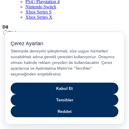
PS4 / Playstation 4
Nintendo Switch
Xbox Series S
Xbox Series X
Dil
Türkçe
English
عربى
русский