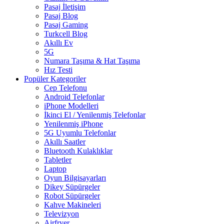
Pasaj İletişim
Pasaj Blog
Pasaj Gaming
Turkcell Blog
Akıllı Ev
5G
Numara Taşıma & Hat Taşıma
Hız Testi
Popüler Kategoriler
Cep Telefonu
Android Telefonlar
iPhone Modelleri
İkinci El / Yenilenmiş Telefonlar
Yenilenmiş iPhone
5G Uyumlu Telefonlar
Akıllı Saatler
Bluetooth Kulaklıklar
Tabletler
Laptop
Oyun Bilgisayarları
Dikey Süpürgeler
Robot Süpürgeler
Kahve Makineleri
Televizyon
Airfryer