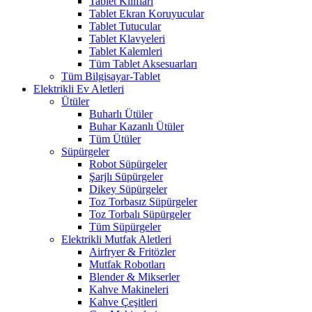
Tablet Kılıfları
Tablet Ekran Koruyucular
Tablet Tutucular
Tablet Klavyeleri
Tablet Kalemleri
Tüm Tablet Aksesuarları
Tüm Bilgisayar-Tablet
Elektrikli Ev Aletleri
Ütüler
Buharlı Ütüler
Buhar Kazanlı Ütüler
Tüm Ütüler
Süpürgeler
Robot Süpürgeler
Şarjlı Süpürgeler
Dikey Süpürgeler
Toz Torbasız Süpürgeler
Toz Torbalı Süpürgeler
Tüm Süpürgeler
Elektrikli Mutfak Aletleri
Airfryer & Fritözler
Mutfak Robotları
Blender & Mikserler
Kahve Makineleri
Kahve Çeşitleri