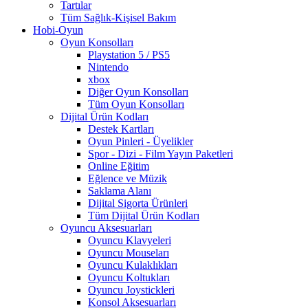
Tartılar
Tüm Sağlık-Kişisel Bakım
Hobi-Oyun
Oyun Konsolları
Playstation 5 / PS5
Nintendo
xbox
Diğer Oyun Konsolları
Tüm Oyun Konsolları
Dijital Ürün Kodları
Destek Kartları
Oyun Pinleri - Üyelikler
Spor - Dizi - Film Yayın Paketleri
Online Eğitim
Eğlence ve Müzik
Saklama Alanı
Dijital Sigorta Ürünleri
Tüm Dijital Ürün Kodları
Oyuncu Aksesuarları
Oyuncu Klavyeleri
Oyuncu Mouseları
Oyuncu Kulaklıkları
Oyuncu Koltukları
Oyuncu Joystickleri
Konsol Aksesuarları