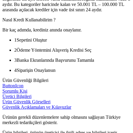
aydır. Bu kategoriler haricinde kalan ve 50.001 TL – 100.000 TL
arasında açılacak krediler için vade üst sınırı 24 aydır.
Nasıl Kredi Kullanabilirim ?
Bir kaç adımda, krediniz anında onaylanır.
1
Sepetini Oluştur
2
Ödeme Yöntemini Alışveriş Kredisi Seç
3
Banka Ekranlarında Başvurunu Tamamla
4
Siparişin Onaylansın
Ürün Güvenliği Bilgileri
ButtonIcon
Sorumlu Kişi
Üretici Bilgileri
Ürün Güvenlik Görselleri
Güvenlik Açıklamaları ve Kılavuzlar
Ürünün gerekli düzenlemelere sahip olmasını sağlayan Türkiye
merkezli tedarikçileri gösterir.
Ürün bilgileri, ürünün üreticisi ile ilgili adres ve bilgileri içerir.