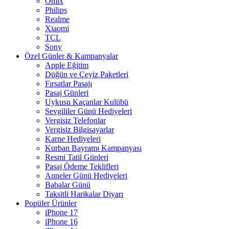
Omix
Philips
Realme
Xiaomi
TCL
Sony
Özel Günler & Kampanyalar
Apple Eğitim
Düğün ve Çeyiz Paketleri
Fırsatlar Pasajı
Pasaj Günleri
Uykusu Kaçanlar Kulübü
Sevgililer Günü Hediyeleri
Vergisiz Telefonlar
Vergisiz Bilgisayarlar
Karne Hediyeleri
Kurban Bayramı Kampanyası
Resmi Tatil Günleri
Pasaj Ödeme Teklifleri
Anneler Günü Hediyeleri
Babalar Günü
Taksitli Harikalar Diyarı
Popüler Ürünler
iPhone 17
iPhone 16