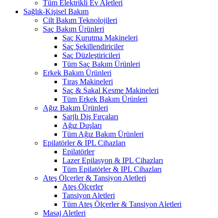
Tüm Elektrikli Ev Aletleri
Sağlık-Kişisel Bakım
Cilt Bakım Teknolojileri
Saç Bakım Ürünleri
Saç Kurutma Makineleri
Saç Şekillendiriciler
Saç Düzleştiricileri
Tüm Saç Bakım Ürünleri
Erkek Bakım Ürünleri
Tıraş Makineleri
Saç & Sakal Kesme Makineleri
Tüm Erkek Bakım Ürünleri
Ağız Bakım Ürünleri
Şarjlı Diş Fırçaları
Ağız Duşları
Tüm Ağız Bakım Ürünleri
Epilatörler & IPL Cihazları
Epilatörler
Lazer Epilasyon & IPL Cihazları
Tüm Epilatörler & IPL Cihazları
Ateş Ölçerler & Tansiyon Aletleri
Ateş Ölçerler
Tansiyon Aletleri
Tüm Ateş Ölçerler & Tansiyon Aletleri
Masaj Aletleri