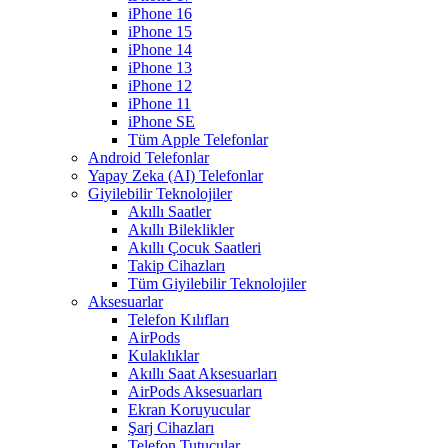
iPhone 16
iPhone 15
iPhone 14
iPhone 13
iPhone 12
iPhone 11
iPhone SE
Tüm Apple Telefonlar
Android Telefonlar
Yapay Zeka (AI) Telefonlar
Giyilebilir Teknolojiler
Akıllı Saatler
Akıllı Bileklikler
Akıllı Çocuk Saatleri
Takip Cihazları
Tüm Giyilebilir Teknolojiler
Aksesuarlar
Telefon Kılıfları
AirPods
Kulaklıklar
Akıllı Saat Aksesuarları
AirPods Aksesuarları
Ekran Koruyucular
Şarj Cihazları
Telefon Tutucular