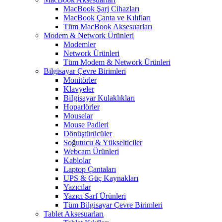
MacBook Şarj Cihazları
MacBook Çanta ve Kılıfları
Tüm MacBook Aksesuarları
Modem & Network Ürünleri
Modemler
Network Ürünleri
Tüm Modem & Network Ürünleri
Bilgisayar Çevre Birimleri
Monitörler
Klavyeler
BiIgisayar Kulaklıkları
Hoparlörler
Mouselar
Mouse Padleri
Dönüştürücüler
Soğutucu & Yükselticiler
Webcam Ürünleri
Kablolar
Laptop Çantaları
UPS & Güç Kaynakları
Yazıcılar
Yazıcı Sarf Ürünleri
Tüm Bilgisayar Çevre Birimleri
Tablet Aksesuarları