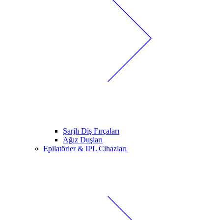
Şarjlı Diş Fırçaları
Ağız Duşları
Epilatörler & IPL Cihazları