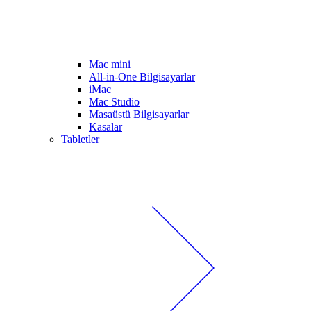
Mac mini
All-in-One Bilgisayarlar
iMac
Mac Studio
Masaüstü Bilgisayarlar
Kasalar
Tabletler