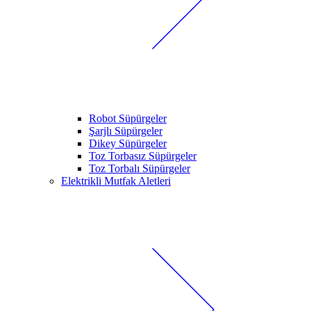
Robot Süpürgeler
Şarjlı Süpürgeler
Dikey Süpürgeler
Toz Torbasız Süpürgeler
Toz Torbalı Süpürgeler
Elektrikli Mutfak Aletleri