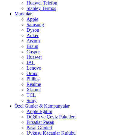
Huawei Telefon
Stanley Termos
Markalar
Apple
Samsung
Dyson
Anker
Arzum
Braun
Casper
Huawei
JBL
Lenovo
Omix
Philips
Realme
Xiaomi
TCL
Sony
Özel Günler & Kampanyalar
Apple Eğitim
Düğün ve Çeyiz Paketleri
Fırsatlar Pasajı
Pasaj Günleri
Uykusu Kaçanlar Kulübü