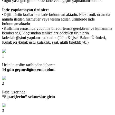
•İlgili yasa gereği faturasız iade ve değişim yapılamamaktadır.
İade yapılamayan ürünler:
•Dijital ürün kodlarında iade bulunmamaktadır. Elektronik ortamda
anında iletilen hizmetler veya teslim edilen ürünlerde iade
bulunmamaktadır.
•Kullanım esnasında vücut ile birebir temas gerektiren ve kullanımla
beraber sağlık açısından tehlike arz edebilen ürünlerin
iadesi/değişimi yapılamamaktadır. (Tüm Kişisel Bakım Ürünleri,
Kulak içi /kulak üstü kulaklık, saat, akıllı bileklik vb.)
1
Ürünün teslim tarihinden itibaren
14 gün geçmediğine emin olun.
2
Pasaj üzerinde
“Siparişlerim” sekmesine girin
3