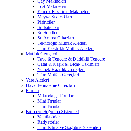
Çay Makineleri
Tost Makineleri
Ekmek Kızartma Makineleri
Meyve Sıkacakları
Pişiriciler
Su Isıtıcıları
Su Sebilleri
Su Arıtma Cihazları
Teknolojik Mutfak Aletleri
Tüm Elektrikli Mutfak Aletleri
Mutfak Gereçleri
Tava & Tencere & Düdüklü Tencere
Çatal & Kaşık & Bıçak Takımları
Yemek Hazırlık Gereçleri
Tüm Mutfak Gereçleri
Yapı Aletleri
Hava Temizleme Cihazları
Fırınlar
Mikrodalga Fırınlar
Mini Fırınlar
Tüm Fırınlar
Isıtma ve Soğutma Sistemleri
Vantilatörler
Radyatörler
Tüm Isıtma ve Soğutma Sistemleri