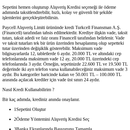
Sepetini hemen oluşturup Alışveriş Kredisi seçeneği ile ödeme
adımında taksitlendirebilir, hızlı, kolay ve güvenli bir şekilde
işlemlerini gerçekleştirebilirsin.
Paycell Alışveriş Limiti ürününde kredi Turkcell Finansman A.Ş.
(Financell) tarafından tahsis edilmektedir. Krediye ilişkin vade, taksit
tutarı, taksit adedi ve faiz oranı Financell tarafından belirlenir. Vade
ve taksit tutarları tek bir ürün üzerinden hesaplanmış olup sepetteki
tutar üzerinden değişiklik gösterebilir. Maksimum vade
bilgisayarlarda 12, tabletlerde 6 aydır. 20.000 TL ve altındaki cep
telefonlarında maksimum vade 12 ay, 20.000 TL üzerindeki cep
telefonlarında 3 aydır. Örneğin, sepetinizde 22.600 TL ve 19.500 TL
değerinde iki ayrı telefon varsa kullanabileceğiniz maksimum vade 3
aydır. Bu kategoriler haricinde kalan ve 50.001 TL – 100.000 TL
arasında açılacak krediler için vade üst sınırı 24 aydır.
Nasıl Kredi Kullanabilirim ?
Bir kaç adımda, krediniz anında onaylanır.
1
Sepetini Oluştur
2
Ödeme Yöntemini Alışveriş Kredisi Seç
3
Banka Ekranlarında Başvurunu Tamamla