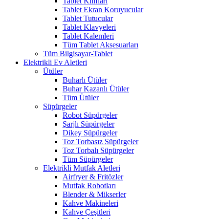
Tablet Kılıfları
Tablet Ekran Koruyucular
Tablet Tutucular
Tablet Klavyeleri
Tablet Kalemleri
Tüm Tablet Aksesuarları
Tüm Bilgisayar-Tablet
Elektrikli Ev Aletleri
Ütüler
Buharlı Ütüler
Buhar Kazanlı Ütüler
Tüm Ütüler
Süpürgeler
Robot Süpürgeler
Şarjlı Süpürgeler
Dikey Süpürgeler
Toz Torbasız Süpürgeler
Toz Torbalı Süpürgeler
Tüm Süpürgeler
Elektrikli Mutfak Aletleri
Airfryer & Fritözler
Mutfak Robotları
Blender & Mikserler
Kahve Makineleri
Kahve Çeşitleri