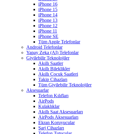
iPhone 16
iPhone 15
iPhone 14
iPhone 13
iPhone 12
iPhone 11
iPhone SE
Tüm Apple Telefonlar
Android Telefonlar
Yapay Zeka (AI) Telefonlar
Giyilebilir Teknolojiler
Akıllı Saatler
Akıllı Bileklikler
Akıllı Çocuk Saatleri
Takip Cihazları
Tüm Giyilebilir Teknolojiler
Aksesuarlar
Telefon Kılıfları
AirPods
Kulaklıklar
Akıllı Saat Aksesuarları
AirPods Aksesuarları
Ekran Koruyucular
Şarj Cihazları
Telefon Tutucular