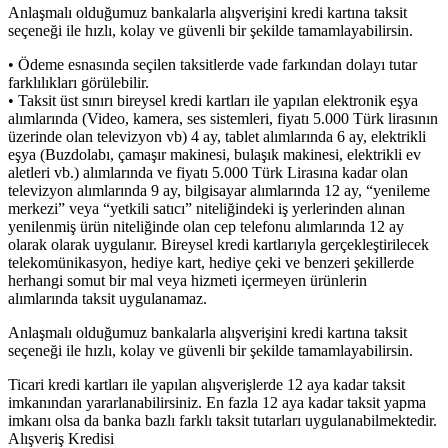
Anlaşmalı olduğumuz bankalarla alışverişini kredi kartına taksit
seçeneği ile hızlı, kolay ve güvenli bir şekilde tamamlayabilirsin.
• Ödeme esnasında seçilen taksitlerde vade farkından dolayı tutar
farklılıkları görülebilir.
• Taksit üst sınırı bireysel kredi kartları ile yapılan elektronik eşya
alımlarında (Video, kamera, ses sistemleri, fiyatı 5.000 Türk lirasının
üzerinde olan televizyon vb) 4 ay, tablet alımlarında 6 ay, elektrikli
eşya (Buzdolabı, çamaşır makinesi, bulaşık makinesi, elektrikli ev
aletleri vb.) alımlarında ve fiyatı 5.000 Türk Lirasına kadar olan
televizyon alımlarında 9 ay, bilgisayar alımlarında 12 ay, “yenileme
merkezi” veya “yetkili satıcı” niteliğindeki iş yerlerinden alınan
yenilenmiş ürün niteliğinde olan cep telefonu alımlarında 12 ay
olarak olarak uygulanır. Bireysel kredi kartlarıyla gerçekleştirilecek
telekomünikasyon, hediye kart, hediye çeki ve benzeri şekillerde
herhangi somut bir mal veya hizmeti içermeyen ürünlerin
alımlarında taksit uygulanamaz.
Anlaşmalı olduğumuz bankalarla alışverişini kredi kartına taksit
seçeneği ile hızlı, kolay ve güvenli bir şekilde tamamlayabilirsin.
Ticari kredi kartları ile yapılan alışverişlerde 12 aya kadar taksit
imkanından yararlanabilirsiniz. En fazla 12 aya kadar taksit yapma
imkanı olsa da banka bazlı farklı taksit tutarları uygulanabilmektedir.
Alışveriş Kredisi