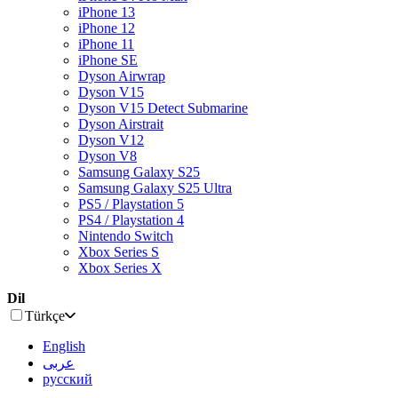
iPhone 13
iPhone 12
iPhone 11
iPhone SE
Dyson Airwrap
Dyson V15
Dyson V15 Detect Submarine
Dyson Airstrait
Dyson V12
Dyson V8
Samsung Galaxy S25
Samsung Galaxy S25 Ultra
PS5 / Playstation 5
PS4 / Playstation 4
Nintendo Switch
Xbox Series S
Xbox Series X
Dil
Türkçe
English
عربى
русский