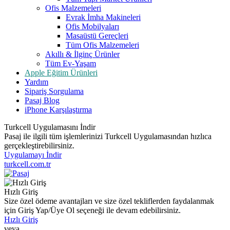
Ofis Malzemeleri
Evrak İmha Makineleri
Ofis Mobilyaları
Masaüstü Gereçleri
Tüm Ofis Malzemeleri
Akıllı & İlginç Ürünler
Tüm Ev-Yaşam
Apple Eğitim Ürünleri
Yardım
Sipariş Sorgulama
Pasaj Blog
iPhone Karşılaştırma
Turkcell Uygulamasını İndir
Pasaj ile ilgili tüm işlemlerinizi Turkcell Uygulamasından hızlıca
gerçekleştirebilirsiniz.
Uygulamayı İndir
turkcell.com.tr
Hızlı Giriş
Size özel ödeme avantajları ve size özel tekliflerden faydalanmak
için Giriş Yap/Üye Ol seçeneği ile devam edebilirsiniz.
Hızlı Giriş
veya