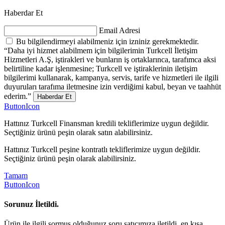
Haberdar Et
Email Adresi
Bu bilgilendirmeyi alabilmeniz için izniniz gerekmektedir.
“Daha iyi hizmet alabilmem için bilgilerimin Turkcell İletişim
Hizmetleri A.Ş, iştirakleri ve bunların iş ortaklarınca, tarafımca aksi
belirtiline kadar işlenmesine; Turkcell ve iştiraklerinin iletişim
bilgilerimi kullanarak, kampanya, servis, tarife ve hizmetleri ile ilgili
duyuruları tarafıma iletmesine izin verdiğimi kabul, beyan ve taahhüt
ederim.”
Haberdar Et
ButtonIcon
Hattınız Turkcell Finansman kredili tekliflerimize uygun değildir.
Seçtiğiniz ürünü peşin olarak satın alabilirsiniz.
Hattınız Turkcell peşine kontratlı tekliflerimize uygun değildir.
Seçtiğiniz ürünü peşin olarak alabilirsiniz.
Tamam
ButtonIcon
Sorunuz İletildi.
Ürün ile ilgili sormuş olduğunuz soru satıcımıza iletildi, en kısa