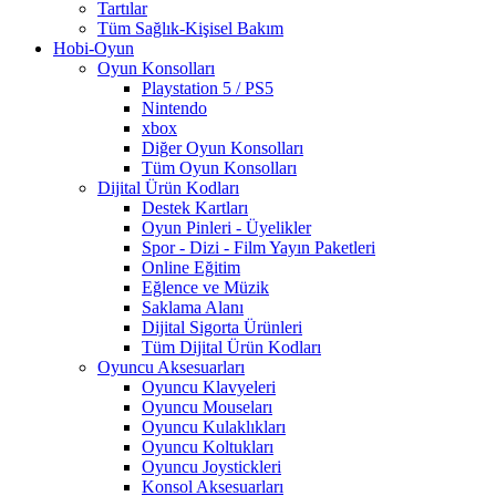
Tartılar
Tüm Sağlık-Kişisel Bakım
Hobi-Oyun
Oyun Konsolları
Playstation 5 / PS5
Nintendo
xbox
Diğer Oyun Konsolları
Tüm Oyun Konsolları
Dijital Ürün Kodları
Destek Kartları
Oyun Pinleri - Üyelikler
Spor - Dizi - Film Yayın Paketleri
Online Eğitim
Eğlence ve Müzik
Saklama Alanı
Dijital Sigorta Ürünleri
Tüm Dijital Ürün Kodları
Oyuncu Aksesuarları
Oyuncu Klavyeleri
Oyuncu Mouseları
Oyuncu Kulaklıkları
Oyuncu Koltukları
Oyuncu Joystickleri
Konsol Aksesuarları