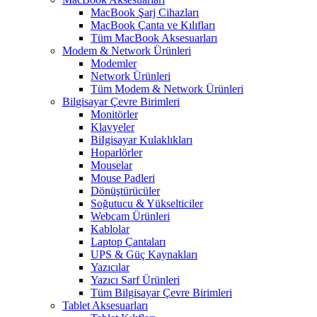
MacBook Şarj Cihazları
MacBook Çanta ve Kılıfları
Tüm MacBook Aksesuarları
Modem & Network Ürünleri
Modemler
Network Ürünleri
Tüm Modem & Network Ürünleri
Bilgisayar Çevre Birimleri
Monitörler
Klavyeler
BiIgisayar Kulaklıkları
Hoparlörler
Mouselar
Mouse Padleri
Dönüştürücüler
Soğutucu & Yükselticiler
Webcam Ürünleri
Kablolar
Laptop Çantaları
UPS & Güç Kaynakları
Yazıcılar
Yazıcı Sarf Ürünleri
Tüm Bilgisayar Çevre Birimleri
Tablet Aksesuarları