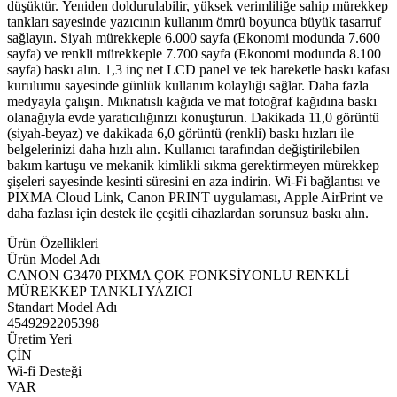
düşüktür. Yeniden doldurulabilir, yüksek verimliliğe sahip mürekkep
tankları sayesinde yazıcının kullanım ömrü boyunca büyük tasarruf
sağlayın. Siyah mürekkeple 6.000 sayfa (Ekonomi modunda 7.600
sayfa) ve renkli mürekkeple 7.700 sayfa (Ekonomi modunda 8.100
sayfa) baskı alın. 1,3 inç net LCD panel ve tek hareketle baskı kafası
kurulumu sayesinde günlük kullanım kolaylığı sağlar. Daha fazla
medyayla çalışın. Mıknatıslı kağıda ve mat fotoğraf kağıdına baskı
olanağıyla evde yaratıcılığınızı konuşturun. Dakikada 11,0 görüntü
(siyah-beyaz) ve dakikada 6,0 görüntü (renkli) baskı hızları ile
belgelerinizi daha hızlı alın. Kullanıcı tarafından değiştirilebilen
bakım kartuşu ve mekanik kimlikli sıkma gerektirmeyen mürekkep
şişeleri sayesinde kesinti süresini en aza indirin. Wi-Fi bağlantısı ve
PIXMA Cloud Link, Canon PRINT uygulaması, Apple AirPrint ve
daha fazlası için destek ile çeşitli cihazlardan sorunsuz baskı alın.
Ürün Özellikleri
Ürün Model Adı
CANON G3470 PIXMA ÇOK FONKSİYONLU RENKLİ
MÜREKKEP TANKLI YAZICI
Standart Model Adı
4549292205398
Üretim Yeri
ÇİN
Wi-fi Desteği
VAR