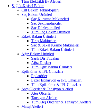
Tüm Elektrikli Ev Aletleri
Sağlık-Kişisel Bakım
Cilt Bakım Teknolojileri
Saç Bakım Ürünleri
Saç Kurutma Makineleri
Saç Şekillendiriciler
Saç Düzleştiricileri
Tüm Saç Bakım Ürünleri
Erkek Bakım Ürünleri
Tıraş Makineleri
Saç & Sakal Kesme Makineleri
Tüm Erkek Bakım Ürünleri
Ağız Bakım Ürünleri
Şarjlı Diş Fırçaları
Ağız Duşları
Tüm Ağız Bakım Ürünleri
Epilatörler & IPL Cihazları
Epilatörler
Lazer Epilasyon & IPL Cihazları
Tüm Epilatörler & IPL Cihazları
Ateş Ölçerler & Tansiyon Aletleri
Ateş Ölçerler
Tansiyon Aletleri
Tüm Ateş Ölçerler & Tansiyon Aletleri
Masaj Aletleri