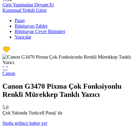
Giriş Yapmadan Devam Et
Kurumsal Yetkili Girişi
Pasaj
Bilgisayar-Tablet
Bilgisayar Çevre Birimleri
Yazıcılar
"
"
Canon
Canon G3470 Pixma Çok Fonksiyonlu
Renkli Mürekkep Tanklı Yazıcı
5,0
Çok Yakında Turkcell Pasaj' da
Stoğa gelince haber ver