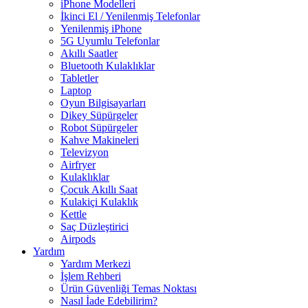
iPhone Modelleri
İkinci El / Yenilenmiş Telefonlar
Yenilenmiş iPhone
5G Uyumlu Telefonlar
Akıllı Saatler
Bluetooth Kulaklıklar
Tabletler
Laptop
Oyun Bilgisayarları
Dikey Süpürgeler
Robot Süpürgeler
Kahve Makineleri
Televizyon
Airfryer
Kulaklıklar
Çocuk Akıllı Saat
Kulakiçi Kulaklık
Kettle
Saç Düzleştirici
Airpods
Yardım
Yardım Merkezi
İşlem Rehberi
Ürün Güvenliği Temas Noktası
Nasıl İade Edebilirim?