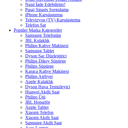
Nasıl İade Edebilirim?
Pasaj Sipariş Sorgulama
iPhone Karşılaştırma
Televizyon (TV) Karşılaştırma
Telefon Sat
Popüler Marka Kategoriler
Samsung Telefonlar
JBL Kulaklık
Philips Kahve Makinesi
Samsung Tablet
Dyson Saç Düzleştirici
Philips Dikey Süpürge
Philips Süpürge
Karaca Kahve Makinesi
Philips Airfryer
Apple Kulaklık
Dyson Hava Temizleyici
Huawei Akıllı Saat
Philips Ütü
JBL Hoparlör
Apple Tablet
Xiaomi Telefon
Xiaomi Akıllı Saat
Samsung Akıllı Saat
Asus Laptop