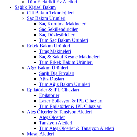
Tüm Elektrikli Ev Aletleri
Sağlık-Kişisel Bakım
Cilt Bakım Teknolojileri
Saç Bakım Ürünleri
Saç Kurutma Makineleri
Saç Şekillendiriciler
Saç Düzleştiricileri
Tüm Saç Bakım Ürünleri
Erkek Bakım Ürünleri
Tıraş Makineleri
Saç & Sakal Kesme Makineleri
Tüm Erkek Bakım Ürünleri
Ağız Bakım Ürünleri
Şarjlı Diş Fırçaları
Ağız Duşları
Tüm Ağız Bakım Ürünleri
Epilatörler & IPL Cihazları
Epilatörler
Lazer Epilasyon & IPL Cihazları
Tüm Epilatörler & IPL Cihazları
Ateş Ölçerler & Tansiyon Aletleri
Ateş Ölçerler
Tansiyon Aletleri
Tüm Ateş Ölçerler & Tansiyon Aletleri
Masaj Aletleri