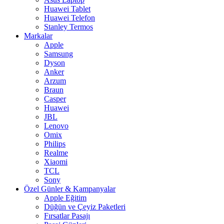
Huawei Tablet
Huawei Telefon
Stanley Termos
Markalar
Apple
Samsung
Dyson
Anker
Arzum
Braun
Casper
Huawei
JBL
Lenovo
Omix
Philips
Realme
Xiaomi
TCL
Sony
Özel Günler & Kampanyalar
Apple Eğitim
Düğün ve Çeyiz Paketleri
Fırsatlar Pasajı