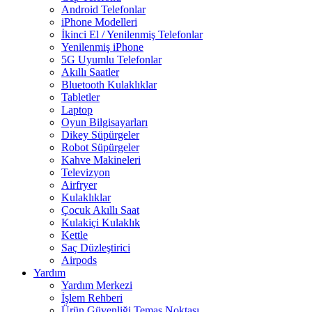
Android Telefonlar
iPhone Modelleri
İkinci El / Yenilenmiş Telefonlar
Yenilenmiş iPhone
5G Uyumlu Telefonlar
Akıllı Saatler
Bluetooth Kulaklıklar
Tabletler
Laptop
Oyun Bilgisayarları
Dikey Süpürgeler
Robot Süpürgeler
Kahve Makineleri
Televizyon
Airfryer
Kulaklıklar
Çocuk Akıllı Saat
Kulakiçi Kulaklık
Kettle
Saç Düzleştirici
Airpods
Yardım
Yardım Merkezi
İşlem Rehberi
Ürün Güvenliği Temas Noktası