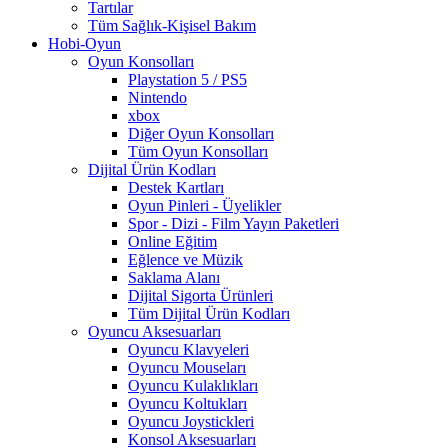
Tartılar
Tüm Sağlık-Kişisel Bakım
Hobi-Oyun
Oyun Konsolları
Playstation 5 / PS5
Nintendo
xbox
Diğer Oyun Konsolları
Tüm Oyun Konsolları
Dijital Ürün Kodları
Destek Kartları
Oyun Pinleri - Üyelikler
Spor - Dizi - Film Yayın Paketleri
Online Eğitim
Eğlence ve Müzik
Saklama Alanı
Dijital Sigorta Ürünleri
Tüm Dijital Ürün Kodları
Oyuncu Aksesuarları
Oyuncu Klavyeleri
Oyuncu Mouseları
Oyuncu Kulaklıkları
Oyuncu Koltukları
Oyuncu Joystickleri
Konsol Aksesuarları