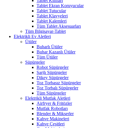
Tablet Kılıfları
Tablet Ekran Koruyucular
Tablet Tutucular
Tablet Klavyeleri
Tablet Kalemleri
Tüm Tablet Aksesuarları
Tüm Bilgisayar-Tablet
Elektrikli Ev Aletleri
Ütüler
Buharlı Ütüler
Buhar Kazanlı Ütüler
Tüm Ütüler
Süpürgeler
Robot Süpürgeler
Şarjlı Süpürgeler
Dikey Süpürgeler
Toz Torbasız Süpürgeler
Toz Torbalı Süpürgeler
Tüm Süpürgeler
Elektrikli Mutfak Aletleri
Airfryer & Fritözler
Mutfak Robotları
Blender & Mikserler
Kahve Makineleri
Kahve Çeşitleri