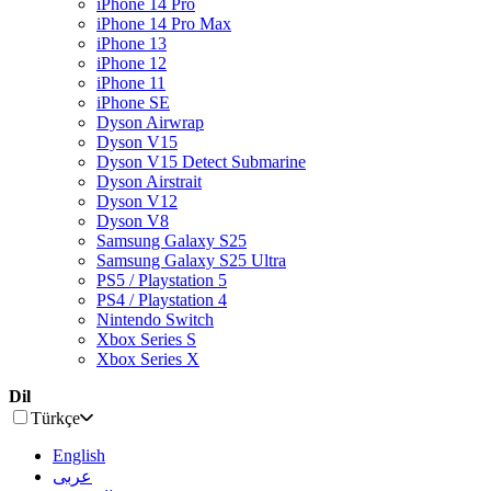
iPhone 14 Pro
iPhone 14 Pro Max
iPhone 13
iPhone 12
iPhone 11
iPhone SE
Dyson Airwrap
Dyson V15
Dyson V15 Detect Submarine
Dyson Airstrait
Dyson V12
Dyson V8
Samsung Galaxy S25
Samsung Galaxy S25 Ultra
PS5 / Playstation 5
PS4 / Playstation 4
Nintendo Switch
Xbox Series S
Xbox Series X
Dil
Türkçe
English
عربى