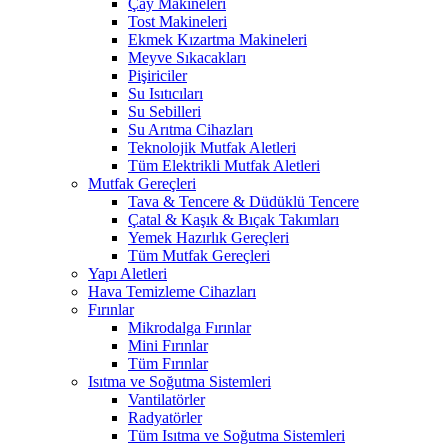
Çay Makineleri
Tost Makineleri
Ekmek Kızartma Makineleri
Meyve Sıkacakları
Pişiriciler
Su Isıtıcıları
Su Sebilleri
Su Arıtma Cihazları
Teknolojik Mutfak Aletleri
Tüm Elektrikli Mutfak Aletleri
Mutfak Gereçleri
Tava & Tencere & Düdüklü Tencere
Çatal & Kaşık & Bıçak Takımları
Yemek Hazırlık Gereçleri
Tüm Mutfak Gereçleri
Yapı Aletleri
Hava Temizleme Cihazları
Fırınlar
Mikrodalga Fırınlar
Mini Fırınlar
Tüm Fırınlar
Isıtma ve Soğutma Sistemleri
Vantilatörler
Radyatörler
Tüm Isıtma ve Soğutma Sistemleri