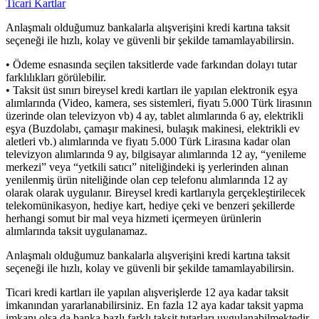
Ticari Kartlar
Anlaşmalı olduğumuz bankalarla alışverişini kredi kartına taksit
seçeneği ile hızlı, kolay ve güvenli bir şekilde tamamlayabilirsin.
• Ödeme esnasında seçilen taksitlerde vade farkından dolayı tutar
farklılıkları görülebilir.
• Taksit üst sınırı bireysel kredi kartları ile yapılan elektronik eşya
alımlarında (Video, kamera, ses sistemleri, fiyatı 5.000 Türk lirasının
üzerinde olan televizyon vb) 4 ay, tablet alımlarında 6 ay, elektrikli
eşya (Buzdolabı, çamaşır makinesi, bulaşık makinesi, elektrikli ev
aletleri vb.) alımlarında ve fiyatı 5.000 Türk Lirasına kadar olan
televizyon alımlarında 9 ay, bilgisayar alımlarında 12 ay, “yenileme
merkezi” veya “yetkili satıcı” niteliğindeki iş yerlerinden alınan
yenilenmiş ürün niteliğinde olan cep telefonu alımlarında 12 ay
olarak olarak uygulanır. Bireysel kredi kartlarıyla gerçekleştirilecek
telekomünikasyon, hediye kart, hediye çeki ve benzeri şekillerde
herhangi somut bir mal veya hizmeti içermeyen ürünlerin
alımlarında taksit uygulanamaz.
Anlaşmalı olduğumuz bankalarla alışverişini kredi kartına taksit
seçeneği ile hızlı, kolay ve güvenli bir şekilde tamamlayabilirsin.
Ticari kredi kartları ile yapılan alışverişlerde 12 aya kadar taksit
imkanından yararlanabilirsiniz. En fazla 12 aya kadar taksit yapma
imkanı olsa da banka bazlı farklı taksit tutarları uygulanabilmektedir.