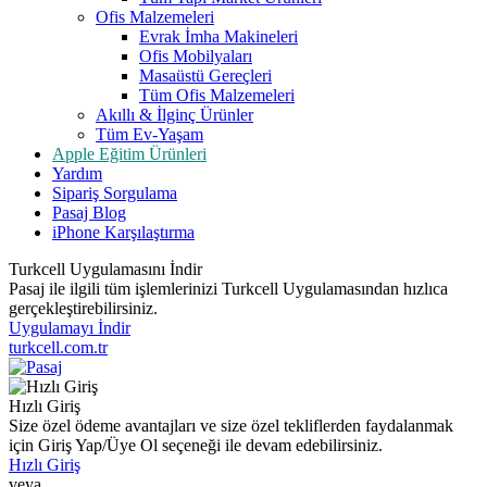
Ofis Malzemeleri
Evrak İmha Makineleri
Ofis Mobilyaları
Masaüstü Gereçleri
Tüm Ofis Malzemeleri
Akıllı & İlginç Ürünler
Tüm Ev-Yaşam
Apple Eğitim Ürünleri
Yardım
Sipariş Sorgulama
Pasaj Blog
iPhone Karşılaştırma
Turkcell Uygulamasını İndir
Pasaj ile ilgili tüm işlemlerinizi Turkcell Uygulamasından hızlıca
gerçekleştirebilirsiniz.
Uygulamayı İndir
turkcell.com.tr
Hızlı Giriş
Size özel ödeme avantajları ve size özel tekliflerden faydalanmak
için Giriş Yap/Üye Ol seçeneği ile devam edebilirsiniz.
Hızlı Giriş
veya