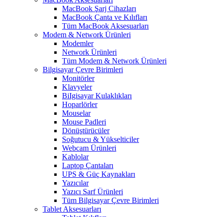
MacBook Şarj Cihazları
MacBook Çanta ve Kılıfları
Tüm MacBook Aksesuarları
Modem & Network Ürünleri
Modemler
Network Ürünleri
Tüm Modem & Network Ürünleri
Bilgisayar Çevre Birimleri
Monitörler
Klavyeler
BiIgisayar Kulaklıkları
Hoparlörler
Mouselar
Mouse Padleri
Dönüştürücüler
Soğutucu & Yükselticiler
Webcam Ürünleri
Kablolar
Laptop Çantaları
UPS & Güç Kaynakları
Yazıcılar
Yazıcı Sarf Ürünleri
Tüm Bilgisayar Çevre Birimleri
Tablet Aksesuarları