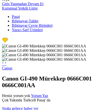
Giriş Yapmadan Devam Et
Kurumsal Yetkili Girişi
Pasaj
Bilgisayar-Tablet
Bilgisayar Çevre Birimleri
Yazıcı Sarf Ürünleri
"
"
Canon
Canon GI-490 Mürekkep 0666C001
0666C001AA
Henüz yorum yok
Yorum Yaz
Çok Yakında Turkcell Pasaj' da
Stoğa gelince haber ver