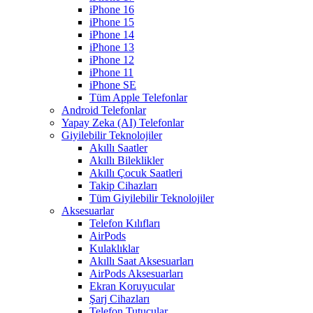
iPhone 16
iPhone 15
iPhone 14
iPhone 13
iPhone 12
iPhone 11
iPhone SE
Tüm Apple Telefonlar
Android Telefonlar
Yapay Zeka (AI) Telefonlar
Giyilebilir Teknolojiler
Akıllı Saatler
Akıllı Bileklikler
Akıllı Çocuk Saatleri
Takip Cihazları
Tüm Giyilebilir Teknolojiler
Aksesuarlar
Telefon Kılıfları
AirPods
Kulaklıklar
Akıllı Saat Aksesuarları
AirPods Aksesuarları
Ekran Koruyucular
Şarj Cihazları
Telefon Tutucular