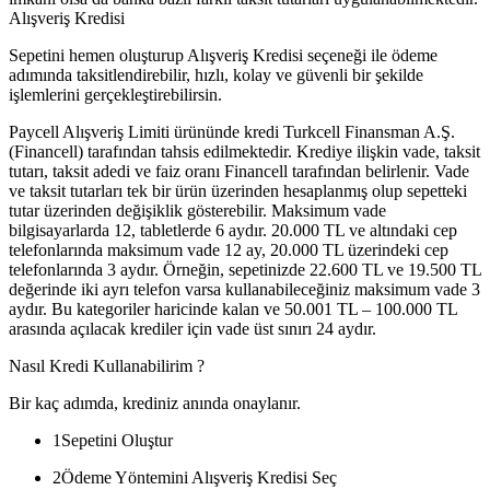
Alışveriş Kredisi
Sepetini hemen oluşturup Alışveriş Kredisi seçeneği ile ödeme
adımında taksitlendirebilir, hızlı, kolay ve güvenli bir şekilde
işlemlerini gerçekleştirebilirsin.
Paycell Alışveriş Limiti ürününde kredi Turkcell Finansman A.Ş.
(Financell) tarafından tahsis edilmektedir. Krediye ilişkin vade, taksit
tutarı, taksit adedi ve faiz oranı Financell tarafından belirlenir. Vade
ve taksit tutarları tek bir ürün üzerinden hesaplanmış olup sepetteki
tutar üzerinden değişiklik gösterebilir. Maksimum vade
bilgisayarlarda 12, tabletlerde 6 aydır. 20.000 TL ve altındaki cep
telefonlarında maksimum vade 12 ay, 20.000 TL üzerindeki cep
telefonlarında 3 aydır. Örneğin, sepetinizde 22.600 TL ve 19.500 TL
değerinde iki ayrı telefon varsa kullanabileceğiniz maksimum vade 3
aydır. Bu kategoriler haricinde kalan ve 50.001 TL – 100.000 TL
arasında açılacak krediler için vade üst sınırı 24 aydır.
Nasıl Kredi Kullanabilirim ?
Bir kaç adımda, krediniz anında onaylanır.
1
Sepetini Oluştur
2
Ödeme Yöntemini Alışveriş Kredisi Seç