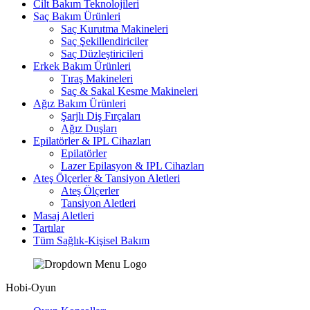
Cilt Bakım Teknolojileri
Saç Bakım Ürünleri
Saç Kurutma Makineleri
Saç Şekillendiriciler
Saç Düzleştiricileri
Erkek Bakım Ürünleri
Tıraş Makineleri
Saç & Sakal Kesme Makineleri
Ağız Bakım Ürünleri
Şarjlı Diş Fırçaları
Ağız Duşları
Epilatörler & IPL Cihazları
Epilatörler
Lazer Epilasyon & IPL Cihazları
Ateş Ölçerler & Tansiyon Aletleri
Ateş Ölçerler
Tansiyon Aletleri
Masaj Aletleri
Tartılar
Tüm Sağlık-Kişisel Bakım
Hobi-Oyun