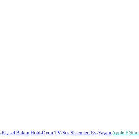
k-Kişisel Bakım
Hobi-Oyun
TV-Ses Sistemleri
Ev-Yaşam
Apple Eğitim