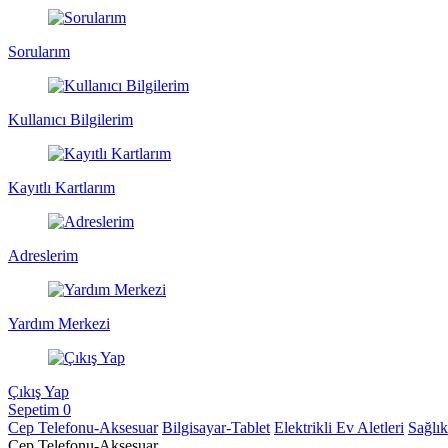
Sorularım
Kullanıcı Bilgilerim
Kayıtlı Kartlarım
Adreslerim
Yardım Merkezi
Çıkış Yap
Sepetim
0
Cep Telefonu-Aksesuar
Bilgisayar-Tablet
Elektrikli Ev Aletleri
Sağlı
Cep Telefonu-Aksesuar