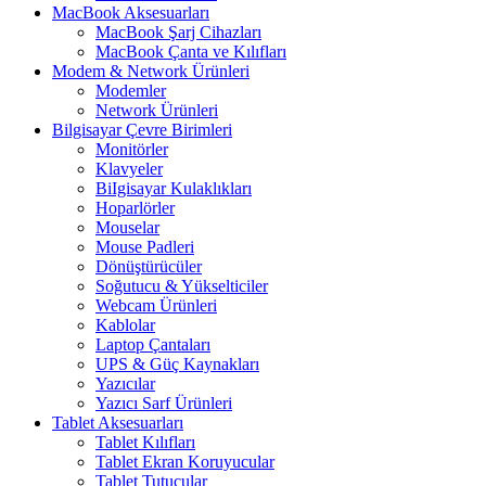
MacBook Aksesuarları
MacBook Şarj Cihazları
MacBook Çanta ve Kılıfları
Modem & Network Ürünleri
Modemler
Network Ürünleri
Bilgisayar Çevre Birimleri
Monitörler
Klavyeler
BiIgisayar Kulaklıkları
Hoparlörler
Mouselar
Mouse Padleri
Dönüştürücüler
Soğutucu & Yükselticiler
Webcam Ürünleri
Kablolar
Laptop Çantaları
UPS & Güç Kaynakları
Yazıcılar
Yazıcı Sarf Ürünleri
Tablet Aksesuarları
Tablet Kılıfları
Tablet Ekran Koruyucular
Tablet Tutucular