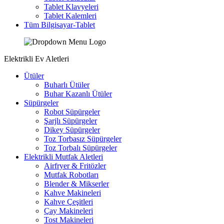
Tablet Klavyeleri
Tablet Kalemleri
Tüm Bilgisayar-Tablet
Elektrikli Ev Aletleri
Ütüler
Buharlı Ütüler
Buhar Kazanlı Ütüler
Süpürgeler
Robot Süpürgeler
Şarjlı Süpürgeler
Dikey Süpürgeler
Toz Torbasız Süpürgeler
Toz Torbalı Süpürgeler
Elektrikli Mutfak Aletleri
Airfryer & Fritözler
Mutfak Robotları
Blender & Mikserler
Kahve Makineleri
Kahve Çeşitleri
Çay Makineleri
Tost Makineleri