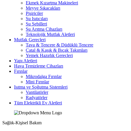
Ekmek Kızartma Makineleri
Meyve Sıkacakları
Pişiriciler
Su Isıtıcıları
Su Sebilleri
Su Arıtma Cihazları
Teknolojik Mutfak Aletleri
Mutfak Gereçleri
Tava & Tencere & Düdüklü Tencere
Çatal & Kaşık & Bıçak Takımları
Yemek Hazırlık Gereçleri
Yapı Aletleri
Hava Temizleme Cihazları
Fırınlar
Mikrodalga Fırınlar
Mini Fırınlar
Isıtma ve Soğutma Sistemleri
Vantilatörler
Radyatörler
Tüm Elektrikli Ev Aletleri
Sağlık-Kişisel Bakım