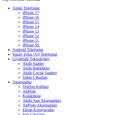
Apple Telefonlar
iPhone 17
iPhone 16
iPhone 15
iPhone 14
iPhone 13
iPhone 12
iPhone 11
iPhone SE
Android Telefonlar
Yapay Zeka (AI) Telefonlar
Giyilebilir Teknolojiler
Akıllı Saatler
Akıllı Bileklikler
Akıllı Çocuk Saatleri
Takip Cihazları
Aksesuarlar
Telefon Kılıfları
AirPods
Kulaklıklar
Akıllı Saat Aksesuarları
AirPods Aksesuarları
Ekran Koruyucular
Şarj Cihazları