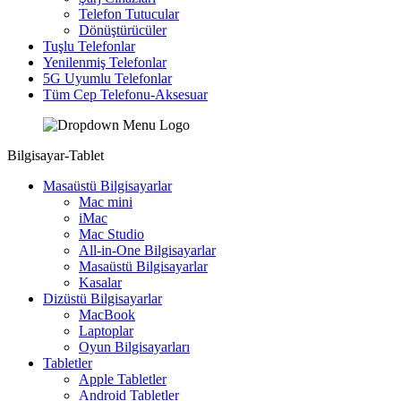
Telefon Tutucular
Dönüştürücüler
Tuşlu Telefonlar
Yenilenmiş Telefonlar
5G Uyumlu Telefonlar
Tüm Cep Telefonu-Aksesuar
Bilgisayar-Tablet
Masaüstü Bilgisayarlar
Mac mini
iMac
Mac Studio
All-in-One Bilgisayarlar
Masaüstü Bilgisayarlar
Kasalar
Dizüstü Bilgisayarlar
MacBook
Laptoplar
Oyun Bilgisayarları
Tabletler
Apple Tabletler
Android Tabletler