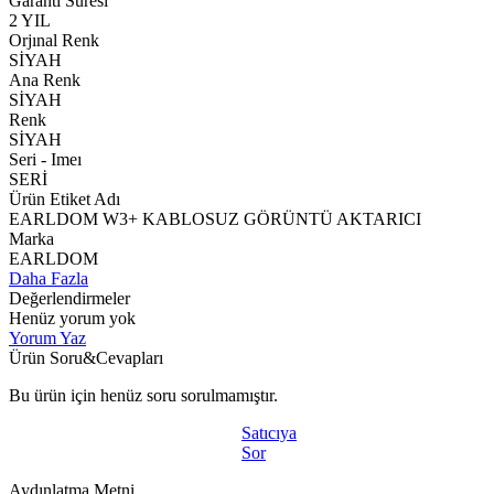
Garanti Süresi
2 YIL
Orjınal Renk
SİYAH
Ana Renk
SİYAH
Renk
SİYAH
Seri - Imeı
SERİ
Ürün Etiket Adı
EARLDOM W3+ KABLOSUZ GÖRÜNTÜ AKTARICI
Marka
EARLDOM
Daha Fazla
Değerlendirmeler
Henüz yorum yok
Yorum Yaz
Ürün Soru&Cevapları
Bu ürün için henüz soru sorulmamıştır.
Satıcıya
Sor
Aydınlatma Metni