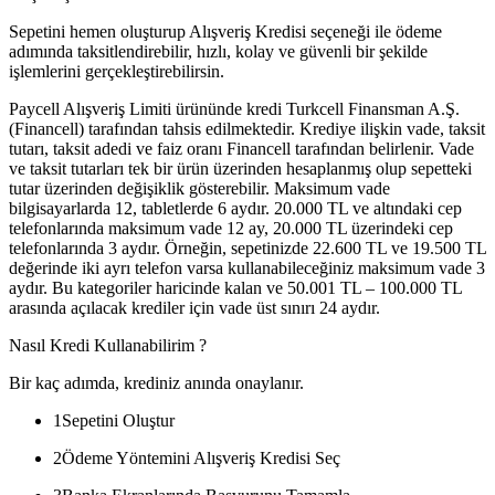
Sepetini hemen oluşturup Alışveriş Kredisi seçeneği ile ödeme
adımında taksitlendirebilir, hızlı, kolay ve güvenli bir şekilde
işlemlerini gerçekleştirebilirsin.
Paycell Alışveriş Limiti ürününde kredi Turkcell Finansman A.Ş.
(Financell) tarafından tahsis edilmektedir. Krediye ilişkin vade, taksit
tutarı, taksit adedi ve faiz oranı Financell tarafından belirlenir. Vade
ve taksit tutarları tek bir ürün üzerinden hesaplanmış olup sepetteki
tutar üzerinden değişiklik gösterebilir. Maksimum vade
bilgisayarlarda 12, tabletlerde 6 aydır. 20.000 TL ve altındaki cep
telefonlarında maksimum vade 12 ay, 20.000 TL üzerindeki cep
telefonlarında 3 aydır. Örneğin, sepetinizde 22.600 TL ve 19.500 TL
değerinde iki ayrı telefon varsa kullanabileceğiniz maksimum vade 3
aydır. Bu kategoriler haricinde kalan ve 50.001 TL – 100.000 TL
arasında açılacak krediler için vade üst sınırı 24 aydır.
Nasıl Kredi Kullanabilirim ?
Bir kaç adımda, krediniz anında onaylanır.
1
Sepetini Oluştur
2
Ödeme Yöntemini Alışveriş Kredisi Seç