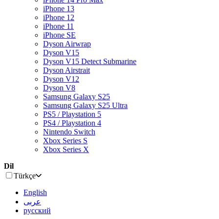
iPhone 13
iPhone 12
iPhone 11
iPhone SE
Dyson Airwrap
Dyson V15
Dyson V15 Detect Submarine
Dyson Airstrait
Dyson V12
Dyson V8
Samsung Galaxy S25
Samsung Galaxy S25 Ultra
PS5 / Playstation 5
PS4 / Playstation 4
Nintendo Switch
Xbox Series S
Xbox Series X
Dil
Türkçe
English
عربى
русский