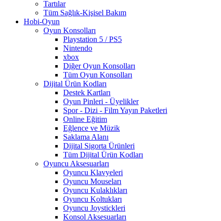
Tartılar
Tüm Sağlık-Kişisel Bakım
Hobi-Oyun
Oyun Konsolları
Playstation 5 / PS5
Nintendo
xbox
Diğer Oyun Konsolları
Tüm Oyun Konsolları
Dijital Ürün Kodları
Destek Kartları
Oyun Pinleri - Üyelikler
Spor - Dizi - Film Yayın Paketleri
Online Eğitim
Eğlence ve Müzik
Saklama Alanı
Dijital Sigorta Ürünleri
Tüm Dijital Ürün Kodları
Oyuncu Aksesuarları
Oyuncu Klavyeleri
Oyuncu Mouseları
Oyuncu Kulaklıkları
Oyuncu Koltukları
Oyuncu Joystickleri
Konsol Aksesuarları