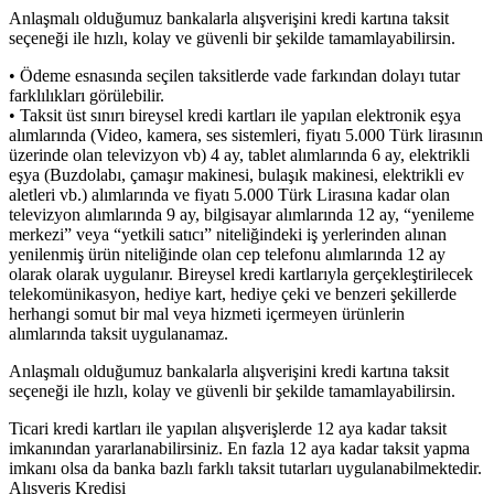
Anlaşmalı olduğumuz bankalarla alışverişini kredi kartına taksit
seçeneği ile hızlı, kolay ve güvenli bir şekilde tamamlayabilirsin.
• Ödeme esnasında seçilen taksitlerde vade farkından dolayı tutar
farklılıkları görülebilir.
• Taksit üst sınırı bireysel kredi kartları ile yapılan elektronik eşya
alımlarında (Video, kamera, ses sistemleri, fiyatı 5.000 Türk lirasının
üzerinde olan televizyon vb) 4 ay, tablet alımlarında 6 ay, elektrikli
eşya (Buzdolabı, çamaşır makinesi, bulaşık makinesi, elektrikli ev
aletleri vb.) alımlarında ve fiyatı 5.000 Türk Lirasına kadar olan
televizyon alımlarında 9 ay, bilgisayar alımlarında 12 ay, “yenileme
merkezi” veya “yetkili satıcı” niteliğindeki iş yerlerinden alınan
yenilenmiş ürün niteliğinde olan cep telefonu alımlarında 12 ay
olarak olarak uygulanır. Bireysel kredi kartlarıyla gerçekleştirilecek
telekomünikasyon, hediye kart, hediye çeki ve benzeri şekillerde
herhangi somut bir mal veya hizmeti içermeyen ürünlerin
alımlarında taksit uygulanamaz.
Anlaşmalı olduğumuz bankalarla alışverişini kredi kartına taksit
seçeneği ile hızlı, kolay ve güvenli bir şekilde tamamlayabilirsin.
Ticari kredi kartları ile yapılan alışverişlerde 12 aya kadar taksit
imkanından yararlanabilirsiniz. En fazla 12 aya kadar taksit yapma
imkanı olsa da banka bazlı farklı taksit tutarları uygulanabilmektedir.
Alışveriş Kredisi