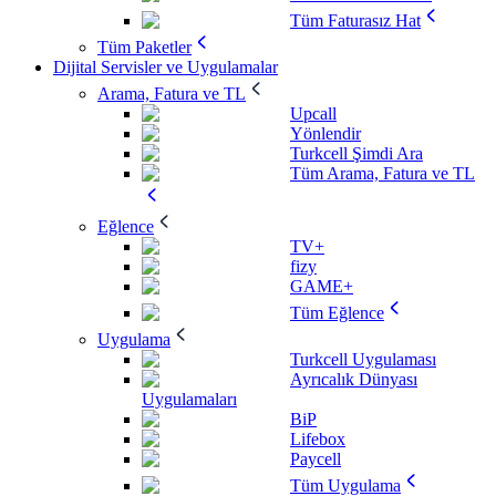
Tüm Faturasız Hat
Tüm Paketler
Dijital Servisler ve Uygulamalar
Arama, Fatura ve TL
Upcall
Yönlendir
Turkcell Şimdi Ara
Tüm Arama, Fatura ve TL
Eğlence
TV+
fizy
GAME+
Tüm Eğlence
Uygulama
Turkcell Uygulaması
Ayrıcalık Dünyası
Uygulamaları
BiP
Lifebox
Paycell
Tüm Uygulama