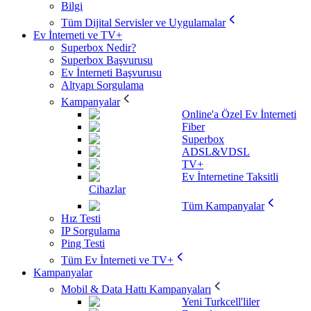
Bilgi
Tüm Dijital Servisler ve Uygulamalar
Ev İnterneti ve TV+
Superbox Nedir?
Superbox Başvurusu
Ev İnterneti Başvurusu
Altyapı Sorgulama
Kampanyalar
Online'a Özel Ev İnterneti
Fiber
Superbox
ADSL&VDSL
TV+
Ev İnternetine Taksitli
Cihazlar
Tüm Kampanyalar
Hız Testi
IP Sorgulama
Ping Testi
Tüm Ev İnterneti ve TV+
Kampanyalar
Mobil & Data Hattı Kampanyaları
Yeni Turkcell'liler