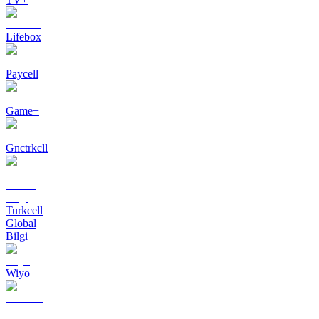
Lifebox
Paycell
Game+
Gnctrkcll
Turkcell
Global
Bilgi
Wiyo