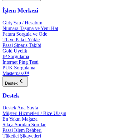
İşlem Merkezi
Giriş Yap / Hesabım
Numara Taşıma ve Yeni Hat
Fatura Sorgula ve Öde
TL ve Paket Yükle
Pasaj Sipariş Takibi
Gold Üyelik
IP Sorgulama
İnternet Ping Testi
PUK Sorgulama
Masterpass™
Destek
Destek
Destek Ana Sayfa
Müşteri Hizmetleri / Bize Ulaşın
En Yakın Mağaza
Sıkça Sorulan Sorular
Pasaj İşlem Rehberi
Tüketici Şikayetleri