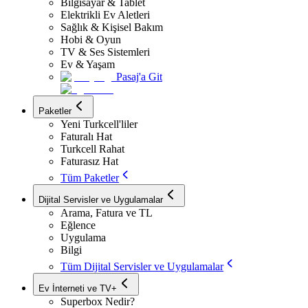
Bilgisayar & Tablet
Elektrikli Ev Aletleri
Sağlık & Kişisel Bakım
Hobi & Oyun
TV & Ses Sistemleri
Ev & Yaşam
Pasaj'a Git
Paketler
Yeni Turkcell'liler
Faturalı Hat
Turkcell Rahat
Faturasız Hat
Tüm Paketler
Dijital Servisler ve Uygulamalar
Arama, Fatura ve TL
Eğlence
Uygulama
Bilgi
Tüm Dijital Servisler ve Uygulamalar
Ev İnterneti ve TV+
Superbox Nedir?