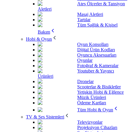
Ateş Ölçerler & Tansiyon
Aletleri
Masaj Aletleri
Tartılar
Tüm Sağlık & Kişisel
Bakım
Hobi & Oyun
Oyun Konsolları
Dijital Ürün Kodları
Oyuncu Aksesuarları
Oyunlar
Fotoğraf & Kameralar
Youtuber & Yayıncı
Ürünleri
Dronelar
Scooterlar & Bisikletler
Yetişkin Hobi & Eğlence
Müzik Ürünleri
Ödeme Kartları
Tüm Hobi & Oyun
TV & Ses Sistemleri
Televizyonlar
Projeksiyon Cihazları