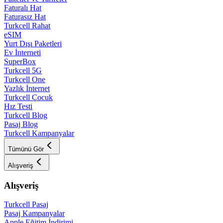
Faturalı Hat
Faturasız Hat
Turkcell Rahat
eSIM
Yurt Dışı Paketleri
Ev İnterneti
SuperBox
Turkcell 5G
Turkcell One
Yazlık İnternet
Turkcell Çocuk
Hız Testi
Turkcell Blog
Pasaj Blog
Turkcell Kampanyalar
Tümünü Gör
Alışveriş
Alışveriş
Turkcell Pasaj
Pasaj Kampanyalar
Apple Eğitim İndirimi