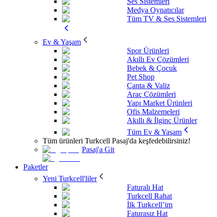
Ses Sistemleri
Medya Oynatıcılar
Tüm TV & Ses Sistemleri
Ev & Yaşam
Spor Ürünleri
Akıllı Ev Çözümleri
Bebek & Çocuk
Pet Shop
Çanta & Valiz
Araç Çözümleri
Yapı Market Ürünleri
Ofis Malzemeleri
Akıllı & İlginç Ürünler
Tüm Ev & Yaşam
Tüm ürünleri Turkcell Pasaj'da keşfedebilirsiniz!
Pasaj'a Git
Paketler
Yeni Turkcell'liler
Faturalı Hat
Turkcell Rahat
İlk Turkcell’im
Faturasız Hat