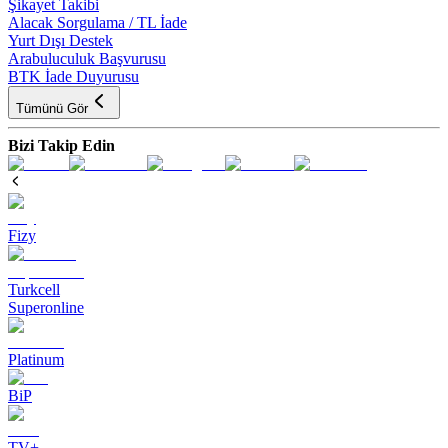
Şikayet Takibi
Alacak Sorgulama / TL İade
Yurt Dışı Destek
Arabuluculuk Başvurusu
BTK İade Duyurusu
Tümünü Gör
Bizi Takip Edin
Fizy
Turkcell
Superonline
Platinum
BiP
TV+