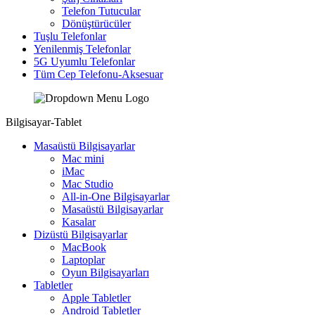
Telefon Tutucular
Dönüştürücüler
Tuşlu Telefonlar
Yenilenmiş Telefonlar
5G Uyumlu Telefonlar
Tüm Cep Telefonu-Aksesuar
Bilgisayar-Tablet
Masaüstü Bilgisayarlar
Mac mini
iMac
Mac Studio
All-in-One Bilgisayarlar
Masaüstü Bilgisayarlar
Kasalar
Dizüstü Bilgisayarlar
MacBook
Laptoplar
Oyun Bilgisayarları
Tabletler
Apple Tabletler
Android Tabletler