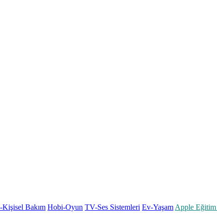
k-Kişisel Bakım
Hobi-Oyun
TV-Ses Sistemleri
Ev-Yaşam
Apple Eğitim