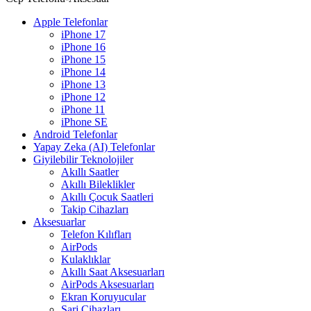
Apple Telefonlar
iPhone 17
iPhone 16
iPhone 15
iPhone 14
iPhone 13
iPhone 12
iPhone 11
iPhone SE
Android Telefonlar
Yapay Zeka (AI) Telefonlar
Giyilebilir Teknolojiler
Akıllı Saatler
Akıllı Bileklikler
Akıllı Çocuk Saatleri
Takip Cihazları
Aksesuarlar
Telefon Kılıfları
AirPods
Kulaklıklar
Akıllı Saat Aksesuarları
AirPods Aksesuarları
Ekran Koruyucular
Şarj Cihazları