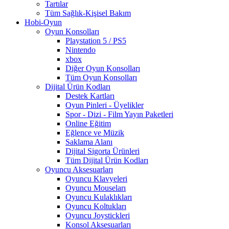
Tartılar
Tüm Sağlık-Kişisel Bakım
Hobi-Oyun
Oyun Konsolları
Playstation 5 / PS5
Nintendo
xbox
Diğer Oyun Konsolları
Tüm Oyun Konsolları
Dijital Ürün Kodları
Destek Kartları
Oyun Pinleri - Üyelikler
Spor - Dizi - Film Yayın Paketleri
Online Eğitim
Eğlence ve Müzik
Saklama Alanı
Dijital Sigorta Ürünleri
Tüm Dijital Ürün Kodları
Oyuncu Aksesuarları
Oyuncu Klavyeleri
Oyuncu Mouseları
Oyuncu Kulaklıkları
Oyuncu Koltukları
Oyuncu Joystickleri
Konsol Aksesuarları