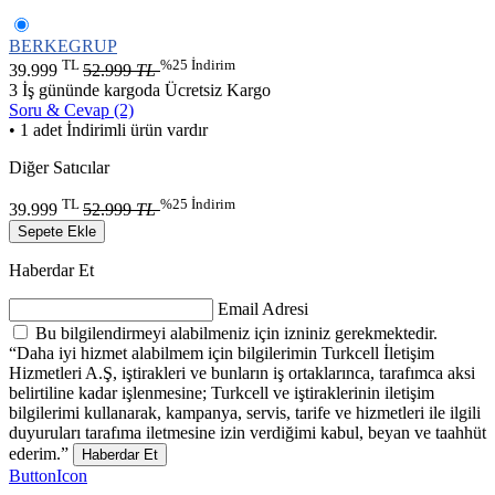
BERKEGRUP
TL
%25 İndirim
39.999
52.999
TL
3 İş gününde kargoda
Ücretsiz Kargo
Soru & Cevap (2)
• 1 adet İndirimli ürün vardır
Diğer Satıcılar
TL
%25 İndirim
39.999
52.999
TL
Sepete Ekle
Haberdar Et
Email Adresi
Bu bilgilendirmeyi alabilmeniz için izniniz gerekmektedir.
“Daha iyi hizmet alabilmem için bilgilerimin Turkcell İletişim
Hizmetleri A.Ş, iştirakleri ve bunların iş ortaklarınca, tarafımca aksi
belirtiline kadar işlenmesine; Turkcell ve iştiraklerinin iletişim
bilgilerimi kullanarak, kampanya, servis, tarife ve hizmetleri ile ilgili
duyuruları tarafıma iletmesine izin verdiğimi kabul, beyan ve taahhüt
ederim.”
Haberdar Et
ButtonIcon