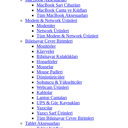
MacBook Şarj Cihazları
MacBook Çanta ve Kılıfları
Tüm MacBook Aksesuarları
Modem & Network Ürünleri
Modemler
Network Ürünleri
Tüm Modem & Network Ürünleri
Bilgisayar Çevre Birimleri
Monitörler
Klavyeler
BiIgisayar Kulaklıkları
Hoparlörler
Mouselar
Mouse Padleri
Dönüştürücüler
Soğutucu & Yükselticiler
Webcam Ürünleri
Kablolar
Laptop Çantaları
UPS & Güç Kaynakları
Yazıcılar
Yazıcı Sarf Ürünleri
Tüm Bilgisayar Çevre Birimleri
Tablet Aksesuarları