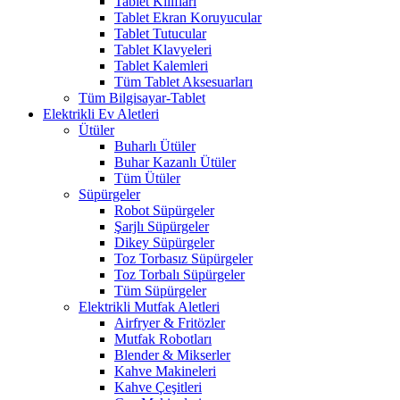
Tablet Kılıfları
Tablet Ekran Koruyucular
Tablet Tutucular
Tablet Klavyeleri
Tablet Kalemleri
Tüm Tablet Aksesuarları
Tüm Bilgisayar-Tablet
Elektrikli Ev Aletleri
Ütüler
Buharlı Ütüler
Buhar Kazanlı Ütüler
Tüm Ütüler
Süpürgeler
Robot Süpürgeler
Şarjlı Süpürgeler
Dikey Süpürgeler
Toz Torbasız Süpürgeler
Toz Torbalı Süpürgeler
Tüm Süpürgeler
Elektrikli Mutfak Aletleri
Airfryer & Fritözler
Mutfak Robotları
Blender & Mikserler
Kahve Makineleri
Kahve Çeşitleri