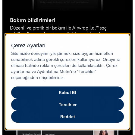
Bakım bildirimleri
Düzenli ve pratik bir bakım ile Airwrap i.d.™ saç
şekillendirme ve kurutma setinizin en iyi performansı
göstermesini sağlayın. Uygulama, size bakımın ne
zaman ve nasıl yapılacağını bildirecektir.