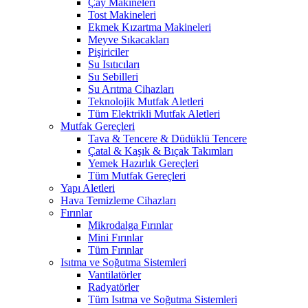
Çay Makineleri
Tost Makineleri
Ekmek Kızartma Makineleri
Meyve Sıkacakları
Pişiriciler
Su Isıtıcıları
Su Sebilleri
Su Arıtma Cihazları
Teknolojik Mutfak Aletleri
Tüm Elektrikli Mutfak Aletleri
Mutfak Gereçleri
Tava & Tencere & Düdüklü Tencere
Çatal & Kaşık & Bıçak Takımları
Yemek Hazırlık Gereçleri
Tüm Mutfak Gereçleri
Yapı Aletleri
Hava Temizleme Cihazları
Fırınlar
Mikrodalga Fırınlar
Mini Fırınlar
Tüm Fırınlar
Isıtma ve Soğutma Sistemleri
Vantilatörler
Radyatörler
Tüm Isıtma ve Soğutma Sistemleri