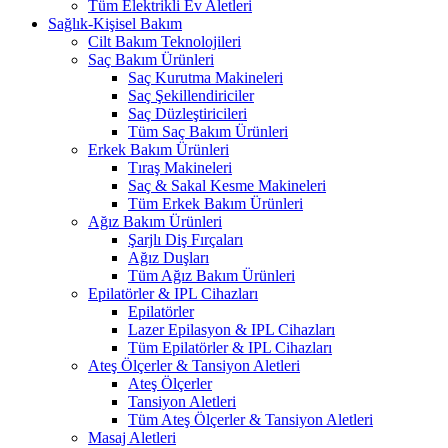
Tüm Elektrikli Ev Aletleri
Sağlık-Kişisel Bakım
Cilt Bakım Teknolojileri
Saç Bakım Ürünleri
Saç Kurutma Makineleri
Saç Şekillendiriciler
Saç Düzleştiricileri
Tüm Saç Bakım Ürünleri
Erkek Bakım Ürünleri
Tıraş Makineleri
Saç & Sakal Kesme Makineleri
Tüm Erkek Bakım Ürünleri
Ağız Bakım Ürünleri
Şarjlı Diş Fırçaları
Ağız Duşları
Tüm Ağız Bakım Ürünleri
Epilatörler & IPL Cihazları
Epilatörler
Lazer Epilasyon & IPL Cihazları
Tüm Epilatörler & IPL Cihazları
Ateş Ölçerler & Tansiyon Aletleri
Ateş Ölçerler
Tansiyon Aletleri
Tüm Ateş Ölçerler & Tansiyon Aletleri
Masaj Aletleri