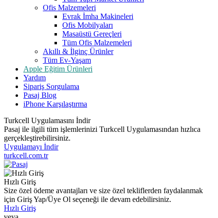
Ofis Malzemeleri
Evrak İmha Makineleri
Ofis Mobilyaları
Masaüstü Gereçleri
Tüm Ofis Malzemeleri
Akıllı & İlginç Ürünler
Tüm Ev-Yaşam
Apple Eğitim Ürünleri
Yardım
Sipariş Sorgulama
Pasaj Blog
iPhone Karşılaştırma
Turkcell Uygulamasını İndir
Pasaj ile ilgili tüm işlemlerinizi Turkcell Uygulamasından hızlıca
gerçekleştirebilirsiniz.
Uygulamayı İndir
turkcell.com.tr
Hızlı Giriş
Size özel ödeme avantajları ve size özel tekliflerden faydalanmak
için Giriş Yap/Üye Ol seçeneği ile devam edebilirsiniz.
Hızlı Giriş
veya