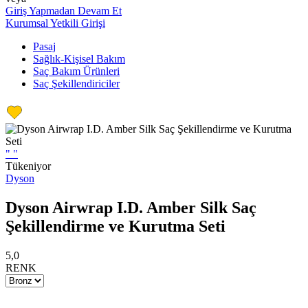
Giriş Yapmadan Devam Et
Kurumsal Yetkili Girişi
Pasaj
Sağlık-Kişisel Bakım
Saç Bakım Ürünleri
Saç Şekillendiriciler
"
"
Tükeniyor
Dyson
Dyson Airwrap I.D. Amber Silk Saç
Şekillendirme ve Kurutma Seti
5,0
RENK