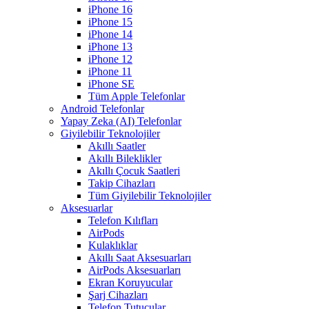
iPhone 16
iPhone 15
iPhone 14
iPhone 13
iPhone 12
iPhone 11
iPhone SE
Tüm Apple Telefonlar
Android Telefonlar
Yapay Zeka (AI) Telefonlar
Giyilebilir Teknolojiler
Akıllı Saatler
Akıllı Bileklikler
Akıllı Çocuk Saatleri
Takip Cihazları
Tüm Giyilebilir Teknolojiler
Aksesuarlar
Telefon Kılıfları
AirPods
Kulaklıklar
Akıllı Saat Aksesuarları
AirPods Aksesuarları
Ekran Koruyucular
Şarj Cihazları
Telefon Tutucular