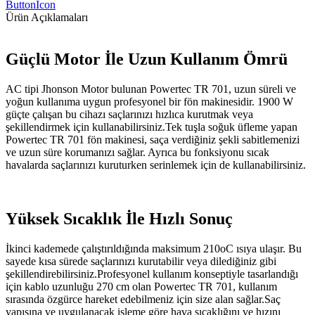
ButtonIcon
Ürün Açıklamaları
Güçlü Motor İle Uzun Kullanım Ömrü
AC tipi Jhonson Motor bulunan Powertec TR 701, uzun süreli ve
yoğun kullanıma uygun profesyonel bir fön makinesidir. 1900 W
güçte çalışan bu cihazı saçlarınızı hızlıca kurutmak veya
şekillendirmek için kullanabilirsiniz.Tek tuşla soğuk üfleme yapan
Powertec TR 701 fön makinesi, saça verdiğiniz şekli sabitlemenizi
ve uzun süre korumanızı sağlar. Ayrıca bu fonksiyonu sıcak
havalarda saçlarınızı kuruturken serinlemek için de kullanabilirsiniz.
Yüksek Sıcaklık İle Hızlı Sonuç
İkinci kademede çalıştırıldığında maksimum 210oC ısıya ulaşır. Bu
sayede kısa sürede saçlarınızı kurutabilir veya dilediğiniz gibi
şekillendirebilirsiniz.Profesyonel kullanım konseptiyle tasarlandığı
için kablo uzunluğu 270 cm olan Powertec TR 701, kullanım
sırasında özgürce hareket edebilmeniz için size alan sağlar.Saç
yapısına ve uygulanacak işleme göre hava sıcaklığını ve hızını