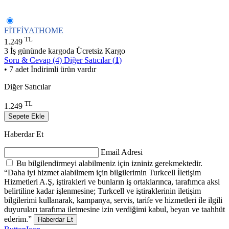
FİTFİYATHOME
TL
1.249
3 İş gününde kargoda
Ücretsiz Kargo
Soru & Cevap (4)
Diğer Satıcılar (
1
)
• 7 adet İndirimli ürün vardır
Diğer Satıcılar
TL
1.249
Sepete Ekle
Haberdar Et
Email Adresi
Bu bilgilendirmeyi alabilmeniz için izniniz gerekmektedir.
“Daha iyi hizmet alabilmem için bilgilerimin Turkcell İletişim
Hizmetleri A.Ş, iştirakleri ve bunların iş ortaklarınca, tarafımca aksi
belirtiline kadar işlenmesine; Turkcell ve iştiraklerinin iletişim
bilgilerimi kullanarak, kampanya, servis, tarife ve hizmetleri ile ilgili
duyuruları tarafıma iletmesine izin verdiğimi kabul, beyan ve taahhüt
ederim.”
Haberdar Et