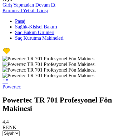
Giriş Yapmadan Devam Et
Kurumsal Yetkili Girişi
Pasaj
Sağlık-Kişisel Bakım
Saç Bakım Ürünleri
Saç Kurutma Makineleri
"
"
Powertec
Powertec TR 701 Profesyonel Fön
Makinesi
4,4
RENK