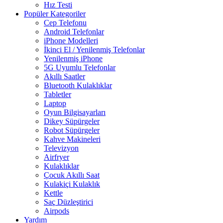
Hız Testi
Popüler Kategoriler
Cep Telefonu
Android Telefonlar
iPhone Modelleri
İkinci El / Yenilenmiş Telefonlar
Yenilenmiş iPhone
5G Uyumlu Telefonlar
Akıllı Saatler
Bluetooth Kulaklıklar
Tabletler
Laptop
Oyun Bilgisayarları
Dikey Süpürgeler
Robot Süpürgeler
Kahve Makineleri
Televizyon
Airfryer
Kulaklıklar
Çocuk Akıllı Saat
Kulakiçi Kulaklık
Kettle
Saç Düzleştirici
Airpods
Yardım