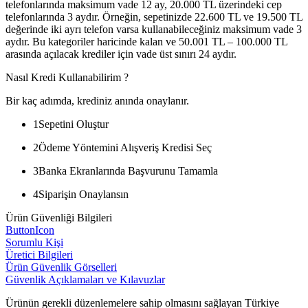
telefonlarında maksimum vade 12 ay, 20.000 TL üzerindeki cep
telefonlarında 3 aydır. Örneğin, sepetinizde 22.600 TL ve 19.500 TL
değerinde iki ayrı telefon varsa kullanabileceğiniz maksimum vade 3
aydır. Bu kategoriler haricinde kalan ve 50.001 TL – 100.000 TL
arasında açılacak krediler için vade üst sınırı 24 aydır.
Nasıl Kredi Kullanabilirim ?
Bir kaç adımda, krediniz anında onaylanır.
1
Sepetini Oluştur
2
Ödeme Yöntemini Alışveriş Kredisi Seç
3
Banka Ekranlarında Başvurunu Tamamla
4
Siparişin Onaylansın
Ürün Güvenliği Bilgileri
ButtonIcon
Sorumlu Kişi
Üretici Bilgileri
Ürün Güvenlik Görselleri
Güvenlik Açıklamaları ve Kılavuzlar
Ürünün gerekli düzenlemelere sahip olmasını sağlayan Türkiye