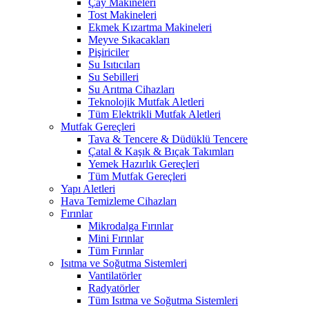
Çay Makineleri
Tost Makineleri
Ekmek Kızartma Makineleri
Meyve Sıkacakları
Pişiriciler
Su Isıtıcıları
Su Sebilleri
Su Arıtma Cihazları
Teknolojik Mutfak Aletleri
Tüm Elektrikli Mutfak Aletleri
Mutfak Gereçleri
Tava & Tencere & Düdüklü Tencere
Çatal & Kaşık & Bıçak Takımları
Yemek Hazırlık Gereçleri
Tüm Mutfak Gereçleri
Yapı Aletleri
Hava Temizleme Cihazları
Fırınlar
Mikrodalga Fırınlar
Mini Fırınlar
Tüm Fırınlar
Isıtma ve Soğutma Sistemleri
Vantilatörler
Radyatörler
Tüm Isıtma ve Soğutma Sistemleri