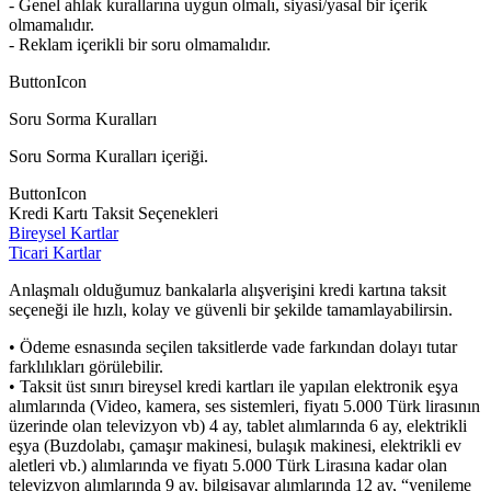
- Genel ahlak kurallarına uygun olmalı, siyasi/yasal bir içerik
olmamalıdır.
- Reklam içerikli bir soru olmamalıdır.
ButtonIcon
Soru Sorma Kuralları
Soru Sorma Kuralları içeriği.
ButtonIcon
Kredi Kartı Taksit Seçenekleri
Bireysel Kartlar
Ticari Kartlar
Anlaşmalı olduğumuz bankalarla alışverişini kredi kartına taksit
seçeneği ile hızlı, kolay ve güvenli bir şekilde tamamlayabilirsin.
• Ödeme esnasında seçilen taksitlerde vade farkından dolayı tutar
farklılıkları görülebilir.
• Taksit üst sınırı bireysel kredi kartları ile yapılan elektronik eşya
alımlarında (Video, kamera, ses sistemleri, fiyatı 5.000 Türk lirasının
üzerinde olan televizyon vb) 4 ay, tablet alımlarında 6 ay, elektrikli
eşya (Buzdolabı, çamaşır makinesi, bulaşık makinesi, elektrikli ev
aletleri vb.) alımlarında ve fiyatı 5.000 Türk Lirasına kadar olan
televizyon alımlarında 9 ay, bilgisayar alımlarında 12 ay, “yenileme