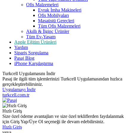
Ofis Malzemeleri
Evrak İmha Makineleri
Ofis Mobilyaları
Masaüstü Gereçleri
Tüm Ofis Malzemeleri
Akıllı & İlginç Ürünler
Tüm Ev-Yaşam
Apple Eğitim Ürünleri
Yardım
Sipariş Sorgulama
Pasaj Blog
iPhone Karşılaştırma
Turkcell Uygulamasını İndir
Pasaj ile ilgili tüm işlemlerinizi Turkcell Uygulamasından hızlıca
gerçekleştirebilirsiniz.
Uygulamayı İndir
turkcell.com.tr
Hızlı Giriş
Size özel ödeme avantajları ve size özel tekliflerden faydalanmak
için Giriş Yap/Üye Ol seçeneği ile devam edebilirsiniz.
Hızlı Giriş
veya