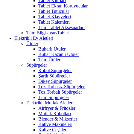
Tablet Kılıfları
Tablet Ekran Koruyucular
Tablet Tutucular
Tablet Klavyeleri
Tablet Kalemleri
Tüm Tablet Aksesuarları
Tüm Bilgisayar-Tablet
Elektrikli Ev Aletleri
Ütüler
Buharlı Ütüler
Buhar Kazanlı Ütüler
Tüm Ütüler
Süpürgeler
Robot Süpürgeler
Şarjlı Süpürgeler
Dikey Süpürgeler
Toz Torbasız Süpürgeler
Toz Torbalı Süpürgeler
Tüm Süpürgeler
Elektrikli Mutfak Aletleri
Airfryer & Fritözler
Mutfak Robotları
Blender & Mikserler
Kahve Makineleri
Kahve Çeşitleri