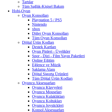
Tartılar
Tüm Sağlık-Kişisel Bakım
Hobi-Oyun
Oyun Konsolları
Playstation 5 / PS5
Nintendo
xbox
Diğer Oyun Konsolları
Tüm Oyun Konsolları
Dijital Ürün Kodları
Destek Kartları
Oyun Pinleri - Üyelikler
Spor - Dizi - Film Yayın Paketleri
Online Eğitim
Eğlence ve Müzik
Saklama Alanı
Dijital Sigorta Ürünleri
Tüm Dijital Ürün Kodları
Oyuncu Aksesuarları
Oyuncu Klavyeleri
Oyuncu Mouseları
Oyuncu Kulaklıkları
Oyuncu Koltukları
Oyuncu Joystickleri
Konsol Aksesuarları