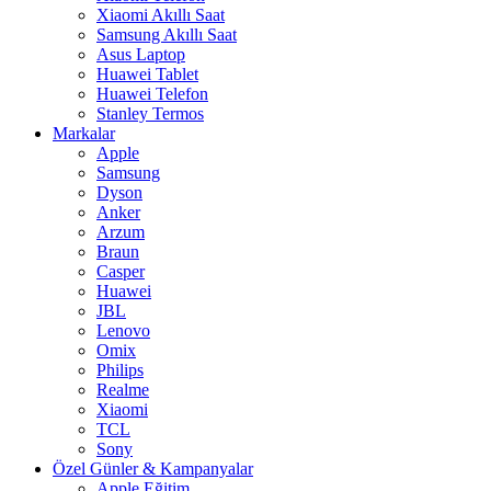
Xiaomi Akıllı Saat
Samsung Akıllı Saat
Asus Laptop
Huawei Tablet
Huawei Telefon
Stanley Termos
Markalar
Apple
Samsung
Dyson
Anker
Arzum
Braun
Casper
Huawei
JBL
Lenovo
Omix
Philips
Realme
Xiaomi
TCL
Sony
Özel Günler & Kampanyalar
Apple Eğitim