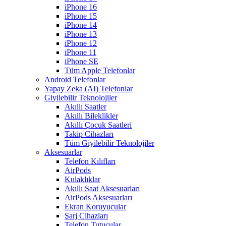
iPhone 16
iPhone 15
iPhone 14
iPhone 13
iPhone 12
iPhone 11
iPhone SE
Tüm Apple Telefonlar
Android Telefonlar
Yapay Zeka (AI) Telefonlar
Giyilebilir Teknolojiler
Akıllı Saatler
Akıllı Bileklikler
Akıllı Çocuk Saatleri
Takip Cihazları
Tüm Giyilebilir Teknolojiler
Aksesuarlar
Telefon Kılıfları
AirPods
Kulaklıklar
Akıllı Saat Aksesuarları
AirPods Aksesuarları
Ekran Koruyucular
Şarj Cihazları
Telefon Tutucular