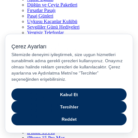
Düğün ve Çeyiz Paketleri
Fırsatlar Pasajı
Pasaj Günleri
Uykusu Kaçanlar Kulübü
Sevgililer Günü Hediyeleri
Vergisiz Telefonlar
Vergisiz Bilgisayarlar
Karne Hediyeleri
Kurban Bayramı Kampanyası
Resmi Tatil Günleri
Pasaj Ödeme Teklifleri
Anneler Günü Hediyeleri
Babalar Günü
Taksitli Harikalar Diyarı
Popüler Ürünler
iPhone 17
iPhone 16
iPhone Air
iPhone 16 Pro Max
iPhone 17 Pro Max
iPhone 16E
iPhone 15
iPhone 15 Plus
iPhone 15 Pro
iPhone 15 Pro Max