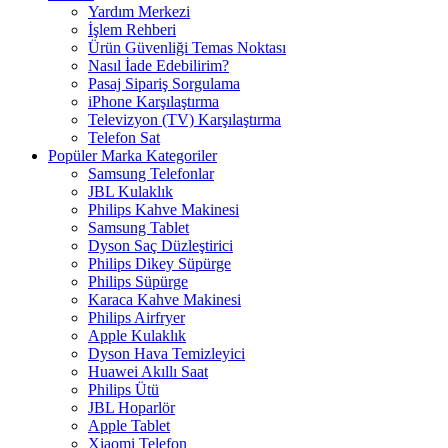
Yardım Merkezi
İşlem Rehberi
Ürün Güvenliği Temas Noktası
Nasıl İade Edebilirim?
Pasaj Sipariş Sorgulama
iPhone Karşılaştırma
Televizyon (TV) Karşılaştırma
Telefon Sat
Popüler Marka Kategoriler
Samsung Telefonlar
JBL Kulaklık
Philips Kahve Makinesi
Samsung Tablet
Dyson Saç Düzleştirici
Philips Dikey Süpürge
Philips Süpürge
Karaca Kahve Makinesi
Philips Airfryer
Apple Kulaklık
Dyson Hava Temizleyici
Huawei Akıllı Saat
Philips Ütü
JBL Hoparlör
Apple Tablet
Xiaomi Telefon