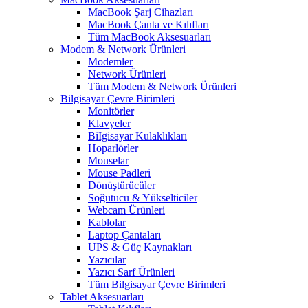
MacBook Şarj Cihazları
MacBook Çanta ve Kılıfları
Tüm MacBook Aksesuarları
Modem & Network Ürünleri
Modemler
Network Ürünleri
Tüm Modem & Network Ürünleri
Bilgisayar Çevre Birimleri
Monitörler
Klavyeler
BiIgisayar Kulaklıkları
Hoparlörler
Mouselar
Mouse Padleri
Dönüştürücüler
Soğutucu & Yükselticiler
Webcam Ürünleri
Kablolar
Laptop Çantaları
UPS & Güç Kaynakları
Yazıcılar
Yazıcı Sarf Ürünleri
Tüm Bilgisayar Çevre Birimleri
Tablet Aksesuarları