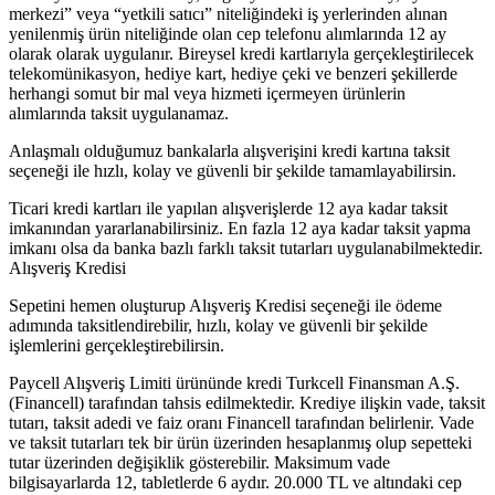
merkezi” veya “yetkili satıcı” niteliğindeki iş yerlerinden alınan
yenilenmiş ürün niteliğinde olan cep telefonu alımlarında 12 ay
olarak olarak uygulanır. Bireysel kredi kartlarıyla gerçekleştirilecek
telekomünikasyon, hediye kart, hediye çeki ve benzeri şekillerde
herhangi somut bir mal veya hizmeti içermeyen ürünlerin
alımlarında taksit uygulanamaz.
Anlaşmalı olduğumuz bankalarla alışverişini kredi kartına taksit
seçeneği ile hızlı, kolay ve güvenli bir şekilde tamamlayabilirsin.
Ticari kredi kartları ile yapılan alışverişlerde 12 aya kadar taksit
imkanından yararlanabilirsiniz. En fazla 12 aya kadar taksit yapma
imkanı olsa da banka bazlı farklı taksit tutarları uygulanabilmektedir.
Alışveriş Kredisi
Sepetini hemen oluşturup Alışveriş Kredisi seçeneği ile ödeme
adımında taksitlendirebilir, hızlı, kolay ve güvenli bir şekilde
işlemlerini gerçekleştirebilirsin.
Paycell Alışveriş Limiti ürününde kredi Turkcell Finansman A.Ş.
(Financell) tarafından tahsis edilmektedir. Krediye ilişkin vade, taksit
tutarı, taksit adedi ve faiz oranı Financell tarafından belirlenir. Vade
ve taksit tutarları tek bir ürün üzerinden hesaplanmış olup sepetteki
tutar üzerinden değişiklik gösterebilir. Maksimum vade
bilgisayarlarda 12, tabletlerde 6 aydır. 20.000 TL ve altındaki cep