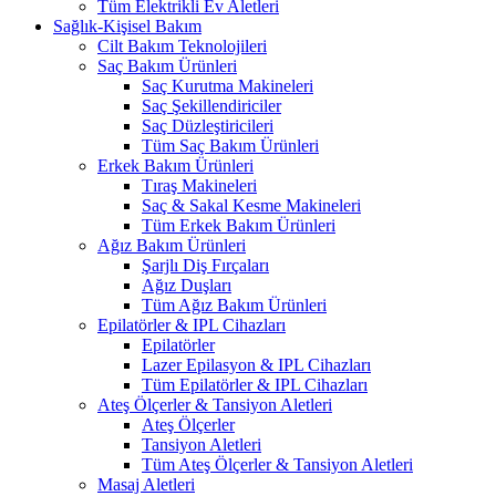
Tüm Elektrikli Ev Aletleri
Sağlık-Kişisel Bakım
Cilt Bakım Teknolojileri
Saç Bakım Ürünleri
Saç Kurutma Makineleri
Saç Şekillendiriciler
Saç Düzleştiricileri
Tüm Saç Bakım Ürünleri
Erkek Bakım Ürünleri
Tıraş Makineleri
Saç & Sakal Kesme Makineleri
Tüm Erkek Bakım Ürünleri
Ağız Bakım Ürünleri
Şarjlı Diş Fırçaları
Ağız Duşları
Tüm Ağız Bakım Ürünleri
Epilatörler & IPL Cihazları
Epilatörler
Lazer Epilasyon & IPL Cihazları
Tüm Epilatörler & IPL Cihazları
Ateş Ölçerler & Tansiyon Aletleri
Ateş Ölçerler
Tansiyon Aletleri
Tüm Ateş Ölçerler & Tansiyon Aletleri
Masaj Aletleri