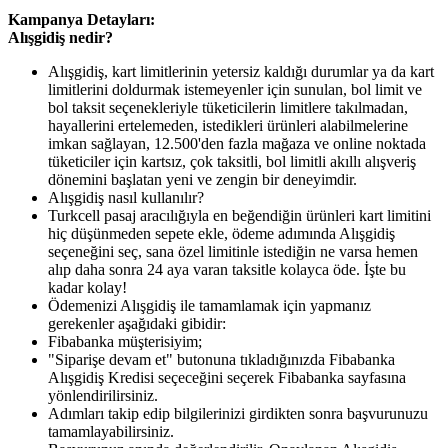
Kampanya Detayları:
Alışgidiş nedir?
Alışgidiş, kart limitlerinin yetersiz kaldığı durumlar ya da kart
limitlerini doldurmak istemeyenler için sunulan, bol limit ve
bol taksit seçenekleriyle tüketicilerin limitlere takılmadan,
hayallerini ertelemeden, istedikleri ürünleri alabilmelerine
imkan sağlayan, 12.500'den fazla mağaza ve online noktada
tüketiciler için kartsız, çok taksitli, bol limitli akıllı alışveriş
dönemini başlatan yeni ve zengin bir deneyimdir.
Alışgidiş nasıl kullanılır?
Turkcell pasaj aracılığıyla en beğendiğin ürünleri kart limitini
hiç düşünmeden sepete ekle, ödeme adımında Alışgidiş
seçeneğini seç, sana özel limitinle istediğin ne varsa hemen
alıp daha sonra 24 aya varan taksitle kolayca öde. İşte bu
kadar kolay!
Ödemenizi Alışgidiş ile tamamlamak için yapmanız
gerekenler aşağıdaki gibidir:
Fibabanka müşterisiyim;
"Siparişe devam et" butonuna tıkladığınızda Fibabanka
Alışgidiş Kredisi seçeceğini seçerek Fibabanka sayfasına
yönlendirilirsiniz.
Adımları takip edip bilgilerinizi girdikten sonra başvurunuzu
tamamlayabilirsiniz.