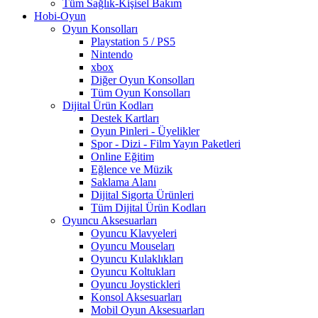
Tüm Sağlık-Kişisel Bakım
Hobi-Oyun
Oyun Konsolları
Playstation 5 / PS5
Nintendo
xbox
Diğer Oyun Konsolları
Tüm Oyun Konsolları
Dijital Ürün Kodları
Destek Kartları
Oyun Pinleri - Üyelikler
Spor - Dizi - Film Yayın Paketleri
Online Eğitim
Eğlence ve Müzik
Saklama Alanı
Dijital Sigorta Ürünleri
Tüm Dijital Ürün Kodları
Oyuncu Aksesuarları
Oyuncu Klavyeleri
Oyuncu Mouseları
Oyuncu Kulaklıkları
Oyuncu Koltukları
Oyuncu Joystickleri
Konsol Aksesuarları
Mobil Oyun Aksesuarları