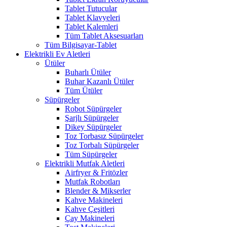
Tablet Tutucular
Tablet Klavyeleri
Tablet Kalemleri
Tüm Tablet Aksesuarları
Tüm Bilgisayar-Tablet
Elektrikli Ev Aletleri
Ütüler
Buharlı Ütüler
Buhar Kazanlı Ütüler
Tüm Ütüler
Süpürgeler
Robot Süpürgeler
Şarjlı Süpürgeler
Dikey Süpürgeler
Toz Torbasız Süpürgeler
Toz Torbalı Süpürgeler
Tüm Süpürgeler
Elektrikli Mutfak Aletleri
Airfryer & Fritözler
Mutfak Robotları
Blender & Mikserler
Kahve Makineleri
Kahve Çeşitleri
Çay Makineleri