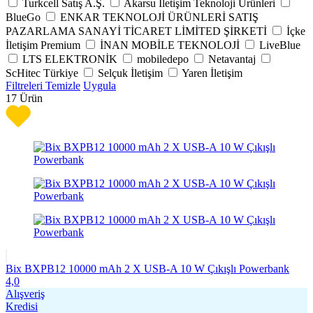
Turkcell Satış A.Ş.
Akarsu İletişim Teknoloji Ürünleri
BlueGo
ENKAR TEKNOLOJİ ÜRÜNLERİ SATIŞ
PAZARLAMA SANAYİ TİCARET LİMİTED ŞİRKETİ
İçke
İletişim Premium
İNAN MOBİLE TEKNOLOJİ
LiveBlue
LTS ELEKTRONİK
mobiledepo
Netavantaj
ScHitec Türkiye
Selçuk İletişim
Yaren İletişim
Filtreleri Temizle
Uygula
17
Ürün
Bix BXPB12 10000 mAh 2 X USB-A 10 W Çıkışlı Powerbank
4,0
Alışveriş
Kredisi