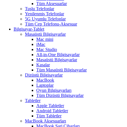
Tüm Aksesuarlar
Tuşlu Telefonlar
Yenilenmiş Telefonlar
5G Uyumlu Telefonlar
Tüm Cep Telefonu-Aksesuar
Bilgisayar-Tablet
Masaüstü Bilgisayarlar
Mac mini
iMac
Mac Studio
All-in-One Bilgisayarlar
Masaüstü Bilgisayarlar
Kasalar
Tüm Masaüstü Bilgisayarlar
Dizüstü Bilgisayarlar
MacBook
Laptoplar
Oyun Bilgisayarları
Tüm Dizüstü Bilgisayarlar
Tabletler
Apple Tabletler
Android Tabletler
Tüm Tabletler
MacBook Aksesuarları
MacBook Şarj Cihazları