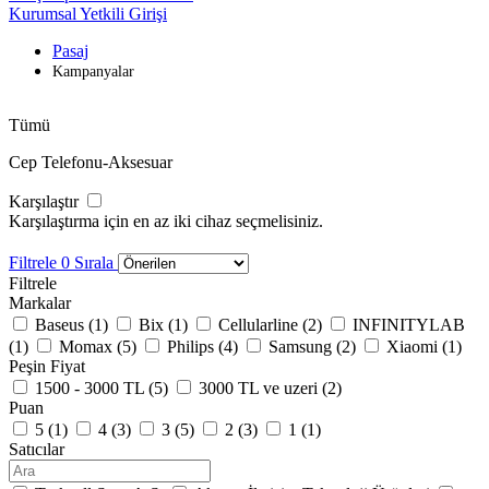
Kurumsal Yetkili Girişi
Pasaj
Kampanyalar
Tümü
Cep Telefonu-Aksesuar
Karşılaştır
Karşılaştırma için en az iki cihaz seçmelisiniz.
Filtrele
0
Sırala
Filtrele
Markalar
Baseus (
1
)
Bix (
1
)
Cellularline (
2
)
INFINITYLAB
(
1
)
Momax (
5
)
Philips (
4
)
Samsung (
2
)
Xiaomi (
1
)
Peşin Fiyat
1500 - 3000 TL (
5
)
3000 TL ve uzeri (
2
)
Puan
5 (
1
)
4 (
3
)
3 (
5
)
2 (
3
)
1 (
1
)
Satıcılar