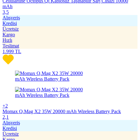
Cellularline Octopus Qi Kablosuz Taşınabilir Şarj Cihazı 10000
mAh
3,5
Alışveriş
Kredisi
Ücretsiz
Kargo
Hızlı
Teslimat
1.999
TL
+2
Momax Q.Mag X2 35W 20000 mAh Wireless Battery Pack
2,1
Alışveriş
Kredisi
Ücretsiz
Kargo