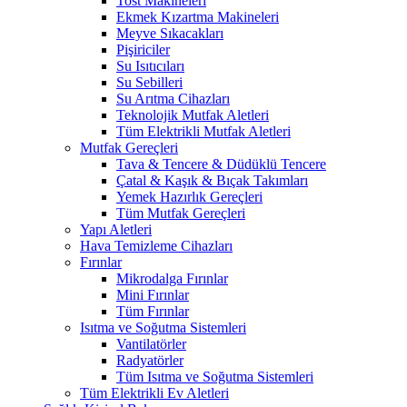
Tost Makineleri
Ekmek Kızartma Makineleri
Meyve Sıkacakları
Pişiriciler
Su Isıtıcıları
Su Sebilleri
Su Arıtma Cihazları
Teknolojik Mutfak Aletleri
Tüm Elektrikli Mutfak Aletleri
Mutfak Gereçleri
Tava & Tencere & Düdüklü Tencere
Çatal & Kaşık & Bıçak Takımları
Yemek Hazırlık Gereçleri
Tüm Mutfak Gereçleri
Yapı Aletleri
Hava Temizleme Cihazları
Fırınlar
Mikrodalga Fırınlar
Mini Fırınlar
Tüm Fırınlar
Isıtma ve Soğutma Sistemleri
Vantilatörler
Radyatörler
Tüm Isıtma ve Soğutma Sistemleri
Tüm Elektrikli Ev Aletleri