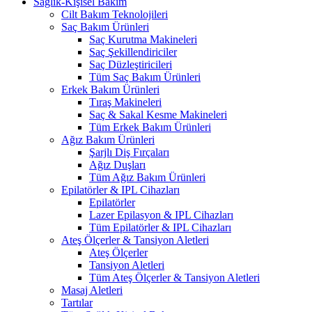
Sağlık-Kişisel Bakım
Cilt Bakım Teknolojileri
Saç Bakım Ürünleri
Saç Kurutma Makineleri
Saç Şekillendiriciler
Saç Düzleştiricileri
Tüm Saç Bakım Ürünleri
Erkek Bakım Ürünleri
Tıraş Makineleri
Saç & Sakal Kesme Makineleri
Tüm Erkek Bakım Ürünleri
Ağız Bakım Ürünleri
Şarjlı Diş Fırçaları
Ağız Duşları
Tüm Ağız Bakım Ürünleri
Epilatörler & IPL Cihazları
Epilatörler
Lazer Epilasyon & IPL Cihazları
Tüm Epilatörler & IPL Cihazları
Ateş Ölçerler & Tansiyon Aletleri
Ateş Ölçerler
Tansiyon Aletleri
Tüm Ateş Ölçerler & Tansiyon Aletleri
Masaj Aletleri
Tartılar