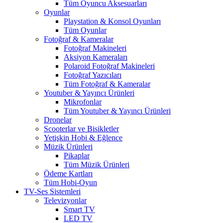
Tüm Oyuncu Aksesuarları
Oyunlar
Playstation & Konsol Oyunları
Tüm Oyunlar
Fotoğraf & Kameralar
Fotoğraf Makineleri
Aksiyon Kameraları
Polaroid Fotoğraf Makineleri
Fotoğraf Yazıcıları
Tüm Fotoğraf & Kameralar
Youtuber & Yayıncı Ürünleri
Mikrofonlar
Tüm Youtuber & Yayıncı Ürünleri
Dronelar
Scooterlar ve Bisikletler
Yetişkin Hobi & Eğlence
Müzik Ürünleri
Pikaplar
Tüm Müzik Ürünleri
Ödeme Kartları
Tüm Hobi-Oyun
TV-Ses Sistemleri
Televizyonlar
Smart TV
LED TV