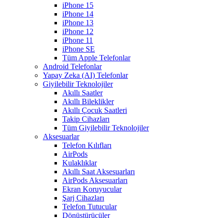
iPhone 15
iPhone 14
iPhone 13
iPhone 12
iPhone 11
iPhone SE
Tüm Apple Telefonlar
Android Telefonlar
Yapay Zeka (AI) Telefonlar
Giyilebilir Teknolojiler
Akıllı Saatler
Akıllı Bileklikler
Akıllı Çocuk Saatleri
Takip Cihazları
Tüm Giyilebilir Teknolojiler
Aksesuarlar
Telefon Kılıfları
AirPods
Kulaklıklar
Akıllı Saat Aksesuarları
AirPods Aksesuarları
Ekran Koruyucular
Şarj Cihazları
Telefon Tutucular
Dönüştürücüler