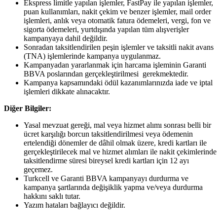
Ekspress limitle yapılan işlemler, FastPay ile yapılan işlemler,
puan kullanımları, nakit çekim ve benzer işlemler, mail order
işlemleri, anlık veya otomatik fatura ödemeleri, vergi, fon ve
sigorta ödemeleri, yurtdışında yapılan tüm alışverişler
kampanyaya dahil değildir.
Sonradan taksitlendirilen peşin işlemler ve taksitli nakit avans
(TNA) işlemlerinde kampanya uygulanmaz.
Kampanyadan yararlanmak için harcama işleminin Garanti
BBVA poslarından gerçekleştirilmesi gerekmektedir.
Kampanya kapsamındaki ödül kazanımlarınızda iade ve iptal
işlemleri dikkate alınacaktır.
Diğer Bilgiler:
Yasal mevzuat gereği, mal veya hizmet alımı sonrası belli bir
ücret karşılığı borcun taksitlendirilmesi veya ödemenin
ertelendiği dönemler de dâhil olmak üzere, kredi kartları ile
gerçekleştirilecek mal ve hizmet alımları ile nakit çekimlerinde
taksitlendirme süresi bireysel kredi kartları için 12 ayı
geçemez.
Turkcell ve Garanti BBVA kampanyayı durdurma ve
kampanya şartlarında değişiklik yapma ve/veya durdurma
hakkını saklı tutar.
Yazım hataları bağlayıcı değildir.