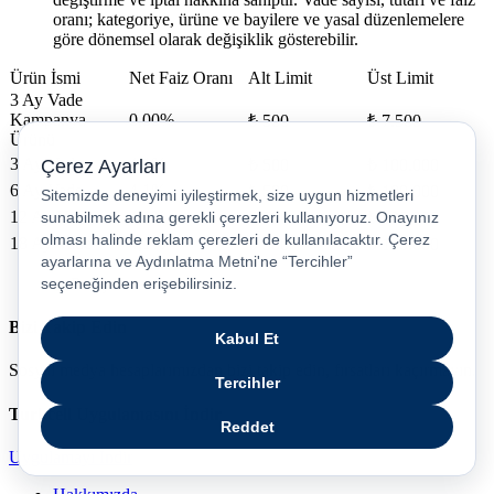
oranı; kategoriye, ürüne ve bayilere ve yasal düzenlemelere
göre dönemsel olarak değişiklik gösterebilir.
Ürün İsmi
Net Faiz Oranı
Alt Limit
Üst Limit
3 Ay Vade
Kampanya
0,00%
₺ 500
₺ 7.500
Ürünü
3 Ay Vade
4,1%
₺ 500
₺ 100.000
6 Ay Vade
4,1%
₺ 500
₺ 100.000
12 Ay Vade
4,1%
₺ 500
₺ 100.000
18 Ay Vade
4,1%
₺ 500
₺ 100.000
Bizi Takip Edin
Sosyal medya hesaplarımızdan bizi takip edin, fırsatları kaçırmayın.
Turkcell Uygulamasını İndir
Uygulamayı İndir