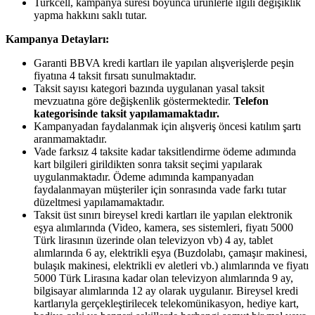
Turkcell, kampanya süresi boyunca ürünlerle ilgili değişiklik
yapma hakkını saklı tutar.
Kampanya Detayları:
Garanti BBVA kredi kartları ile yapılan alışverişlerde peşin
fiyatına 4 taksit fırsatı sunulmaktadır.
Taksit sayısı kategori bazında uygulanan yasal taksit
mevzuatına göre değişkenlik göstermektedir.
Telefon
kategorisinde taksit yapılamamaktadır.
Kampanyadan faydalanmak için alışveriş öncesi katılım şartı
aranmamaktadır.
Vade farksız 4 taksite kadar taksitlendirme ödeme adımında
kart bilgileri girildikten sonra taksit seçimi yapılarak
uygulanmaktadır. Ödeme adımında kampanyadan
faydalanmayan müşteriler için sonrasında vade farkı tutar
düzeltmesi yapılamamaktadır.
Taksit üst sınırı bireysel kredi kartları ile yapılan elektronik
eşya alımlarında (Video, kamera, ses sistemleri, fiyatı 5000
Türk lirasının üzerinde olan televizyon vb) 4 ay, tablet
alımlarında 6 ay, elektrikli eşya (Buzdolabı, çamaşır makinesi,
bulaşık makinesi, elektrikli ev aletleri vb.) alımlarında ve fiyatı
5000 Türk Lirasına kadar olan televizyon alımlarında 9 ay,
bilgisayar alımlarında 12 ay olarak uygulanır. Bireysel kredi
kartlarıyla gerçekleştirilecek telekomünikasyon, hediye kart,