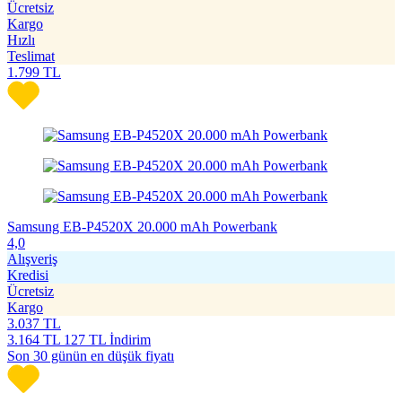
Ücretsiz
Kargo
Hızlı
Teslimat
1.799
TL
Samsung EB-P4520X 20.000 mAh Powerbank
4,0
Alışveriş
Kredisi
Ücretsiz
Kargo
3.037
TL
3.164
TL
127 TL İndirim
Son 30 günün en düşük fiyatı