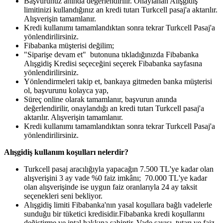
Başvurunuz anında değerlendirilir. Onaylanan Alışgidiş
limitinizi kullandığınız an kredi tutarı Turkcell pasaj'a aktarılır.
Alışverişin tamamlanır.
Kredi kullanımı tamamlandıktan sonra tekrar Turkcell Pasaj'a
yönlendirilirsiniz.
Fibabanka müşterisi değilim;
"Siparişe devam et" butonuna tıkladığınızda Fibabanka
Alışgidiş Kredisi seçeceğini seçerek Fibabanka sayfasına
yönlendirilirsiniz.
Yönlendirmeleri takip et, bankaya gitmeden banka müşterisi
ol, başvurunu kolayca yap,
Süreç online olarak tamamlanır, başvurun anında
değerlendirilir, onaylandığı an kredi tutarı Turkcell pasaj'a
aktarılır. Alışverişin tamamlanır.
Kredi kullanımı tamamlandıktan sonra tekrar Turkcell Pasaj'a
yönlendirilirsiniz.
Alışgidiş kullanım koşulları nelerdir?
Turkcell pasaj aracılığıyla yapacağın 7.500 TL'ye kadar olan
alışverişini 3 ay vade %0 faiz imkânı; 70.000 TL'ye kadar
olan alışverişinde ise uygun faiz oranlarıyla 24 ay taksit
seçenekleri seni bekliyor.
Alışgidiş limiti Fibabanka'nın yasal koşullara bağlı vadelerle
sunduğu bir tüketici kredisidir.Fibabanka kredi koşullarını
değiştirme ve iptal hakkına sahiptir. Vade sayısı, tutarı ve faiz