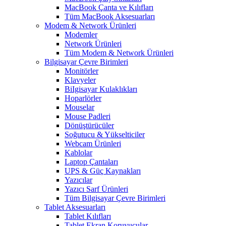
MacBook Çanta ve Kılıfları
Tüm MacBook Aksesuarları
Modem & Network Ürünleri
Modemler
Network Ürünleri
Tüm Modem & Network Ürünleri
Bilgisayar Çevre Birimleri
Monitörler
Klavyeler
BiIgisayar Kulaklıkları
Hoparlörler
Mouselar
Mouse Padleri
Dönüştürücüler
Soğutucu & Yükselticiler
Webcam Ürünleri
Kablolar
Laptop Çantaları
UPS & Güç Kaynakları
Yazıcılar
Yazıcı Sarf Ürünleri
Tüm Bilgisayar Çevre Birimleri
Tablet Aksesuarları
Tablet Kılıfları
Tablet Ekran Koruyucular