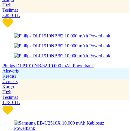
Hızlı
Teslimat
3.850
TL
Philips DLP1910NB/62 10.000 mAh Powerbank
Alışveriş
Kredisi
Ücretsiz
Kargo
Hızlı
Teslimat
1.789
TL