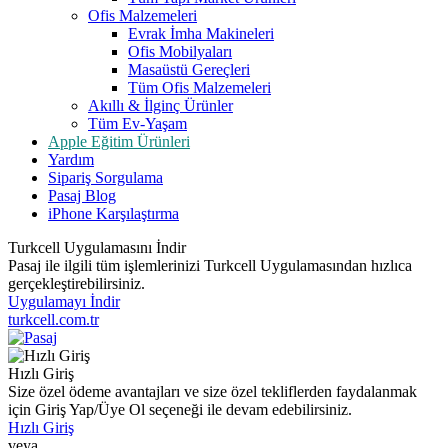
Ofis Malzemeleri
Evrak İmha Makineleri
Ofis Mobilyaları
Masaüstü Gereçleri
Tüm Ofis Malzemeleri
Akıllı & İlginç Ürünler
Tüm Ev-Yaşam
Apple Eğitim Ürünleri
Yardım
Sipariş Sorgulama
Pasaj Blog
iPhone Karşılaştırma
Turkcell Uygulamasını İndir
Pasaj ile ilgili tüm işlemlerinizi Turkcell Uygulamasından hızlıca
gerçekleştirebilirsiniz.
Uygulamayı İndir
turkcell.com.tr
Hızlı Giriş
Size özel ödeme avantajları ve size özel tekliflerden faydalanmak
için Giriş Yap/Üye Ol seçeneği ile devam edebilirsiniz.
Hızlı Giriş
veya