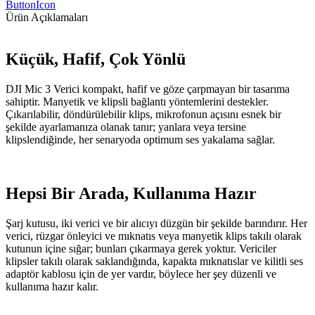
ButtonIcon
Ürün Açıklamaları
Küçük, Hafif, Çok Yönlü
DJI Mic 3 Verici kompakt, hafif ve göze çarpmayan bir tasarıma
sahiptir. Manyetik ve klipsli bağlantı yöntemlerini destekler.
Çıkarılabilir, döndürülebilir klips, mikrofonun açısını esnek bir
şekilde ayarlamanıza olanak tanır; yanlara veya tersine
klipslendiğinde, her senaryoda optimum ses yakalama sağlar.
Hepsi Bir Arada, Kullanıma Hazır
Şarj kutusu, iki verici ve bir alıcıyı düzgün bir şekilde barındırır. Her
verici, rüzgar önleyici ve mıknatıs veya manyetik klips takılı olarak
kutunun içine sığar; bunları çıkarmaya gerek yoktur. Vericiler
klipsler takılı olarak saklandığında, kapakta mıknatıslar ve kilitli ses
adaptör kablosu için de yer vardır, böylece her şey düzenli ve
kullanıma hazır kalır.