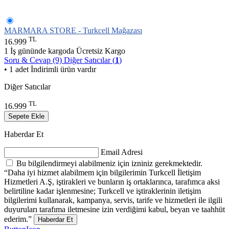
MARMARA STORE - Turkcell Mağazası
TL
16.999
1 İş gününde kargoda
Ücretsiz Kargo
Soru & Cevap (9)
Diğer Satıcılar (
1
)
• 1 adet İndirimli ürün vardır
Diğer Satıcılar
TL
16.999
Sepete Ekle
Haberdar Et
Email Adresi
Bu bilgilendirmeyi alabilmeniz için izniniz gerekmektedir.
“Daha iyi hizmet alabilmem için bilgilerimin Turkcell İletişim
Hizmetleri A.Ş, iştirakleri ve bunların iş ortaklarınca, tarafımca aksi
belirtiline kadar işlenmesine; Turkcell ve iştiraklerinin iletişim
bilgilerimi kullanarak, kampanya, servis, tarife ve hizmetleri ile ilgili
duyuruları tarafıma iletmesine izin verdiğimi kabul, beyan ve taahhüt
ederim.”
Haberdar Et