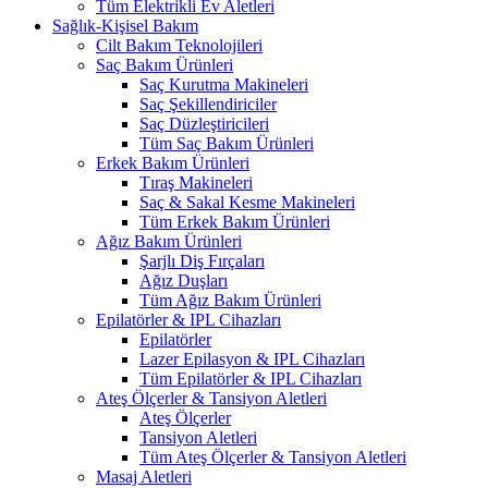
Tüm Elektrikli Ev Aletleri
Sağlık-Kişisel Bakım
Cilt Bakım Teknolojileri
Saç Bakım Ürünleri
Saç Kurutma Makineleri
Saç Şekillendiriciler
Saç Düzleştiricileri
Tüm Saç Bakım Ürünleri
Erkek Bakım Ürünleri
Tıraş Makineleri
Saç & Sakal Kesme Makineleri
Tüm Erkek Bakım Ürünleri
Ağız Bakım Ürünleri
Şarjlı Diş Fırçaları
Ağız Duşları
Tüm Ağız Bakım Ürünleri
Epilatörler & IPL Cihazları
Epilatörler
Lazer Epilasyon & IPL Cihazları
Tüm Epilatörler & IPL Cihazları
Ateş Ölçerler & Tansiyon Aletleri
Ateş Ölçerler
Tansiyon Aletleri
Tüm Ateş Ölçerler & Tansiyon Aletleri
Masaj Aletleri