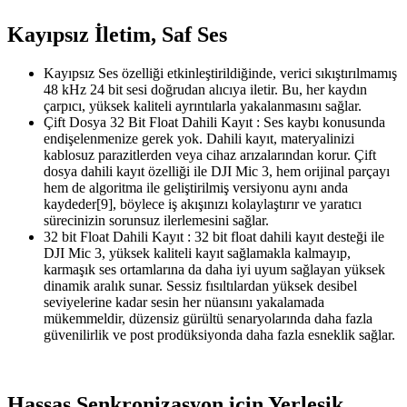
Kayıpsız İletim, Saf Ses
Kayıpsız Ses özelliği etkinleştirildiğinde, verici sıkıştırılmamış
48 kHz 24 bit sesi doğrudan alıcıya iletir. Bu, her kaydın
çarpıcı, yüksek kaliteli ayrıntılarla yakalanmasını sağlar.
Çift Dosya 32 Bit Float Dahili Kayıt : Ses kaybı konusunda
endişelenmenize gerek yok. Dahili kayıt, materyalinizi
kablosuz parazitlerden veya cihaz arızalarından korur. Çift
dosya dahili kayıt özelliği ile DJI Mic 3, hem orijinal parçayı
hem de algoritma ile geliştirilmiş versiyonu aynı anda
kaydeder[9], böylece iş akışınızı kolaylaştırır ve yaratıcı
sürecinizin sorunsuz ilerlemesini sağlar.
32 bit Float Dahili Kayıt : 32 bit float dahili kayıt desteği ile
DJI Mic 3, yüksek kaliteli kayıt sağlamakla kalmayıp,
karmaşık ses ortamlarına da daha iyi uyum sağlayan yüksek
dinamik aralık sunar. Sessiz fısıltılardan yüksek desibel
seviyelerine kadar sesin her nüansını yakalamada
mükemmeldir, düzensiz gürültü senaryolarında daha fazla
güvenilirlik ve post prodüksiyonda daha fazla esneklik sağlar.
Hassas Senkronizasyon için Yerleşik