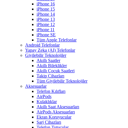
iPhone 16
iPhone 15
iPhone 14
iPhone 13
iPhone 12
iPhone 11
iPhone SE
Tüm Apple Telefonlar
Android Telefonlar
Yapay Zeka (AI) Telefonlar
Giyilebilir Teknolojiler
Akıllı Saatler
Akıllı Bileklikler
Akıllı Çocuk Saatleri
Takip Cihazları
Tüm Giyilebilir Teknolojiler
Aksesuarlar
Telefon Kılıfları
AirPods
Kulaklıklar
Akıllı Saat Aksesuarları
AirPods Aksesuarları
Ekran Koruyucular
Şarj Cihazları
Telefon Tutucular