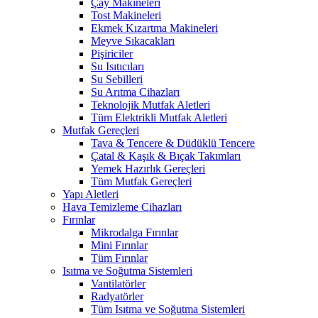
Çay Makineleri
Tost Makineleri
Ekmek Kızartma Makineleri
Meyve Sıkacakları
Pişiriciler
Su Isıtıcıları
Su Sebilleri
Su Arıtma Cihazları
Teknolojik Mutfak Aletleri
Tüm Elektrikli Mutfak Aletleri
Mutfak Gereçleri
Tava & Tencere & Düdüklü Tencere
Çatal & Kaşık & Bıçak Takımları
Yemek Hazırlık Gereçleri
Tüm Mutfak Gereçleri
Yapı Aletleri
Hava Temizleme Cihazları
Fırınlar
Mikrodalga Fırınlar
Mini Fırınlar
Tüm Fırınlar
Isıtma ve Soğutma Sistemleri
Vantilatörler
Radyatörler
Tüm Isıtma ve Soğutma Sistemleri