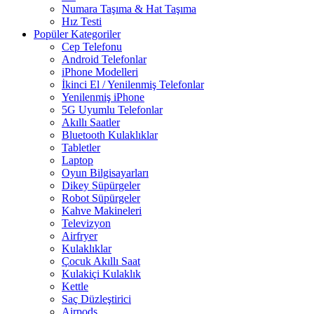
Numara Taşıma & Hat Taşıma
Hız Testi
Popüler Kategoriler
Cep Telefonu
Android Telefonlar
iPhone Modelleri
İkinci El / Yenilenmiş Telefonlar
Yenilenmiş iPhone
5G Uyumlu Telefonlar
Akıllı Saatler
Bluetooth Kulaklıklar
Tabletler
Laptop
Oyun Bilgisayarları
Dikey Süpürgeler
Robot Süpürgeler
Kahve Makineleri
Televizyon
Airfryer
Kulaklıklar
Çocuk Akıllı Saat
Kulakiçi Kulaklık
Kettle
Saç Düzleştirici
Airpods