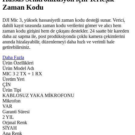
Zaman Kodu
DJI Mic 3, yüksek hassasiyetli zaman kodu desteği sunar. Verici,
dahili kayıt sırasında zaman kodu verilerini gömer ve alıcı hem
zaman kodu girişini hem de çıkışını destekler. 24 saatte bir kareden
daha az sapma ile, post prodüksiyonda çoklu kamera çekimlerini
anında hizalayabilir, düzenlemeyi daha hızlı ve verimli hale
getirebilirsiniz.
Daha Fazla
Ürün Özellikleri
Ürün Model Adı
MIC 3 2 TX + 1 RX
Üretim Yeri
ÇİN
Ürün Tipi
KABLOSUZ YAKA MİKROFONU
Mikrofon
VAR
Garanti Süresi
2 YIL
Orjınal Renk
SİYAH
Ana Renk