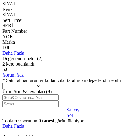
SİYAH
Renk
SİYAH
Seri - Imeı
SERİ
Part Number
YOK
Marka
DJI
Daha Fazla
Değerlendirmeler
(2)
2 kere puanlandı
5,0
Yorum Yaz
* Satın alınan ürünler kullanıcılar tarafından değerlendirilebilir
Ürün Soru&Cevapları
(9)
Satıcıya
Sor
Toplam
0
sorunun
0
tanesi
görüntüleniyor.
Daha Fazla