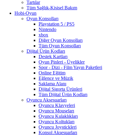
Tartılar
Tüm Sağlık-Kişisel Bakım
Hobi-Oyun
Oyun Konsolları
Playstation 5 / PS5
Nintendo
xbox
Diğer Oyun Konsolları
Tüm Oyun Konsolları
Dijital Ürün Kodları
Destek Kartları
Oyun Pinleri - Üyelikler
Spor - Dizi - Film Yayın Paketleri
Online Eğitim
Eğlence ve Müzik
Saklama Alanı
Dijital Sigorta Ürünleri
Tüm Dijital Ürün Kodları
Oyuncu Aksesuarları
Oyuncu Klavyeleri
Oyuncu Mouseları
Oyuncu Kulaklıkları
Oyuncu Koltukları
Oyuncu Joystickleri
Konsol Aksesuarları