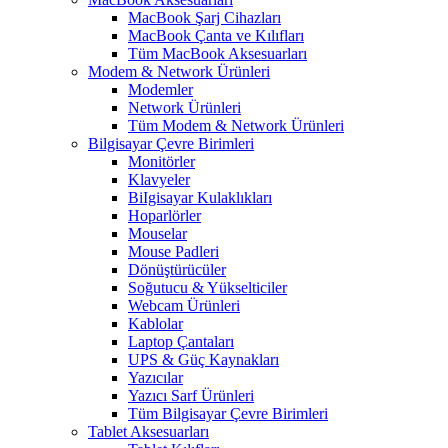
MacBook Şarj Cihazları
MacBook Çanta ve Kılıfları
Tüm MacBook Aksesuarları
Modem & Network Ürünleri
Modemler
Network Ürünleri
Tüm Modem & Network Ürünleri
Bilgisayar Çevre Birimleri
Monitörler
Klavyeler
BiIgisayar Kulaklıkları
Hoparlörler
Mouselar
Mouse Padleri
Dönüştürücüler
Soğutucu & Yükselticiler
Webcam Ürünleri
Kablolar
Laptop Çantaları
UPS & Güç Kaynakları
Yazıcılar
Yazıcı Sarf Ürünleri
Tüm Bilgisayar Çevre Birimleri
Tablet Aksesuarları