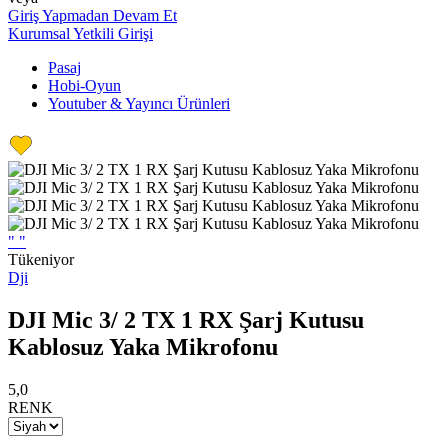
Giriş Yapmadan Devam Et
Kurumsal Yetkili Girişi
Pasaj
Hobi-Oyun
Youtuber & Yayıncı Ürünleri
"
"
Tükeniyor
Dji
DJI Mic 3/ 2 TX 1 RX Şarj Kutusu
Kablosuz Yaka Mikrofonu
5,0
RENK