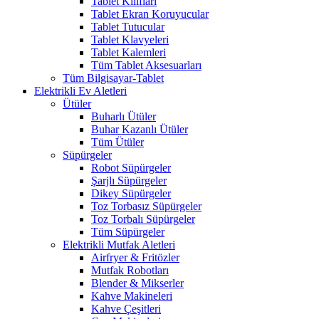
Tablet Kılıfları
Tablet Ekran Koruyucular
Tablet Tutucular
Tablet Klavyeleri
Tablet Kalemleri
Tüm Tablet Aksesuarları
Tüm Bilgisayar-Tablet
Elektrikli Ev Aletleri
Ütüler
Buharlı Ütüler
Buhar Kazanlı Ütüler
Tüm Ütüler
Süpürgeler
Robot Süpürgeler
Şarjlı Süpürgeler
Dikey Süpürgeler
Toz Torbasız Süpürgeler
Toz Torbalı Süpürgeler
Tüm Süpürgeler
Elektrikli Mutfak Aletleri
Airfryer & Fritözler
Mutfak Robotları
Blender & Mikserler
Kahve Makineleri
Kahve Çeşitleri