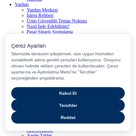
Yardım
Yardım Merkezi
İşlem Rehberi
Ürün Güvenliği Temas Noktası
Nasıl İade Edebilirim?
Pasaj Sipariş Sorgulama
iPhone Karşılaştırma
Televizyon (TV) Karşılaştırma
Telefon Sat
Popüler Marka Kategoriler
Samsung Telefonlar
JBL Kulaklık
Philips Kahve Makinesi
Samsung Tablet
Dyson Saç Düzleştirici
Philips Dikey Süpürge
Philips Süpürge
Karaca Kahve Makinesi
Philips Airfryer
Apple Kulaklık
Dyson Hava Temizleyici
Huawei Akıllı Saat
Philips Ütü
JBL Hoparlör
Apple Tablet