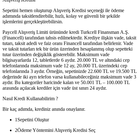
Sepetini hemen oluşturup Alışveriş Kredisi seçeneği ile ödeme
adımında taksitlendirebilir, hızlı, kolay ve güvenli bir şekilde
işlemlerini gerçekleştirebilirsin.
Paycell Alışveriş Limiti ürününde kredi Turkcell Finansman A.Ş.
(Financell) tarafından tahsis edilmektedir. Krediye ilişkin vade, taksit
tutarı, taksit adedi ve faiz oranı Financell tarafından belirlenir. Vade
ve taksit tutarları tek bir ürün üzerinden hesaplanmış olup sepetteki
tutar üzerinden değişiklik gösterebilir. Maksimum vade
bilgisayarlarda 12, tabletlerde 6 aydır. 20.000 TL ve altındaki cep
telefonlarında maksimum vade 12 ay, 20.000 TL üzerindeki cep
telefonlarında 3 aydır. Örneğin, sepetinizde 22.600 TL ve 19.500 TL
değerinde iki ayrı telefon varsa kullanabileceğiniz maksimum vade 3
aydır. Bu kategoriler haricinde kalan ve 50.001 TL – 100.000 TL
arasında açılacak krediler için vade üst sınırı 24 aydır.
Nasıl Kredi Kullanabilirim ?
Bir kaç adımda, krediniz anında onaylanır.
1
Sepetini Oluştur
2
Ödeme Yöntemini Alışveriş Kredisi Seç