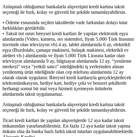
Anlaşmalı olduğumuz bankalarla alışverişini kredi kartına taksit
seçeneği ile hızlı, kolay ve güvenli bir şekilde tamamlayabilirsin.
• Ödeme esnasında seçilen taksitlerde vade farkından dolayı tutar
farklılıkları görülebilir.
• Taksit üst sınırı bireysel kredi kartları ile yapılan elektronik eşya
alımlarında (Video, kamera, ses sistemleri, fiyatı 5.000 Türk lirasının
üzerinde olan televizyon vb) 4 ay, tablet alımlarında 6 ay, elektrikli
eşya (Buzdolabı, çamaşır makinesi, bulaşık makinesi, elektrikli ev
aletleri vb.) alımlarında ve fiyatı 5.000 Türk Lirasına kadar olan
televizyon alımlarında 9 ay, bilgisayar alımlarında 12 ay, “yenileme
merkezi” veya “yetkili satıcı” niteliğindeki iş yerlerinden alınan
yenilenmiş ürün niteliğinde olan cep telefonu alımlarında 12 ay
olarak olarak uygulanır. Bireysel kredi kartlarıyla gerçekleştirilecek
telekomünikasyon, hediye kart, hediye çeki ve benzeri şekillerde
herhangi somut bir mal veya hizmeti içermeyen ürünlerin
alımlarında taksit uygulanamaz.
Anlaşmalı olduğumuz bankalarla alışverişini kredi kartına taksit
seçeneği ile hızlı, kolay ve güvenli bir şekilde tamamlayabilirsin.
Ticari kredi kartları ile yapılan alışverişlerde 12 aya kadar taksit
imkanından yararlanabilirsiniz. En fazla 12 aya kadar taksit yapma
imkanı olsa da banka bazlı farklı taksit tutarları uygulanabilmektedir.
Alışveriş Kredisi