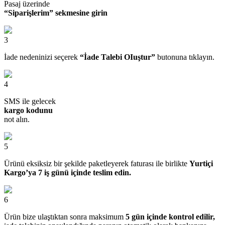
Pasaj üzerinde
“Siparişlerim” sekmesine girin
3
İade nedeninizi seçerek
“İade Talebi OIuştur”
butonuna tıklayın.
4
SMS ile gelecek
kargo kodunu
not alın.
5
Ürünü eksiksiz bir şekilde paketleyerek faturası ile birlikte
Yurtiçi
Kargo’ya 7 iş günü içinde teslim edin.
6
Ürün bize ulaştıktan sonra maksimum
5 gün içinde kontrol edilir,