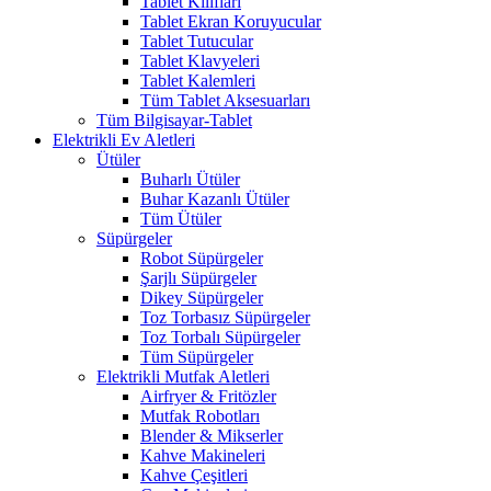
Tablet Kılıfları
Tablet Ekran Koruyucular
Tablet Tutucular
Tablet Klavyeleri
Tablet Kalemleri
Tüm Tablet Aksesuarları
Tüm Bilgisayar-Tablet
Elektrikli Ev Aletleri
Ütüler
Buharlı Ütüler
Buhar Kazanlı Ütüler
Tüm Ütüler
Süpürgeler
Robot Süpürgeler
Şarjlı Süpürgeler
Dikey Süpürgeler
Toz Torbasız Süpürgeler
Toz Torbalı Süpürgeler
Tüm Süpürgeler
Elektrikli Mutfak Aletleri
Airfryer & Fritözler
Mutfak Robotları
Blender & Mikserler
Kahve Makineleri
Kahve Çeşitleri