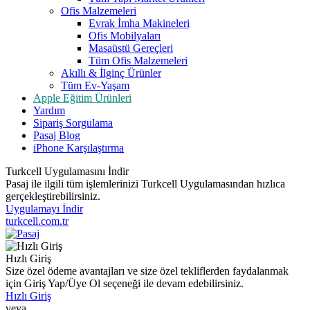
Ofis Malzemeleri
Evrak İmha Makineleri
Ofis Mobilyaları
Masaüstü Gereçleri
Tüm Ofis Malzemeleri
Akıllı & İlginç Ürünler
Tüm Ev-Yaşam
Apple Eğitim Ürünleri
Yardım
Sipariş Sorgulama
Pasaj Blog
iPhone Karşılaştırma
Turkcell Uygulamasını İndir
Pasaj ile ilgili tüm işlemlerinizi Turkcell Uygulamasından hızlıca
gerçekleştirebilirsiniz.
Uygulamayı İndir
turkcell.com.tr
Hızlı Giriş
Size özel ödeme avantajları ve size özel tekliflerden faydalanmak
için Giriş Yap/Üye Ol seçeneği ile devam edebilirsiniz.
Hızlı Giriş
veya