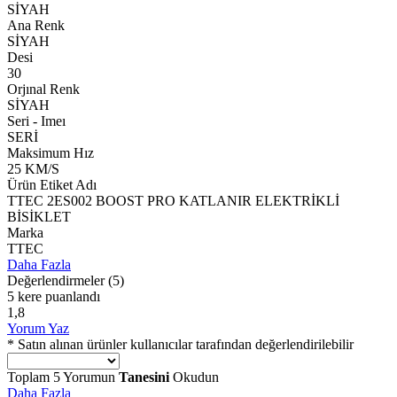
SİYAH
Ana Renk
SİYAH
Desi
30
Orjınal Renk
SİYAH
Seri - Imeı
SERİ
Maksimum Hız
25 KM/S
Ürün Etiket Adı
TTEC 2ES002 BOOST PRO KATLANIR ELEKTRİKLİ
BİSİKLET
Marka
TTEC
Daha Fazla
Değerlendirmeler
(5)
5 kere puanlandı
1,8
Yorum Yaz
* Satın alınan ürünler kullanıcılar tarafından değerlendirilebilir
Toplam
5
Yorumun
Tanesini
Okudun
Daha Fazla