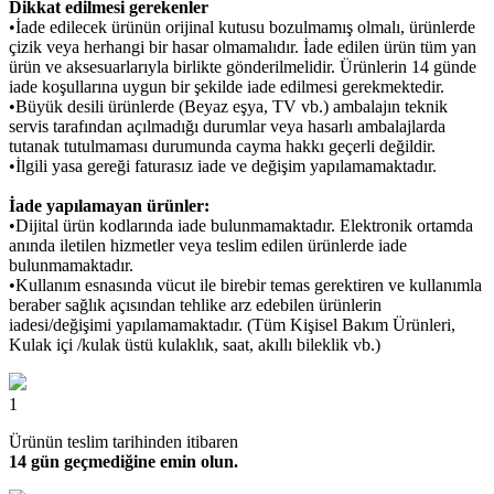
Dikkat edilmesi gerekenler
•İade edilecek ürünün orijinal kutusu bozulmamış olmalı, ürünlerde
çizik veya herhangi bir hasar olmamalıdır. İade edilen ürün tüm yan
ürün ve aksesuarlarıyla birlikte gönderilmelidir. Ürünlerin 14 günde
iade koşullarına uygun bir şekilde iade edilmesi gerekmektedir.
•Büyük desili ürünlerde (Beyaz eşya, TV vb.) ambalajın teknik
servis tarafından açılmadığı durumlar veya hasarlı ambalajlarda
tutanak tutulmaması durumunda cayma hakkı geçerli değildir.
•İlgili yasa gereği faturasız iade ve değişim yapılamamaktadır.
İade yapılamayan ürünler:
•Dijital ürün kodlarında iade bulunmamaktadır. Elektronik ortamda
anında iletilen hizmetler veya teslim edilen ürünlerde iade
bulunmamaktadır.
•Kullanım esnasında vücut ile birebir temas gerektiren ve kullanımla
beraber sağlık açısından tehlike arz edebilen ürünlerin
iadesi/değişimi yapılamamaktadır. (Tüm Kişisel Bakım Ürünleri,
Kulak içi /kulak üstü kulaklık, saat, akıllı bileklik vb.)
1
Ürünün teslim tarihinden itibaren
14 gün geçmediğine emin olun.