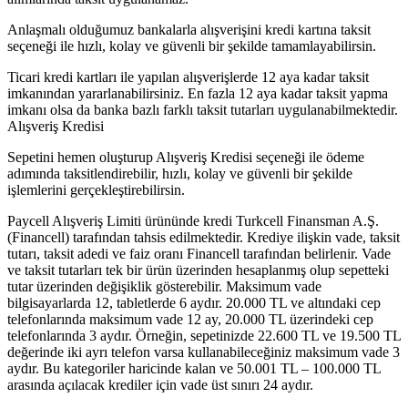
Anlaşmalı olduğumuz bankalarla alışverişini kredi kartına taksit
seçeneği ile hızlı, kolay ve güvenli bir şekilde tamamlayabilirsin.
Ticari kredi kartları ile yapılan alışverişlerde 12 aya kadar taksit
imkanından yararlanabilirsiniz. En fazla 12 aya kadar taksit yapma
imkanı olsa da banka bazlı farklı taksit tutarları uygulanabilmektedir.
Alışveriş Kredisi
Sepetini hemen oluşturup Alışveriş Kredisi seçeneği ile ödeme
adımında taksitlendirebilir, hızlı, kolay ve güvenli bir şekilde
işlemlerini gerçekleştirebilirsin.
Paycell Alışveriş Limiti ürününde kredi Turkcell Finansman A.Ş.
(Financell) tarafından tahsis edilmektedir. Krediye ilişkin vade, taksit
tutarı, taksit adedi ve faiz oranı Financell tarafından belirlenir. Vade
ve taksit tutarları tek bir ürün üzerinden hesaplanmış olup sepetteki
tutar üzerinden değişiklik gösterebilir. Maksimum vade
bilgisayarlarda 12, tabletlerde 6 aydır. 20.000 TL ve altındaki cep
telefonlarında maksimum vade 12 ay, 20.000 TL üzerindeki cep
telefonlarında 3 aydır. Örneğin, sepetinizde 22.600 TL ve 19.500 TL
değerinde iki ayrı telefon varsa kullanabileceğiniz maksimum vade 3
aydır. Bu kategoriler haricinde kalan ve 50.001 TL – 100.000 TL
arasında açılacak krediler için vade üst sınırı 24 aydır.