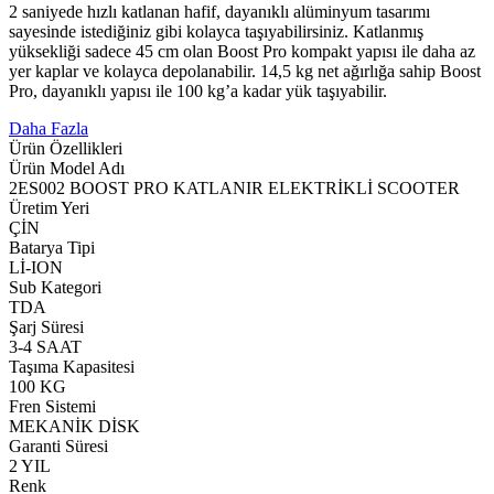
2 saniyede hızlı katlanan hafif, dayanıklı alüminyum tasarımı
sayesinde istediğiniz gibi kolayca taşıyabilirsiniz. Katlanmış
yüksekliği sadece 45 cm olan Boost Pro kompakt yapısı ile daha az
yer kaplar ve kolayca depolanabilir. 14,5 kg net ağırlığa sahip Boost
Pro, dayanıklı yapısı ile 100 kg’a kadar yük taşıyabilir.
Daha Fazla
Ürün Özellikleri
Ürün Model Adı
2ES002 BOOST PRO KATLANIR ELEKTRİKLİ SCOOTER
Üretim Yeri
ÇİN
Batarya Tipi
Lİ-ION
Sub Kategori
TDA
Şarj Süresi
3-4 SAAT
Taşıma Kapasitesi
100 KG
Fren Sistemi
MEKANİK DİSK
Garanti Süresi
2 YIL
Renk