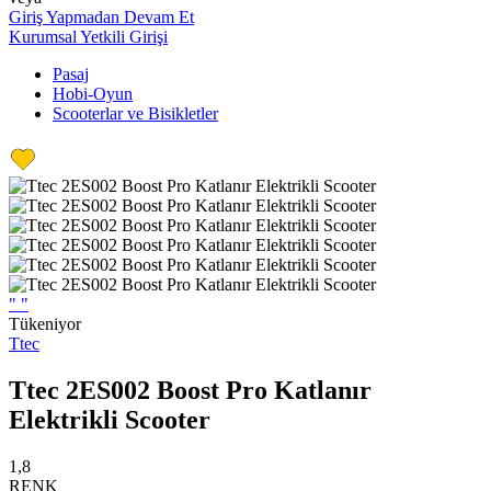
Giriş Yapmadan Devam Et
Kurumsal Yetkili Girişi
Pasaj
Hobi-Oyun
Scooterlar ve Bisikletler
"
"
Tükeniyor
Ttec
Ttec 2ES002 Boost Pro Katlanır
Elektrikli Scooter
1,8
RENK