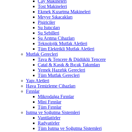
Çay Makineleri
Tost Makineleri
Ekmek Kızartma Makineleri
Meyve Sıkacakları
Pişiriciler
Su Isıtıcıları
Su Sebilleri
Su Arıtma Cihazları
Teknolojik Mutfak Aletleri
Tüm Elektrikli Mutfak Aletleri
Mutfak Gereçleri
Tava & Tencere & Düdüklü Tencere
Çatal & Kaşık & Bıçak Takımları
Yemek Hazırlık Gereçleri
Tüm Mutfak Gereçleri
Yapı Aletleri
Hava Temizleme Cihazları
Fırınlar
Mikrodalga Fırınlar
Mini Fırınlar
Tüm Fırınlar
Isıtma ve Soğutma Sistemleri
Vantilatörler
Radyatörler
Tüm Isıtma ve Soğutma Sistemleri