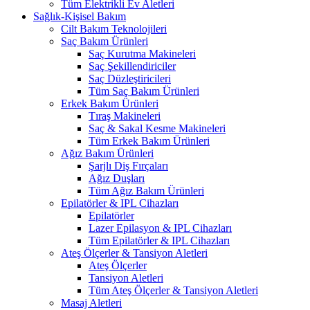
Tüm Elektrikli Ev Aletleri
Sağlık-Kişisel Bakım
Cilt Bakım Teknolojileri
Saç Bakım Ürünleri
Saç Kurutma Makineleri
Saç Şekillendiriciler
Saç Düzleştiricileri
Tüm Saç Bakım Ürünleri
Erkek Bakım Ürünleri
Tıraş Makineleri
Saç & Sakal Kesme Makineleri
Tüm Erkek Bakım Ürünleri
Ağız Bakım Ürünleri
Şarjlı Diş Fırçaları
Ağız Duşları
Tüm Ağız Bakım Ürünleri
Epilatörler & IPL Cihazları
Epilatörler
Lazer Epilasyon & IPL Cihazları
Tüm Epilatörler & IPL Cihazları
Ateş Ölçerler & Tansiyon Aletleri
Ateş Ölçerler
Tansiyon Aletleri
Tüm Ateş Ölçerler & Tansiyon Aletleri
Masaj Aletleri