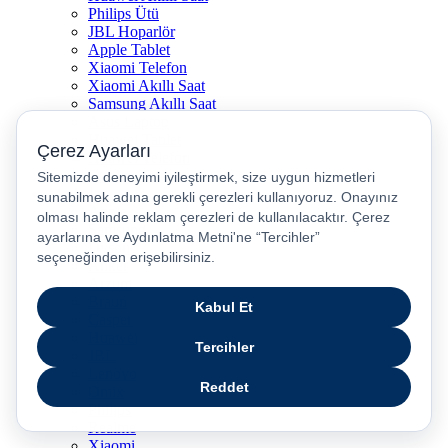
Philips Ütü
JBL Hoparlör
Apple Tablet
Xiaomi Telefon
Xiaomi Akıllı Saat
Samsung Akıllı Saat
Asus Laptop
Huawei Tablet
Huawei Telefon
Stanley Termos
Markalar
Apple
Samsung
Dyson
Anker
Arzum
Braun
Casper
Huawei
JBL
Lenovo
Omix
Philips
Realme
Xiaomi