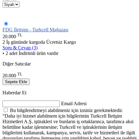
FDG İletişim - Turkcell Mağazası
TL
20.000
2 İş gününde kargoda
Ücretsiz Kargo
Soru & Cevap (3)
• 2 adet İndirimli ürün vardır
Diğer Satıcılar
TL
20.000
Sepete Ekle
Haberdar Et
Email Adresi
Bu bilgilendirmeyi alabilmeniz için izniniz gerekmektedir.
“Daha iyi hizmet alabilmem için bilgilerimin Turkcell İletişim
Hizmetleri A.Ş, iştirakleri ve bunların iş ortaklarınca, tarafımca aksi
belirtiline kadar işlenmesine; Turkcell ve iştiraklerinin iletişim
bilgilerimi kullanarak, kampanya, servis, tarife ve hizmetleri ile ilgili
duyuruları tarafıma iletmesine izin verdiğimi kabul, beyan ve taahhüt