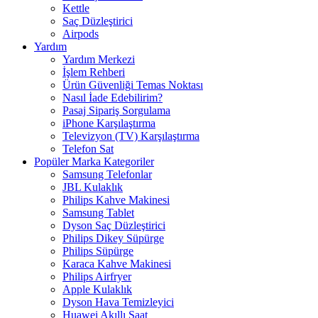
Kettle
Saç Düzleştirici
Airpods
Yardım
Yardım Merkezi
İşlem Rehberi
Ürün Güvenliği Temas Noktası
Nasıl İade Edebilirim?
Pasaj Sipariş Sorgulama
iPhone Karşılaştırma
Televizyon (TV) Karşılaştırma
Telefon Sat
Popüler Marka Kategoriler
Samsung Telefonlar
JBL Kulaklık
Philips Kahve Makinesi
Samsung Tablet
Dyson Saç Düzleştirici
Philips Dikey Süpürge
Philips Süpürge
Karaca Kahve Makinesi
Philips Airfryer
Apple Kulaklık
Dyson Hava Temizleyici
Huawei Akıllı Saat