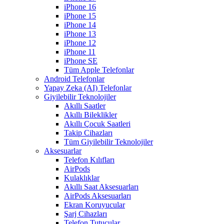
iPhone 16
iPhone 15
iPhone 14
iPhone 13
iPhone 12
iPhone 11
iPhone SE
Tüm Apple Telefonlar
Android Telefonlar
Yapay Zeka (AI) Telefonlar
Giyilebilir Teknolojiler
Akıllı Saatler
Akıllı Bileklikler
Akıllı Çocuk Saatleri
Takip Cihazları
Tüm Giyilebilir Teknolojiler
Aksesuarlar
Telefon Kılıfları
AirPods
Kulaklıklar
Akıllı Saat Aksesuarları
AirPods Aksesuarları
Ekran Koruyucular
Şarj Cihazları
Telefon Tutucular