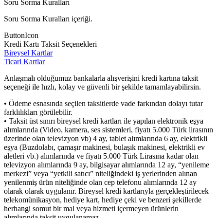
Soru Sorma Kuralları
Soru Sorma Kuralları içeriği.
ButtonIcon
Kredi Kartı Taksit Seçenekleri
Bireysel Kartlar
Ticari Kartlar
Anlaşmalı olduğumuz bankalarla alışverişini kredi kartına taksit
seçeneği ile hızlı, kolay ve güvenli bir şekilde tamamlayabilirsin.
• Ödeme esnasında seçilen taksitlerde vade farkından dolayı tutar
farklılıkları görülebilir.
• Taksit üst sınırı bireysel kredi kartları ile yapılan elektronik eşya
alımlarında (Video, kamera, ses sistemleri, fiyatı 5.000 Türk lirasının
üzerinde olan televizyon vb) 4 ay, tablet alımlarında 6 ay, elektrikli
eşya (Buzdolabı, çamaşır makinesi, bulaşık makinesi, elektrikli ev
aletleri vb.) alımlarında ve fiyatı 5.000 Türk Lirasına kadar olan
televizyon alımlarında 9 ay, bilgisayar alımlarında 12 ay, “yenileme
merkezi” veya “yetkili satıcı” niteliğindeki iş yerlerinden alınan
yenilenmiş ürün niteliğinde olan cep telefonu alımlarında 12 ay
olarak olarak uygulanır. Bireysel kredi kartlarıyla gerçekleştirilecek
telekomünikasyon, hediye kart, hediye çeki ve benzeri şekillerde
herhangi somut bir mal veya hizmeti içermeyen ürünlerin
alımlarında taksit uygulanamaz.