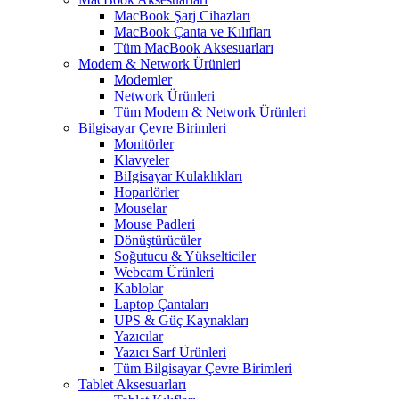
MacBook Şarj Cihazları
MacBook Çanta ve Kılıfları
Tüm MacBook Aksesuarları
Modem & Network Ürünleri
Modemler
Network Ürünleri
Tüm Modem & Network Ürünleri
Bilgisayar Çevre Birimleri
Monitörler
Klavyeler
BiIgisayar Kulaklıkları
Hoparlörler
Mouselar
Mouse Padleri
Dönüştürücüler
Soğutucu & Yükselticiler
Webcam Ürünleri
Kablolar
Laptop Çantaları
UPS & Güç Kaynakları
Yazıcılar
Yazıcı Sarf Ürünleri
Tüm Bilgisayar Çevre Birimleri
Tablet Aksesuarları