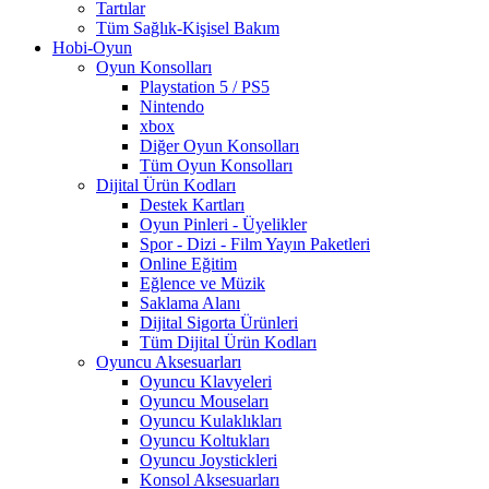
Tartılar
Tüm Sağlık-Kişisel Bakım
Hobi-Oyun
Oyun Konsolları
Playstation 5 / PS5
Nintendo
xbox
Diğer Oyun Konsolları
Tüm Oyun Konsolları
Dijital Ürün Kodları
Destek Kartları
Oyun Pinleri - Üyelikler
Spor - Dizi - Film Yayın Paketleri
Online Eğitim
Eğlence ve Müzik
Saklama Alanı
Dijital Sigorta Ürünleri
Tüm Dijital Ürün Kodları
Oyuncu Aksesuarları
Oyuncu Klavyeleri
Oyuncu Mouseları
Oyuncu Kulaklıkları
Oyuncu Koltukları
Oyuncu Joystickleri
Konsol Aksesuarları