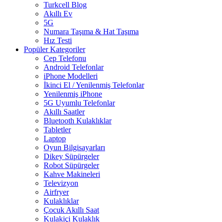
Turkcell Blog
Akıllı Ev
5G
Numara Taşıma & Hat Taşıma
Hız Testi
Popüler Kategoriler
Cep Telefonu
Android Telefonlar
iPhone Modelleri
İkinci El / Yenilenmiş Telefonlar
Yenilenmiş iPhone
5G Uyumlu Telefonlar
Akıllı Saatler
Bluetooth Kulaklıklar
Tabletler
Laptop
Oyun Bilgisayarları
Dikey Süpürgeler
Robot Süpürgeler
Kahve Makineleri
Televizyon
Airfryer
Kulaklıklar
Çocuk Akıllı Saat
Kulakiçi Kulaklık