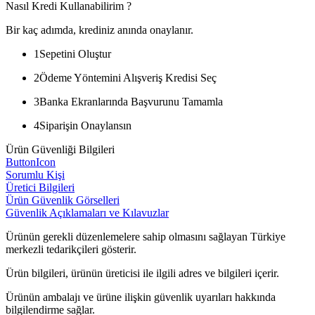
Nasıl Kredi Kullanabilirim ?
Bir kaç adımda, krediniz anında onaylanır.
1
Sepetini Oluştur
2
Ödeme Yöntemini Alışveriş Kredisi Seç
3
Banka Ekranlarında Başvurunu Tamamla
4
Siparişin Onaylansın
Ürün Güvenliği Bilgileri
ButtonIcon
Sorumlu Kişi
Üretici Bilgileri
Ürün Güvenlik Görselleri
Güvenlik Açıklamaları ve Kılavuzlar
Ürünün gerekli düzenlemelere sahip olmasını sağlayan Türkiye
merkezli tedarikçileri gösterir.
Ürün bilgileri, ürünün üreticisi ile ilgili adres ve bilgileri içerir.
Ürünün ambalajı ve ürüne ilişkin güvenlik uyarıları hakkında
bilgilendirme sağlar.