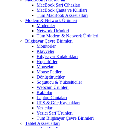
MacBook Şarj Cihazları
MacBook Çanta ve Kılıfları
Tüm MacBook Aksesuarları
Modem & Network Ürünleri
Modemler
Network Ürünleri
Tüm Modem & Network Ürünleri
Bilgisayar Çevre Birimleri
Monitörler
Klavyeler
BiIgisayar Kulaklıkları
Hoparlörler
Mouselar
Mouse Padleri
Dönüştürücüler
Soğutucu & Yükselticiler
Webcam Ürünleri
Kablolar
Laptop Çantaları
UPS & Güç Kaynakları
Yazıcılar
Yazıcı Sarf Ürünleri
Tüm Bilgisayar Çevre Birimleri
Tablet Aksesuarları