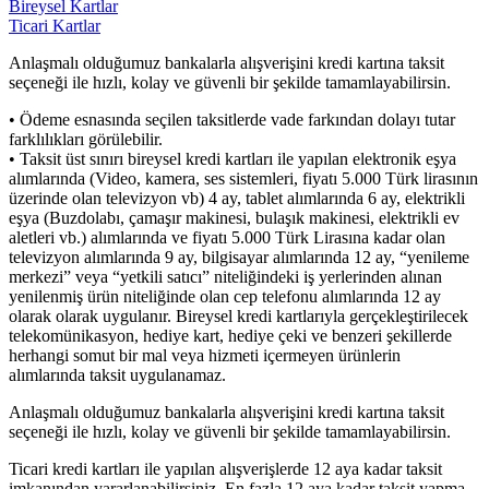
Bireysel Kartlar
Ticari Kartlar
Anlaşmalı olduğumuz bankalarla alışverişini kredi kartına taksit
seçeneği ile hızlı, kolay ve güvenli bir şekilde tamamlayabilirsin.
• Ödeme esnasında seçilen taksitlerde vade farkından dolayı tutar
farklılıkları görülebilir.
• Taksit üst sınırı bireysel kredi kartları ile yapılan elektronik eşya
alımlarında (Video, kamera, ses sistemleri, fiyatı 5.000 Türk lirasının
üzerinde olan televizyon vb) 4 ay, tablet alımlarında 6 ay, elektrikli
eşya (Buzdolabı, çamaşır makinesi, bulaşık makinesi, elektrikli ev
aletleri vb.) alımlarında ve fiyatı 5.000 Türk Lirasına kadar olan
televizyon alımlarında 9 ay, bilgisayar alımlarında 12 ay, “yenileme
merkezi” veya “yetkili satıcı” niteliğindeki iş yerlerinden alınan
yenilenmiş ürün niteliğinde olan cep telefonu alımlarında 12 ay
olarak olarak uygulanır. Bireysel kredi kartlarıyla gerçekleştirilecek
telekomünikasyon, hediye kart, hediye çeki ve benzeri şekillerde
herhangi somut bir mal veya hizmeti içermeyen ürünlerin
alımlarında taksit uygulanamaz.
Anlaşmalı olduğumuz bankalarla alışverişini kredi kartına taksit
seçeneği ile hızlı, kolay ve güvenli bir şekilde tamamlayabilirsin.
Ticari kredi kartları ile yapılan alışverişlerde 12 aya kadar taksit
imkanından yararlanabilirsiniz. En fazla 12 aya kadar taksit yapma