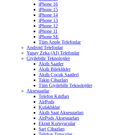
iPhone 16
iPhone 15
iPhone 14
iPhone 13
iPhone 12
iPhone 11
iPhone SE
Tüm Apple Telefonlar
Android Telefonlar
Yapay Zeka (AI) Telefonlar
Giyilebilir Teknolojiler
Akıllı Saatler
Akıllı Bileklikler
Akıllı Çocuk Saatleri
Takip Cihazları
Tüm Giyilebilir Teknolojiler
Aksesuarlar
Telefon Kılıfları
AirPods
Kulaklıklar
Akıllı Saat Aksesuarları
AirPods Aksesuarları
Ekran Koruyucular
Şarj Cihazları
Telefon Tutucular