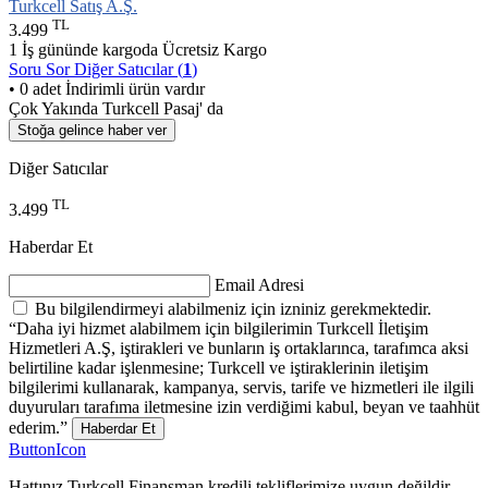
Turkcell Satış A.Ş.
TL
3.499
1 İş gününde kargoda
Ücretsiz Kargo
Soru Sor
Diğer Satıcılar (
1
)
• 0 adet İndirimli ürün vardır
Çok Yakında Turkcell Pasaj' da
Stoğa gelince haber ver
Diğer Satıcılar
TL
3.499
Haberdar Et
Email Adresi
Bu bilgilendirmeyi alabilmeniz için izniniz gerekmektedir.
“Daha iyi hizmet alabilmem için bilgilerimin Turkcell İletişim
Hizmetleri A.Ş, iştirakleri ve bunların iş ortaklarınca, tarafımca aksi
belirtiline kadar işlenmesine; Turkcell ve iştiraklerinin iletişim
bilgilerimi kullanarak, kampanya, servis, tarife ve hizmetleri ile ilgili
duyuruları tarafıma iletmesine izin verdiğimi kabul, beyan ve taahhüt
ederim.”
Haberdar Et
ButtonIcon
Hattınız Turkcell Finansman kredili tekliflerimize uygun değildir.