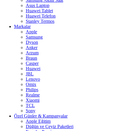
Samsung Akıllı Saat
Asus Laptop
Huawei Tablet
Huawei Telefon
Stanley Termos
Markalar
Apple
Samsung
Dyson
Anker
Arzum
Braun
Casper
Huawei
JBL
Lenovo
Omix
Philips
Realme
Xiaomi
TCL
Sony
Özel Günler & Kampanyalar
Apple Eğitim
Düğün ve Çeyiz Paketleri