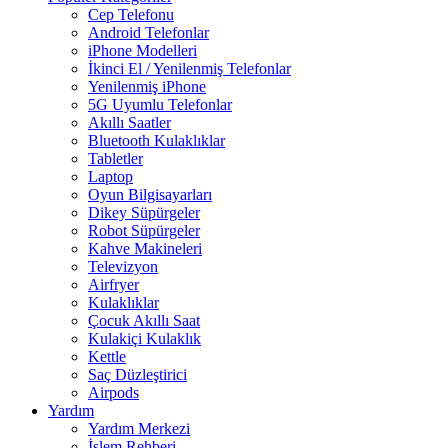
Cep Telefonu
Android Telefonlar
iPhone Modelleri
İkinci El / Yenilenmiş Telefonlar
Yenilenmiş iPhone
5G Uyumlu Telefonlar
Akıllı Saatler
Bluetooth Kulaklıklar
Tabletler
Laptop
Oyun Bilgisayarları
Dikey Süpürgeler
Robot Süpürgeler
Kahve Makineleri
Televizyon
Airfryer
Kulaklıklar
Çocuk Akıllı Saat
Kulakiçi Kulaklık
Kettle
Saç Düzleştirici
Airpods
Yardım
Yardım Merkezi
İşlem Rehberi