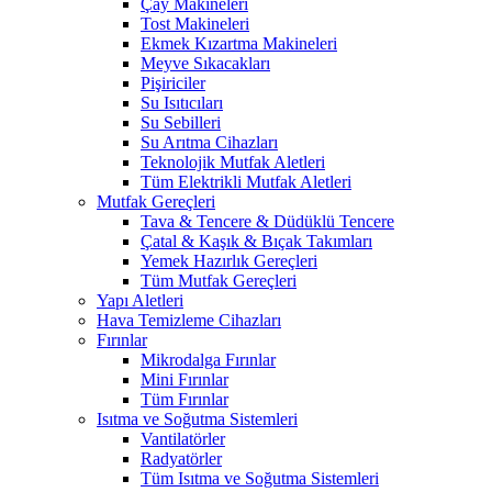
Çay Makineleri
Tost Makineleri
Ekmek Kızartma Makineleri
Meyve Sıkacakları
Pişiriciler
Su Isıtıcıları
Su Sebilleri
Su Arıtma Cihazları
Teknolojik Mutfak Aletleri
Tüm Elektrikli Mutfak Aletleri
Mutfak Gereçleri
Tava & Tencere & Düdüklü Tencere
Çatal & Kaşık & Bıçak Takımları
Yemek Hazırlık Gereçleri
Tüm Mutfak Gereçleri
Yapı Aletleri
Hava Temizleme Cihazları
Fırınlar
Mikrodalga Fırınlar
Mini Fırınlar
Tüm Fırınlar
Isıtma ve Soğutma Sistemleri
Vantilatörler
Radyatörler
Tüm Isıtma ve Soğutma Sistemleri