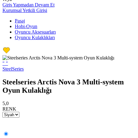
Giriş Yapmadan Devam Et
Kurumsal Yetkili Girişi
Pasaj
Hobi-Oyun
Oyuncu Aksesuarları
Oyuncu Kulaklıkları
"
"
SteelSeries
Steelseries Arctis Nova 3 Multi-system
Oyun Kulaklığı
5,0
RENK