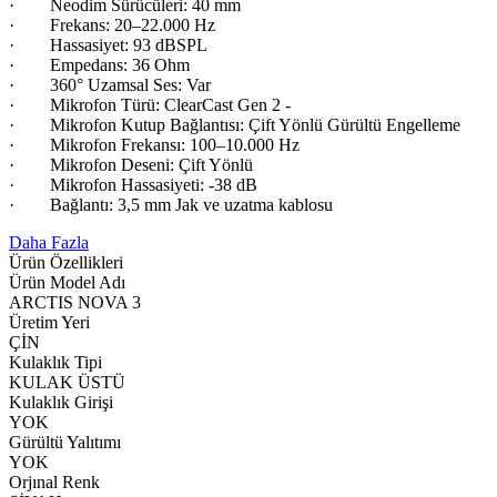
· Neodim Sürücüleri: 40 mm
· Frekans: 20–22.000 Hz
· Hassasiyet: 93 dBSPL
· Empedans: 36 Ohm
· 360° Uzamsal Ses: Var
· Mikrofon Türü: ClearCast Gen 2 -
· Mikrofon Kutup Bağlantısı: Çift Yönlü Gürültü Engelleme
· Mikrofon Frekansı: 100–10.000 Hz
· Mikrofon Deseni: Çift Yönlü
· Mikrofon Hassasiyeti: -38 dB
· Bağlantı: 3,5 mm Jak ve uzatma kablosu
Daha Fazla
Ürün Özellikleri
Ürün Model Adı
ARCTIS NOVA 3
Üretim Yeri
ÇİN
Kulaklık Tipi
KULAK ÜSTÜ
Kulaklık Girişi
YOK
Gürültü Yalıtımı
YOK
Orjınal Renk