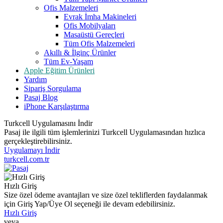
Ofis Malzemeleri
Evrak İmha Makineleri
Ofis Mobilyaları
Masaüstü Gereçleri
Tüm Ofis Malzemeleri
Akıllı & İlginç Ürünler
Tüm Ev-Yaşam
Apple Eğitim Ürünleri
Yardım
Sipariş Sorgulama
Pasaj Blog
iPhone Karşılaştırma
Turkcell Uygulamasını İndir
Pasaj ile ilgili tüm işlemlerinizi Turkcell Uygulamasından hızlıca
gerçekleştirebilirsiniz.
Uygulamayı İndir
turkcell.com.tr
Hızlı Giriş
Size özel ödeme avantajları ve size özel tekliflerden faydalanmak
için Giriş Yap/Üye Ol seçeneği ile devam edebilirsiniz.
Hızlı Giriş
veya