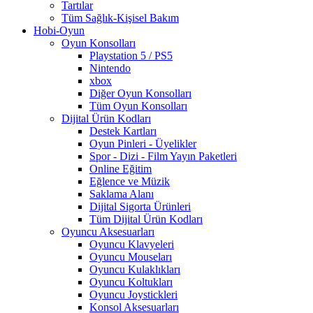
Tartılar
Tüm Sağlık-Kişisel Bakım
Hobi-Oyun
Oyun Konsolları
Playstation 5 / PS5
Nintendo
xbox
Diğer Oyun Konsolları
Tüm Oyun Konsolları
Dijital Ürün Kodları
Destek Kartları
Oyun Pinleri - Üyelikler
Spor - Dizi - Film Yayın Paketleri
Online Eğitim
Eğlence ve Müzik
Saklama Alanı
Dijital Sigorta Ürünleri
Tüm Dijital Ürün Kodları
Oyuncu Aksesuarları
Oyuncu Klavyeleri
Oyuncu Mouseları
Oyuncu Kulaklıkları
Oyuncu Koltukları
Oyuncu Joystickleri
Konsol Aksesuarları