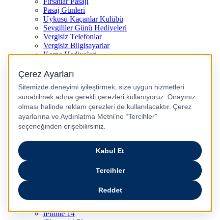
Fırsatlar Pasajı
Pasaj Günleri
Uykusu Kaçanlar Kulübü
Sevgililer Günü Hediyeleri
Vergisiz Telefonlar
Vergisiz Bilgisayarlar
Karne Hediyeleri
Kurban Bayramı Kampanyası
Resmi Tatil Günleri
Pasaj Ödeme Teklifleri
Anneler Günü Hediyeleri
Babalar Günü
Taksitli Harikalar Diyarı
Popüler Ürünler
iPhone 17
iPhone 16
iPhone Air
iPhone 16 Pro Max
iPhone 17 Pro Max
iPhone 16E
iPhone 15
iPhone 15 Plus
iPhone 15 Pro
iPhone 15 Pro Max
iPhone 14