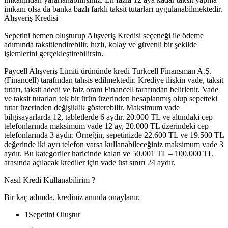
imkanı olsa da banka bazlı farklı taksit tutarları uygulanabilmektedir.
Alışveriş Kredisi
Sepetini hemen oluşturup Alışveriş Kredisi seçeneği ile ödeme
adımında taksitlendirebilir, hızlı, kolay ve güvenli bir şekilde
işlemlerini gerçekleştirebilirsin.
Paycell Alışveriş Limiti ürününde kredi Turkcell Finansman A.Ş.
(Financell) tarafından tahsis edilmektedir. Krediye ilişkin vade, taksit
tutarı, taksit adedi ve faiz oranı Financell tarafından belirlenir. Vade
ve taksit tutarları tek bir ürün üzerinden hesaplanmış olup sepetteki
tutar üzerinden değişiklik gösterebilir. Maksimum vade
bilgisayarlarda 12, tabletlerde 6 aydır. 20.000 TL ve altındaki cep
telefonlarında maksimum vade 12 ay, 20.000 TL üzerindeki cep
telefonlarında 3 aydır. Örneğin, sepetinizde 22.600 TL ve 19.500 TL
değerinde iki ayrı telefon varsa kullanabileceğiniz maksimum vade 3
aydır. Bu kategoriler haricinde kalan ve 50.001 TL – 100.000 TL
arasında açılacak krediler için vade üst sınırı 24 aydır.
Nasıl Kredi Kullanabilirim ?
Bir kaç adımda, krediniz anında onaylanır.
1
Sepetini Oluştur