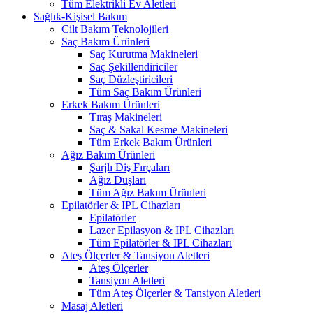
Tüm Elektrikli Ev Aletleri
Sağlık-Kişisel Bakım
Cilt Bakım Teknolojileri
Saç Bakım Ürünleri
Saç Kurutma Makineleri
Saç Şekillendiriciler
Saç Düzleştiricileri
Tüm Saç Bakım Ürünleri
Erkek Bakım Ürünleri
Tıraş Makineleri
Saç & Sakal Kesme Makineleri
Tüm Erkek Bakım Ürünleri
Ağız Bakım Ürünleri
Şarjlı Diş Fırçaları
Ağız Duşları
Tüm Ağız Bakım Ürünleri
Epilatörler & IPL Cihazları
Epilatörler
Lazer Epilasyon & IPL Cihazları
Tüm Epilatörler & IPL Cihazları
Ateş Ölçerler & Tansiyon Aletleri
Ateş Ölçerler
Tansiyon Aletleri
Tüm Ateş Ölçerler & Tansiyon Aletleri
Masaj Aletleri