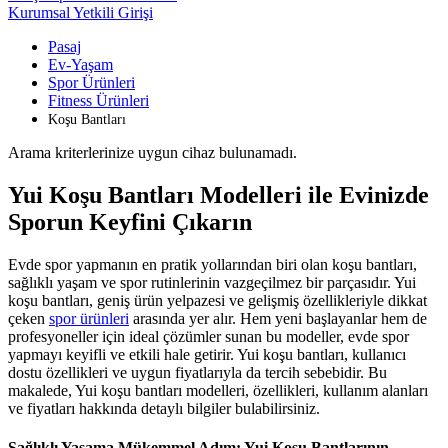
Kurumsal Yetkili Girişi
Pasaj
Ev-Yaşam
Spor Ürünleri
Fitness Ürünleri
Koşu Bantları
Arama kriterlerinize uygun cihaz bulunamadı.
Yui Koşu Bantları Modelleri ile Evinizde
Sporun Keyfini Çıkarın
Evde spor yapmanın en pratik yollarından biri olan koşu bantları,
sağlıklı yaşam ve spor rutinlerinin vazgeçilmez bir parçasıdır. Yui
koşu bantları, geniş ürün yelpazesi ve gelişmiş özellikleriyle dikkat
çeken
spor ürünleri
arasında yer alır. Hem yeni başlayanlar hem de
profesyoneller için ideal çözümler sunan bu modeller, evde spor
yapmayı keyifli ve etkili hale getirir. Yui koşu bantları, kullanıcı
dostu özellikleri ve uygun fiyatlarıyla da tercih sebebidir. Bu
makalede, Yui koşu bantları modelleri, özellikleri, kullanım alanları
ve fiyatları hakkında detaylı bilgiler bulabilirsiniz.
Sağlıklı Yaşama Mükemmel Adım: Yui Koşu Bantlarının