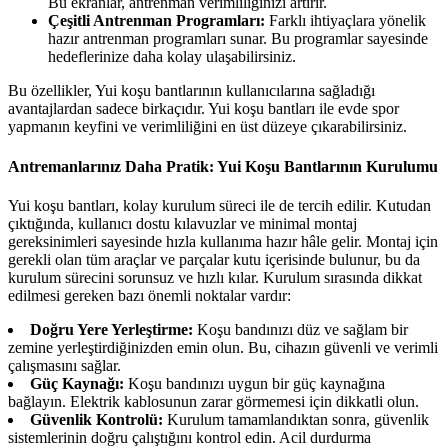
Bu ekranlar, antrenman verimliliğinizi artırır.
Çeşitli Antrenman Programları:
Farklı ihtiyaçlara yönelik
hazır antrenman programları sunar. Bu programlar sayesinde
hedeflerinize daha kolay ulaşabilirsiniz.
Bu özellikler, Yui koşu bantlarının kullanıcılarına sağladığı
avantajlardan sadece birkaçıdır. Yui koşu bantları ile evde spor
yapmanın keyfini ve verimliliğini en üst düzeye çıkarabilirsiniz.
Antremanlarınız Daha Pratik: Yui Koşu Bantlarının Kurulumu
Yui koşu bantları, kolay kurulum süreci ile de tercih edilir. Kutudan
çıktığında, kullanıcı dostu kılavuzlar ve minimal montaj
gereksinimleri sayesinde hızla kullanıma hazır hâle gelir. Montaj için
gerekli olan tüm araçlar ve parçalar kutu içerisinde bulunur, bu da
kurulum sürecini sorunsuz ve hızlı kılar. Kurulum sırasında dikkat
edilmesi gereken bazı önemli noktalar vardır:
Doğru Yere Yerleştirme:
Koşu bandınızı düz ve sağlam bir
zemine yerleştirdiğinizden emin olun. Bu, cihazın güvenli ve verimli
çalışmasını sağlar.
Güç Kaynağı:
Koşu bandınızı uygun bir güç kaynağına
bağlayın. Elektrik kablosunun zarar görmemesi için dikkatli olun.
Güvenlik Kontrolü:
Kurulum tamamlandıktan sonra, güvenlik
sistemlerinin doğru çalıştığını kontrol edin. Acil durdurma