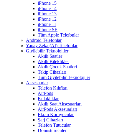
iPhone 15
iPhone 14
iPhone 13
iPhone 12
iPhone 11
iPhone SE
Tüm Apple Telefonlar
Android Telefonlar
Yapay Zeka (AI) Telefonlar
Giyilebilir Teknolojiler
Akıllı Saatler
Akıllı Bileklikler
Akıllı Çocuk Saatleri
Takip Cihazları
Tüm Giyilebilir Teknolojiler
Aksesuarlar
Telefon Kılıfları
AirPods
Kulaklıklar
Akıllı Saat Aksesuarları
AirPods Aksesuarları
Ekran Koruyucular
Şarj Cihazları
Telefon Tutucular
Dönüştürücüler