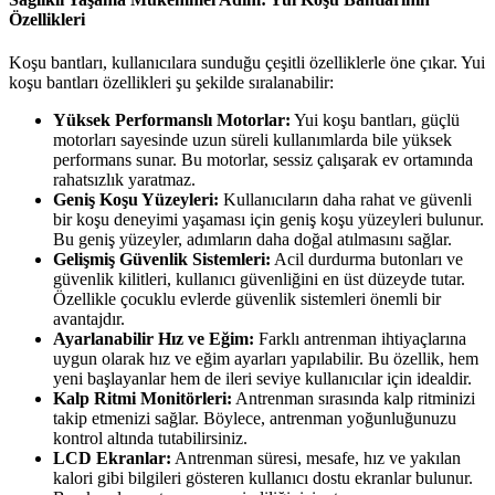
Özellikleri
Koşu bantları, kullanıcılara sunduğu çeşitli özelliklerle öne çıkar. Yui
koşu bantları özellikleri şu şekilde sıralanabilir:
Yüksek Performanslı Motorlar:
Yui koşu bantları, güçlü
motorları sayesinde uzun süreli kullanımlarda bile yüksek
performans sunar. Bu motorlar, sessiz çalışarak ev ortamında
rahatsızlık yaratmaz.
Geniş Koşu Yüzeyleri:
Kullanıcıların daha rahat ve güvenli
bir koşu deneyimi yaşaması için geniş koşu yüzeyleri bulunur.
Bu geniş yüzeyler, adımların daha doğal atılmasını sağlar.
Gelişmiş Güvenlik Sistemleri:
Acil durdurma butonları ve
güvenlik kilitleri, kullanıcı güvenliğini en üst düzeyde tutar.
Özellikle çocuklu evlerde güvenlik sistemleri önemli bir
avantajdır.
Ayarlanabilir Hız ve Eğim:
Farklı antrenman ihtiyaçlarına
uygun olarak hız ve eğim ayarları yapılabilir. Bu özellik, hem
yeni başlayanlar hem de ileri seviye kullanıcılar için idealdir.
Kalp Ritmi Monitörleri:
Antrenman sırasında kalp ritminizi
takip etmenizi sağlar. Böylece, antrenman yoğunluğunuzu
kontrol altında tutabilirsiniz.
LCD Ekranlar:
Antrenman süresi, mesafe, hız ve yakılan
kalori gibi bilgileri gösteren kullanıcı dostu ekranlar bulunur.