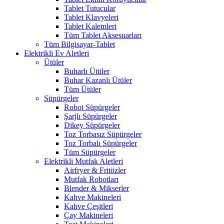
Tablet Tutucular
Tablet Klavyeleri
Tablet Kalemleri
Tüm Tablet Aksesuarları
Tüm Bilgisayar-Tablet
Elektrikli Ev Aletleri
Ütüler
Buharlı Ütüler
Buhar Kazanlı Ütüler
Tüm Ütüler
Süpürgeler
Robot Süpürgeler
Şarjlı Süpürgeler
Dikey Süpürgeler
Toz Torbasız Süpürgeler
Toz Torbalı Süpürgeler
Tüm Süpürgeler
Elektrikli Mutfak Aletleri
Airfryer & Fritözler
Mutfak Robotları
Blender & Mikserler
Kahve Makineleri
Kahve Çeşitleri
Çay Makineleri