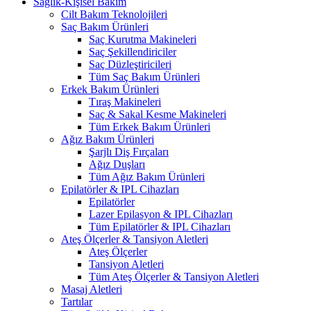
Sağlık-Kişisel Bakım
Cilt Bakım Teknolojileri
Saç Bakım Ürünleri
Saç Kurutma Makineleri
Saç Şekillendiriciler
Saç Düzleştiricileri
Tüm Saç Bakım Ürünleri
Erkek Bakım Ürünleri
Tıraş Makineleri
Saç & Sakal Kesme Makineleri
Tüm Erkek Bakım Ürünleri
Ağız Bakım Ürünleri
Şarjlı Diş Fırçaları
Ağız Duşları
Tüm Ağız Bakım Ürünleri
Epilatörler & IPL Cihazları
Epilatörler
Lazer Epilasyon & IPL Cihazları
Tüm Epilatörler & IPL Cihazları
Ateş Ölçerler & Tansiyon Aletleri
Ateş Ölçerler
Tansiyon Aletleri
Tüm Ateş Ölçerler & Tansiyon Aletleri
Masaj Aletleri
Tartılar