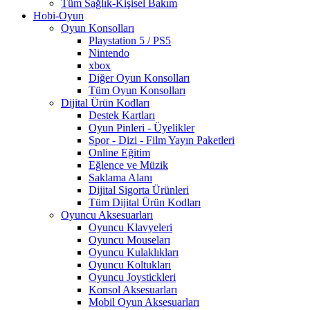
Tüm Sağlık-Kişisel Bakım
Hobi-Oyun
Oyun Konsolları
Playstation 5 / PS5
Nintendo
xbox
Diğer Oyun Konsolları
Tüm Oyun Konsolları
Dijital Ürün Kodları
Destek Kartları
Oyun Pinleri - Üyelikler
Spor - Dizi - Film Yayın Paketleri
Online Eğitim
Eğlence ve Müzik
Saklama Alanı
Dijital Sigorta Ürünleri
Tüm Dijital Ürün Kodları
Oyuncu Aksesuarları
Oyuncu Klavyeleri
Oyuncu Mouseları
Oyuncu Kulaklıkları
Oyuncu Koltukları
Oyuncu Joystickleri
Konsol Aksesuarları
Mobil Oyun Aksesuarları