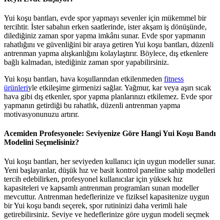
Yui koşu bantları, evde spor yapmayı sevenler için mükemmel bir
tercihtir. İster sabahın erken saatlerinde, ister akşam iş dönüşünde,
dilediğiniz zaman spor yapma imkânı sunar. Evde spor yapmanın
rahatlığını ve güvenliğini bir araya getiren Yui koşu bantları, düzenli
antrenman yapma alışkanlığını kolaylaştırır. Böylece, dış etkenlere
bağlı kalmadan, istediğiniz zaman spor yapabilirsiniz.
Yui koşu bantları, hava koşullarından etkilenmeden
fitness
ürünleri
yle etkileşime girmenizi sağlar. Yağmur, kar veya aşırı sıcak
hava gibi dış etkenler, spor yapma planlarınızı etkilemez. Evde spor
yapmanın getirdiği bu rahatlık, düzenli antrenman yapma
motivasyonunuzu artırır.
Acemiden Profesyonele: Seviyenize Göre Hangi Yui Koşu Bandı
Modelini Seçmelisiniz?
Yui koşu bantları, her seviyeden kullanıcı için uygun modeller sunar.
Yeni başlayanlar, düşük hız ve basit kontrol paneline sahip modelleri
tercih edebilirken, profesyonel kullanıcılar için yüksek hız
kapasiteleri ve kapsamlı antrenman programları sunan modeller
mevcuttur. Antrenman hedeflerinize ve fiziksel kapasitenize uygun
bir Yui koşu bandı seçerek, spor rutininizi daha verimli hale
getirebilirsiniz. Seviye ve hedeflerinize göre uygun modeli seçmek