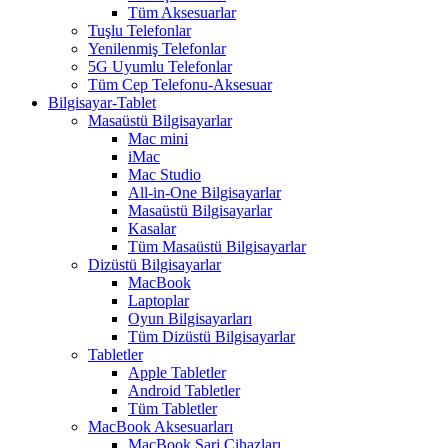
Tüm Aksesuarlar
Tuşlu Telefonlar
Yenilenmiş Telefonlar
5G Uyumlu Telefonlar
Tüm Cep Telefonu-Aksesuar
Bilgisayar-Tablet
Masaüstü Bilgisayarlar
Mac mini
iMac
Mac Studio
All-in-One Bilgisayarlar
Masaüstü Bilgisayarlar
Kasalar
Tüm Masaüstü Bilgisayarlar
Dizüstü Bilgisayarlar
MacBook
Laptoplar
Oyun Bilgisayarları
Tüm Dizüstü Bilgisayarlar
Tabletler
Apple Tabletler
Android Tabletler
Tüm Tabletler
MacBook Aksesuarları
MacBook Şarj Cihazları