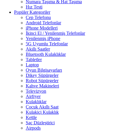
Numara Taşıma & Hat Taşıma
Hız Testi
Popüler Kategoriler
Cep Telefonu
Android Telefonlar
iPhone Modelleri
İkinci El / Yenilenmiş Telefonlar
Yenilenmiş iPhone
5G Uyumlu Telefonlar
Akıllı Saatler
Bluetooth Kulaklıklar
Tabletler
Laptop
Oyun Bilgisayarları
Dikey Süpürgeler
Robot Süpürgeler
Kahve Makineleri
Televizyon
Airfryer
Kulaklıklar
Çocuk Akıllı Saat
Kulakiçi Kulaklık
Kettle
Saç Düzleştirici
Airpods