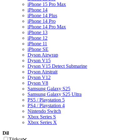
iPhone 15 Pro Max
iPhone 14
iPhone 14 Plus
iPhone 14 Pro
iPhone 14 Pro Max
iPhone 13
iPhone 12
iPhone 11
iPhone SE
Dyson Airwrap
Dyson V15
Dyson V15 Detect Submarine
Dyson Airstrait
Dyson V12
Dyson V8
Samsung Galaxy S25
Samsung Galaxy S25 Ultra
PS5 / Playstation 5
PS4 / Playstation 4
Nintendo Switch
Xbox Series S
Xbox Series X
Dil
Türkçe