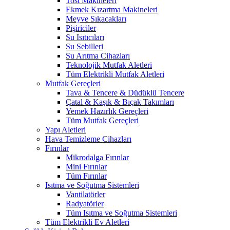
Tost Makineleri
Ekmek Kızartma Makineleri
Meyve Sıkacakları
Pişiriciler
Su Isıtıcıları
Su Sebilleri
Su Arıtma Cihazları
Teknolojik Mutfak Aletleri
Tüm Elektrikli Mutfak Aletleri
Mutfak Gereçleri
Tava & Tencere & Düdüklü Tencere
Çatal & Kaşık & Bıçak Takımları
Yemek Hazırlık Gereçleri
Tüm Mutfak Gereçleri
Yapı Aletleri
Hava Temizleme Cihazları
Fırınlar
Mikrodalga Fırınlar
Mini Fırınlar
Tüm Fırınlar
Isıtma ve Soğutma Sistemleri
Vantilatörler
Radyatörler
Tüm Isıtma ve Soğutma Sistemleri
Tüm Elektrikli Ev Aletleri