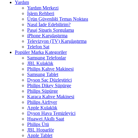
Yardım
Yardım Merkezi
İşlem Rehberi
Ürün Güvenliği Temas Noktası
Nasıl İade Edebilirim?
Pasaj Sipariş Sorgulama
iPhone Karşılaştırma
Televizyon (TV) Karşılaştırma
Telefon Sat
Popüler Marka Kategoriler
Samsung Telefonlar
JBL Kulaklık
Philips Kahve Makinesi
Samsung Tablet
Dyson Saç Düzleştirici
Philips Dikey Süpürge
Philips Süpürge
Karaca Kahve Makinesi
Philips Airfryer
Apple Kulaklık
Dyson Hava Temizleyici
Huawei Akıllı Saat
Philips Ütü
JBL Hoparlör
Apple Tablet