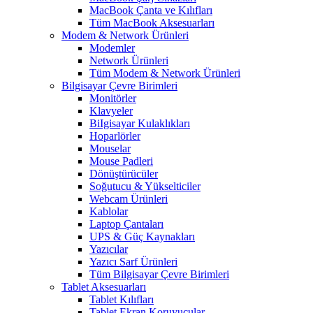
MacBook Çanta ve Kılıfları
Tüm MacBook Aksesuarları
Modem & Network Ürünleri
Modemler
Network Ürünleri
Tüm Modem & Network Ürünleri
Bilgisayar Çevre Birimleri
Monitörler
Klavyeler
BiIgisayar Kulaklıkları
Hoparlörler
Mouselar
Mouse Padleri
Dönüştürücüler
Soğutucu & Yükselticiler
Webcam Ürünleri
Kablolar
Laptop Çantaları
UPS & Güç Kaynakları
Yazıcılar
Yazıcı Sarf Ürünleri
Tüm Bilgisayar Çevre Birimleri
Tablet Aksesuarları
Tablet Kılıfları
Tablet Ekran Koruyucular