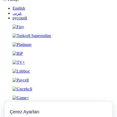
English
عربى
русский