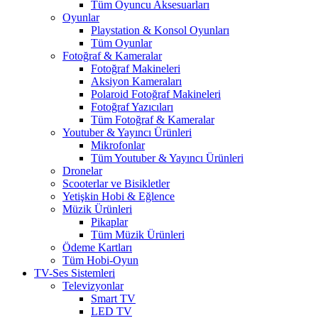
Tüm Oyuncu Aksesuarları
Oyunlar
Playstation & Konsol Oyunları
Tüm Oyunlar
Fotoğraf & Kameralar
Fotoğraf Makineleri
Aksiyon Kameraları
Polaroid Fotoğraf Makineleri
Fotoğraf Yazıcıları
Tüm Fotoğraf & Kameralar
Youtuber & Yayıncı Ürünleri
Mikrofonlar
Tüm Youtuber & Yayıncı Ürünleri
Dronelar
Scooterlar ve Bisikletler
Yetişkin Hobi & Eğlence
Müzik Ürünleri
Pikaplar
Tüm Müzik Ürünleri
Ödeme Kartları
Tüm Hobi-Oyun
TV-Ses Sistemleri
Televizyonlar
Smart TV
LED TV