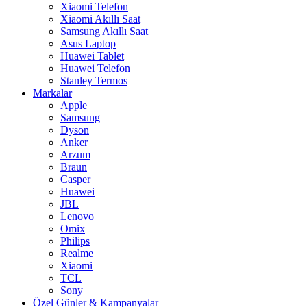
Xiaomi Telefon
Xiaomi Akıllı Saat
Samsung Akıllı Saat
Asus Laptop
Huawei Tablet
Huawei Telefon
Stanley Termos
Markalar
Apple
Samsung
Dyson
Anker
Arzum
Braun
Casper
Huawei
JBL
Lenovo
Omix
Philips
Realme
Xiaomi
TCL
Sony
Özel Günler & Kampanyalar