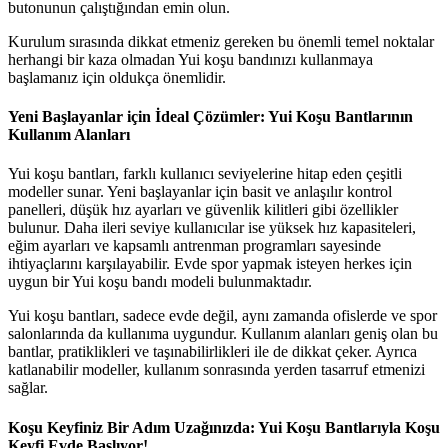
butonunun çalıştığından emin olun.
Kurulum sırasında dikkat etmeniz gereken bu önemli temel noktalar
herhangi bir kaza olmadan Yui koşu bandınızı kullanmaya
başlamanız için oldukça önemlidir.
Yeni Başlayanlar için İdeal Çözümler: Yui Koşu Bantlarının
Kullanım Alanları
Yui koşu bantları, farklı kullanıcı seviyelerine hitap eden çeşitli
modeller sunar. Yeni başlayanlar için basit ve anlaşılır kontrol
panelleri, düşük hız ayarları ve güvenlik kilitleri gibi özellikler
bulunur. Daha ileri seviye kullanıcılar ise yüksek hız kapasiteleri,
eğim ayarları ve kapsamlı antrenman programları sayesinde
ihtiyaçlarını karşılayabilir. Evde spor yapmak isteyen herkes için
uygun bir Yui koşu bandı modeli bulunmaktadır.
Yui koşu bantları, sadece evde değil, aynı zamanda ofislerde ve spor
salonlarında da kullanıma uygundur. Kullanım alanları geniş olan bu
bantlar, pratiklikleri ve taşınabilirlikleri ile de dikkat çeker. Ayrıca
katlanabilir modeller, kullanım sonrasında yerden tasarruf etmenizi
sağlar.
Koşu Keyfiniz Bir Adım Uzağınızda: Yui Koşu Bantlarıyla Koşu
Keyfi Evde Başlıyor!