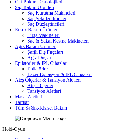
Cilt Bakım Teknolojileri
Saç Bakım Ürünleri
Saç Kurutma Makineleri
Saç Şekillendiriciler
Saç Düzleştiricileri
Erkek Bakım Ürünleri
Tıraş Makineleri
Saç & Sakal Kesme Makineleri
Ağız Bakım Ürünleri
Şarjlı Diş Fırçaları
Ağız Duşları
Epilatörler & IPL Cihazları
Epilatörler
Lazer Epilasyon & IPL Cihazları
Ateş Ölçerler & Tansiyon Aletleri
Ateş Ölçerler
Tansiyon Aletleri
Masaj Aletleri
Tartılar
Tüm Sağlık-Kişisel Bakım
Hobi-Oyun