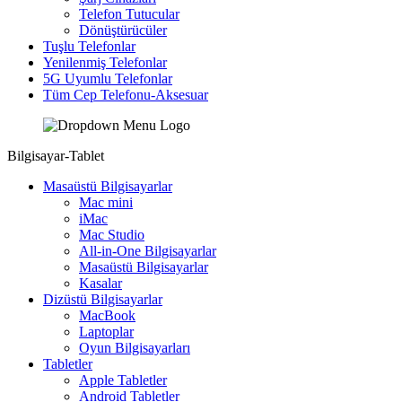
Telefon Tutucular
Dönüştürücüler
Tuşlu Telefonlar
Yenilenmiş Telefonlar
5G Uyumlu Telefonlar
Tüm Cep Telefonu-Aksesuar
Bilgisayar-Tablet
Masaüstü Bilgisayarlar
Mac mini
iMac
Mac Studio
All-in-One Bilgisayarlar
Masaüstü Bilgisayarlar
Kasalar
Dizüstü Bilgisayarlar
MacBook
Laptoplar
Oyun Bilgisayarları
Tabletler
Apple Tabletler
Android Tabletler