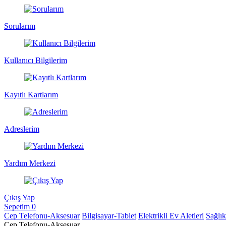
Sorularım
Kullanıcı Bilgilerim
Kayıtlı Kartlarım
Adreslerim
Yardım Merkezi
Çıkış Yap
Sepetim
0
Cep Telefonu-Aksesuar
Bilgisayar-Tablet
Elektrikli Ev Aletleri
Sağlı
Cep Telefonu-Aksesuar