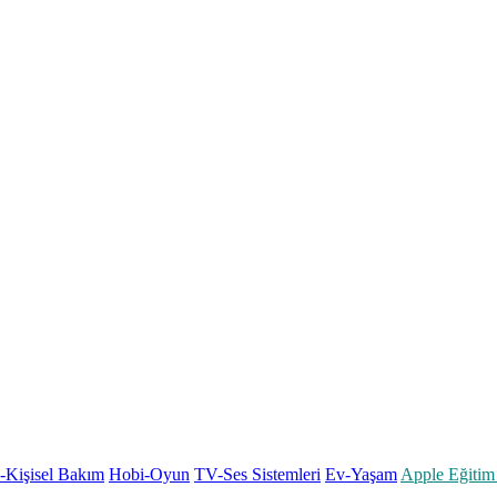
k-Kişisel Bakım
Hobi-Oyun
TV-Ses Sistemleri
Ev-Yaşam
Apple Eğitim