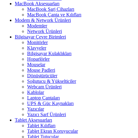
MacBook Aksesuarları
MacBook Şarj Cihazları
MacBook Çanta ve Kılıfları
Modem & Network Ürünleri
Modemler
Network Ürünleri
Bilgisayar Çevre Birimleri
Monitörler
Klavyeler
BiIgisayar Kulaklıkları
Hoparlörler
Mouselar
Mouse Padleri
Dönüştürücüler
Soğutucu & Yükselticiler
Webcam Ürünleri
Kablolar
Laptop Çantaları
UPS & Güç Kaynakları
Yazıcılar
Yazıcı Sarf Ürünleri
Tablet Aksesuarları
Tablet Kılıfları
Tablet Ekran Koruyucular
Tablet Tutucular