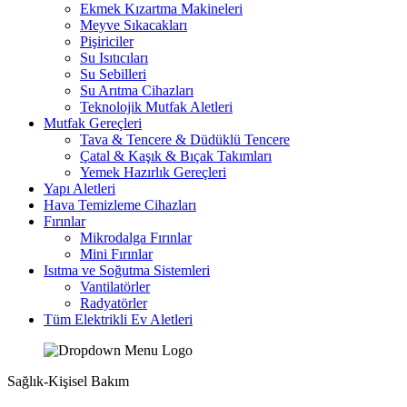
Ekmek Kızartma Makineleri
Meyve Sıkacakları
Pişiriciler
Su Isıtıcıları
Su Sebilleri
Su Arıtma Cihazları
Teknolojik Mutfak Aletleri
Mutfak Gereçleri
Tava & Tencere & Düdüklü Tencere
Çatal & Kaşık & Bıçak Takımları
Yemek Hazırlık Gereçleri
Yapı Aletleri
Hava Temizleme Cihazları
Fırınlar
Mikrodalga Fırınlar
Mini Fırınlar
Isıtma ve Soğutma Sistemleri
Vantilatörler
Radyatörler
Tüm Elektrikli Ev Aletleri
Sağlık-Kişisel Bakım