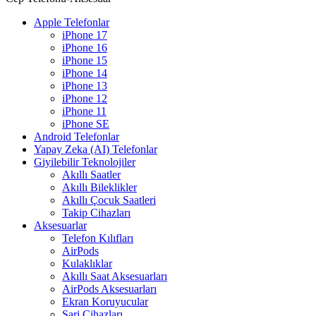
Apple Telefonlar
iPhone 17
iPhone 16
iPhone 15
iPhone 14
iPhone 13
iPhone 12
iPhone 11
iPhone SE
Android Telefonlar
Yapay Zeka (AI) Telefonlar
Giyilebilir Teknolojiler
Akıllı Saatler
Akıllı Bileklikler
Akıllı Çocuk Saatleri
Takip Cihazları
Aksesuarlar
Telefon Kılıfları
AirPods
Kulaklıklar
Akıllı Saat Aksesuarları
AirPods Aksesuarları
Ekran Koruyucular
Şarj Cihazları