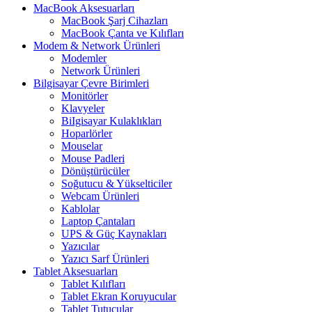
MacBook Aksesuarları
MacBook Şarj Cihazları
MacBook Çanta ve Kılıfları
Modem & Network Ürünleri
Modemler
Network Ürünleri
Bilgisayar Çevre Birimleri
Monitörler
Klavyeler
BiIgisayar Kulaklıkları
Hoparlörler
Mouselar
Mouse Padleri
Dönüştürücüler
Soğutucu & Yükselticiler
Webcam Ürünleri
Kablolar
Laptop Çantaları
UPS & Güç Kaynakları
Yazıcılar
Yazıcı Sarf Ürünleri
Tablet Aksesuarları
Tablet Kılıfları
Tablet Ekran Koruyucular
Tablet Tutucular