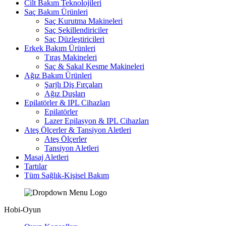
Cilt Bakım Teknolojileri
Saç Bakım Ürünleri
Saç Kurutma Makineleri
Saç Şekillendiriciler
Saç Düzleştiricileri
Erkek Bakım Ürünleri
Tıraş Makineleri
Saç & Sakal Kesme Makineleri
Ağız Bakım Ürünleri
Şarjlı Diş Fırçaları
Ağız Duşları
Epilatörler & IPL Cihazları
Epilatörler
Lazer Epilasyon & IPL Cihazları
Ateş Ölçerler & Tansiyon Aletleri
Ateş Ölçerler
Tansiyon Aletleri
Masaj Aletleri
Tartılar
Tüm Sağlık-Kişisel Bakım
Hobi-Oyun