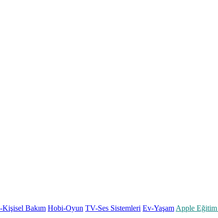
k-Kişisel Bakım
Hobi-Oyun
TV-Ses Sistemleri
Ev-Yaşam
Apple Eğitim