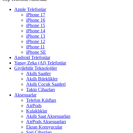
Apple Telefonlar
iPhone 17
iPhone 16
iPhone 15
iPhone 14
iPhone 13
iPhone 12
iPhone 11
iPhone SE
Android Telefonlar
Yapay Zeka (AI) Telefonlar
Giyilebilir Teknolojiler
Akıllı Saatler
Akıllı Bileklikler
Akıllı Çocuk Saatleri
Takip Cihazları
Aksesuarlar
Telefon Kılıfları
AirPods
Kulaklıklar
Akıllı Saat Aksesuarları
AirPods Aksesuarları
Ekran Koruyucular
Şarj Cihazları