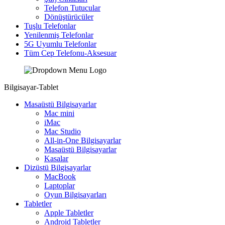
Telefon Tutucular
Dönüştürücüler
Tuşlu Telefonlar
Yenilenmiş Telefonlar
5G Uyumlu Telefonlar
Tüm Cep Telefonu-Aksesuar
Bilgisayar-Tablet
Masaüstü Bilgisayarlar
Mac mini
iMac
Mac Studio
All-in-One Bilgisayarlar
Masaüstü Bilgisayarlar
Kasalar
Dizüstü Bilgisayarlar
MacBook
Laptoplar
Oyun Bilgisayarları
Tabletler
Apple Tabletler
Android Tabletler