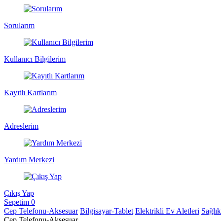
Sorularım
Kullanıcı Bilgilerim
Kayıtlı Kartlarım
Adreslerim
Yardım Merkezi
Çıkış Yap
Sepetim
0
Cep Telefonu-Aksesuar
Bilgisayar-Tablet
Elektrikli Ev Aletleri
Sağlı
Cep Telefonu-Aksesuar