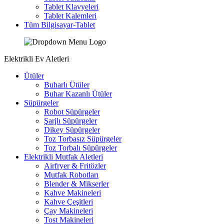
Tablet Klavyeleri
Tablet Kalemleri
Tüm Bilgisayar-Tablet
Elektrikli Ev Aletleri
Ütüler
Buharlı Ütüler
Buhar Kazanlı Ütüler
Süpürgeler
Robot Süpürgeler
Şarjlı Süpürgeler
Dikey Süpürgeler
Toz Torbasız Süpürgeler
Toz Torbalı Süpürgeler
Elektrikli Mutfak Aletleri
Airfryer & Fritözler
Mutfak Robotları
Blender & Mikserler
Kahve Makineleri
Kahve Çeşitleri
Çay Makineleri
Tost Makineleri