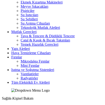
Ekmek Kızartma Makineleri
Meyve Sıkacakları
Pişiriciler
Su Isıtıcıları
Su Sebilleri
Su Arıtma Cihazları
Teknolojik Mutfak Aletleri
Mutfak Gereçleri
Tava & Tencere & Düdüklü Tencere
Çatal & Kaşık & Bıçak Takımları
Yemek Hazırlık Gereçleri
Yapı Aletleri
Hava Temizleme Cihazları
Fırınlar
Mikrodalga Fırınlar
Mini Fırınlar
Isıtma ve Soğutma Sistemleri
Vantilatörler
Radyatörler
Tüm Elektrikli Ev Aletleri
Sağlık-Kişisel Bakım