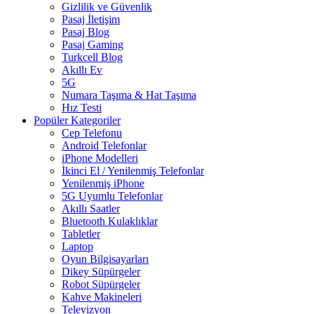
Gizlilik ve Güvenlik
Pasaj İletişim
Pasaj Blog
Pasaj Gaming
Turkcell Blog
Akıllı Ev
5G
Numara Taşıma & Hat Taşıma
Hız Testi
Popüler Kategoriler
Cep Telefonu
Android Telefonlar
iPhone Modelleri
İkinci El / Yenilenmiş Telefonlar
Yenilenmiş iPhone
5G Uyumlu Telefonlar
Akıllı Saatler
Bluetooth Kulaklıklar
Tabletler
Laptop
Oyun Bilgisayarları
Dikey Süpürgeler
Robot Süpürgeler
Kahve Makineleri
Televizyon