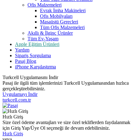
Ofis Malzemeleri
Evrak İmha Makineleri
Ofis Mobilyaları
Masaüstü Gereçleri
Tüm Ofis Malzemeleri
Akıllı & İlginç Ürünler
Tüm Ev-Yaşam
Apple Eğitim Ürünleri
Yardım
Sipariş Sorgulama
Pasaj Blog
iPhone Karşılaştırma
Turkcell Uygulamasını İndir
Pasaj ile ilgili tüm işlemlerinizi Turkcell Uygulamasından hızlıca
gerçekleştirebilirsiniz.
Uygulamayı İndir
turkcell.com.tr
Hızlı Giriş
Size özel ödeme avantajları ve size özel tekliflerden faydalanmak
için Giriş Yap/Üye Ol seçeneği ile devam edebilirsiniz.
Hızlı Giriş
veya