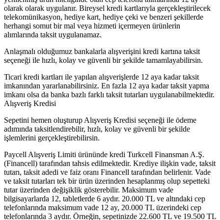
olarak olarak uygulanır. Bireysel kredi kartlarıyla gerçekleştirilecek
telekomünikasyon, hediye kart, hediye çeki ve benzeri şekillerde
herhangi somut bir mal veya hizmeti içermeyen ürünlerin
alımlarında taksit uygulanamaz.
Anlaşmalı olduğumuz bankalarla alışverişini kredi kartına taksit
seçeneği ile hızlı, kolay ve güvenli bir şekilde tamamlayabilirsin.
Ticari kredi kartları ile yapılan alışverişlerde 12 aya kadar taksit
imkanından yararlanabilirsiniz. En fazla 12 aya kadar taksit yapma
imkanı olsa da banka bazlı farklı taksit tutarları uygulanabilmektedir.
Alışveriş Kredisi
Sepetini hemen oluşturup Alışveriş Kredisi seçeneği ile ödeme
adımında taksitlendirebilir, hızlı, kolay ve güvenli bir şekilde
işlemlerini gerçekleştirebilirsin.
Paycell Alışveriş Limiti ürününde kredi Turkcell Finansman A.Ş.
(Financell) tarafından tahsis edilmektedir. Krediye ilişkin vade, taksit
tutarı, taksit adedi ve faiz oranı Financell tarafından belirlenir. Vade
ve taksit tutarları tek bir ürün üzerinden hesaplanmış olup sepetteki
tutar üzerinden değişiklik gösterebilir. Maksimum vade
bilgisayarlarda 12, tabletlerde 6 aydır. 20.000 TL ve altındaki cep
telefonlarında maksimum vade 12 ay, 20.000 TL üzerindeki cep
telefonlarında 3 aydır. Örneğin, sepetinizde 22.600 TL ve 19.500 TL