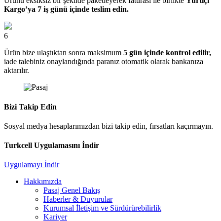
Ürünü eksiksiz bir şekilde paketleyerek faturası ile birlikte
Yurtiçi
Kargo’ya 7 iş günü içinde teslim edin.
6
Ürün bize ulaştıktan sonra maksimum
5 gün içinde kontrol edilir,
iade talebiniz onaylandığında paranız otomatik olarak bankanıza
aktarılır.
Bizi Takip Edin
Sosyal medya hesaplarımızdan bizi takip edin, fırsatları kaçırmayın.
Turkcell Uygulamasını İndir
Uygulamayı İndir
Hakkımızda
Pasaj Genel Bakış
Haberler & Duyurular
Kurumsal İletişim ve Sürdürürebilirlik
Kariyer