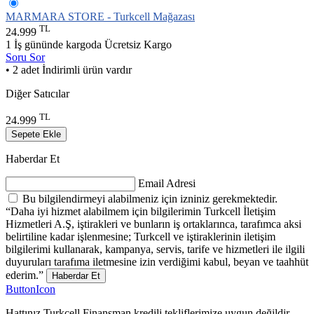
MARMARA STORE - Turkcell Mağazası
TL
24.999
1 İş gününde kargoda
Ücretsiz Kargo
Soru Sor
• 2 adet İndirimli ürün vardır
Diğer Satıcılar
TL
24.999
Sepete Ekle
Haberdar Et
Email Adresi
Bu bilgilendirmeyi alabilmeniz için izniniz gerekmektedir.
“Daha iyi hizmet alabilmem için bilgilerimin Turkcell İletişim
Hizmetleri A.Ş, iştirakleri ve bunların iş ortaklarınca, tarafımca aksi
belirtiline kadar işlenmesine; Turkcell ve iştiraklerinin iletişim
bilgilerimi kullanarak, kampanya, servis, tarife ve hizmetleri ile ilgili
duyuruları tarafıma iletmesine izin verdiğimi kabul, beyan ve taahhüt
ederim.”
Haberdar Et
ButtonIcon
Hattınız Turkcell Finansman kredili tekliflerimize uygun değildir.