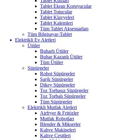
Tablet Kılıfları
Tablet Ekran Koruyucular
Tablet Tutucular
Tablet Klavyeleri
Tablet Kalemleri
Tüm Tablet Aksesuarları
Tüm Bilgisayar-Tablet
Elektrikli Ev Aletleri
Ütüler
Buharlı Ütüler
Buhar Kazanlı Ütüler
Tüm Ütüler
Süpürgeler
Robot Süpürgeler
Şarjlı Süpürgeler
Dikey Süpürgeler
Toz Torbasız Süpürgeler
Toz Torbalı Süpürgeler
Tüm Süpürgeler
Elektrikli Mutfak Aletleri
Airfryer & Fritözler
Mutfak Robotları
Blender & Mikserler
Kahve Makineleri
Kahve Çeşitleri