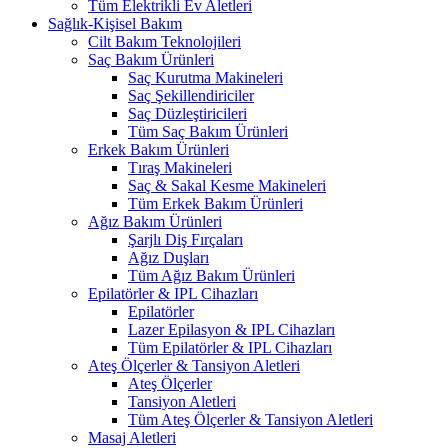
Tüm Elektrikli Ev Aletleri
Sağlık-Kişisel Bakım
Cilt Bakım Teknolojileri
Saç Bakım Ürünleri
Saç Kurutma Makineleri
Saç Şekillendiriciler
Saç Düzleştiricileri
Tüm Saç Bakım Ürünleri
Erkek Bakım Ürünleri
Tıraş Makineleri
Saç & Sakal Kesme Makineleri
Tüm Erkek Bakım Ürünleri
Ağız Bakım Ürünleri
Şarjlı Diş Fırçaları
Ağız Duşları
Tüm Ağız Bakım Ürünleri
Epilatörler & IPL Cihazları
Epilatörler
Lazer Epilasyon & IPL Cihazları
Tüm Epilatörler & IPL Cihazları
Ateş Ölçerler & Tansiyon Aletleri
Ateş Ölçerler
Tansiyon Aletleri
Tüm Ateş Ölçerler & Tansiyon Aletleri
Masaj Aletleri