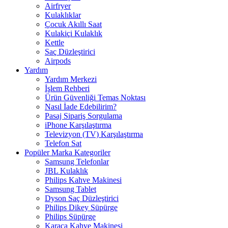
Airfryer
Kulaklıklar
Çocuk Akıllı Saat
Kulakiçi Kulaklık
Kettle
Saç Düzleştirici
Airpods
Yardım
Yardım Merkezi
İşlem Rehberi
Ürün Güvenliği Temas Noktası
Nasıl İade Edebilirim?
Pasaj Sipariş Sorgulama
iPhone Karşılaştırma
Televizyon (TV) Karşılaştırma
Telefon Sat
Popüler Marka Kategoriler
Samsung Telefonlar
JBL Kulaklık
Philips Kahve Makinesi
Samsung Tablet
Dyson Saç Düzleştirici
Philips Dikey Süpürge
Philips Süpürge
Karaca Kahve Makinesi