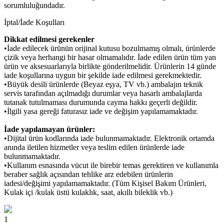
sorumluluğundadır.
İptal/İade Koşulları
Dikkat edilmesi gerekenler
•İade edilecek ürünün orijinal kutusu bozulmamış olmalı, ürünlerde
çizik veya herhangi bir hasar olmamalıdır. İade edilen ürün tüm yan
ürün ve aksesuarlarıyla birlikte gönderilmelidir. Ürünlerin 14 günde
iade koşullarına uygun bir şekilde iade edilmesi gerekmektedir.
•Büyük desili ürünlerde (Beyaz eşya, TV vb.) ambalajın teknik
servis tarafından açılmadığı durumlar veya hasarlı ambalajlarda
tutanak tutulmaması durumunda cayma hakkı geçerli değildir.
•İlgili yasa gereği faturasız iade ve değişim yapılamamaktadır.
İade yapılamayan ürünler:
•Dijital ürün kodlarında iade bulunmamaktadır. Elektronik ortamda
anında iletilen hizmetler veya teslim edilen ürünlerde iade
bulunmamaktadır.
•Kullanım esnasında vücut ile birebir temas gerektiren ve kullanımla
beraber sağlık açısından tehlike arz edebilen ürünlerin
iadesi/değişimi yapılamamaktadır. (Tüm Kişisel Bakım Ürünleri,
Kulak içi /kulak üstü kulaklık, saat, akıllı bileklik vb.)
1