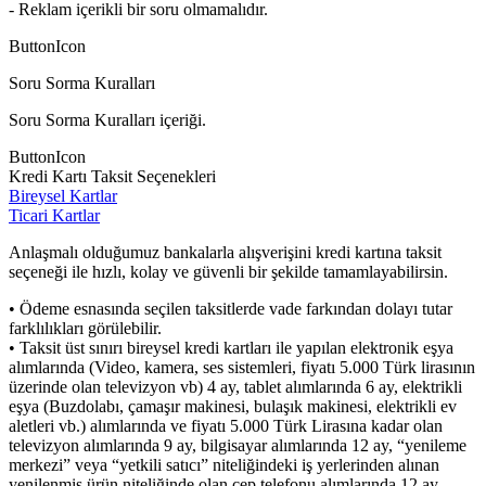
- Reklam içerikli bir soru olmamalıdır.
ButtonIcon
Soru Sorma Kuralları
Soru Sorma Kuralları içeriği.
ButtonIcon
Kredi Kartı Taksit Seçenekleri
Bireysel Kartlar
Ticari Kartlar
Anlaşmalı olduğumuz bankalarla alışverişini kredi kartına taksit
seçeneği ile hızlı, kolay ve güvenli bir şekilde tamamlayabilirsin.
• Ödeme esnasında seçilen taksitlerde vade farkından dolayı tutar
farklılıkları görülebilir.
• Taksit üst sınırı bireysel kredi kartları ile yapılan elektronik eşya
alımlarında (Video, kamera, ses sistemleri, fiyatı 5.000 Türk lirasının
üzerinde olan televizyon vb) 4 ay, tablet alımlarında 6 ay, elektrikli
eşya (Buzdolabı, çamaşır makinesi, bulaşık makinesi, elektrikli ev
aletleri vb.) alımlarında ve fiyatı 5.000 Türk Lirasına kadar olan
televizyon alımlarında 9 ay, bilgisayar alımlarında 12 ay, “yenileme
merkezi” veya “yetkili satıcı” niteliğindeki iş yerlerinden alınan
yenilenmiş ürün niteliğinde olan cep telefonu alımlarında 12 ay