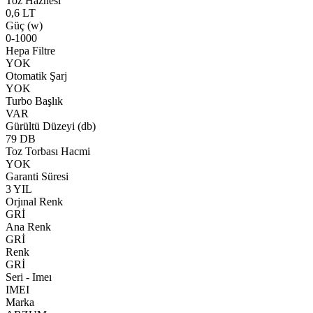
Toz Haznesi
0,6 LT
Güç (w)
0-1000
Hepa Filtre
YOK
Otomatik Şarj
YOK
Turbo Başlık
VAR
Gürültü Düzeyi (db)
79 DB
Toz Torbası Hacmi
YOK
Garanti Süresi
3 YIL
Orjınal Renk
GRİ
Ana Renk
GRİ
Renk
GRİ
Seri - Imeı
IMEI
Marka