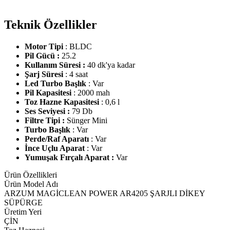
Teknik Özellikler
Motor Tipi
: BLDC
Pil Gücü :
25.2
Kullanım Süresi :
40 dk'ya kadar
Şarj Süresi
: 4 saat
Led Turbo Başlık
: Var
Pil Kapasitesi
: 2000 mah
Toz Hazne Kapasitesi
: 0,6 l
Ses Seviyesi :
79 Db
Filtre Tipi :
Sünger Mini
Turbo Başlık
: Var
Perde/Raf Aparatı
: Var
İnce Uçlu Aparat
: Var
Yumuşak Fırçalı Aparat :
Var
Ürün Özellikleri
Ürün Model Adı
ARZUM MAGİCLEAN POWER AR4205 ŞARJLI DİKEY
SÜPÜRGE
Üretim Yeri
ÇİN