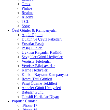
Omix
Philips
Realme
Xiaomi
TCL
Sony
Özel Günler & Kampanyalar
Apple Eğitim
Düğün ve Çeyiz Paketleri
Fırsatlar Pasajı
Pasaj Günleri
Uykusu Kaçanlar Kulübü
Sevgililer Günü Hediyeleri
Vergisiz Telefonlar
Vergisiz Bilgisayarlar
Karne Hediyeleri
Kurban Bayramı Kampanyası
Resmi Tatil Günleri
Pasaj Ödeme Teklifleri
Anneler Günü Hediyeleri
Babalar Günü
Taksitli Harikalar Diyarı
Popüler Ürünler
iPhone 17
iPhone 16