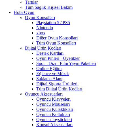
Tartılar
Tüm Sağlık-Kişisel Bakım
Hobi-Oyun
Oyun Konsolları
Playstation 5 / PS5
Nintendo
xbox
Diğer Oyun Konsolları
Tüm Oyun Konsolları
Dijital Ürün Kodları
Destek Kartları
Oyun Pinleri - Üyelikler
Spor - Dizi - Film Yayın Paketleri
Online Eğitim
Eğlence ve Müzik
Saklama Alanı
Dijital Sigorta Ürünleri
Tüm Dijital Ürün Kodları
Oyuncu Aksesuarları
Oyuncu Klavyeleri
Oyuncu Mouseları
Oyuncu Kulaklıkları
Oyuncu Koltukları
Oyuncu Joystickleri
Konsol Aksesuarları