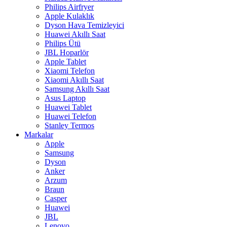
Philips Airfryer
Apple Kulaklık
Dyson Hava Temizleyici
Huawei Akıllı Saat
Philips Ütü
JBL Hoparlör
Apple Tablet
Xiaomi Telefon
Xiaomi Akıllı Saat
Samsung Akıllı Saat
Asus Laptop
Huawei Tablet
Huawei Telefon
Stanley Termos
Markalar
Apple
Samsung
Dyson
Anker
Arzum
Braun
Casper
Huawei
JBL
Lenovo