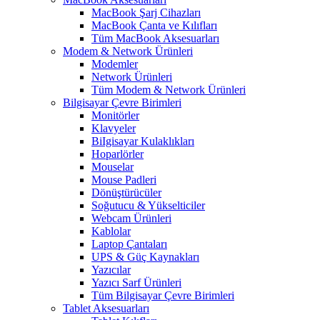
MacBook Şarj Cihazları
MacBook Çanta ve Kılıfları
Tüm MacBook Aksesuarları
Modem & Network Ürünleri
Modemler
Network Ürünleri
Tüm Modem & Network Ürünleri
Bilgisayar Çevre Birimleri
Monitörler
Klavyeler
BiIgisayar Kulaklıkları
Hoparlörler
Mouselar
Mouse Padleri
Dönüştürücüler
Soğutucu & Yükselticiler
Webcam Ürünleri
Kablolar
Laptop Çantaları
UPS & Güç Kaynakları
Yazıcılar
Yazıcı Sarf Ürünleri
Tüm Bilgisayar Çevre Birimleri
Tablet Aksesuarları