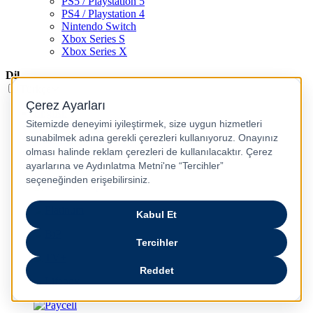
PS5 / Playstation 5
PS4 / Playstation 4
Nintendo Switch
Xbox Series S
Xbox Series X
Dil
Türkçe
English
عربى
русский