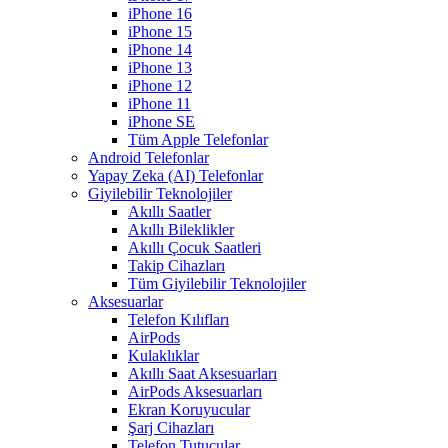
iPhone 16
iPhone 15
iPhone 14
iPhone 13
iPhone 12
iPhone 11
iPhone SE
Tüm Apple Telefonlar
Android Telefonlar
Yapay Zeka (AI) Telefonlar
Giyilebilir Teknolojiler
Akıllı Saatler
Akıllı Bileklikler
Akıllı Çocuk Saatleri
Takip Cihazları
Tüm Giyilebilir Teknolojiler
Aksesuarlar
Telefon Kılıfları
AirPods
Kulaklıklar
Akıllı Saat Aksesuarları
AirPods Aksesuarları
Ekran Koruyucular
Şarj Cihazları
Telefon Tutucular