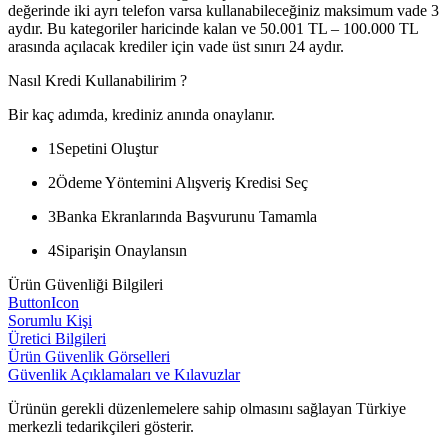
değerinde iki ayrı telefon varsa kullanabileceğiniz maksimum vade 3
aydır. Bu kategoriler haricinde kalan ve 50.001 TL – 100.000 TL
arasında açılacak krediler için vade üst sınırı 24 aydır.
Nasıl Kredi Kullanabilirim ?
Bir kaç adımda, krediniz anında onaylanır.
1
Sepetini Oluştur
2
Ödeme Yöntemini Alışveriş Kredisi Seç
3
Banka Ekranlarında Başvurunu Tamamla
4
Siparişin Onaylansın
Ürün Güvenliği Bilgileri
ButtonIcon
Sorumlu Kişi
Üretici Bilgileri
Ürün Güvenlik Görselleri
Güvenlik Açıklamaları ve Kılavuzlar
Ürünün gerekli düzenlemelere sahip olmasını sağlayan Türkiye
merkezli tedarikçileri gösterir.