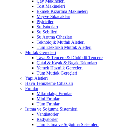
Çay Makineleri
Tost Makineleri
Ekmek Kızartma Makineleri
Meyve Sıkacakları
Pişiriciler
Su Isıtıcıları
Su Sebilleri
Su Arıtma Cihazları
Teknolojik Mutfak Aletleri
Tüm Elektrikli Mutfak Aletleri
Mutfak Gereçleri
Tava & Tencere & Düdüklü Tencere
Çatal & Kaşık & Bıçak Takımları
Yemek Hazırlık Gereçleri
Tüm Mutfak Gereçleri
Yapı Aletleri
Hava Temizleme Cihazları
Fırınlar
Mikrodalga Fırınlar
Mini Fırınlar
Tüm Fırınlar
Isıtma ve Soğutma Sistemleri
Vantilatörler
Radyatörler
Tüm Isıtma ve Soğutma Sistemleri