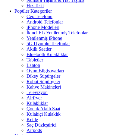
Numara Taşıma & Hat Taşıma
Hız Testi
Popüler Kategoriler
Cep Telefonu
Android Telefonlar
iPhone Modelleri
İkinci El / Yenilenmiş Telefonlar
Yenilenmiş iPhone
5G Uyumlu Telefonlar
Akıllı Saatler
Bluetooth Kulaklıklar
Tabletler
Laptop
Oyun Bilgisayarları
Dikey Süpürgeler
Robot Süpürgeler
Kahve Makineleri
Televizyon
Airfryer
Kulaklıklar
Çocuk Akıllı Saat
Kulakiçi Kulaklık
Kettle
Saç Düzleştirici
Airpods