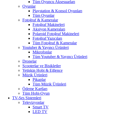
Tüm Oyuncu Aksesuarları
Oyunlar
Playstation & Konsol Oyunları
Tüm Oyunlar
Fotoğraf & Kameralar
Fotoğraf Makineleri
Aksiyon Kameraları
Polaroid Fotoğraf Makineleri
Fotoğraf Yazıcıları
Tüm Fotoğraf & Kameralar
Youtuber & Yayıncı Ürünleri
Mikrofonlar
Tüm Youtuber & Yayıncı Ürünleri
Dronelar
Scooterlar ve Bisikletler
Yetişkin Hobi & Eğlence
Müzik Ürünleri
Pikaplar
Tüm Müzik Ürünleri
Ödeme Kartları
Tüm Hobi-Oyun
TV-Ses Sistemleri
Televizyonlar
Smart TV
LED TV