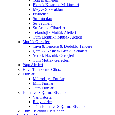
Tost Makineleri
Ekmek Kızartma Makineleri
Meyve Sıkacakları
Pişiriciler
Su Isıtıcıları
Su Sebilleri
Su Arıtma Cihazları
Teknolojik Mutfak Aletleri
Tüm Elektrikli Mutfak Aletleri
Mutfak Gereçleri
Tava & Tencere & Düdüklü Tencere
Çatal & Kaşık & Bıçak Takımları
Yemek Hazırlık Gereçleri
Tüm Mutfak Gereçleri
Yapı Aletleri
Hava Temizleme Cihazları
Fırınlar
Mikrodalga Fırınlar
Mini Fırınlar
Tüm Fırınlar
Isıtma ve Soğutma Sistemleri
Vantilatörler
Radyatörler
Tüm Isıtma ve Soğutma Sistemleri
Tüm Elektrikli Ev Aletleri