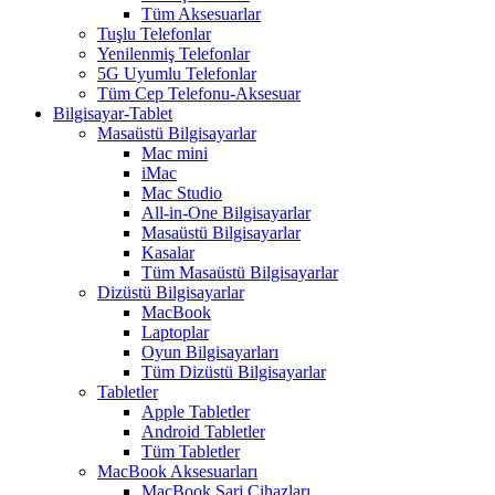
Tüm Aksesuarlar
Tuşlu Telefonlar
Yenilenmiş Telefonlar
5G Uyumlu Telefonlar
Tüm Cep Telefonu-Aksesuar
Bilgisayar-Tablet
Masaüstü Bilgisayarlar
Mac mini
iMac
Mac Studio
All-in-One Bilgisayarlar
Masaüstü Bilgisayarlar
Kasalar
Tüm Masaüstü Bilgisayarlar
Dizüstü Bilgisayarlar
MacBook
Laptoplar
Oyun Bilgisayarları
Tüm Dizüstü Bilgisayarlar
Tabletler
Apple Tabletler
Android Tabletler
Tüm Tabletler
MacBook Aksesuarları
MacBook Şarj Cihazları