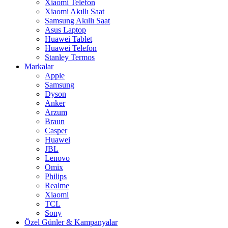
Xiaomi Telefon
Xiaomi Akıllı Saat
Samsung Akıllı Saat
Asus Laptop
Huawei Tablet
Huawei Telefon
Stanley Termos
Markalar
Apple
Samsung
Dyson
Anker
Arzum
Braun
Casper
Huawei
JBL
Lenovo
Omix
Philips
Realme
Xiaomi
TCL
Sony
Özel Günler & Kampanyalar