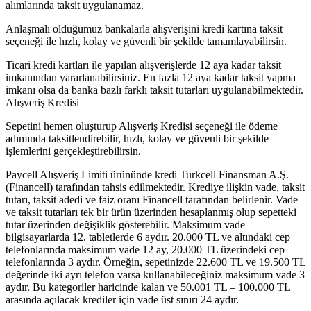
alımlarında taksit uygulanamaz.
Anlaşmalı olduğumuz bankalarla alışverişini kredi kartına taksit
seçeneği ile hızlı, kolay ve güvenli bir şekilde tamamlayabilirsin.
Ticari kredi kartları ile yapılan alışverişlerde 12 aya kadar taksit
imkanından yararlanabilirsiniz. En fazla 12 aya kadar taksit yapma
imkanı olsa da banka bazlı farklı taksit tutarları uygulanabilmektedir.
Alışveriş Kredisi
Sepetini hemen oluşturup Alışveriş Kredisi seçeneği ile ödeme
adımında taksitlendirebilir, hızlı, kolay ve güvenli bir şekilde
işlemlerini gerçekleştirebilirsin.
Paycell Alışveriş Limiti ürününde kredi Turkcell Finansman A.Ş.
(Financell) tarafından tahsis edilmektedir. Krediye ilişkin vade, taksit
tutarı, taksit adedi ve faiz oranı Financell tarafından belirlenir. Vade
ve taksit tutarları tek bir ürün üzerinden hesaplanmış olup sepetteki
tutar üzerinden değişiklik gösterebilir. Maksimum vade
bilgisayarlarda 12, tabletlerde 6 aydır. 20.000 TL ve altındaki cep
telefonlarında maksimum vade 12 ay, 20.000 TL üzerindeki cep
telefonlarında 3 aydır. Örneğin, sepetinizde 22.600 TL ve 19.500 TL
değerinde iki ayrı telefon varsa kullanabileceğiniz maksimum vade 3
aydır. Bu kategoriler haricinde kalan ve 50.001 TL – 100.000 TL
arasında açılacak krediler için vade üst sınırı 24 aydır.