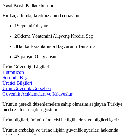
Nasıl Kredi Kullanabilirim ?
Bir kaç adımda, krediniz anında onaylanır.
1
Sepetini Oluştur
2
Ödeme Yöntemini Alışveriş Kredisi Seç
3
Banka Ekranlarında Başvurunu Tamamla
4
Siparişin Onaylansın
Ürün Güvenliği Bilgileri
ButtonIcon
Sorumlu Kişi
Üretici Bilgileri
Ürün Güvenlik Görselleri
Güvenlik Açıklamaları ve Kılavuzlar
Ürünün gerekli düzenlemelere sahip olmasını sağlayan Türkiye
merkezli tedarikçileri gösterir.
Ürün bilgileri, ürünün üreticisi ile ilgili adres ve bilgileri içerir.
Ürünün ambalajı ve ürüne ilişkin güvenlik uyarıları hakkında