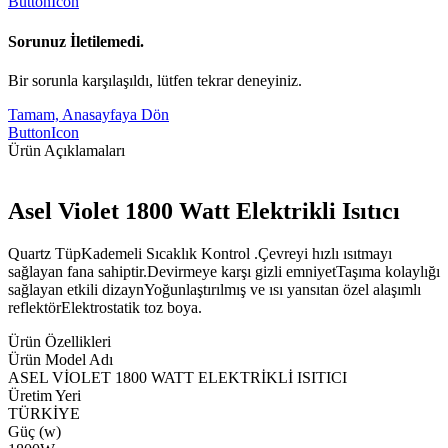
ButtonIcon
Sorunuz İletilemedi.
Bir sorunla karşılaşıldı, lütfen tekrar deneyiniz.
Tamam, Anasayfaya Dön
ButtonIcon
Ürün Açıklamaları
Asel Violet 1800 Watt Elektrikli Isıtıcı
Quartz TüpKademeli Sıcaklık Kontrol .Çevreyi hızlı ısıtmayı
sağlayan fana sahiptir.Devirmeye karşı gizli emniyetTaşıma kolaylığı
sağlayan etkili dizaynYoğunlaştırılmış ve ısı yansıtan özel alaşımlı
reflektörElektrostatik toz boya.
Ürün Özellikleri
Ürün Model Adı
ASEL VİOLET 1800 WATT ELEKTRİKLİ ISITICI
Üretim Yeri
TÜRKİYE
Güç (w)