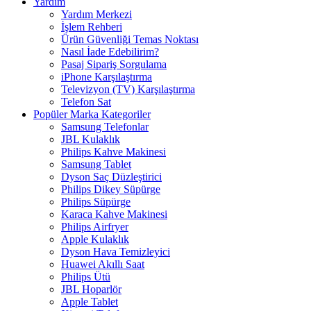
Yardım
Yardım Merkezi
İşlem Rehberi
Ürün Güvenliği Temas Noktası
Nasıl İade Edebilirim?
Pasaj Sipariş Sorgulama
iPhone Karşılaştırma
Televizyon (TV) Karşılaştırma
Telefon Sat
Popüler Marka Kategoriler
Samsung Telefonlar
JBL Kulaklık
Philips Kahve Makinesi
Samsung Tablet
Dyson Saç Düzleştirici
Philips Dikey Süpürge
Philips Süpürge
Karaca Kahve Makinesi
Philips Airfryer
Apple Kulaklık
Dyson Hava Temizleyici
Huawei Akıllı Saat
Philips Ütü
JBL Hoparlör
Apple Tablet