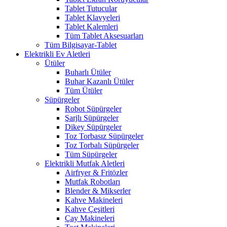
Tablet Tutucular
Tablet Klavyeleri
Tablet Kalemleri
Tüm Tablet Aksesuarları
Tüm Bilgisayar-Tablet
Elektrikli Ev Aletleri
Ütüler
Buharlı Ütüler
Buhar Kazanlı Ütüler
Tüm Ütüler
Süpürgeler
Robot Süpürgeler
Şarjlı Süpürgeler
Dikey Süpürgeler
Toz Torbasız Süpürgeler
Toz Torbalı Süpürgeler
Tüm Süpürgeler
Elektrikli Mutfak Aletleri
Airfryer & Fritözler
Mutfak Robotları
Blender & Mikserler
Kahve Makineleri
Kahve Çeşitleri
Çay Makineleri