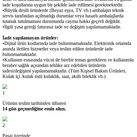
iade koşullarına uygun bir şekilde iade edilmesi gerekmektedir.
•Büyük desili ürünlerde (Beyaz eşya, TV vb.) ambalajın teknik
servis tarafından açılmadığı durumlar veya hasarlı ambalajlarda
tutanak tutulmaması durumunda cayma hakkı geçerli değildir.
•İlgili yasa gereği faturasız iade ve değişim yapılamamaktadır.
İade yapılamayan ürünler:
•Dijital ürün kodlarında iade bulunmamaktadır. Elektronik ortamda
anında iletilen hizmetler veya teslim edilen ürünlerde iade
bulunmamaktadır.
•Kullanım esnasında vücut ile birebir temas gerektiren ve kullanımla
beraber sağlık açısından tehlike arz edebilen ürünlerin
iadesi/değişimi yapılamamaktadır. (Tüm Kişisel Bakım Ürünleri,
Kulak içi /kulak üstü kulaklık, saat, akıllı bileklik vb.)
1
Ürünün teslim tarihinden itibaren
14 gün geçmediğine emin olun.
2
Pasaj üzerinde