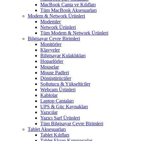
MacBook Çanta ve Kılıfları
Tüm MacBook Aksesuarları
Modem & Network Ürünleri
Modemler
Network Ürünleri
Tüm Modem & Network Ürünleri
Bilgisayar Çevre Birimleri
Monitörler
Klavyeler
BiIgisayar Kulaklıkları
Hoparlörler
Mouselar
Mouse Padleri
Dönüştürücüler
Soğutucu & Yükselticiler
Webcam Ürünleri
Kablolar
Laptop Çantaları
UPS & Güç Kaynakları
Yazıcılar
Yazıcı Sarf Ürünleri
Tüm Bilgisayar Çevre Birimleri
Tablet Aksesuarları
Tablet Kılıfları
Tablet Ekran Koruyucular