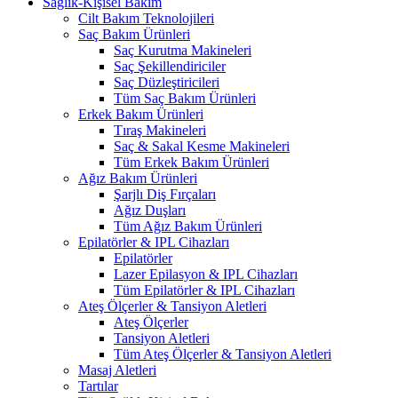
Sağlık-Kişisel Bakım
Cilt Bakım Teknolojileri
Saç Bakım Ürünleri
Saç Kurutma Makineleri
Saç Şekillendiriciler
Saç Düzleştiricileri
Tüm Saç Bakım Ürünleri
Erkek Bakım Ürünleri
Tıraş Makineleri
Saç & Sakal Kesme Makineleri
Tüm Erkek Bakım Ürünleri
Ağız Bakım Ürünleri
Şarjlı Diş Fırçaları
Ağız Duşları
Tüm Ağız Bakım Ürünleri
Epilatörler & IPL Cihazları
Epilatörler
Lazer Epilasyon & IPL Cihazları
Tüm Epilatörler & IPL Cihazları
Ateş Ölçerler & Tansiyon Aletleri
Ateş Ölçerler
Tansiyon Aletleri
Tüm Ateş Ölçerler & Tansiyon Aletleri
Masaj Aletleri
Tartılar