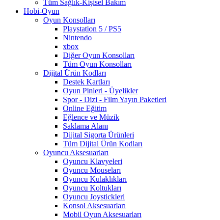
Tüm Sağlık-Kişisel Bakım
Hobi-Oyun
Oyun Konsolları
Playstation 5 / PS5
Nintendo
xbox
Diğer Oyun Konsolları
Tüm Oyun Konsolları
Dijital Ürün Kodları
Destek Kartları
Oyun Pinleri - Üyelikler
Spor - Dizi - Film Yayın Paketleri
Online Eğitim
Eğlence ve Müzik
Saklama Alanı
Dijital Sigorta Ürünleri
Tüm Dijital Ürün Kodları
Oyuncu Aksesuarları
Oyuncu Klavyeleri
Oyuncu Mouseları
Oyuncu Kulaklıkları
Oyuncu Koltukları
Oyuncu Joystickleri
Konsol Aksesuarları
Mobil Oyun Aksesuarları