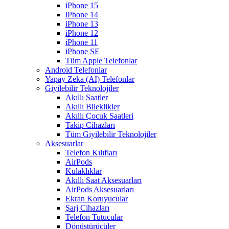
iPhone 15
iPhone 14
iPhone 13
iPhone 12
iPhone 11
iPhone SE
Tüm Apple Telefonlar
Android Telefonlar
Yapay Zeka (AI) Telefonlar
Giyilebilir Teknolojiler
Akıllı Saatler
Akıllı Bileklikler
Akıllı Çocuk Saatleri
Takip Cihazları
Tüm Giyilebilir Teknolojiler
Aksesuarlar
Telefon Kılıfları
AirPods
Kulaklıklar
Akıllı Saat Aksesuarları
AirPods Aksesuarları
Ekran Koruyucular
Şarj Cihazları
Telefon Tutucular
Dönüştürücüler