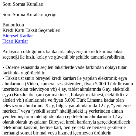
Soru Sorma Kuralları
Soru Sorma Kuralları içeriği.
ButtonIcon
Kredi Kartı Taksit Seçenekleri
Bireysel Kartlar
Ticari Kartlar
Anlaşmalı olduğumuz bankalarla alışverişini kredi kartına taksit
seçeneği ile hızlı, kolay ve güvenli bir şekilde tamamlayabilirsin.
• Ödeme esnasında seçilen taksitlerde vade farkından dolayı tutar
farklılıkları görülebilir.
• Taksit üst sınırı bireysel kredi kartları ile yapılan elektronik eşya
alımlarında (Video, kamera, ses sistemleri, fiyatı 5.000 Türk lirasının
üzerinde olan televizyon vb) 4 ay, tablet alımlarında 6 ay, elektrikli
eşya (Buzdolabı, çamaşır makinesi, bulaşık makinesi, elektrikli ev
aletleri vb.) alımlarında ve fiyatı 5.000 Türk Lirasına kadar olan
televizyon alımlarında 9 ay, bilgisayar alımlarında 12 ay, “yenileme
merkezi” veya “yetkili satıcı” niteliğindeki iş yerlerinden alınan
yenilenmiş ürün niteliğinde olan cep telefonu alımlarında 12 ay
olarak olarak uygulanır. Bireysel kredi kartlarıyla gerçekleştirilecek
telekomünikasyon, hediye kart, hediye çeki ve benzeri şekillerde
herhangi somut bir mal veya hizmeti içermeyen ürünlerin