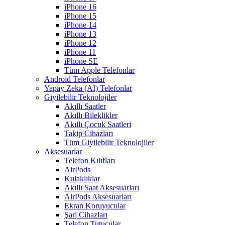
iPhone 16
iPhone 15
iPhone 14
iPhone 13
iPhone 12
iPhone 11
iPhone SE
Tüm Apple Telefonlar
Android Telefonlar
Yapay Zeka (AI) Telefonlar
Giyilebilir Teknolojiler
Akıllı Saatler
Akıllı Bileklikler
Akıllı Çocuk Saatleri
Takip Cihazları
Tüm Giyilebilir Teknolojiler
Aksesuarlar
Telefon Kılıfları
AirPods
Kulaklıklar
Akıllı Saat Aksesuarları
AirPods Aksesuarları
Ekran Koruyucular
Şarj Cihazları
Telefon Tutucular