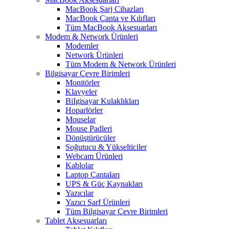
MacBook Şarj Cihazları
MacBook Çanta ve Kılıfları
Tüm MacBook Aksesuarları
Modem & Network Ürünleri
Modemler
Network Ürünleri
Tüm Modem & Network Ürünleri
Bilgisayar Çevre Birimleri
Monitörler
Klavyeler
BiIgisayar Kulaklıkları
Hoparlörler
Mouselar
Mouse Padleri
Dönüştürücüler
Soğutucu & Yükselticiler
Webcam Ürünleri
Kablolar
Laptop Çantaları
UPS & Güç Kaynakları
Yazıcılar
Yazıcı Sarf Ürünleri
Tüm Bilgisayar Çevre Birimleri
Tablet Aksesuarları