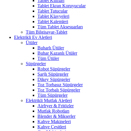
Tablet Kılıfları
Tablet Ekran Koruyucular
Tablet Tutucular
Tablet Klavyeleri
Tablet Kalemleri
Tüm Tablet Aksesuarları
Tüm Bilgisayar-Tablet
Elektrikli Ev Aletleri
Ütüler
Buharlı Ütüler
Buhar Kazanlı Ütüler
Tüm Ütüler
Süpürgeler
Robot Süpürgeler
Şarjlı Süpürgeler
Dikey Süpürgeler
Toz Torbasız Süpürgeler
Toz Torbalı Süpürgeler
Tüm Süpürgeler
Elektrikli Mutfak Aletleri
Airfryer & Fritözler
Mutfak Robotları
Blender & Mikserler
Kahve Makineleri
Kahve Çeşitleri