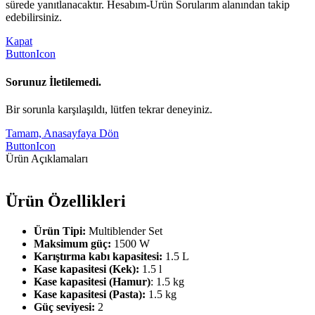
sürede yanıtlanacaktır. Hesabım-Ürün Sorularım alanından takip
edebilirsiniz.
Kapat
ButtonIcon
Sorunuz İletilemedi.
Bir sorunla karşılaşıldı, lütfen tekrar deneyiniz.
Tamam, Anasayfaya Dön
ButtonIcon
Ürün Açıklamaları
Ürün Özellikleri
Ürün Tipi:
Multiblender Set
Maksimum güç:
1500 W
Karıştırma kabı kapasitesi:
1.5 L
Kase kapasitesi (Kek):
1.5 l
Kase kapasitesi (Hamur)
: 1.5 kg
Kase kapasitesi (Pasta):
1.5 kg
Güç seviyesi:
2