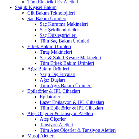
Tüm Elektrikli Ev Aletleri
Sağlık-Kişisel Bakım
Cilt Bakım Teknolojileri
Saç Bakım Ürünleri
Saç Kurutma Makineleri
Saç Şekillendiriciler
Saç Düzleştiricileri
Tüm Saç Bakım Ürünleri
Erkek Bakım Ürünleri
Tıraş Makineleri
Saç & Sakal Kesme Makineleri
Tüm Erkek Bakım Ürünleri
Ağız Bakım Ürünleri
Şarjlı Diş Fırçaları
Ağız Duşları
Tüm Ağız Bakım Ürünleri
Epilatörler & IPL Cihazları
Epilatörler
Lazer Epilasyon & IPL Cihazları
Tüm Epilatörler & IPL Cihazları
Ateş Ölçerler & Tansiyon Aletleri
Ateş Ölçerler
Tansiyon Aletleri
Tüm Ateş Ölçerler & Tansiyon Aletleri
Masaj Aletleri