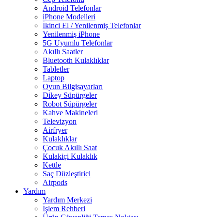
Android Telefonlar
iPhone Modelleri
İkinci El / Yenilenmiş Telefonlar
Yenilenmiş iPhone
5G Uyumlu Telefonlar
Akıllı Saatler
Bluetooth Kulaklıklar
Tabletler
Laptop
Oyun Bilgisayarları
Dikey Süpürgeler
Robot Süpürgeler
Kahve Makineleri
Televizyon
Airfryer
Kulaklıklar
Çocuk Akıllı Saat
Kulakiçi Kulaklık
Kettle
Saç Düzleştirici
Airpods
Yardım
Yardım Merkezi
İşlem Rehberi