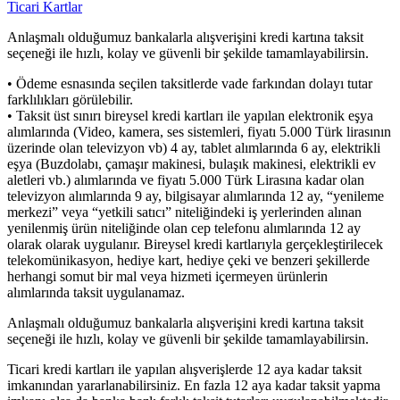
Ticari Kartlar
Anlaşmalı olduğumuz bankalarla alışverişini kredi kartına taksit
seçeneği ile hızlı, kolay ve güvenli bir şekilde tamamlayabilirsin.
• Ödeme esnasında seçilen taksitlerde vade farkından dolayı tutar
farklılıkları görülebilir.
• Taksit üst sınırı bireysel kredi kartları ile yapılan elektronik eşya
alımlarında (Video, kamera, ses sistemleri, fiyatı 5.000 Türk lirasının
üzerinde olan televizyon vb) 4 ay, tablet alımlarında 6 ay, elektrikli
eşya (Buzdolabı, çamaşır makinesi, bulaşık makinesi, elektrikli ev
aletleri vb.) alımlarında ve fiyatı 5.000 Türk Lirasına kadar olan
televizyon alımlarında 9 ay, bilgisayar alımlarında 12 ay, “yenileme
merkezi” veya “yetkili satıcı” niteliğindeki iş yerlerinden alınan
yenilenmiş ürün niteliğinde olan cep telefonu alımlarında 12 ay
olarak olarak uygulanır. Bireysel kredi kartlarıyla gerçekleştirilecek
telekomünikasyon, hediye kart, hediye çeki ve benzeri şekillerde
herhangi somut bir mal veya hizmeti içermeyen ürünlerin
alımlarında taksit uygulanamaz.
Anlaşmalı olduğumuz bankalarla alışverişini kredi kartına taksit
seçeneği ile hızlı, kolay ve güvenli bir şekilde tamamlayabilirsin.
Ticari kredi kartları ile yapılan alışverişlerde 12 aya kadar taksit
imkanından yararlanabilirsiniz. En fazla 12 aya kadar taksit yapma