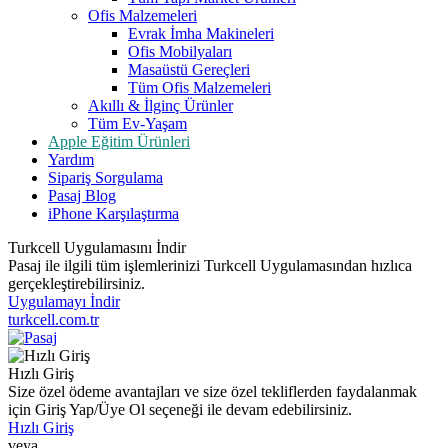
Ofis Malzemeleri
Evrak İmha Makineleri
Ofis Mobilyaları
Masaüstü Gereçleri
Tüm Ofis Malzemeleri
Akıllı & İlginç Ürünler
Tüm Ev-Yaşam
Apple Eğitim Ürünleri
Yardım
Sipariş Sorgulama
Pasaj Blog
iPhone Karşılaştırma
Turkcell Uygulamasını İndir
Pasaj ile ilgili tüm işlemlerinizi Turkcell Uygulamasından hızlıca
gerçekleştirebilirsiniz.
Uygulamayı İndir
turkcell.com.tr
Hızlı Giriş
Size özel ödeme avantajları ve size özel tekliflerden faydalanmak
için Giriş Yap/Üye Ol seçeneği ile devam edebilirsiniz.
Hızlı Giriş
veya