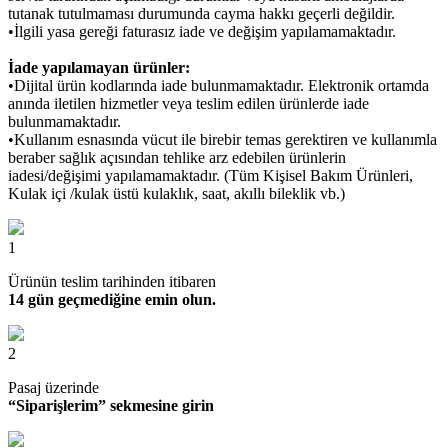
tutanak tutulmaması durumunda cayma hakkı geçerli değildir.
•İlgili yasa gereği faturasız iade ve değişim yapılamamaktadır.
İade yapılamayan ürünler:
•Dijital ürün kodlarında iade bulunmamaktadır. Elektronik ortamda
anında iletilen hizmetler veya teslim edilen ürünlerde iade
bulunmamaktadır.
•Kullanım esnasında vücut ile birebir temas gerektiren ve kullanımla
beraber sağlık açısından tehlike arz edebilen ürünlerin
iadesi/değişimi yapılamamaktadır. (Tüm Kişisel Bakım Ürünleri,
Kulak içi /kulak üstü kulaklık, saat, akıllı bileklik vb.)
1
Ürünün teslim tarihinden itibaren
14 gün geçmediğine emin olun.
2
Pasaj üzerinde
“Siparişlerim” sekmesine girin