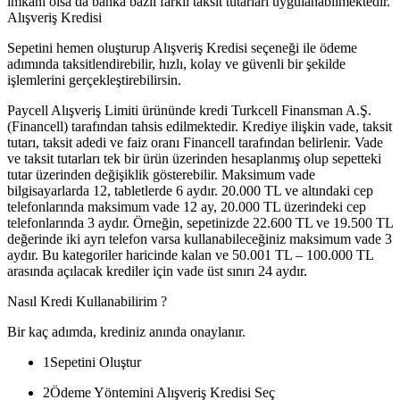
imkanı olsa da banka bazlı farklı taksit tutarları uygulanabilmektedir.
Alışveriş Kredisi
Sepetini hemen oluşturup Alışveriş Kredisi seçeneği ile ödeme
adımında taksitlendirebilir, hızlı, kolay ve güvenli bir şekilde
işlemlerini gerçekleştirebilirsin.
Paycell Alışveriş Limiti ürününde kredi Turkcell Finansman A.Ş.
(Financell) tarafından tahsis edilmektedir. Krediye ilişkin vade, taksit
tutarı, taksit adedi ve faiz oranı Financell tarafından belirlenir. Vade
ve taksit tutarları tek bir ürün üzerinden hesaplanmış olup sepetteki
tutar üzerinden değişiklik gösterebilir. Maksimum vade
bilgisayarlarda 12, tabletlerde 6 aydır. 20.000 TL ve altındaki cep
telefonlarında maksimum vade 12 ay, 20.000 TL üzerindeki cep
telefonlarında 3 aydır. Örneğin, sepetinizde 22.600 TL ve 19.500 TL
değerinde iki ayrı telefon varsa kullanabileceğiniz maksimum vade 3
aydır. Bu kategoriler haricinde kalan ve 50.001 TL – 100.000 TL
arasında açılacak krediler için vade üst sınırı 24 aydır.
Nasıl Kredi Kullanabilirim ?
Bir kaç adımda, krediniz anında onaylanır.
1
Sepetini Oluştur
2
Ödeme Yöntemini Alışveriş Kredisi Seç