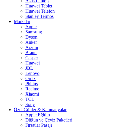
Asus Laptop
Huawei Tablet
Huawei Telefon
Stanley Termos
Markalar
Apple
Samsung
Dyson
Anker
Arzum
Braun
Casper
Huawei
JBL
Lenovo
Omix
Philips
Realme
Xiaomi
TCL
Sony
Özel Günler & Kampanyalar
Apple Eğitim
Düğün ve Çeyiz Paketleri
Fırsatlar Pasajı