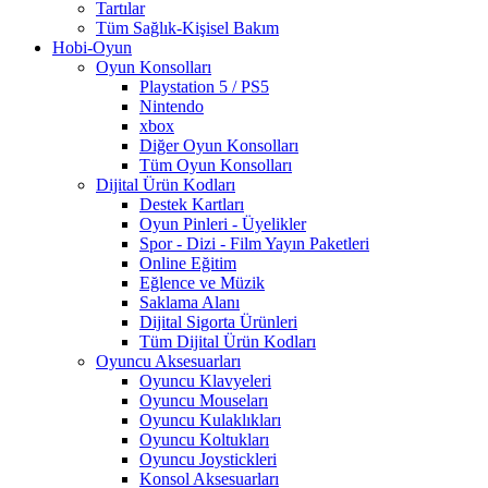
Tartılar
Tüm Sağlık-Kişisel Bakım
Hobi-Oyun
Oyun Konsolları
Playstation 5 / PS5
Nintendo
xbox
Diğer Oyun Konsolları
Tüm Oyun Konsolları
Dijital Ürün Kodları
Destek Kartları
Oyun Pinleri - Üyelikler
Spor - Dizi - Film Yayın Paketleri
Online Eğitim
Eğlence ve Müzik
Saklama Alanı
Dijital Sigorta Ürünleri
Tüm Dijital Ürün Kodları
Oyuncu Aksesuarları
Oyuncu Klavyeleri
Oyuncu Mouseları
Oyuncu Kulaklıkları
Oyuncu Koltukları
Oyuncu Joystickleri
Konsol Aksesuarları