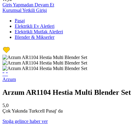
Giriş Yapmadan Devam Et
Kurumsal Yetkili Girişi
Pasaj
Elektrikli Ev Aletleri
Elektrikli Mutfak Aletleri
Blender & Mikserler
"
"
Arzum
Arzum AR1104 Hestia Multi Blender Set
5,0
Çok Yakında Turkcell Pasaj' da
Stoğa gelince haber ver