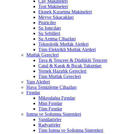
Çay Makineleri
Tost Makineleri
Ekmek Kızartma Makineleri
Meyve Sıkacakları
Pişiriciler
Su Isıtıcıları
Su Sebilleri
Su Arıtma Cihazları
Teknolojik Mutfak Aletleri
Tüm Elektrikli Mutfak Aletleri
Mutfak Gereçleri
Tava & Tencere & Düdüklü Tencere
Çatal & Kaşık & Bıçak Takımları
Yemek Hazırlık Gereçleri
Tüm Mutfak Gereçleri
Yapı Aletleri
Hava Temizleme Cihazları
Fırınlar
Mikrodalga Fırınlar
Mini Fırınlar
Tüm Fırınlar
Isıtma ve Soğutma Sistemleri
Vantilatörler
Radyatörler
Tüm Isıtma ve Soğutma Sistemleri