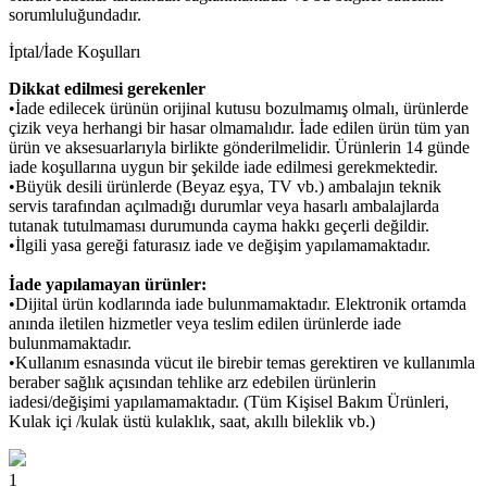
sorumluluğundadır.
İptal/İade Koşulları
Dikkat edilmesi gerekenler
•İade edilecek ürünün orijinal kutusu bozulmamış olmalı, ürünlerde
çizik veya herhangi bir hasar olmamalıdır. İade edilen ürün tüm yan
ürün ve aksesuarlarıyla birlikte gönderilmelidir. Ürünlerin 14 günde
iade koşullarına uygun bir şekilde iade edilmesi gerekmektedir.
•Büyük desili ürünlerde (Beyaz eşya, TV vb.) ambalajın teknik
servis tarafından açılmadığı durumlar veya hasarlı ambalajlarda
tutanak tutulmaması durumunda cayma hakkı geçerli değildir.
•İlgili yasa gereği faturasız iade ve değişim yapılamamaktadır.
İade yapılamayan ürünler:
•Dijital ürün kodlarında iade bulunmamaktadır. Elektronik ortamda
anında iletilen hizmetler veya teslim edilen ürünlerde iade
bulunmamaktadır.
•Kullanım esnasında vücut ile birebir temas gerektiren ve kullanımla
beraber sağlık açısından tehlike arz edebilen ürünlerin
iadesi/değişimi yapılamamaktadır. (Tüm Kişisel Bakım Ürünleri,
Kulak içi /kulak üstü kulaklık, saat, akıllı bileklik vb.)
1