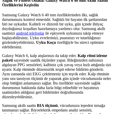
Sağlık ve Fitness Odaklı: Galaxy Watch 6 40 mm Akıllı Saatin
Özelliklerini Keşfedin
Samsung Galaxy Watch 6 40 mm özelliklerinden ilki, sağlık
durumunuzu kontrol etmesidir. Sağlıklı bir hayatın ilk şartlarından
biri ise uykudur. Kaliteli ve düzenli bir uyku, gün içinde ihtiyaç
duyduğunuz koşulları hazırlamaya yardımcı olur. Samsung akıllı
saatinizi
android telefonlar
ile eşleyerek uykunuzu takip etmeye
başlayabilirsiniz. Uyku evrelerinizi, puanınızı ve tutarlılığınızı
gözlemleyebilirsiniz.
Uyku Koçu
özelliğiyle bu süreci optimize
edebilirsiniz.
Galaxy Watch 6, kalp atışlarınızı da takip eder.
Kalp ritmi izleme
paketi
sayesinde saatlik ölçümler yapar. Bileğinizden nabzınızı
algılayan PPG sensörleri, kalbiniz çok yavaş veya hızlı attığında sizi
uyarır. Kalp ritminde düzensizlik tespit ederse bildirim gönderir.
Aynı zamanda sizi EKG çektirmeniz için teşvik eder. Kalp ritminin
yanı sıra tansiyon ölçümü de yaparak gün içinde vücudunuzda neler
olup bittiğini anlamanızı sağlar. Bu özellikler sayesinde sağlık
durumunuz hakkında daha fazla bilgi edinebilir ve hayatınızı
saatinizden aldığınız geri bildirimler doğrultusunda
düzenleyebilirsiniz.
Samsung akıllı saatin
BIA ölçümü
, vücudunuzu tepeden tırnağa
tanımanızı sağlar. Biyoelektrik empedans analiz sensörü,