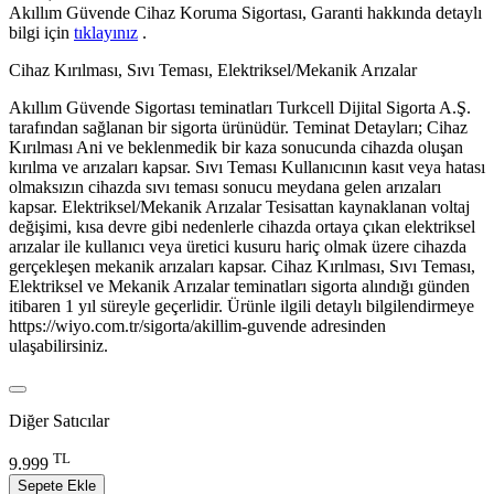
Akıllım Güvende Cihaz Koruma Sigortası, Garanti hakkında detaylı
bilgi için
tıklayınız
.
Cihaz Kırılması, Sıvı Teması, Elektriksel/Mekanik Arızalar
Akıllım Güvende Sigortası teminatları Turkcell Dijital Sigorta A.Ş.
tarafından sağlanan bir sigorta ürünüdür. Teminat Detayları; Cihaz
Kırılması Ani ve beklenmedik bir kaza sonucunda cihazda oluşan
kırılma ve arızaları kapsar. Sıvı Teması Kullanıcının kasıt veya hatası
olmaksızın cihazda sıvı teması sonucu meydana gelen arızaları
kapsar. Elektriksel/Mekanik Arızalar Tesisattan kaynaklanan voltaj
değişimi, kısa devre gibi nedenlerle cihazda ortaya çıkan elektriksel
arızalar ile kullanıcı veya üretici kusuru hariç olmak üzere cihazda
gerçekleşen mekanik arızaları kapsar. Cihaz Kırılması, Sıvı Teması,
Elektriksel ve Mekanik Arızalar teminatları sigorta alındığı günden
itibaren 1 yıl süreyle geçerlidir. Ürünle ilgili detaylı bilgilendirmeye
https://wiyo.com.tr/sigorta/akillim-guvende adresinden
ulaşabilirsiniz.
Diğer Satıcılar
TL
9.999
Sepete Ekle