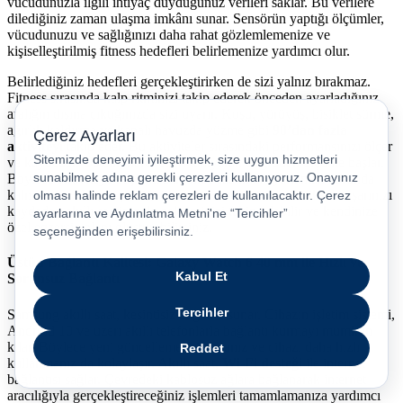
vücudunuzla ilgili ihtiyaç duyduğunuz verileri saklar. Bu verilere
dilediğiniz zaman ulaşma imkânı sunar. Sensörün yaptığı ölçümler,
vücudunuzu ve sağlığınızı daha rahat gözlemlemenize ve
kişiselleştirilmiş fitness hedefleri belirlemenize yardımcı olur.
Belirlediğiniz hedefleri gerçekleştirirken de sizi yalnız bırakmaz.
Fitness sırasında kalp ritminizi takip ederek önceden ayarladığınız
aralığın dışına çıktığınızda sizi uyarır. Koşu, yürüyüş, bisiklet sürme,
ağırlık kaldırma ve kapalı havuzda yüzme gibi
90’dan fazla
aktiviteyi
takip eder. Bu aktiviteler sırasındaki performansınızı ölçer
ve kaydeder. Üstelik hareketleri tanıyarak doğrudan ölçüme başlar.
Böylece aktiviteye başlamadan önce saatinizi ayarlamak zorunda
kalmazsınız. Hiçbir pratiği ölçmeyi unutmazsınız. Fiziksel başarınızı
kaydeden akıllı saatiniz ile gelişiminizi takip edebilir ve kendinize
özel egzersiz planı oluşturabilirsiniz.
Üstün Bağlantı Kalitesi: Galaxy Watch 6 40 mm ile Hızlı ve
Sorunsuz Bağlantı
Samsung akıllı saat, kesintisiz bağlantı sunar. Cihazın işletim sistemi,
Android 10 ve üzeri akıllı telefonlarla bağlantı kurmayı mümkün
kılar. Böylece yeni güncellemeleri almanız ve cihazı daha hızlı
kullanmanız da kolaylaşır. Akıllı saat,
Wi-Fi desteği
ile internet
bağlantısı sağlar. Çevredeki kablosuz ağlara bağlanarak internet
aracılığıyla gerçekleştireceğiniz işlemleri tamamlamanıza yardımcı