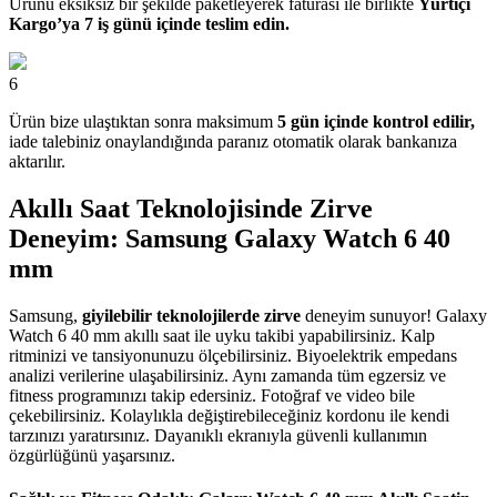
Ürünü eksiksiz bir şekilde paketleyerek faturası ile birlikte
Yurtiçi
Kargo’ya 7 iş günü içinde teslim edin.
6
Ürün bize ulaştıktan sonra maksimum
5 gün içinde kontrol edilir,
iade talebiniz onaylandığında paranız otomatik olarak bankanıza
aktarılır.
Akıllı Saat Teknolojisinde Zirve
Deneyim: Samsung Galaxy Watch 6 40
mm
Samsung,
giyilebilir teknolojilerde zirve
deneyim sunuyor! Galaxy
Watch 6 40 mm akıllı saat ile uyku takibi yapabilirsiniz. Kalp
ritminizi ve tansiyonunuzu ölçebilirsiniz. Biyoelektrik empedans
analizi verilerine ulaşabilirsiniz. Aynı zamanda tüm egzersiz ve
fitness programınızı takip edersiniz. Fotoğraf ve video bile
çekebilirsiniz. Kolaylıkla değiştirebileceğiniz kordonu ile kendi
tarzınızı yaratırsınız. Dayanıklı ekranıyla güvenli kullanımın
özgürlüğünü yaşarsınız.