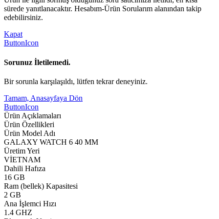
sürede yanıtlanacaktır. Hesabım-Ürün Sorularım alanından takip
edebilirsiniz.
Kapat
ButtonIcon
Sorunuz İletilemedi.
Bir sorunla karşılaşıldı, lütfen tekrar deneyiniz.
Tamam, Anasayfaya Dön
ButtonIcon
Ürün Açıklamaları
Ürün Özellikleri
Ürün Model Adı
GALAXY WATCH 6 40 MM
Üretim Yeri
VİETNAM
Dahili Hafıza
16 GB
Ram (bellek) Kapasitesi
2 GB
Ana İşlemci Hızı
1.4 GHZ