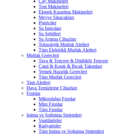
Çay Makineleri
Tost Makineleri
Ekmek Kızartma Makineleri
Meyve Sıkacakları
Pişiriciler
Su Isıtıcıları
Su Sebilleri
Su Arıtma Cihazları
Teknolojik Mutfak Aletleri
Tüm Elektrikli Mutfak Aletleri
Mutfak Gereçleri
Tava & Tencere & Düdüklü Tencere
Çatal & Kaşık & Bıçak Takımları
Yemek Hazırlık Gereçleri
Tüm Mutfak Gereçleri
Yapı Aletleri
Hava Temizleme Cihazları
Fırınlar
Mikrodalga Fırınlar
Mini Fırınlar
Tüm Fırınlar
Isıtma ve Soğutma Sistemleri
Vantilatörler
Radyatörler
Tüm Isıtma ve Soğutma Sistemleri