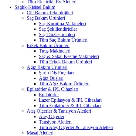
Tüm Elektrikli Ev Aletleri
Sağlık-Kişisel Bakım
Cilt Bakım Teknolojileri
Saç Bakım Ürünleri
Saç Kurutma Makineleri
Saç Şekillendiriciler
Saç Düzleştiricileri
Tüm Saç Bakım Ürünleri
Erkek Bakım Ürünleri
Tıraş Makineleri
Saç & Sakal Kesme Makineleri
Tüm Erkek Bakım Ürünleri
Ağız Bakım Ürünleri
Şarjlı Diş Fırçaları
Ağız Duşları
Tüm Ağız Bakım Ürünleri
Epilatörler & IPL Cihazları
Epilatörler
Lazer Epilasyon & IPL Cihazları
Tüm Epilatörler & IPL Cihazları
Ateş Ölçerler & Tansiyon Aletleri
Ateş Ölçerler
Tansiyon Aletleri
Tüm Ateş Ölçerler & Tansiyon Aletleri
Masaj Aletleri