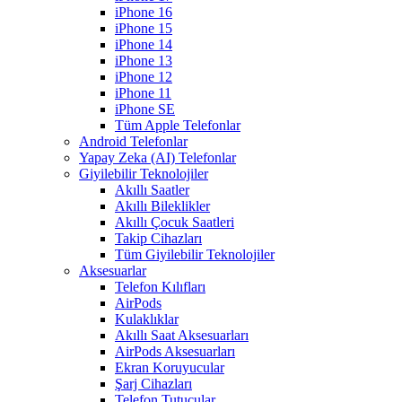
iPhone 16
iPhone 15
iPhone 14
iPhone 13
iPhone 12
iPhone 11
iPhone SE
Tüm Apple Telefonlar
Android Telefonlar
Yapay Zeka (AI) Telefonlar
Giyilebilir Teknolojiler
Akıllı Saatler
Akıllı Bileklikler
Akıllı Çocuk Saatleri
Takip Cihazları
Tüm Giyilebilir Teknolojiler
Aksesuarlar
Telefon Kılıfları
AirPods
Kulaklıklar
Akıllı Saat Aksesuarları
AirPods Aksesuarları
Ekran Koruyucular
Şarj Cihazları
Telefon Tutucular