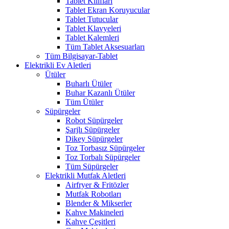
Tablet Kılıfları
Tablet Ekran Koruyucular
Tablet Tutucular
Tablet Klavyeleri
Tablet Kalemleri
Tüm Tablet Aksesuarları
Tüm Bilgisayar-Tablet
Elektrikli Ev Aletleri
Ütüler
Buharlı Ütüler
Buhar Kazanlı Ütüler
Tüm Ütüler
Süpürgeler
Robot Süpürgeler
Şarjlı Süpürgeler
Dikey Süpürgeler
Toz Torbasız Süpürgeler
Toz Torbalı Süpürgeler
Tüm Süpürgeler
Elektrikli Mutfak Aletleri
Airfryer & Fritözler
Mutfak Robotları
Blender & Mikserler
Kahve Makineleri
Kahve Çeşitleri