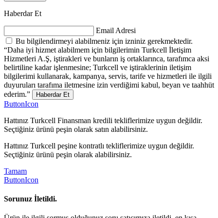
Haberdar Et
Email Adresi
Bu bilgilendirmeyi alabilmeniz için izniniz gerekmektedir.
“Daha iyi hizmet alabilmem için bilgilerimin Turkcell İletişim
Hizmetleri A.Ş, iştirakleri ve bunların iş ortaklarınca, tarafımca aksi
belirtiline kadar işlenmesine; Turkcell ve iştiraklerinin iletişim
bilgilerimi kullanarak, kampanya, servis, tarife ve hizmetleri ile ilgili
duyuruları tarafıma iletmesine izin verdiğimi kabul, beyan ve taahhüt
ederim.”
Haberdar Et
ButtonIcon
Hattınız Turkcell Finansman kredili tekliflerimize uygun değildir.
Seçtiğiniz ürünü peşin olarak satın alabilirsiniz.
Hattınız Turkcell peşine kontratlı tekliflerimize uygun değildir.
Seçtiğiniz ürünü peşin olarak alabilirsiniz.
Tamam
ButtonIcon
Sorunuz İletildi.
Ürün ile ilgili sormuş olduğunuz soru satıcımıza iletildi, en kısa