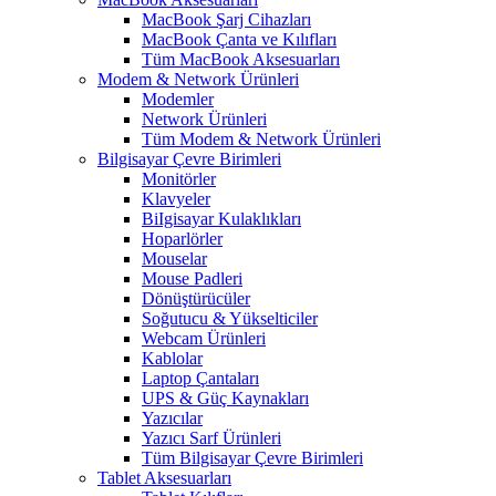
MacBook Şarj Cihazları
MacBook Çanta ve Kılıfları
Tüm MacBook Aksesuarları
Modem & Network Ürünleri
Modemler
Network Ürünleri
Tüm Modem & Network Ürünleri
Bilgisayar Çevre Birimleri
Monitörler
Klavyeler
BiIgisayar Kulaklıkları
Hoparlörler
Mouselar
Mouse Padleri
Dönüştürücüler
Soğutucu & Yükselticiler
Webcam Ürünleri
Kablolar
Laptop Çantaları
UPS & Güç Kaynakları
Yazıcılar
Yazıcı Sarf Ürünleri
Tüm Bilgisayar Çevre Birimleri
Tablet Aksesuarları