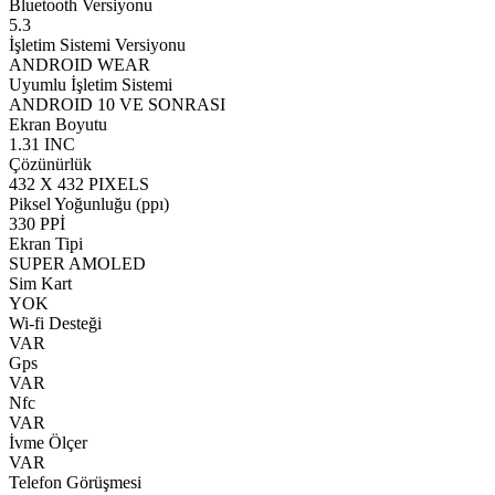
Bluetooth Versiyonu
5.3
İşletim Sistemi Versiyonu
ANDROID WEAR
Uyumlu İşletim Sistemi
ANDROID 10 VE SONRASI
Ekran Boyutu
1.31 INC
Çözünürlük
432 X 432 PIXELS
Piksel Yoğunluğu (ppı)
330 PPİ
Ekran Tipi
SUPER AMOLED
Sim Kart
YOK
Wi-fi Desteği
VAR
Gps
VAR
Nfc
VAR
İvme Ölçer
VAR
Telefon Görüşmesi