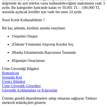
değerinde iki ayrı telefon varsa kullanabileceğiniz maksimum vade 3
aydır. Bu kategoriler haricinde kalan ve 50.001 TL – 100.000 TL
arasında açılacak krediler için vade üst sınırı 24 aydır.
Nasıl Kredi Kullanabilirim ?
Bir kaç adımda, krediniz anında onaylanır.
1
Sepetini Oluştur
2
Ödeme Yöntemini Alışveriş Kredisi Seç
3
Banka Ekranlarında Başvurunu Tamamla
4
Siparişin Onaylansın
Ürün Güvenliği Bilgileri
ButtonIcon
Sorumlu Kişi
Üretici Bilgileri
Ürün Güvenlik Görselleri
Güvenlik Açıklamaları ve Kılavuzlar
Ürünün gerekli düzenlemelere sahip olmasını sağlayan Türkiye
merkezli tedarikçileri gösterir.