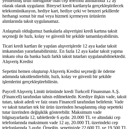
yenilenmiş ürün niteliğinde olan cep telefonu alımlarında 12 ay
olarak olarak uygulanır. Bireysel kredi kartlarıyla gerçekleştirilecek
telekomünikasyon, hediye kart, hediye çeki ve benzeri şekillerde
herhangi somut bir mal veya hizmeti içermeyen ürünlerin
alımlarında taksit uygulanamaz.
Anlaşmalı olduğumuz bankalarla alışverişini kredi kartına taksit
seçeneği ile hızlı, kolay ve güvenli bir şekilde tamamlayabilirsin.
Ticari kredi kartları ile yapılan alışverişlerde 12 aya kadar taksit
imkanından yararlanabilirsiniz. En fazla 12 aya kadar taksit yapma
imkanı olsa da banka bazlı farklı taksit tutarları uygulanabilmektedir.
Alışveriş Kredisi
Sepetini hemen oluşturup Alışveriş Kredisi seçeneği ile ödeme
adımında taksitlendirebilir, hızlı, kolay ve güvenli bir şekilde
işlemlerini gerçekleştirebilirsin.
Paycell Alışveriş Limiti ürününde kredi Turkcell Finansman A.Ş.
(Financell) tarafından tahsis edilmektedir. Krediye ilişkin vade, taksit
tutarı, taksit adedi ve faiz oranı Financell tarafından belirlenir. Vade
ve taksit tutarları tek bir ürün üzerinden hesaplanmış olup sepetteki
tutar üzerinden değişiklik gösterebilir. Maksimum vade
bilgisayarlarda 12, tabletlerde 6 aydır. 20.000 TL ve altındaki cep
telefonlarında maksimum vade 12 ay, 20.000 TL üzerindeki cep
telefonlarında 3 aydır. Örneğin, sepetinizde 22.600 TL ve 19.500 TL