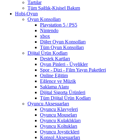
Tartılar
Tüm Sağlık-Kişisel Bakım
Hobi-Oyun
Oyun Konsolları
Playstation 5 / PS5
Nintendo
xbox
Diğer Oyun Konsolları
Tüm Oyun Konsolları
Dijital Ürün Kodları
Destek Kartları
Oyun Pinleri - Üyelikler
Spor - Dizi - Film Yayın Paketleri
Online Eğitim
Eğlence ve Müzik
Saklama Alanı
Dijital Sigorta Ürünleri
Tüm Dijital Ürün Kodları
Oyuncu Aksesuarları
Oyuncu Klavyeleri
Oyuncu Mouseları
Oyuncu Kulaklıkları
Oyuncu Koltukları
Oyuncu Joystickleri
Konsol Aksesuarları