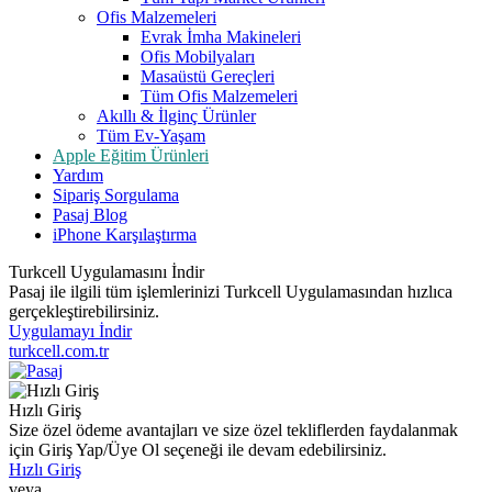
Ofis Malzemeleri
Evrak İmha Makineleri
Ofis Mobilyaları
Masaüstü Gereçleri
Tüm Ofis Malzemeleri
Akıllı & İlginç Ürünler
Tüm Ev-Yaşam
Apple Eğitim Ürünleri
Yardım
Sipariş Sorgulama
Pasaj Blog
iPhone Karşılaştırma
Turkcell Uygulamasını İndir
Pasaj ile ilgili tüm işlemlerinizi Turkcell Uygulamasından hızlıca
gerçekleştirebilirsiniz.
Uygulamayı İndir
turkcell.com.tr
Hızlı Giriş
Size özel ödeme avantajları ve size özel tekliflerden faydalanmak
için Giriş Yap/Üye Ol seçeneği ile devam edebilirsiniz.
Hızlı Giriş
veya