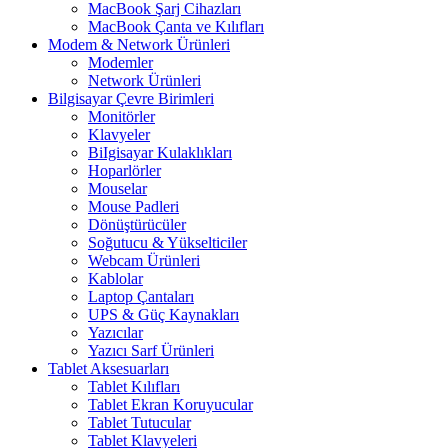
MacBook Şarj Cihazları
MacBook Çanta ve Kılıfları
Modem & Network Ürünleri
Modemler
Network Ürünleri
Bilgisayar Çevre Birimleri
Monitörler
Klavyeler
BiIgisayar Kulaklıkları
Hoparlörler
Mouselar
Mouse Padleri
Dönüştürücüler
Soğutucu & Yükselticiler
Webcam Ürünleri
Kablolar
Laptop Çantaları
UPS & Güç Kaynakları
Yazıcılar
Yazıcı Sarf Ürünleri
Tablet Aksesuarları
Tablet Kılıfları
Tablet Ekran Koruyucular
Tablet Tutucular
Tablet Klavyeleri