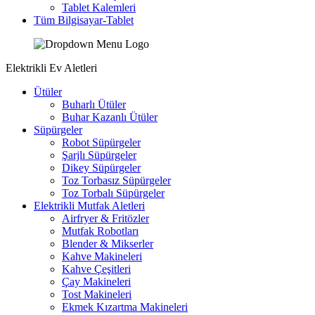
Tablet Kalemleri
Tüm Bilgisayar-Tablet
Elektrikli Ev Aletleri
Ütüler
Buharlı Ütüler
Buhar Kazanlı Ütüler
Süpürgeler
Robot Süpürgeler
Şarjlı Süpürgeler
Dikey Süpürgeler
Toz Torbasız Süpürgeler
Toz Torbalı Süpürgeler
Elektrikli Mutfak Aletleri
Airfryer & Fritözler
Mutfak Robotları
Blender & Mikserler
Kahve Makineleri
Kahve Çeşitleri
Çay Makineleri
Tost Makineleri
Ekmek Kızartma Makineleri