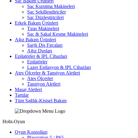
Saç Bakım Ürünleri
Saç Kurutma Makineleri
Saç Şekillendiriciler
Saç Düzleştiricileri
Erkek Bakım Ürünleri
Tıraş Makineleri
Saç & Sakal Kesme Makineleri
Ağız Bakım Ürünleri
Şarjlı Diş Fırçaları
Ağız Duşları
Epilatörler & IPL Cihazları
Epilatörler
Lazer Epilasyon & IPL Cihazları
Ateş Ölçerler & Tansiyon Aletleri
Ateş Ölçerler
Tansiyon Aletleri
Masaj Aletleri
Tartılar
Tüm Sağlık-Kişisel Bakım
Hobi-Oyun
Oyun Konsolları
Playstation 5 / PS5