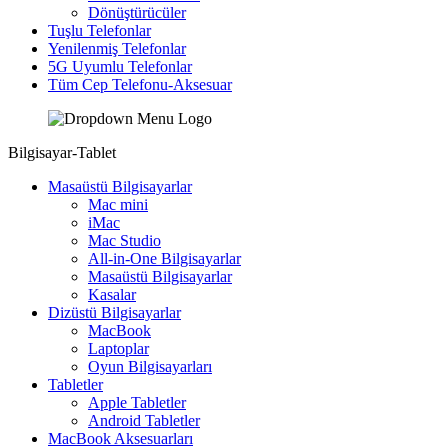
Dönüştürücüler
Tuşlu Telefonlar
Yenilenmiş Telefonlar
5G Uyumlu Telefonlar
Tüm Cep Telefonu-Aksesuar
Bilgisayar-Tablet
Masaüstü Bilgisayarlar
Mac mini
iMac
Mac Studio
All-in-One Bilgisayarlar
Masaüstü Bilgisayarlar
Kasalar
Dizüstü Bilgisayarlar
MacBook
Laptoplar
Oyun Bilgisayarları
Tabletler
Apple Tabletler
Android Tabletler
MacBook Aksesuarları