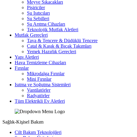
Meyve Sıkacakları
Pişiriciler
Su Isıtıcıları
Su Sebilleri
Su Arıtma Cihazları
Teknolojik Mutfak Aletleri
Mutfak Gereçleri
Tava & Tencere & Düdüklü Tencere
Çatal & Kaşık & Bıçak Takımları
Yemek Hazırlık Gereçleri
Yapı Aletleri
Hava Temizleme Cihazları
Fırınlar
Mikrodalga Fırınlar
Mini Fırınlar
Isıtma ve Soğutma Sistemleri
Vantilatörler
Radyatörler
Tüm Elektrikli Ev Aletleri
Sağlık-Kişisel Bakım
Cilt Bakım Teknolojileri