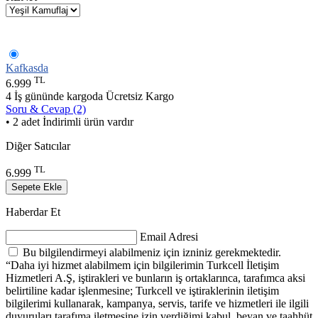
Kafkasda
TL
6.999
4 İş gününde kargoda
Ücretsiz Kargo
Soru & Cevap (2)
• 2 adet İndirimli ürün vardır
Diğer Satıcılar
TL
6.999
Sepete Ekle
Haberdar Et
Email Adresi
Bu bilgilendirmeyi alabilmeniz için izniniz gerekmektedir.
“Daha iyi hizmet alabilmem için bilgilerimin Turkcell İletişim
Hizmetleri A.Ş, iştirakleri ve bunların iş ortaklarınca, tarafımca aksi
belirtiline kadar işlenmesine; Turkcell ve iştiraklerinin iletişim
bilgilerimi kullanarak, kampanya, servis, tarife ve hizmetleri ile ilgili
duyuruları tarafıma iletmesine izin verdiğimi kabul, beyan ve taahhüt