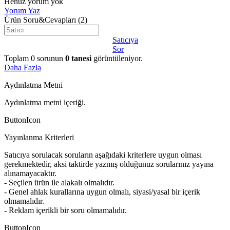
Henüz yorum yok
Yorum Yaz
Ürün Soru&Cevapları
(2)
Satıcıya
Sor
Toplam
0
sorunun
0
tanesi
görüntüleniyor.
Daha Fazla
Aydınlatma Metni
Aydınlatma metni içeriği.
ButtonIcon
Yayınlanma Kriterleri
Satıcıya sorulacak soruların aşağıdaki kriterlere uygun olması
gerekmektedir, aksi taktirde yazmış olduğunuz sorularınız yayına
alınamayacaktır.
- Seçilen ürün ile alakalı olmalıdır.
- Genel ahlak kurallarına uygun olmalı, siyasi/yasal bir içerik
olmamalıdır.
- Reklam içerikli bir soru olmamalıdır.
ButtonIcon