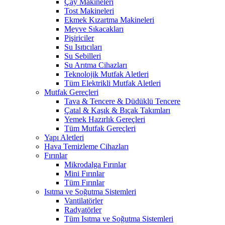
Çay Makineleri
Tost Makineleri
Ekmek Kızartma Makineleri
Meyve Sıkacakları
Pişiriciler
Su Isıtıcıları
Su Sebilleri
Su Arıtma Cihazları
Teknolojik Mutfak Aletleri
Tüm Elektrikli Mutfak Aletleri
Mutfak Gereçleri
Tava & Tencere & Düdüklü Tencere
Çatal & Kaşık & Bıçak Takımları
Yemek Hazırlık Gereçleri
Tüm Mutfak Gereçleri
Yapı Aletleri
Hava Temizleme Cihazları
Fırınlar
Mikrodalga Fırınlar
Mini Fırınlar
Tüm Fırınlar
Isıtma ve Soğutma Sistemleri
Vantilatörler
Radyatörler
Tüm Isıtma ve Soğutma Sistemleri