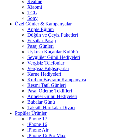
Realme
Xiaomi
TCL
Sony
Özel Günler & Kampanyalar
Apple Eğitim
Düğün ve Çeyiz Paketleri
Fırsatlar Pasajı
Pasaj Günleri
Uykusu Kaçanlar Kulübü
Sevgililer Günü Hediyeleri
Vergisiz Telefonlar
Vergisiz Bilgisayarlar
Karne Hediyeleri
Kurban Bayramı Kampanyası
Resmi Tatil Günleri
Pasaj Ödeme Teklifleri
Anneler Günü Hediyeleri
Babalar Günü
Taksitli Harikalar Diyarı
Popüler Ürünler
iPhone 17
iPhone 16
iPhone Air
iPhone 16 Pro Max