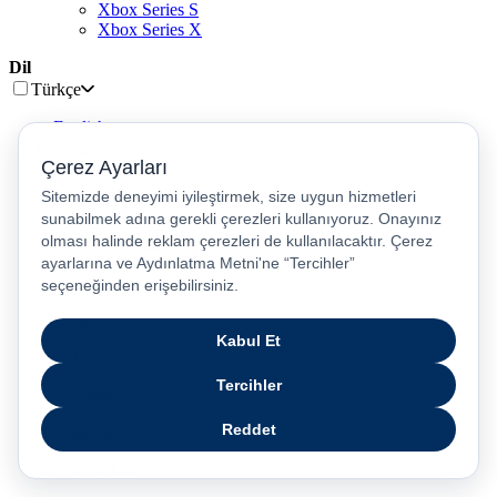
Xbox Series S
Xbox Series X
Dil
Türkçe
English
عربى
русский