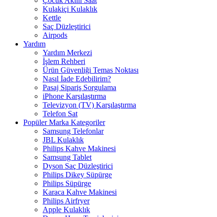
Çocuk Akıllı Saat
Kulakiçi Kulaklık
Kettle
Saç Düzleştirici
Airpods
Yardım
Yardım Merkezi
İşlem Rehberi
Ürün Güvenliği Temas Noktası
Nasıl İade Edebilirim?
Pasaj Sipariş Sorgulama
iPhone Karşılaştırma
Televizyon (TV) Karşılaştırma
Telefon Sat
Popüler Marka Kategoriler
Samsung Telefonlar
JBL Kulaklık
Philips Kahve Makinesi
Samsung Tablet
Dyson Saç Düzleştirici
Philips Dikey Süpürge
Philips Süpürge
Karaca Kahve Makinesi
Philips Airfryer
Apple Kulaklık