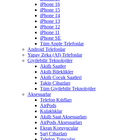
iPhone 16
iPhone 15
iPhone 14
iPhone 13
iPhone 12
iPhone 11
iPhone SE
Tüm Apple Telefonlar
Android Telefonlar
Yapay Zeka (AI) Telefonlar
Giyilebilir Teknolojiler
Akıllı Saatler
Akıllı Bileklikler
Akıllı Çocuk Saatleri
Takip Cihazları
Tüm Giyilebilir Teknolojiler
Aksesuarlar
Telefon Kılıfları
AirPods
Kulaklıklar
Akıllı Saat Aksesuarları
AirPods Aksesuarları
Ekran Koruyucular
Şarj Cihazları
Telefon Tutucular