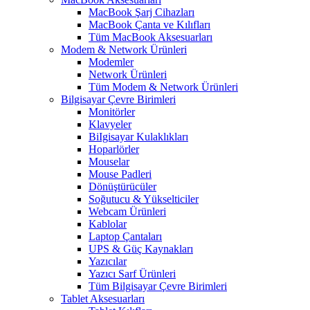
MacBook Şarj Cihazları
MacBook Çanta ve Kılıfları
Tüm MacBook Aksesuarları
Modem & Network Ürünleri
Modemler
Network Ürünleri
Tüm Modem & Network Ürünleri
Bilgisayar Çevre Birimleri
Monitörler
Klavyeler
BiIgisayar Kulaklıkları
Hoparlörler
Mouselar
Mouse Padleri
Dönüştürücüler
Soğutucu & Yükselticiler
Webcam Ürünleri
Kablolar
Laptop Çantaları
UPS & Güç Kaynakları
Yazıcılar
Yazıcı Sarf Ürünleri
Tüm Bilgisayar Çevre Birimleri
Tablet Aksesuarları