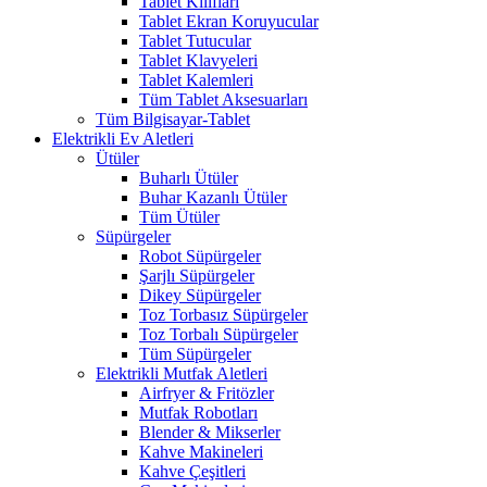
Tablet Kılıfları
Tablet Ekran Koruyucular
Tablet Tutucular
Tablet Klavyeleri
Tablet Kalemleri
Tüm Tablet Aksesuarları
Tüm Bilgisayar-Tablet
Elektrikli Ev Aletleri
Ütüler
Buharlı Ütüler
Buhar Kazanlı Ütüler
Tüm Ütüler
Süpürgeler
Robot Süpürgeler
Şarjlı Süpürgeler
Dikey Süpürgeler
Toz Torbasız Süpürgeler
Toz Torbalı Süpürgeler
Tüm Süpürgeler
Elektrikli Mutfak Aletleri
Airfryer & Fritözler
Mutfak Robotları
Blender & Mikserler
Kahve Makineleri
Kahve Çeşitleri