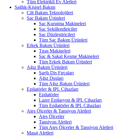
Tüm Elektrikli Ev Aletleri
Sağlık-Kişisel Bakım
Cilt Bakım Teknolojileri
Saç Bakım Ürünleri
Saç Kurutma Makineleri
Saç Şekillendiriciler
Saç Düzleştiricileri
Tüm Saç Bakım Ürünleri
Erkek Bakım Ürünleri
Tıraş Makineleri
Saç & Sakal Kesme Makineleri
Tüm Erkek Bakım Ürünleri
Ağız Bakım Ürünleri
Şarjlı Diş Fırçaları
Ağız Duşları
Tüm Ağız Bakım Ürünleri
Epilatörler & IPL Cihazları
Epilatörler
Lazer Epilasyon & IPL Cihazları
Tüm Epilatörler & IPL Cihazları
Ateş Ölçerler & Tansiyon Aletleri
Ateş Ölçerler
Tansiyon Aletleri
Tüm Ateş Ölçerler & Tansiyon Aletleri
Masaj Aletleri