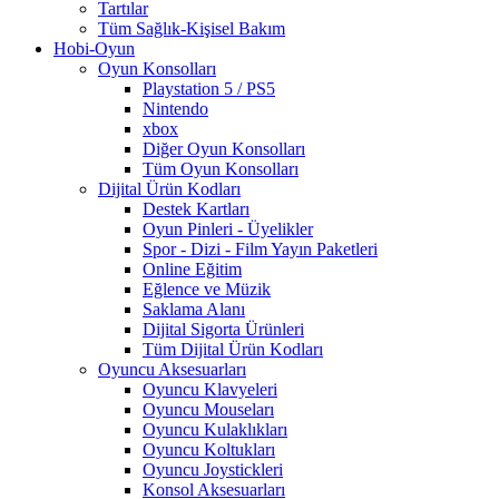
Tartılar
Tüm Sağlık-Kişisel Bakım
Hobi-Oyun
Oyun Konsolları
Playstation 5 / PS5
Nintendo
xbox
Diğer Oyun Konsolları
Tüm Oyun Konsolları
Dijital Ürün Kodları
Destek Kartları
Oyun Pinleri - Üyelikler
Spor - Dizi - Film Yayın Paketleri
Online Eğitim
Eğlence ve Müzik
Saklama Alanı
Dijital Sigorta Ürünleri
Tüm Dijital Ürün Kodları
Oyuncu Aksesuarları
Oyuncu Klavyeleri
Oyuncu Mouseları
Oyuncu Kulaklıkları
Oyuncu Koltukları
Oyuncu Joystickleri
Konsol Aksesuarları