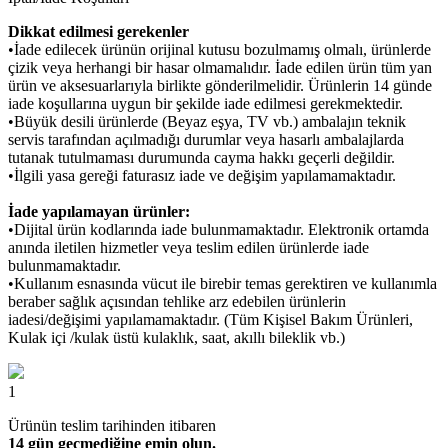
Dikkat edilmesi gerekenler
•İade edilecek ürünün orijinal kutusu bozulmamış olmalı, ürünlerde
çizik veya herhangi bir hasar olmamalıdır. İade edilen ürün tüm yan
ürün ve aksesuarlarıyla birlikte gönderilmelidir. Ürünlerin 14 günde
iade koşullarına uygun bir şekilde iade edilmesi gerekmektedir.
•Büyük desili ürünlerde (Beyaz eşya, TV vb.) ambalajın teknik
servis tarafından açılmadığı durumlar veya hasarlı ambalajlarda
tutanak tutulmaması durumunda cayma hakkı geçerli değildir.
•İlgili yasa gereği faturasız iade ve değişim yapılamamaktadır.
İade yapılamayan ürünler:
•Dijital ürün kodlarında iade bulunmamaktadır. Elektronik ortamda
anında iletilen hizmetler veya teslim edilen ürünlerde iade
bulunmamaktadır.
•Kullanım esnasında vücut ile birebir temas gerektiren ve kullanımla
beraber sağlık açısından tehlike arz edebilen ürünlerin
iadesi/değişimi yapılamamaktadır. (Tüm Kişisel Bakım Ürünleri,
Kulak içi /kulak üstü kulaklık, saat, akıllı bileklik vb.)
1
Ürünün teslim tarihinden itibaren
14 gün geçmediğine emin olun.