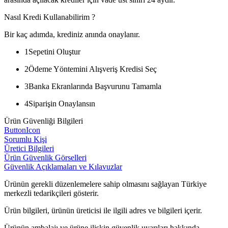
Nasıl Kredi Kullanabilirim ?
Bir kaç adımda, krediniz anında onaylanır.
1
Sepetini Oluştur
2
Ödeme Yöntemini Alışveriş Kredisi Seç
3
Banka Ekranlarında Başvurunu Tamamla
4
Siparişin Onaylansın
Ürün Güvenliği Bilgileri
ButtonIcon
Sorumlu Kişi
Üretici Bilgileri
Ürün Güvenlik Görselleri
Güvenlik Açıklamaları ve Kılavuzlar
Ürünün gerekli düzenlemelere sahip olmasını sağlayan Türkiye
merkezli tedarikçileri gösterir.
Ürün bilgileri, ürünün üreticisi ile ilgili adres ve bilgileri içerir.
Ürünün ambalajı ve ürüne ilişkin güvenlik uyarıları hakkında