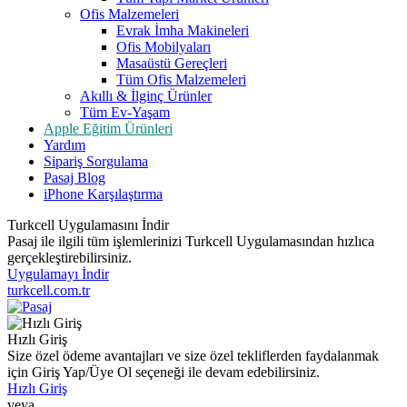
Ofis Malzemeleri
Evrak İmha Makineleri
Ofis Mobilyaları
Masaüstü Gereçleri
Tüm Ofis Malzemeleri
Akıllı & İlginç Ürünler
Tüm Ev-Yaşam
Apple Eğitim Ürünleri
Yardım
Sipariş Sorgulama
Pasaj Blog
iPhone Karşılaştırma
Turkcell Uygulamasını İndir
Pasaj ile ilgili tüm işlemlerinizi Turkcell Uygulamasından hızlıca
gerçekleştirebilirsiniz.
Uygulamayı İndir
turkcell.com.tr
Hızlı Giriş
Size özel ödeme avantajları ve size özel tekliflerden faydalanmak
için Giriş Yap/Üye Ol seçeneği ile devam edebilirsiniz.
Hızlı Giriş
veya