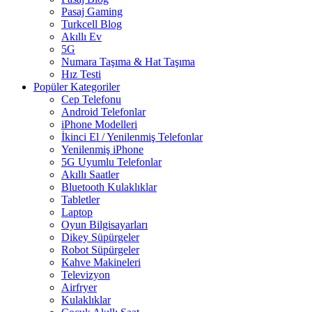
Pasaj Gaming
Turkcell Blog
Akıllı Ev
5G
Numara Taşıma & Hat Taşıma
Hız Testi
Popüler Kategoriler
Cep Telefonu
Android Telefonlar
iPhone Modelleri
İkinci El / Yenilenmiş Telefonlar
Yenilenmiş iPhone
5G Uyumlu Telefonlar
Akıllı Saatler
Bluetooth Kulaklıklar
Tabletler
Laptop
Oyun Bilgisayarları
Dikey Süpürgeler
Robot Süpürgeler
Kahve Makineleri
Televizyon
Airfryer
Kulaklıklar