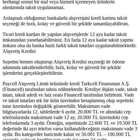
herhangi somut bir mal veya hizmeti içermeyen ürünlerin
alımlarında taksit uygulanamaz.
Anlaşmalı olduğumuz bankalarla alışverişini kredi kartına taksit
seçeneği ile hızlı, kolay ve güvenli bir şekilde tamamlayabilirsin.
Ticari kredi kartları ile yapılan alışverişlerde 12 aya kadar taksit
imkanından yararlanabilirsiniz. En fazla 12 aya kadar taksit yapma
imkanı olsa da banka bazlı farklı taksit tutarları uygulanabilmektedir.
Alışveriş Kredisi
Sepetini hemen oluşturup Alışveriş Kredisi seçeneği ile ödeme
adımında taksitlendirebilir, hızlı, kolay ve güvenli bir şekilde
işlemlerini gerçekleştirebilirsin.
Paycell Alışveriş Limiti ürününde kredi Turkcell Finansman A.Ş.
(Financell) tarafından tahsis edilmektedir. Krediye ilişkin vade, taksit
tutarı, taksit adedi ve faiz oranı Financell tarafından belirlenir. Vade
ve taksit tutarları tek bir ürün üzerinden hesaplanmış olup sepetteki
tutar üzerinden değişiklik gösterebilir. Maksimum vade
bilgisayarlarda 12, tabletlerde 6 aydır. 20.000 TL ve altındaki cep
telefonlarında maksimum vade 12 ay, 20.000 TL üzerindeki cep
telefonlarında 3 aydır. Örneğin, sepetinizde 22.600 TL ve 19.500 TL
değerinde iki ayrı telefon varsa kullanabileceğiniz maksimum vade 3
aydır. Bu kategoriler haricinde kalan ve 50.001 TL – 100.000 TL
arasında açılacak krediler için vade üst sınırı 24 aydır.