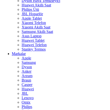
Dyson Hava Temizleyici
Huawei Akıllı Saat
Philips Ütü
JBL Hoparlör
Apple Tablet
Xiaomi Telefon
Xiaomi Akıllı Saat
Samsung Akıllı Saat
Asus Laptop
Huawei Tablet
Huawei Telefon
Stanley Termos
Markalar
Apple
Samsung
Dyson
Anker
Arzum
Braun
Casper
Huawei
JBL
Lenovo
Omix
Philips