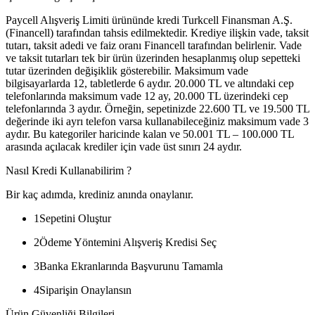
Paycell Alışveriş Limiti ürününde kredi Turkcell Finansman A.Ş.
(Financell) tarafından tahsis edilmektedir. Krediye ilişkin vade, taksit
tutarı, taksit adedi ve faiz oranı Financell tarafından belirlenir. Vade
ve taksit tutarları tek bir ürün üzerinden hesaplanmış olup sepetteki
tutar üzerinden değişiklik gösterebilir. Maksimum vade
bilgisayarlarda 12, tabletlerde 6 aydır. 20.000 TL ve altındaki cep
telefonlarında maksimum vade 12 ay, 20.000 TL üzerindeki cep
telefonlarında 3 aydır. Örneğin, sepetinizde 22.600 TL ve 19.500 TL
değerinde iki ayrı telefon varsa kullanabileceğiniz maksimum vade 3
aydır. Bu kategoriler haricinde kalan ve 50.001 TL – 100.000 TL
arasında açılacak krediler için vade üst sınırı 24 aydır.
Nasıl Kredi Kullanabilirim ?
Bir kaç adımda, krediniz anında onaylanır.
1
Sepetini Oluştur
2
Ödeme Yöntemini Alışveriş Kredisi Seç
3
Banka Ekranlarında Başvurunu Tamamla
4
Siparişin Onaylansın
Ürün Güvenliği Bilgileri