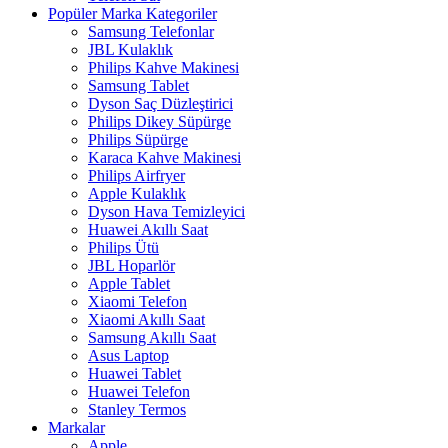
Popüler Marka Kategoriler
Samsung Telefonlar
JBL Kulaklık
Philips Kahve Makinesi
Samsung Tablet
Dyson Saç Düzleştirici
Philips Dikey Süpürge
Philips Süpürge
Karaca Kahve Makinesi
Philips Airfryer
Apple Kulaklık
Dyson Hava Temizleyici
Huawei Akıllı Saat
Philips Ütü
JBL Hoparlör
Apple Tablet
Xiaomi Telefon
Xiaomi Akıllı Saat
Samsung Akıllı Saat
Asus Laptop
Huawei Tablet
Huawei Telefon
Stanley Termos
Markalar
Apple