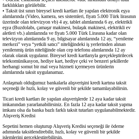
farklılıkları görülebilir.
• Taksit üst sınırı bireysel kredi kartları ile yapılan elektronik eşya
alımlarında (Video, kamera, ses sistemleri, fiyatı 5.000 Türk lirasının
üzerinde olan televizyon vb) 4 ay, tablet alımlarında 6 ay, elektrikli
eşya (Buzdolabı, çamaşır makinesi, bulaşık makinesi, elektrikli ev
aletleri vb.) alımlarında ve fiyatı 5.000 Türk Lirasına kadar olan
televizyon alımlarında 9 ay, bilgisayar alımlarında 12 ay, “yenileme
merkezi” veya “yetkili satıcı” niteliğindeki iş yerlerinden alınan
yenilenmiş ürün niteliğinde olan cep telefonu alımlarında 12 ay
olarak olarak uygulanır. Bireysel kredi kartlarıyla gerçekleştirilecek
telekomünikasyon, hediye kart, hediye çeki ve benzeri şekillerde
herhangi somut bir mal veya hizmeti içermeyen ürünlerin
alımlarında taksit uygulanamaz.
Anlaşmalı olduğumuz bankalarla alışverişini kredi kartına taksit
seçeneği ile hızlı, kolay ve güvenli bir şekilde tamamlayabilirsin.
Ticari kredi kartları ile yapılan alışverişlerde 12 aya kadar taksit
imkanından yararlanabilirsiniz. En fazla 12 aya kadar taksit yapma
imkanı olsa da banka bazlı farklı taksit tutarları uygulanabilmektedir.
Alışveriş Kredisi
Sepetini hemen oluşturup Alışveriş Kredisi seçeneği ile ödeme
adımında taksitlendirebilir, hızlı, kolay ve güvenli bir şekilde
işlemlerini gerçekleştirebilirsin.