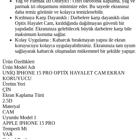
Yağ ve Parmak İzi Önleyici : Özel oleofobik kaplama, yağ ve
parmak izi oluşumunu minimize eder. Bu sayede ekranınız
daha temiz görünür ve kolayca temizlenebilir.
Kırılmaya Karşı Dayanıklı : Darbelere karşı dayanıklı olan
Optix Hayalet Cam, kırıldığında dağılmayan güvenli bir
yapıdadır. Ekranınıza gelebilecek büyük darbelere karşı bile
maksimum koruma sağlar.
Kolay Uygulama : Kabarcık bırakmayan yapısı ile ekran
koruyucuyu kolayca uygulayabilirsiniz. Ekranınıza tam uyum
sağlayarak kabarcık oluşmadan mükemmel bir şekilde yapışır.
Ürün Özellikleri
Ürün Model Adı
UNİQ İPHONE 15 PRO OPTİX HAYALET CAM EKRAN
KORUYUCU
Üretim Yeri
ÇİN
Ekran Kaplama Türü
2.5D
Materyal
CAM
Uyumlu Model 1
APPLE IPHONE 15 PRO
Temperli Mi
VAR