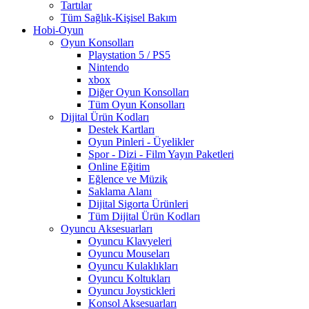
Tartılar
Tüm Sağlık-Kişisel Bakım
Hobi-Oyun
Oyun Konsolları
Playstation 5 / PS5
Nintendo
xbox
Diğer Oyun Konsolları
Tüm Oyun Konsolları
Dijital Ürün Kodları
Destek Kartları
Oyun Pinleri - Üyelikler
Spor - Dizi - Film Yayın Paketleri
Online Eğitim
Eğlence ve Müzik
Saklama Alanı
Dijital Sigorta Ürünleri
Tüm Dijital Ürün Kodları
Oyuncu Aksesuarları
Oyuncu Klavyeleri
Oyuncu Mouseları
Oyuncu Kulaklıkları
Oyuncu Koltukları
Oyuncu Joystickleri
Konsol Aksesuarları