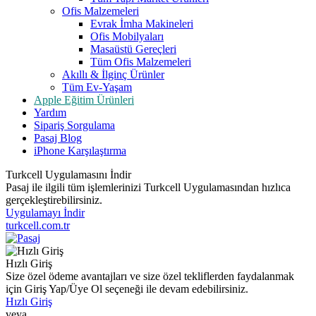
Ofis Malzemeleri
Evrak İmha Makineleri
Ofis Mobilyaları
Masaüstü Gereçleri
Tüm Ofis Malzemeleri
Akıllı & İlginç Ürünler
Tüm Ev-Yaşam
Apple Eğitim Ürünleri
Yardım
Sipariş Sorgulama
Pasaj Blog
iPhone Karşılaştırma
Turkcell Uygulamasını İndir
Pasaj ile ilgili tüm işlemlerinizi Turkcell Uygulamasından hızlıca
gerçekleştirebilirsiniz.
Uygulamayı İndir
turkcell.com.tr
Hızlı Giriş
Size özel ödeme avantajları ve size özel tekliflerden faydalanmak
için Giriş Yap/Üye Ol seçeneği ile devam edebilirsiniz.
Hızlı Giriş
veya