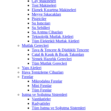
Çay Makineleri
Tost Makineleri
Ekmek Kızartma Makineleri
Meyve Sıkacakları
Pişiriciler
Su Isıtıcıları
Su Sebilleri
Su Arıtma Cihazları
Teknolojik Mutfak Aletleri
Tüm Elektrikli Mutfak Aletleri
Mutfak Gereçleri
Tava & Tencere & Düdüklü Tencere
Çatal & Kaşık & Bıçak Takımları
Yemek Hazırlık Gereçleri
Tüm Mutfak Gereçleri
Yapı Aletleri
Hava Temizleme Cihazları
Fırınlar
Mikrodalga Fırınlar
Mini Fırınlar
Tüm Fırınlar
Isıtma ve Soğutma Sistemleri
Vantilatörler
Radyatörler
Tüm Isıtma ve Soğutma Sistemleri