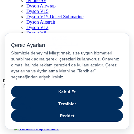
iPhone SE
Dyson Airwrap
Dyson V15
Dyson V15 Detect Submarine
Dyson Airstrait
Dyson V12
Dyson V8
Samsung Galaxy S25
Samsung Galaxy S25 Ultra
PS5 / Playstation 5
PS4 / Playstation 4
Nintendo Switch
Xbox Series S
Xbox Series X
Dil
Türkçe
English
عربى
русский