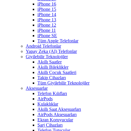
iPhone 16
iPhone 15
iPhone 14
iPhone 13
iPhone 12
iPhone 11
iPhone SE
Tüm Apple Telefonlar
Android Telefonlar
Yapay Zeka (AI) Telefonlar
Giyilebilir Teknolojiler
Akıllı Saatler
Akıllı Bileklikler
Akıllı Çocuk Saatleri
Takip Cihazları
Tüm Giyilebilir Teknolojiler
Aksesuarlar
Telefon Kılıfları
AirPods
Kulaklıklar
Akıllı Saat Aksesuarları
AirPods Aksesuarları
Ekran Koruyucular
Şarj Cihazları
Telefon Tutucular