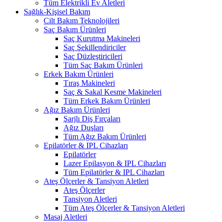
Tüm Elektrikli Ev Aletleri
Sağlık-Kişisel Bakım
Cilt Bakım Teknolojileri
Saç Bakım Ürünleri
Saç Kurutma Makineleri
Saç Şekillendiriciler
Saç Düzleştiricileri
Tüm Saç Bakım Ürünleri
Erkek Bakım Ürünleri
Tıraş Makineleri
Saç & Sakal Kesme Makineleri
Tüm Erkek Bakım Ürünleri
Ağız Bakım Ürünleri
Şarjlı Diş Fırçaları
Ağız Duşları
Tüm Ağız Bakım Ürünleri
Epilatörler & IPL Cihazları
Epilatörler
Lazer Epilasyon & IPL Cihazları
Tüm Epilatörler & IPL Cihazları
Ateş Ölçerler & Tansiyon Aletleri
Ateş Ölçerler
Tansiyon Aletleri
Tüm Ateş Ölçerler & Tansiyon Aletleri
Masaj Aletleri