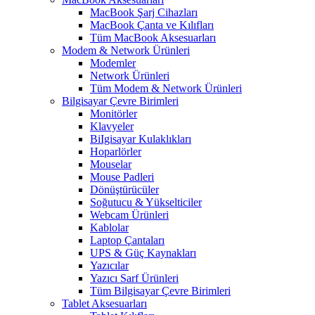
MacBook Şarj Cihazları
MacBook Çanta ve Kılıfları
Tüm MacBook Aksesuarları
Modem & Network Ürünleri
Modemler
Network Ürünleri
Tüm Modem & Network Ürünleri
Bilgisayar Çevre Birimleri
Monitörler
Klavyeler
BiIgisayar Kulaklıkları
Hoparlörler
Mouselar
Mouse Padleri
Dönüştürücüler
Soğutucu & Yükselticiler
Webcam Ürünleri
Kablolar
Laptop Çantaları
UPS & Güç Kaynakları
Yazıcılar
Yazıcı Sarf Ürünleri
Tüm Bilgisayar Çevre Birimleri
Tablet Aksesuarları