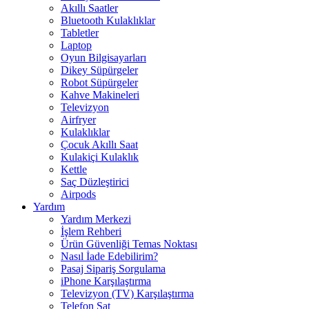
Akıllı Saatler
Bluetooth Kulaklıklar
Tabletler
Laptop
Oyun Bilgisayarları
Dikey Süpürgeler
Robot Süpürgeler
Kahve Makineleri
Televizyon
Airfryer
Kulaklıklar
Çocuk Akıllı Saat
Kulakiçi Kulaklık
Kettle
Saç Düzleştirici
Airpods
Yardım
Yardım Merkezi
İşlem Rehberi
Ürün Güvenliği Temas Noktası
Nasıl İade Edebilirim?
Pasaj Sipariş Sorgulama
iPhone Karşılaştırma
Televizyon (TV) Karşılaştırma
Telefon Sat