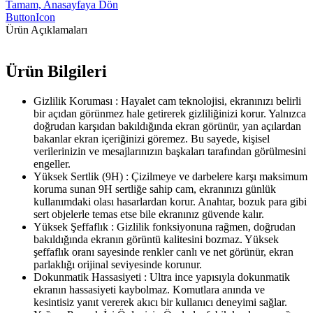
Tamam, Anasayfaya Dön
ButtonIcon
Ürün Açıklamaları
Ürün Bilgileri
Gizlilik Koruması : Hayalet cam teknolojisi, ekranınızı belirli
bir açıdan görünmez hale getirerek gizliliğinizi korur. Yalnızca
doğrudan karşıdan bakıldığında ekran görünür, yan açılardan
bakanlar ekran içeriğinizi göremez. Bu sayede, kişisel
verilerinizin ve mesajlarınızın başkaları tarafından görülmesini
engeller.
Yüksek Sertlik (9H) : Çizilmeye ve darbelere karşı maksimum
koruma sunan 9H sertliğe sahip cam, ekranınızı günlük
kullanımdaki olası hasarlardan korur. Anahtar, bozuk para gibi
sert objelerle temas etse bile ekranınız güvende kalır.
Yüksek Şeffaflık : Gizlilik fonksiyonuna rağmen, doğrudan
bakıldığında ekranın görüntü kalitesini bozmaz. Yüksek
şeffaflık oranı sayesinde renkler canlı ve net görünür, ekran
parlaklığı orijinal seviyesinde korunur.
Dokunmatik Hassasiyeti : Ultra ince yapısıyla dokunmatik
ekranın hassasiyeti kaybolmaz. Komutlara anında ve
kesintisiz yanıt vererek akıcı bir kullanıcı deneyimi sağlar.