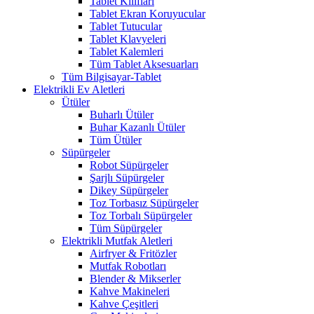
Tablet Kılıfları
Tablet Ekran Koruyucular
Tablet Tutucular
Tablet Klavyeleri
Tablet Kalemleri
Tüm Tablet Aksesuarları
Tüm Bilgisayar-Tablet
Elektrikli Ev Aletleri
Ütüler
Buharlı Ütüler
Buhar Kazanlı Ütüler
Tüm Ütüler
Süpürgeler
Robot Süpürgeler
Şarjlı Süpürgeler
Dikey Süpürgeler
Toz Torbasız Süpürgeler
Toz Torbalı Süpürgeler
Tüm Süpürgeler
Elektrikli Mutfak Aletleri
Airfryer & Fritözler
Mutfak Robotları
Blender & Mikserler
Kahve Makineleri
Kahve Çeşitleri