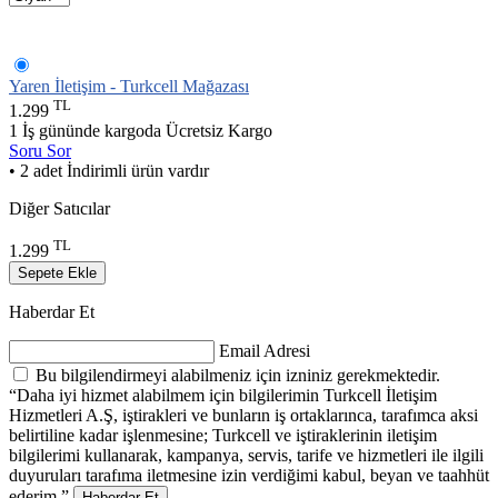
Yaren İletişim - Turkcell Mağazası
TL
1.299
1 İş gününde kargoda
Ücretsiz Kargo
Soru Sor
• 2 adet İndirimli ürün vardır
Diğer Satıcılar
TL
1.299
Sepete Ekle
Haberdar Et
Email Adresi
Bu bilgilendirmeyi alabilmeniz için izniniz gerekmektedir.
“Daha iyi hizmet alabilmem için bilgilerimin Turkcell İletişim
Hizmetleri A.Ş, iştirakleri ve bunların iş ortaklarınca, tarafımca aksi
belirtiline kadar işlenmesine; Turkcell ve iştiraklerinin iletişim
bilgilerimi kullanarak, kampanya, servis, tarife ve hizmetleri ile ilgili
duyuruları tarafıma iletmesine izin verdiğimi kabul, beyan ve taahhüt
ederim.”
Haberdar Et