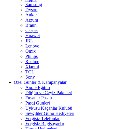
Samsung
Dyson
Anker
Arzum
Braun
Casper
Huawei
JBL
Lenovo
Omix
Philips
Realme
Xiaomi
TCL
Sony
Özel Günler & Kampanyalar
Apple Eğitim
Düğün ve Çeyiz Paketleri
Fırsatlar Pasajı
Pasaj Günleri
Uykusu Kaçanlar Kulübü
Sevgililer Günü Hediyeleri
Vergisiz Telefonlar
Vergisiz Bilgisayarlar
Karne Hediyeleri