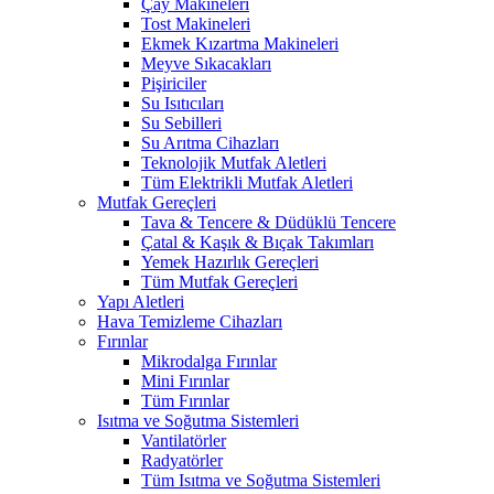
Çay Makineleri
Tost Makineleri
Ekmek Kızartma Makineleri
Meyve Sıkacakları
Pişiriciler
Su Isıtıcıları
Su Sebilleri
Su Arıtma Cihazları
Teknolojik Mutfak Aletleri
Tüm Elektrikli Mutfak Aletleri
Mutfak Gereçleri
Tava & Tencere & Düdüklü Tencere
Çatal & Kaşık & Bıçak Takımları
Yemek Hazırlık Gereçleri
Tüm Mutfak Gereçleri
Yapı Aletleri
Hava Temizleme Cihazları
Fırınlar
Mikrodalga Fırınlar
Mini Fırınlar
Tüm Fırınlar
Isıtma ve Soğutma Sistemleri
Vantilatörler
Radyatörler
Tüm Isıtma ve Soğutma Sistemleri