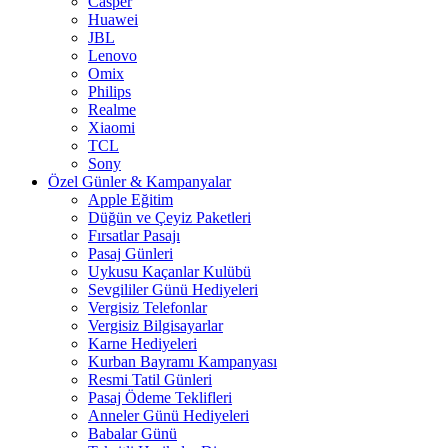
Casper
Huawei
JBL
Lenovo
Omix
Philips
Realme
Xiaomi
TCL
Sony
Özel Günler & Kampanyalar
Apple Eğitim
Düğün ve Çeyiz Paketleri
Fırsatlar Pasajı
Pasaj Günleri
Uykusu Kaçanlar Kulübü
Sevgililer Günü Hediyeleri
Vergisiz Telefonlar
Vergisiz Bilgisayarlar
Karne Hediyeleri
Kurban Bayramı Kampanyası
Resmi Tatil Günleri
Pasaj Ödeme Teklifleri
Anneler Günü Hediyeleri
Babalar Günü