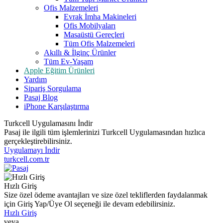
Ofis Malzemeleri
Evrak İmha Makineleri
Ofis Mobilyaları
Masaüstü Gereçleri
Tüm Ofis Malzemeleri
Akıllı & İlginç Ürünler
Tüm Ev-Yaşam
Apple Eğitim Ürünleri
Yardım
Sipariş Sorgulama
Pasaj Blog
iPhone Karşılaştırma
Turkcell Uygulamasını İndir
Pasaj ile ilgili tüm işlemlerinizi Turkcell Uygulamasından hızlıca
gerçekleştirebilirsiniz.
Uygulamayı İndir
turkcell.com.tr
Hızlı Giriş
Size özel ödeme avantajları ve size özel tekliflerden faydalanmak
için Giriş Yap/Üye Ol seçeneği ile devam edebilirsiniz.
Hızlı Giriş
veya