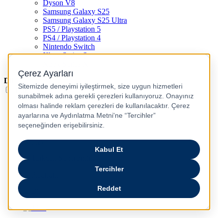
Dyson V8
Samsung Galaxy S25
Samsung Galaxy S25 Ultra
PS5 / Playstation 5
PS4 / Playstation 4
Nintendo Switch
Xbox Series S
Xbox Series X
Dil
Türkçe
English
عربى
русский