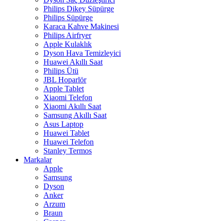
Philips Dikey Süpürge
Philips Süpürge
Karaca Kahve Makinesi
Philips Airfryer
Apple Kulaklık
Dyson Hava Temizleyici
Huawei Akıllı Saat
Philips Ütü
JBL Hoparlör
Apple Tablet
Xiaomi Telefon
Xiaomi Akıllı Saat
Samsung Akıllı Saat
Asus Laptop
Huawei Tablet
Huawei Telefon
Stanley Termos
Markalar
Apple
Samsung
Dyson
Anker
Arzum
Braun