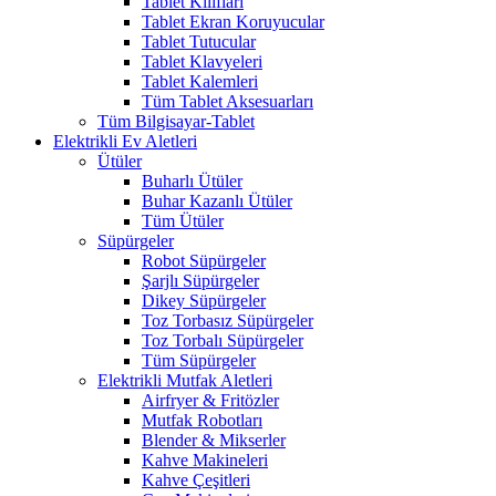
Tablet Kılıfları
Tablet Ekran Koruyucular
Tablet Tutucular
Tablet Klavyeleri
Tablet Kalemleri
Tüm Tablet Aksesuarları
Tüm Bilgisayar-Tablet
Elektrikli Ev Aletleri
Ütüler
Buharlı Ütüler
Buhar Kazanlı Ütüler
Tüm Ütüler
Süpürgeler
Robot Süpürgeler
Şarjlı Süpürgeler
Dikey Süpürgeler
Toz Torbasız Süpürgeler
Toz Torbalı Süpürgeler
Tüm Süpürgeler
Elektrikli Mutfak Aletleri
Airfryer & Fritözler
Mutfak Robotları
Blender & Mikserler
Kahve Makineleri
Kahve Çeşitleri