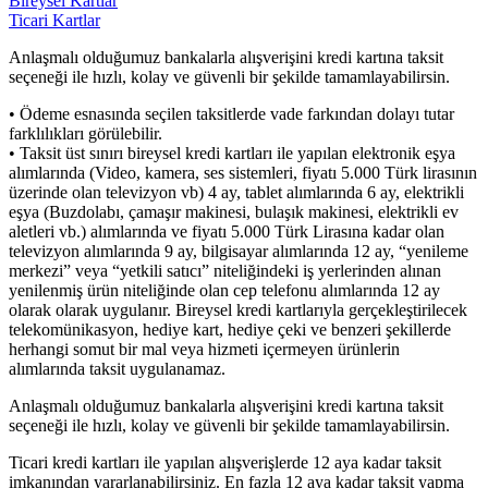
Bireysel Kartlar
Ticari Kartlar
Anlaşmalı olduğumuz bankalarla alışverişini kredi kartına taksit
seçeneği ile hızlı, kolay ve güvenli bir şekilde tamamlayabilirsin.
• Ödeme esnasında seçilen taksitlerde vade farkından dolayı tutar
farklılıkları görülebilir.
• Taksit üst sınırı bireysel kredi kartları ile yapılan elektronik eşya
alımlarında (Video, kamera, ses sistemleri, fiyatı 5.000 Türk lirasının
üzerinde olan televizyon vb) 4 ay, tablet alımlarında 6 ay, elektrikli
eşya (Buzdolabı, çamaşır makinesi, bulaşık makinesi, elektrikli ev
aletleri vb.) alımlarında ve fiyatı 5.000 Türk Lirasına kadar olan
televizyon alımlarında 9 ay, bilgisayar alımlarında 12 ay, “yenileme
merkezi” veya “yetkili satıcı” niteliğindeki iş yerlerinden alınan
yenilenmiş ürün niteliğinde olan cep telefonu alımlarında 12 ay
olarak olarak uygulanır. Bireysel kredi kartlarıyla gerçekleştirilecek
telekomünikasyon, hediye kart, hediye çeki ve benzeri şekillerde
herhangi somut bir mal veya hizmeti içermeyen ürünlerin
alımlarında taksit uygulanamaz.
Anlaşmalı olduğumuz bankalarla alışverişini kredi kartına taksit
seçeneği ile hızlı, kolay ve güvenli bir şekilde tamamlayabilirsin.
Ticari kredi kartları ile yapılan alışverişlerde 12 aya kadar taksit
imkanından yararlanabilirsiniz. En fazla 12 aya kadar taksit yapma