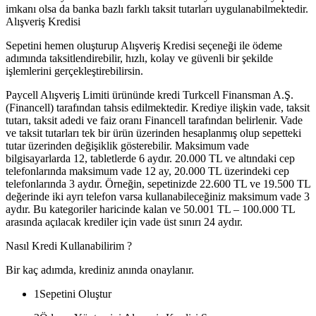
imkanı olsa da banka bazlı farklı taksit tutarları uygulanabilmektedir.
Alışveriş Kredisi
Sepetini hemen oluşturup Alışveriş Kredisi seçeneği ile ödeme
adımında taksitlendirebilir, hızlı, kolay ve güvenli bir şekilde
işlemlerini gerçekleştirebilirsin.
Paycell Alışveriş Limiti ürününde kredi Turkcell Finansman A.Ş.
(Financell) tarafından tahsis edilmektedir. Krediye ilişkin vade, taksit
tutarı, taksit adedi ve faiz oranı Financell tarafından belirlenir. Vade
ve taksit tutarları tek bir ürün üzerinden hesaplanmış olup sepetteki
tutar üzerinden değişiklik gösterebilir. Maksimum vade
bilgisayarlarda 12, tabletlerde 6 aydır. 20.000 TL ve altındaki cep
telefonlarında maksimum vade 12 ay, 20.000 TL üzerindeki cep
telefonlarında 3 aydır. Örneğin, sepetinizde 22.600 TL ve 19.500 TL
değerinde iki ayrı telefon varsa kullanabileceğiniz maksimum vade 3
aydır. Bu kategoriler haricinde kalan ve 50.001 TL – 100.000 TL
arasında açılacak krediler için vade üst sınırı 24 aydır.
Nasıl Kredi Kullanabilirim ?
Bir kaç adımda, krediniz anında onaylanır.
1
Sepetini Oluştur