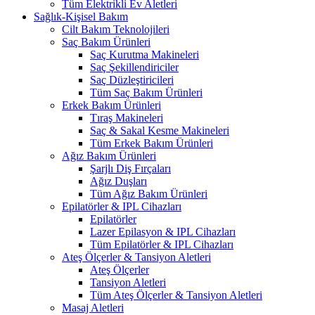
Tüm Elektrikli Ev Aletleri
Sağlık-Kişisel Bakım
Cilt Bakım Teknolojileri
Saç Bakım Ürünleri
Saç Kurutma Makineleri
Saç Şekillendiriciler
Saç Düzleştiricileri
Tüm Saç Bakım Ürünleri
Erkek Bakım Ürünleri
Tıraş Makineleri
Saç & Sakal Kesme Makineleri
Tüm Erkek Bakım Ürünleri
Ağız Bakım Ürünleri
Şarjlı Diş Fırçaları
Ağız Duşları
Tüm Ağız Bakım Ürünleri
Epilatörler & IPL Cihazları
Epilatörler
Lazer Epilasyon & IPL Cihazları
Tüm Epilatörler & IPL Cihazları
Ateş Ölçerler & Tansiyon Aletleri
Ateş Ölçerler
Tansiyon Aletleri
Tüm Ateş Ölçerler & Tansiyon Aletleri
Masaj Aletleri