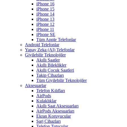
iPhone 16
iPhone 15
iPhone 14
iPhone 13
iPhone 12
iPhone 11
iPhone SE
Tüm Apple Telefonlar
Android Telefonlar
Yapay Zeka (AI) Telefonlar
Giyilebilir Teknolojiler
Akıllı Saatler
Akıllı Bileklikler
Akıllı Çocuk Saatleri
Takip Cihazları
Tüm Giyilebilir Teknolojiler
Aksesuarlar
Telefon Kılıfları
AirPods
Kulaklıklar
Akıllı Saat Aksesuarları
AirPods Aksesuarları
Ekran Koruyucular
Şarj Cihazları
Telefon Tutucular