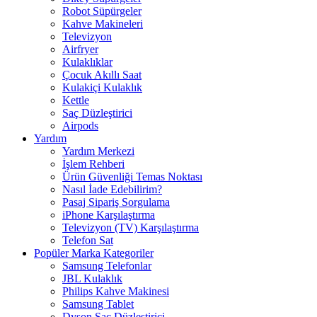
Robot Süpürgeler
Kahve Makineleri
Televizyon
Airfryer
Kulaklıklar
Çocuk Akıllı Saat
Kulakiçi Kulaklık
Kettle
Saç Düzleştirici
Airpods
Yardım
Yardım Merkezi
İşlem Rehberi
Ürün Güvenliği Temas Noktası
Nasıl İade Edebilirim?
Pasaj Sipariş Sorgulama
iPhone Karşılaştırma
Televizyon (TV) Karşılaştırma
Telefon Sat
Popüler Marka Kategoriler
Samsung Telefonlar
JBL Kulaklık
Philips Kahve Makinesi
Samsung Tablet
Dyson Saç Düzleştirici