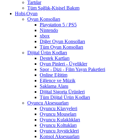
Tartılar
Tüm Sağlık-Kişisel Bakım
Hobi-Oyun
Oyun Konsolları
Playstation 5 / PS5
Nintendo
xbox
Diğer Oyun Konsolları
Tüm Oyun Konsolları
Dijital Ürün Kodları
Destek Kartları
Oyun Pinleri - Üyelikler
Spor - Dizi - Film Yayın Paketleri
Online Eğitim
Eğlence ve Müzik
Saklama Alanı
Dijital Sigorta Ürünleri
Tüm Dijital Ürün Kodları
Oyuncu Aksesuarları
Oyuncu Klavyeleri
Oyuncu Mouseları
Oyuncu Kulaklıkları
Oyuncu Koltukları
Oyuncu Joystickleri
Konsol Aksesuarları