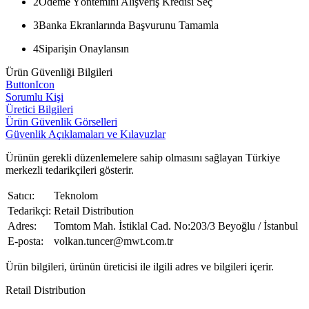
2
Ödeme Yöntemini Alışveriş Kredisi Seç
3
Banka Ekranlarında Başvurunu Tamamla
4
Siparişin Onaylansın
Ürün Güvenliği Bilgileri
ButtonIcon
Sorumlu Kişi
Üretici Bilgileri
Ürün Güvenlik Görselleri
Güvenlik Açıklamaları ve Kılavuzlar
Ürünün gerekli düzenlemelere sahip olmasını sağlayan Türkiye
merkezli tedarikçileri gösterir.
Satıcı:
Teknolom
Tedarikçi:
Retail Distribution
Adres:
Tomtom Mah. İstiklal Cad. No:203/3 Beyoğlu / İstanbul
E-posta:
volkan.tuncer@mwt.com.tr
Ürün bilgileri, ürünün üreticisi ile ilgili adres ve bilgileri içerir.
Retail Distribution