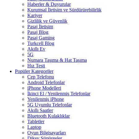
Haberler & Duyurular
Kurumsal İletişim ve Sürdürürebilirlik
Kariyer
Gizlilik ve Güvenlik
Pasaj İletişim
Pasaj Blog
Pasaj Gaming
Turkcell Blog
Akıllı Ev
5G
Numara Taşıma & Hat Taşıma
Hız Testi
Popüler Kategoriler
Cep Telefonu
Android Telefonlar
iPhone Modelleri
İkinci El / Yenilenmiş Telefonlar
Yenilenmiş iPhone
5G Uyumlu Telefonlar
Akıllı Saatler
Bluetooth Kulaklıklar
Tabletler
Laptop
Oyun Bilgisayarları
Dikey Süpürgeler