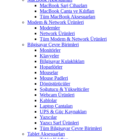
MacBook Şarj Cihazları
MacBook Çanta ve Kılıfları
Tüm MacBook Aksesuarları
Modem & Network Ürünleri
Modemler
Network Ürünleri
Tüm Modem & Network Ürünleri
Bilgisayar Çevre Birimleri
Monitörler
Klavyeler
BiIgisayar Kulaklıkları
Hoparlörler
Mouselar
Mouse Padleri
Dönüştürücüler
Soğutucu & Yükselticiler
Webcam Ürünleri
Kablolar
Laptop Çantaları
UPS & Güç Kaynakları
Yazıcılar
Yazıcı Sarf Ürünleri
Tüm Bilgisayar Çevre Birimleri
Tablet Aksesuarları