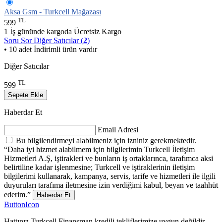
Aksa Gsm - Turkcell Mağazası
TL
599
1 İş gününde kargoda
Ücretsiz Kargo
Soru Sor
Diğer Satıcılar (
2
)
• 10 adet İndirimli ürün vardır
Diğer Satıcılar
TL
599
Sepete Ekle
Haberdar Et
Email Adresi
Bu bilgilendirmeyi alabilmeniz için izniniz gerekmektedir.
“Daha iyi hizmet alabilmem için bilgilerimin Turkcell İletişim
Hizmetleri A.Ş, iştirakleri ve bunların iş ortaklarınca, tarafımca aksi
belirtiline kadar işlenmesine; Turkcell ve iştiraklerinin iletişim
bilgilerimi kullanarak, kampanya, servis, tarife ve hizmetleri ile ilgili
duyuruları tarafıma iletmesine izin verdiğimi kabul, beyan ve taahhüt
ederim.”
Haberdar Et
ButtonIcon
Hattınız Turkcell Finansman kredili tekliflerimize uygun değildir.