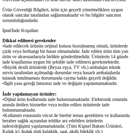
Ürün Güvenliği Bilgileri, ürün için geçerli yönetmeliklere uygun
olarak satıcılar tarafından sağlanmaktadır ve bu bilgiler satıcının
sorumluluğundadır.
İptal/İade Koşulları
Dikkat edilmesi gerekenler
•İade edilecek ürünün orijinal kutusu bozulmamış olmalı, ürünlerde
çizik veya herhangi bir hasar olmamalıdır. İade edilen ürün tüm yan
ürün ve aksesuarlarıyla birlikte gönderilmelidir. Ürünlerin 14 günde
iade koşullarına uygun bir şekilde iade edilmesi gerekmektedir.
•Büyük desili ürünlerde (Beyaz eşya, TV vb.) ambalajın teknik
servis tarafından açılmadığı durumlar veya hasarlı ambalajlarda
tutanak tutulmaması durumunda cayma hakkı geçerli değildir.
•İlgili yasa gereği faturasız iade ve değişim yapılamamaktadır.
İade yapılamayan ürünler:
•Dijital ürün kodlarında iade bulunmamaktadır. Elektronik ortamda
anında iletilen hizmetler veya teslim edilen ürünlerde iade
bulunmamaktadır.
•Kullanım esnasında vücut ile birebir temas gerektiren ve kullanımla
beraber sağlık açısından tehlike arz edebilen ürünlerin
iadesi/değişimi yapılamamaktadır. (Tüm Kişisel Bakım Ürünleri,
Kulak içi /kulak üstü kulaklık, saat, akıllı bileklik vb.)