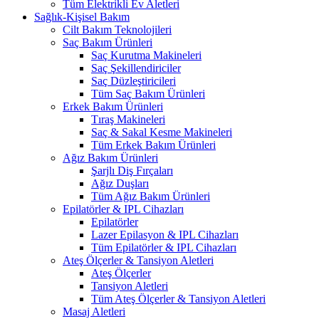
Tüm Elektrikli Ev Aletleri
Sağlık-Kişisel Bakım
Cilt Bakım Teknolojileri
Saç Bakım Ürünleri
Saç Kurutma Makineleri
Saç Şekillendiriciler
Saç Düzleştiricileri
Tüm Saç Bakım Ürünleri
Erkek Bakım Ürünleri
Tıraş Makineleri
Saç & Sakal Kesme Makineleri
Tüm Erkek Bakım Ürünleri
Ağız Bakım Ürünleri
Şarjlı Diş Fırçaları
Ağız Duşları
Tüm Ağız Bakım Ürünleri
Epilatörler & IPL Cihazları
Epilatörler
Lazer Epilasyon & IPL Cihazları
Tüm Epilatörler & IPL Cihazları
Ateş Ölçerler & Tansiyon Aletleri
Ateş Ölçerler
Tansiyon Aletleri
Tüm Ateş Ölçerler & Tansiyon Aletleri
Masaj Aletleri