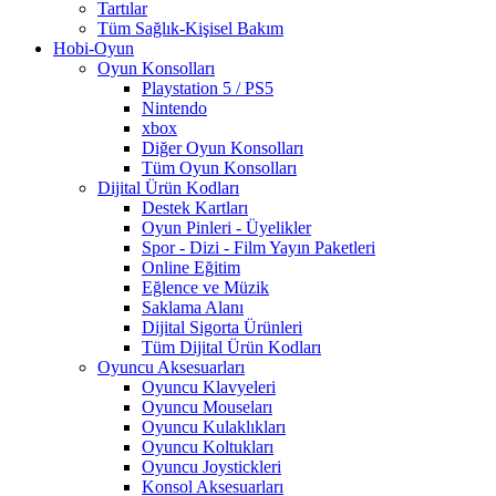
Tartılar
Tüm Sağlık-Kişisel Bakım
Hobi-Oyun
Oyun Konsolları
Playstation 5 / PS5
Nintendo
xbox
Diğer Oyun Konsolları
Tüm Oyun Konsolları
Dijital Ürün Kodları
Destek Kartları
Oyun Pinleri - Üyelikler
Spor - Dizi - Film Yayın Paketleri
Online Eğitim
Eğlence ve Müzik
Saklama Alanı
Dijital Sigorta Ürünleri
Tüm Dijital Ürün Kodları
Oyuncu Aksesuarları
Oyuncu Klavyeleri
Oyuncu Mouseları
Oyuncu Kulaklıkları
Oyuncu Koltukları
Oyuncu Joystickleri
Konsol Aksesuarları