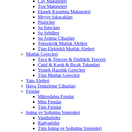
Çay Makineleri
Tost Makineleri
Ekmek Kızartma Makineleri
Meyve Sıkacakları
Pişiriciler
Su Isıtıcıları
Su Sebilleri
Su Arıtma Cihazları
Teknolojik Mutfak Aletleri
Tüm Elektrikli Mutfak Aletleri
Mutfak Gereçleri
Tava & Tencere & Düdüklü Tencere
Çatal & Kaşık & Bıçak Takımları
Yemek Hazırlık Gereçleri
Tüm Mutfak Gereçleri
Yapı Aletleri
Hava Temizleme Cihazları
Fırınlar
Mikrodalga Fırınlar
Mini Fırınlar
Tüm Fırınlar
Isıtma ve Soğutma Sistemleri
Vantilatörler
Radyatörler
Tüm Isıtma ve Soğutma Sistemleri