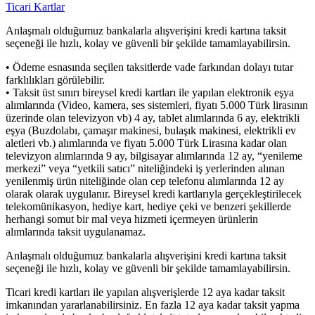
Ticari Kartlar
Anlaşmalı olduğumuz bankalarla alışverişini kredi kartına taksit
seçeneği ile hızlı, kolay ve güvenli bir şekilde tamamlayabilirsin.
• Ödeme esnasında seçilen taksitlerde vade farkından dolayı tutar
farklılıkları görülebilir.
• Taksit üst sınırı bireysel kredi kartları ile yapılan elektronik eşya
alımlarında (Video, kamera, ses sistemleri, fiyatı 5.000 Türk lirasının
üzerinde olan televizyon vb) 4 ay, tablet alımlarında 6 ay, elektrikli
eşya (Buzdolabı, çamaşır makinesi, bulaşık makinesi, elektrikli ev
aletleri vb.) alımlarında ve fiyatı 5.000 Türk Lirasına kadar olan
televizyon alımlarında 9 ay, bilgisayar alımlarında 12 ay, “yenileme
merkezi” veya “yetkili satıcı” niteliğindeki iş yerlerinden alınan
yenilenmiş ürün niteliğinde olan cep telefonu alımlarında 12 ay
olarak olarak uygulanır. Bireysel kredi kartlarıyla gerçekleştirilecek
telekomünikasyon, hediye kart, hediye çeki ve benzeri şekillerde
herhangi somut bir mal veya hizmeti içermeyen ürünlerin
alımlarında taksit uygulanamaz.
Anlaşmalı olduğumuz bankalarla alışverişini kredi kartına taksit
seçeneği ile hızlı, kolay ve güvenli bir şekilde tamamlayabilirsin.
Ticari kredi kartları ile yapılan alışverişlerde 12 aya kadar taksit
imkanından yararlanabilirsiniz. En fazla 12 aya kadar taksit yapma