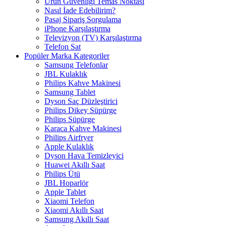
Ürün Güvenliği Temas Noktası
Nasıl İade Edebilirim?
Pasaj Sipariş Sorgulama
iPhone Karşılaştırma
Televizyon (TV) Karşılaştırma
Telefon Sat
Popüler Marka Kategoriler
Samsung Telefonlar
JBL Kulaklık
Philips Kahve Makinesi
Samsung Tablet
Dyson Saç Düzleştirici
Philips Dikey Süpürge
Philips Süpürge
Karaca Kahve Makinesi
Philips Airfryer
Apple Kulaklık
Dyson Hava Temizleyici
Huawei Akıllı Saat
Philips Ütü
JBL Hoparlör
Apple Tablet
Xiaomi Telefon
Xiaomi Akıllı Saat
Samsung Akıllı Saat