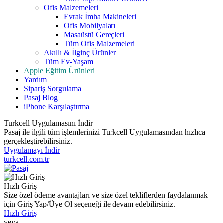
Ofis Malzemeleri
Evrak İmha Makineleri
Ofis Mobilyaları
Masaüstü Gereçleri
Tüm Ofis Malzemeleri
Akıllı & İlginç Ürünler
Tüm Ev-Yaşam
Apple Eğitim Ürünleri
Yardım
Sipariş Sorgulama
Pasaj Blog
iPhone Karşılaştırma
Turkcell Uygulamasını İndir
Pasaj ile ilgili tüm işlemlerinizi Turkcell Uygulamasından hızlıca
gerçekleştirebilirsiniz.
Uygulamayı İndir
turkcell.com.tr
Hızlı Giriş
Size özel ödeme avantajları ve size özel tekliflerden faydalanmak
için Giriş Yap/Üye Ol seçeneği ile devam edebilirsiniz.
Hızlı Giriş
veya