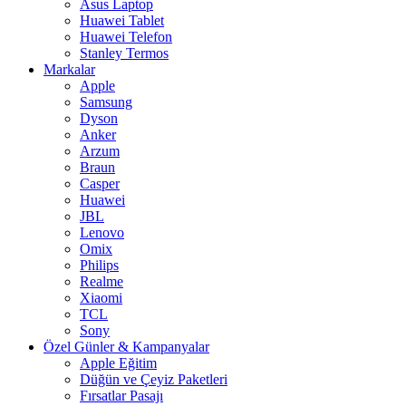
Asus Laptop
Huawei Tablet
Huawei Telefon
Stanley Termos
Markalar
Apple
Samsung
Dyson
Anker
Arzum
Braun
Casper
Huawei
JBL
Lenovo
Omix
Philips
Realme
Xiaomi
TCL
Sony
Özel Günler & Kampanyalar
Apple Eğitim
Düğün ve Çeyiz Paketleri
Fırsatlar Pasajı