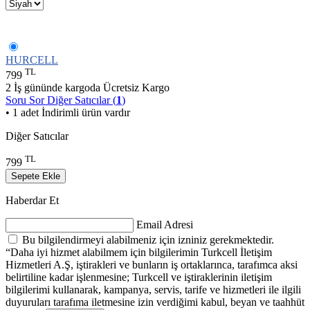
HURCELL
TL
799
2 İş gününde kargoda
Ücretsiz Kargo
Soru Sor
Diğer Satıcılar (
1
)
• 1 adet İndirimli ürün vardır
Diğer Satıcılar
TL
799
Sepete Ekle
Haberdar Et
Email Adresi
Bu bilgilendirmeyi alabilmeniz için izniniz gerekmektedir.
“Daha iyi hizmet alabilmem için bilgilerimin Turkcell İletişim
Hizmetleri A.Ş, iştirakleri ve bunların iş ortaklarınca, tarafımca aksi
belirtiline kadar işlenmesine; Turkcell ve iştiraklerinin iletişim
bilgilerimi kullanarak, kampanya, servis, tarife ve hizmetleri ile ilgili
duyuruları tarafıma iletmesine izin verdiğimi kabul, beyan ve taahhüt