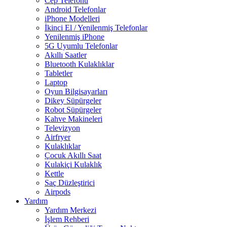
Cep Telefonu
Android Telefonlar
iPhone Modelleri
İkinci El / Yenilenmiş Telefonlar
Yenilenmiş iPhone
5G Uyumlu Telefonlar
Akıllı Saatler
Bluetooth Kulaklıklar
Tabletler
Laptop
Oyun Bilgisayarları
Dikey Süpürgeler
Robot Süpürgeler
Kahve Makineleri
Televizyon
Airfryer
Kulaklıklar
Çocuk Akıllı Saat
Kulakiçi Kulaklık
Kettle
Saç Düzleştirici
Airpods
Yardım
Yardım Merkezi
İşlem Rehberi