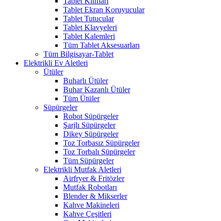
Tablet Kılıfları
Tablet Ekran Koruyucular
Tablet Tutucular
Tablet Klavyeleri
Tablet Kalemleri
Tüm Tablet Aksesuarları
Tüm Bilgisayar-Tablet
Elektrikli Ev Aletleri
Ütüler
Buharlı Ütüler
Buhar Kazanlı Ütüler
Tüm Ütüler
Süpürgeler
Robot Süpürgeler
Şarjlı Süpürgeler
Dikey Süpürgeler
Toz Torbasız Süpürgeler
Toz Torbalı Süpürgeler
Tüm Süpürgeler
Elektrikli Mutfak Aletleri
Airfryer & Fritözler
Mutfak Robotları
Blender & Mikserler
Kahve Makineleri
Kahve Çeşitleri