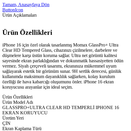
Tamam, Anasayfaya Dön
ButtonIcon
Ürün Açıklamaları
Ürün Özellikleri
iPhone 16 için özel olarak tasarlanmış Momax GlassPro+ Ultra
Clear HD Tempered Glass, cihazınızı çizilmelere, darbelere ve
düşmelere karşı üstün koruma sağlar. Ultra net görüntü kalitesi
sayesinde ekran parlaklığından ve dokunmatik hassasiyetten ödün
vermez. Siyah çerçeveli tasarımı, ekranınıza mükemmel uyum
sağlayarak estetik bir görünüm sunar. 9H sertlik derecesi, günlük
kullanımda maksimum dayanıklılık sağlarken, kolay kurulum
özelliği ile hava kabarcığı oluşumunu önler. iPhone 16 ekran
koruyucusu arayanlar için ideal seçim.
Ürün Özellikleri
Ürün Model Adı
GLASSPRO+ULTRA CLEAR HD TEMPERLİ IPHONE 16
EKRAN KORUYUCU
Üretim Yeri
ÇİN
Ekran Kaplama Türü