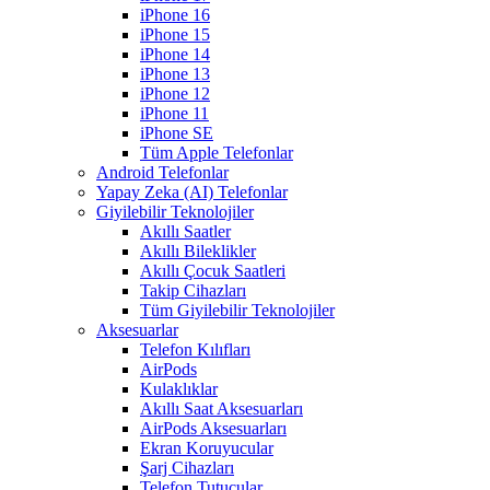
iPhone 16
iPhone 15
iPhone 14
iPhone 13
iPhone 12
iPhone 11
iPhone SE
Tüm Apple Telefonlar
Android Telefonlar
Yapay Zeka (AI) Telefonlar
Giyilebilir Teknolojiler
Akıllı Saatler
Akıllı Bileklikler
Akıllı Çocuk Saatleri
Takip Cihazları
Tüm Giyilebilir Teknolojiler
Aksesuarlar
Telefon Kılıfları
AirPods
Kulaklıklar
Akıllı Saat Aksesuarları
AirPods Aksesuarları
Ekran Koruyucular
Şarj Cihazları
Telefon Tutucular