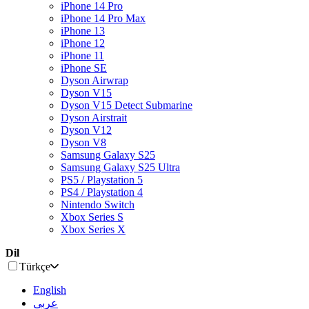
iPhone 14 Pro
iPhone 14 Pro Max
iPhone 13
iPhone 12
iPhone 11
iPhone SE
Dyson Airwrap
Dyson V15
Dyson V15 Detect Submarine
Dyson Airstrait
Dyson V12
Dyson V8
Samsung Galaxy S25
Samsung Galaxy S25 Ultra
PS5 / Playstation 5
PS4 / Playstation 4
Nintendo Switch
Xbox Series S
Xbox Series X
Dil
Türkçe
English
عربى