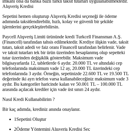
imkanı olsa da banka bazlı farklı taksit tutarları uygulanabilmektedir.
Alışveriş Kredisi
Sepetini hemen oluşturup Alışveriş Kredisi seçeneği ile ödeme
adımında taksitlendirebilir, hızlı, kolay ve güvenli bir şekilde
işlemlerini gerçekleştirebilirsin.
Paycell Alışveriş Limiti ürününde kredi Turkcell Finansman A.Ş.
(Financell) tarafından tahsis edilmektedir. Krediye ilişkin vade, taksit
tutarı, taksit adedi ve faiz oranı Financell tarafından belirlenir. Vade
ve taksit tutarları tek bir ürün üzerinden hesaplanmış olup sepetteki
tutar üzerinden değişiklik gösterebilir. Maksimum vade
bilgisayarlarda 12, tabletlerde 6 aydır. 20.000 TL ve altındaki cep
telefonlarında maksimum vade 12 ay, 20.000 TL üzerindeki cep
telefonlarında 3 aydır. Örneğin, sepetinizde 22.600 TL ve 19.500 TL
değerinde iki ayrı telefon varsa kullanabileceğiniz maksimum vade 3
aydır. Bu kategoriler haricinde kalan ve 50.001 TL – 100.000 TL
arasında açılacak krediler için vade üst sınırı 24 aydır.
Nasıl Kredi Kullanabilirim ?
Bir kaç adımda, krediniz anında onaylanır.
1
Sepetini Oluştur
2
Ödeme Yöntemini Alışveriş Kredisi Seç