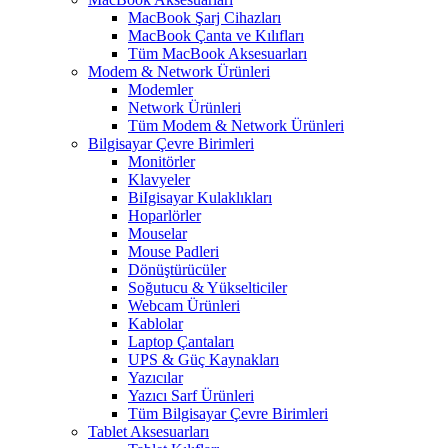
MacBook Şarj Cihazları
MacBook Çanta ve Kılıfları
Tüm MacBook Aksesuarları
Modem & Network Ürünleri
Modemler
Network Ürünleri
Tüm Modem & Network Ürünleri
Bilgisayar Çevre Birimleri
Monitörler
Klavyeler
BiIgisayar Kulaklıkları
Hoparlörler
Mouselar
Mouse Padleri
Dönüştürücüler
Soğutucu & Yükselticiler
Webcam Ürünleri
Kablolar
Laptop Çantaları
UPS & Güç Kaynakları
Yazıcılar
Yazıcı Sarf Ürünleri
Tüm Bilgisayar Çevre Birimleri
Tablet Aksesuarları