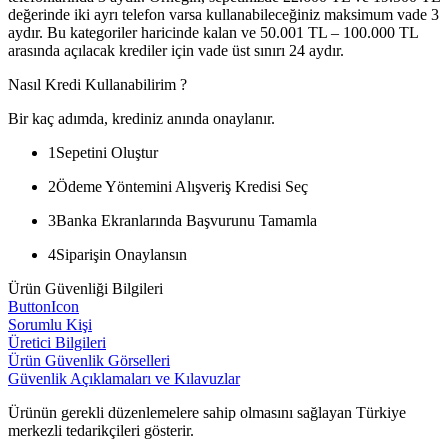
değerinde iki ayrı telefon varsa kullanabileceğiniz maksimum vade 3
aydır. Bu kategoriler haricinde kalan ve 50.001 TL – 100.000 TL
arasında açılacak krediler için vade üst sınırı 24 aydır.
Nasıl Kredi Kullanabilirim ?
Bir kaç adımda, krediniz anında onaylanır.
1
Sepetini Oluştur
2
Ödeme Yöntemini Alışveriş Kredisi Seç
3
Banka Ekranlarında Başvurunu Tamamla
4
Siparişin Onaylansın
Ürün Güvenliği Bilgileri
ButtonIcon
Sorumlu Kişi
Üretici Bilgileri
Ürün Güvenlik Görselleri
Güvenlik Açıklamaları ve Kılavuzlar
Ürünün gerekli düzenlemelere sahip olmasını sağlayan Türkiye
merkezli tedarikçileri gösterir.