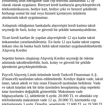
yenilenmiş ürün niteliğinde olan cep telefonu alımlarında 12 ay
olarak olarak uygulanır. Bireysel kredi kartlarıyla gerçekleştirilecek
telekomünikasyon, hediye kart, hediye çeki ve benzeri şekillerde
herhangi somut bir mal veya hizmeti içermeyen ürünlerin
alımlarında taksit uygulanamaz.
Anlaşmalı olduğumuz bankalarla alışverişini kredi kartına taksit
seçeneği ile hızlı, kolay ve güvenli bir şekilde tamamlayabilirsin.
Ticari kredi kartları ile yapılan alışverişlerde 12 aya kadar taksit
imkanından yararlanabilirsiniz. En fazla 12 aya kadar taksit yapma
imkanı olsa da banka bazlı farklı taksit tutarları uygulanabilmektedir.
Alışveriş Kredisi
Sepetini hemen oluşturup Alışveriş Kredisi seçeneği ile ödeme
adımında taksitlendirebilir, hızlı, kolay ve güvenli bir şekilde
işlemlerini gerçekleştirebilirsin.
Paycell Alışveriş Limiti ürününde kredi Turkcell Finansman A.Ş.
(Financell) tarafından tahsis edilmektedir. Krediye ilişkin vade, taksit
tutarı, taksit adedi ve faiz oranı Financell tarafından belirlenir. Vade
ve taksit tutarları tek bir ürün üzerinden hesaplanmış olup sepetteki
tutar üzerinden değişiklik gösterebilir. Maksimum vade
bilgisayarlarda 12, tabletlerde 6 aydır. 20.000 TL ve altındaki cep
telefonlarında maksimum vade 12 ay, 20.000 TL üzerindeki cep
telefonlarında 3 aydır. Örneğin, sepetinizde 22.600 TL ve 19.500 TL