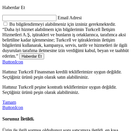
Haberdar Et
Email Adresi
Bu bilgilendirmeyi alabilmeniz için izniniz gerekmektedir.
“Daha iyi hizmet alabilmem için bilgilerimin Turkcell İletişim
Hizmetleri A.Ş, iştirakleri ve bunların iş ortaklarınca, tarafımca aksi
belirtiline kadar işlenmesine; Turkcell ve iştiraklerinin iletişim
bilgilerimi kullanarak, kampanya, servis, tarife ve hizmetleri ile ilgili
duyuruları tarafıma iletmesine izin verdiğimi kabul, beyan ve taahhüt
ederim.”
Haberdar Et
ButtonIcon
Hattınız Turkcell Finansman kredili tekliflerimize uygun değildir.
Seçtiğiniz ürünü peşin olarak satın alabilirsiniz.
Hattınız Turkcell peşine kontratlı tekliflerimize uygun değildir.
Seçtiğiniz ürünü peşin olarak alabilirsiniz.
Tamam
ButtonIcon
Sorunuz İletildi.
Ürün ile ilgili sormuş olduğunuz soru satıcımıza iletildi, en kısa