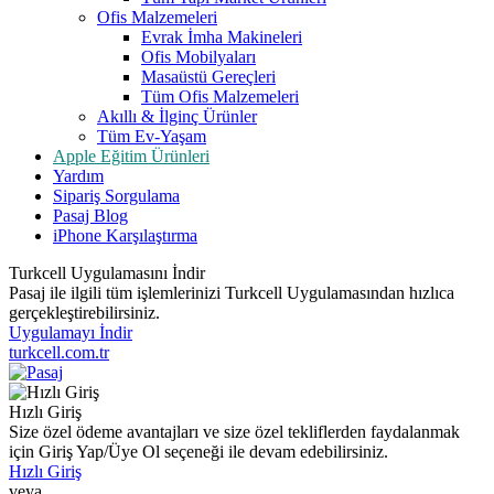
Ofis Malzemeleri
Evrak İmha Makineleri
Ofis Mobilyaları
Masaüstü Gereçleri
Tüm Ofis Malzemeleri
Akıllı & İlginç Ürünler
Tüm Ev-Yaşam
Apple Eğitim Ürünleri
Yardım
Sipariş Sorgulama
Pasaj Blog
iPhone Karşılaştırma
Turkcell Uygulamasını İndir
Pasaj ile ilgili tüm işlemlerinizi Turkcell Uygulamasından hızlıca
gerçekleştirebilirsiniz.
Uygulamayı İndir
turkcell.com.tr
Hızlı Giriş
Size özel ödeme avantajları ve size özel tekliflerden faydalanmak
için Giriş Yap/Üye Ol seçeneği ile devam edebilirsiniz.
Hızlı Giriş
veya