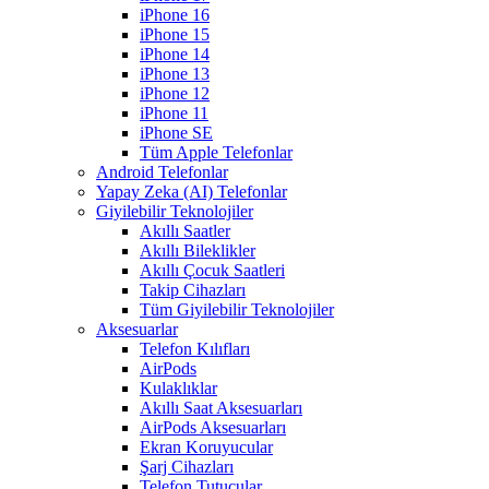
iPhone 16
iPhone 15
iPhone 14
iPhone 13
iPhone 12
iPhone 11
iPhone SE
Tüm Apple Telefonlar
Android Telefonlar
Yapay Zeka (AI) Telefonlar
Giyilebilir Teknolojiler
Akıllı Saatler
Akıllı Bileklikler
Akıllı Çocuk Saatleri
Takip Cihazları
Tüm Giyilebilir Teknolojiler
Aksesuarlar
Telefon Kılıfları
AirPods
Kulaklıklar
Akıllı Saat Aksesuarları
AirPods Aksesuarları
Ekran Koruyucular
Şarj Cihazları
Telefon Tutucular