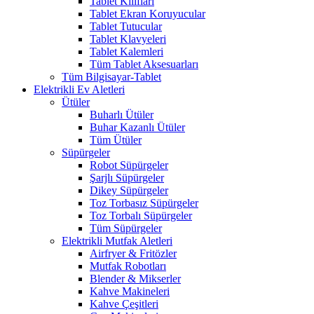
Tablet Kılıfları
Tablet Ekran Koruyucular
Tablet Tutucular
Tablet Klavyeleri
Tablet Kalemleri
Tüm Tablet Aksesuarları
Tüm Bilgisayar-Tablet
Elektrikli Ev Aletleri
Ütüler
Buharlı Ütüler
Buhar Kazanlı Ütüler
Tüm Ütüler
Süpürgeler
Robot Süpürgeler
Şarjlı Süpürgeler
Dikey Süpürgeler
Toz Torbasız Süpürgeler
Toz Torbalı Süpürgeler
Tüm Süpürgeler
Elektrikli Mutfak Aletleri
Airfryer & Fritözler
Mutfak Robotları
Blender & Mikserler
Kahve Makineleri
Kahve Çeşitleri