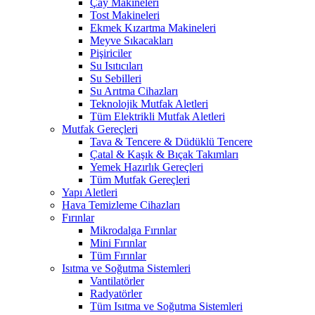
Çay Makineleri
Tost Makineleri
Ekmek Kızartma Makineleri
Meyve Sıkacakları
Pişiriciler
Su Isıtıcıları
Su Sebilleri
Su Arıtma Cihazları
Teknolojik Mutfak Aletleri
Tüm Elektrikli Mutfak Aletleri
Mutfak Gereçleri
Tava & Tencere & Düdüklü Tencere
Çatal & Kaşık & Bıçak Takımları
Yemek Hazırlık Gereçleri
Tüm Mutfak Gereçleri
Yapı Aletleri
Hava Temizleme Cihazları
Fırınlar
Mikrodalga Fırınlar
Mini Fırınlar
Tüm Fırınlar
Isıtma ve Soğutma Sistemleri
Vantilatörler
Radyatörler
Tüm Isıtma ve Soğutma Sistemleri