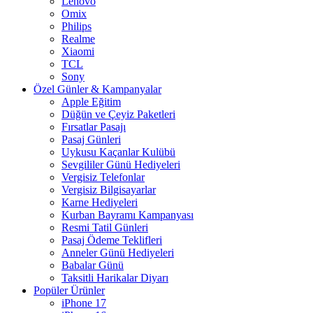
Lenovo
Omix
Philips
Realme
Xiaomi
TCL
Sony
Özel Günler & Kampanyalar
Apple Eğitim
Düğün ve Çeyiz Paketleri
Fırsatlar Pasajı
Pasaj Günleri
Uykusu Kaçanlar Kulübü
Sevgililer Günü Hediyeleri
Vergisiz Telefonlar
Vergisiz Bilgisayarlar
Karne Hediyeleri
Kurban Bayramı Kampanyası
Resmi Tatil Günleri
Pasaj Ödeme Teklifleri
Anneler Günü Hediyeleri
Babalar Günü
Taksitli Harikalar Diyarı
Popüler Ürünler
iPhone 17