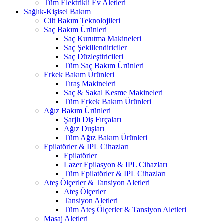
Tüm Elektrikli Ev Aletleri
Sağlık-Kişisel Bakım
Cilt Bakım Teknolojileri
Saç Bakım Ürünleri
Saç Kurutma Makineleri
Saç Şekillendiriciler
Saç Düzleştiricileri
Tüm Saç Bakım Ürünleri
Erkek Bakım Ürünleri
Tıraş Makineleri
Saç & Sakal Kesme Makineleri
Tüm Erkek Bakım Ürünleri
Ağız Bakım Ürünleri
Şarjlı Diş Fırçaları
Ağız Duşları
Tüm Ağız Bakım Ürünleri
Epilatörler & IPL Cihazları
Epilatörler
Lazer Epilasyon & IPL Cihazları
Tüm Epilatörler & IPL Cihazları
Ateş Ölçerler & Tansiyon Aletleri
Ateş Ölçerler
Tansiyon Aletleri
Tüm Ateş Ölçerler & Tansiyon Aletleri
Masaj Aletleri