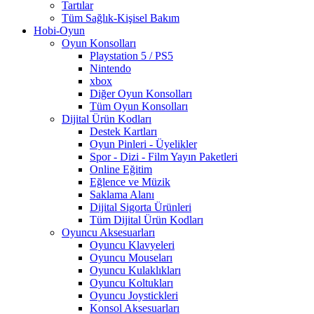
Tartılar
Tüm Sağlık-Kişisel Bakım
Hobi-Oyun
Oyun Konsolları
Playstation 5 / PS5
Nintendo
xbox
Diğer Oyun Konsolları
Tüm Oyun Konsolları
Dijital Ürün Kodları
Destek Kartları
Oyun Pinleri - Üyelikler
Spor - Dizi - Film Yayın Paketleri
Online Eğitim
Eğlence ve Müzik
Saklama Alanı
Dijital Sigorta Ürünleri
Tüm Dijital Ürün Kodları
Oyuncu Aksesuarları
Oyuncu Klavyeleri
Oyuncu Mouseları
Oyuncu Kulaklıkları
Oyuncu Koltukları
Oyuncu Joystickleri
Konsol Aksesuarları