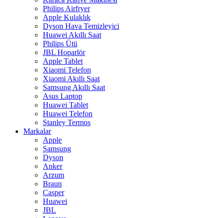
Philips Airfryer
Apple Kulaklık
Dyson Hava Temizleyici
Huawei Akıllı Saat
Philips Ütü
JBL Hoparlör
Apple Tablet
Xiaomi Telefon
Xiaomi Akıllı Saat
Samsung Akıllı Saat
Asus Laptop
Huawei Tablet
Huawei Telefon
Stanley Termos
Markalar
Apple
Samsung
Dyson
Anker
Arzum
Braun
Casper
Huawei
JBL