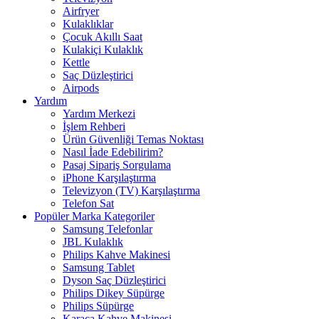
Airfryer
Kulaklıklar
Çocuk Akıllı Saat
Kulakiçi Kulaklık
Kettle
Saç Düzleştirici
Airpods
Yardım
Yardım Merkezi
İşlem Rehberi
Ürün Güvenliği Temas Noktası
Nasıl İade Edebilirim?
Pasaj Sipariş Sorgulama
iPhone Karşılaştırma
Televizyon (TV) Karşılaştırma
Telefon Sat
Popüler Marka Kategoriler
Samsung Telefonlar
JBL Kulaklık
Philips Kahve Makinesi
Samsung Tablet
Dyson Saç Düzleştirici
Philips Dikey Süpürge
Philips Süpürge
Karaca Kahve Makinesi