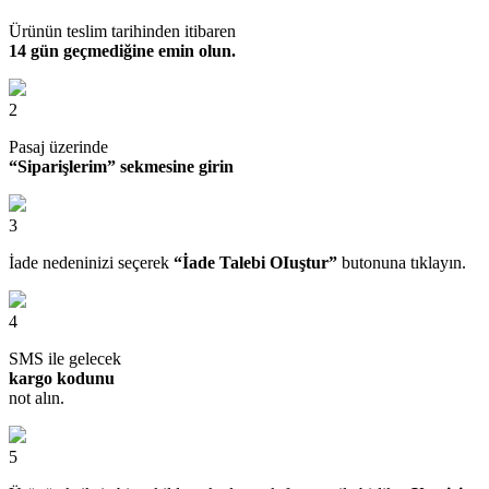
Ürünün teslim tarihinden itibaren
14 gün geçmediğine emin olun.
2
Pasaj üzerinde
“Siparişlerim” sekmesine girin
3
İade nedeninizi seçerek
“İade Talebi OIuştur”
butonuna tıklayın.
4
SMS ile gelecek
kargo kodunu
not alın.
5