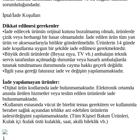
sorumluluğundadır.
İptal/İade Koşulları
Dikkat edilmesi gerekenler
•İade edilecek ürünün orijinal kutusu bozulmamış olmalı, ürünlerde
çizik veya herhangi bir hasar olmamalıdır. İade edilen ürün tüm yan
ürün ve aksesuarlarıyla birlikte gönderilmelidir. Ürünlerin 14 günde
iade koşullarına uygun bir şekilde iade edilmesi gerekmektedir.
•Büyük desili ürünlerde (Beyaz eşya, TV vb.) ambalajın teknik
servis tarafından açılmadığı durumlar veya hasarlı ambalajlarda
tutanak tutulmaması durumunda cayma hakkı geçerli değildir.
•İlgili yasa gereği faturasız iade ve değişim yapılamamaktadır.
İade yapılamayan ürünler:
•Dijital ürün kodlarında iade bulunmamaktadır. Elektronik ortamda
anında iletilen hizmetler veya teslim edilen ürünlerde iade
bulunmamaktadır.
•Kullanım esnasında vücut ile birebir temas gerektiren ve kullanımla
beraber sağlık açısından tehlike arz edebilen ürünlerin
iadesi/değişimi yapılamamaktadır. (Tüm Kişisel Bakım Ürünleri,
Kulak içi /kulak üstü kulaklık, saat, akıllı bileklik vb.)
1