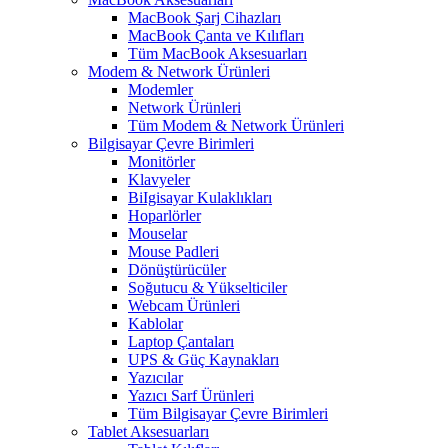
MacBook Şarj Cihazları
MacBook Çanta ve Kılıfları
Tüm MacBook Aksesuarları
Modem & Network Ürünleri
Modemler
Network Ürünleri
Tüm Modem & Network Ürünleri
Bilgisayar Çevre Birimleri
Monitörler
Klavyeler
BiIgisayar Kulaklıkları
Hoparlörler
Mouselar
Mouse Padleri
Dönüştürücüler
Soğutucu & Yükselticiler
Webcam Ürünleri
Kablolar
Laptop Çantaları
UPS & Güç Kaynakları
Yazıcılar
Yazıcı Sarf Ürünleri
Tüm Bilgisayar Çevre Birimleri
Tablet Aksesuarları