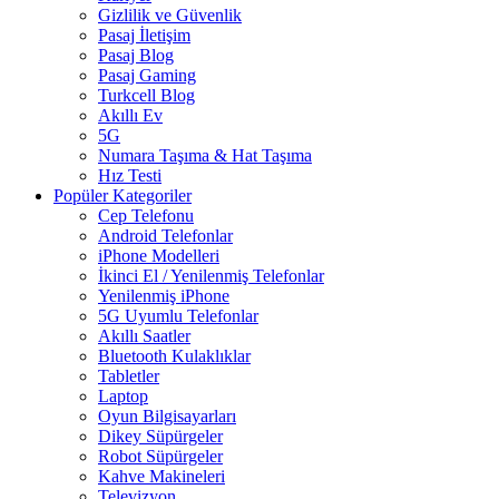
Gizlilik ve Güvenlik
Pasaj İletişim
Pasaj Blog
Pasaj Gaming
Turkcell Blog
Akıllı Ev
5G
Numara Taşıma & Hat Taşıma
Hız Testi
Popüler Kategoriler
Cep Telefonu
Android Telefonlar
iPhone Modelleri
İkinci El / Yenilenmiş Telefonlar
Yenilenmiş iPhone
5G Uyumlu Telefonlar
Akıllı Saatler
Bluetooth Kulaklıklar
Tabletler
Laptop
Oyun Bilgisayarları
Dikey Süpürgeler
Robot Süpürgeler
Kahve Makineleri
Televizyon