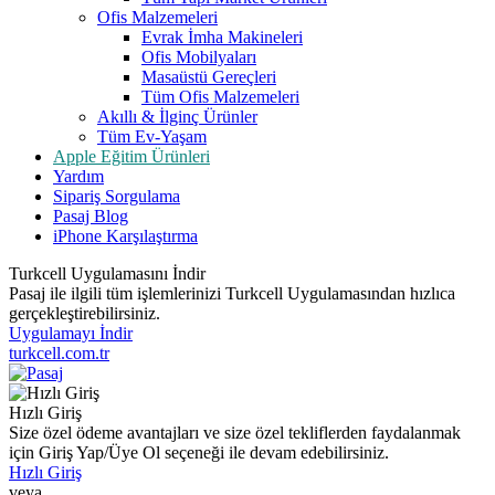
Ofis Malzemeleri
Evrak İmha Makineleri
Ofis Mobilyaları
Masaüstü Gereçleri
Tüm Ofis Malzemeleri
Akıllı & İlginç Ürünler
Tüm Ev-Yaşam
Apple Eğitim Ürünleri
Yardım
Sipariş Sorgulama
Pasaj Blog
iPhone Karşılaştırma
Turkcell Uygulamasını İndir
Pasaj ile ilgili tüm işlemlerinizi Turkcell Uygulamasından hızlıca
gerçekleştirebilirsiniz.
Uygulamayı İndir
turkcell.com.tr
Hızlı Giriş
Size özel ödeme avantajları ve size özel tekliflerden faydalanmak
için Giriş Yap/Üye Ol seçeneği ile devam edebilirsiniz.
Hızlı Giriş
veya