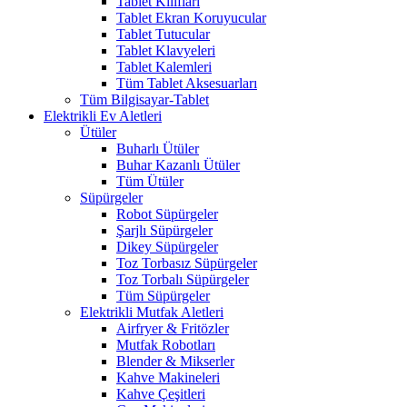
Tablet Kılıfları
Tablet Ekran Koruyucular
Tablet Tutucular
Tablet Klavyeleri
Tablet Kalemleri
Tüm Tablet Aksesuarları
Tüm Bilgisayar-Tablet
Elektrikli Ev Aletleri
Ütüler
Buharlı Ütüler
Buhar Kazanlı Ütüler
Tüm Ütüler
Süpürgeler
Robot Süpürgeler
Şarjlı Süpürgeler
Dikey Süpürgeler
Toz Torbasız Süpürgeler
Toz Torbalı Süpürgeler
Tüm Süpürgeler
Elektrikli Mutfak Aletleri
Airfryer & Fritözler
Mutfak Robotları
Blender & Mikserler
Kahve Makineleri
Kahve Çeşitleri