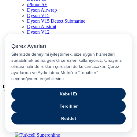
iPhone SE
Dyson Airwrap
Dyson V15
Dyson V15 Detect Submarine
Dyson Airstrait
Dyson V12
Dyson V8
Samsung Galaxy S25
Samsung Galaxy S25 Ultra
PS5 / Playstation 5
PS4 / Playstation 4
Nintendo Switch
Xbox Series S
Xbox Series X
Dil
Türkçe
English
عربى
русский