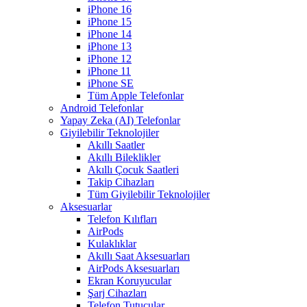
iPhone 16
iPhone 15
iPhone 14
iPhone 13
iPhone 12
iPhone 11
iPhone SE
Tüm Apple Telefonlar
Android Telefonlar
Yapay Zeka (AI) Telefonlar
Giyilebilir Teknolojiler
Akıllı Saatler
Akıllı Bileklikler
Akıllı Çocuk Saatleri
Takip Cihazları
Tüm Giyilebilir Teknolojiler
Aksesuarlar
Telefon Kılıfları
AirPods
Kulaklıklar
Akıllı Saat Aksesuarları
AirPods Aksesuarları
Ekran Koruyucular
Şarj Cihazları
Telefon Tutucular