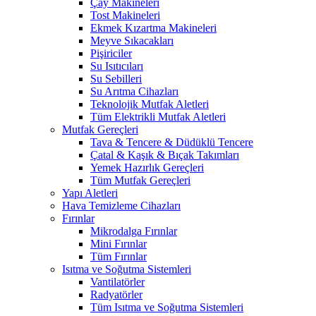
Çay Makineleri
Tost Makineleri
Ekmek Kızartma Makineleri
Meyve Sıkacakları
Pişiriciler
Su Isıtıcıları
Su Sebilleri
Su Arıtma Cihazları
Teknolojik Mutfak Aletleri
Tüm Elektrikli Mutfak Aletleri
Mutfak Gereçleri
Tava & Tencere & Düdüklü Tencere
Çatal & Kaşık & Bıçak Takımları
Yemek Hazırlık Gereçleri
Tüm Mutfak Gereçleri
Yapı Aletleri
Hava Temizleme Cihazları
Fırınlar
Mikrodalga Fırınlar
Mini Fırınlar
Tüm Fırınlar
Isıtma ve Soğutma Sistemleri
Vantilatörler
Radyatörler
Tüm Isıtma ve Soğutma Sistemleri