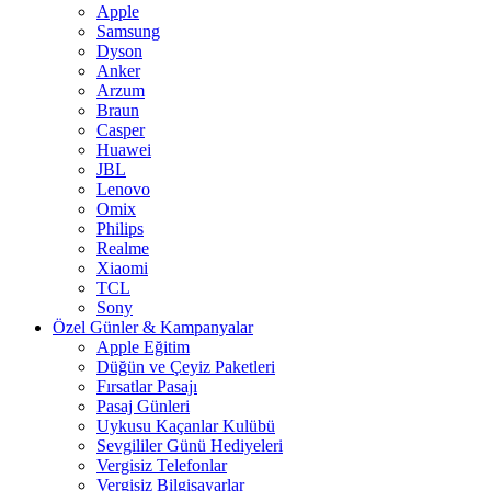
Apple
Samsung
Dyson
Anker
Arzum
Braun
Casper
Huawei
JBL
Lenovo
Omix
Philips
Realme
Xiaomi
TCL
Sony
Özel Günler & Kampanyalar
Apple Eğitim
Düğün ve Çeyiz Paketleri
Fırsatlar Pasajı
Pasaj Günleri
Uykusu Kaçanlar Kulübü
Sevgililer Günü Hediyeleri
Vergisiz Telefonlar
Vergisiz Bilgisayarlar