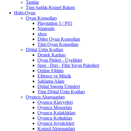
Tartılar
Tüm Sağlık-Kişisel Bakım
Hobi-Oyun
Oyun Konsolları
Playstation 5 / PS5
Nintendo
xbox
Diğer Oyun Konsolları
Tüm Oyun Konsolları
Dijital Ürün Kodları
Destek Kartları
Oyun Pinleri - Üyelikler
Spor - Dizi - Film Yayın Paketleri
Online Eğitim
Eğlence ve Müzik
Saklama Alanı
Dijital Sigorta Ürünleri
Tüm Dijital Ürün Kodları
Oyuncu Aksesuarları
Oyuncu Klavyeleri
Oyuncu Mouseları
Oyuncu Kulaklıkları
Oyuncu Koltukları
Oyuncu Joystickleri
Konsol Aksesuarları