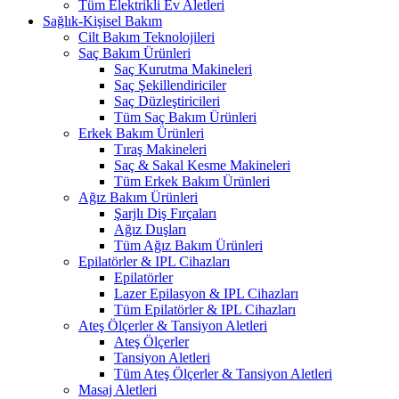
Tüm Elektrikli Ev Aletleri
Sağlık-Kişisel Bakım
Cilt Bakım Teknolojileri
Saç Bakım Ürünleri
Saç Kurutma Makineleri
Saç Şekillendiriciler
Saç Düzleştiricileri
Tüm Saç Bakım Ürünleri
Erkek Bakım Ürünleri
Tıraş Makineleri
Saç & Sakal Kesme Makineleri
Tüm Erkek Bakım Ürünleri
Ağız Bakım Ürünleri
Şarjlı Diş Fırçaları
Ağız Duşları
Tüm Ağız Bakım Ürünleri
Epilatörler & IPL Cihazları
Epilatörler
Lazer Epilasyon & IPL Cihazları
Tüm Epilatörler & IPL Cihazları
Ateş Ölçerler & Tansiyon Aletleri
Ateş Ölçerler
Tansiyon Aletleri
Tüm Ateş Ölçerler & Tansiyon Aletleri
Masaj Aletleri