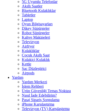
5G Uyumlu Telefonlar
Akıllı Saatler
Bluetooth Kulaklıklar
Tabletler
Laptop
Oyun Bilgisayarları
Dikey Süpürgeler
Robot Süpürgeler
Kahve Makineleri
Televizyon
Airfryer
Kulaklıklar
Çocuk Akıllı Saat
Kulakiçi Kulaklık
Kettle
Saç Düzleştirici
Airpods
Yardım
Yardım Merkezi
İşlem Rehberi
Ürün Güvenliği Temas Noktası
Nasıl İade Edebilirim?
Pasaj Sipariş Sorgulama
iPhone Karşılaştırma
Televizyon (TV) Karşılaştırma