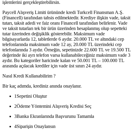
işlemlerini gerçekleştirebilirsin.
Paycell Alışveriş Limiti ürününde kredi Turkcell Finansman A.Ş.
(Financell) tarafından tahsis edilmektedir. Krediye ilişkin vade, taksit
tutarı, taksit adedi ve faiz oranı Financell tarafından belirlenir. Vade
ve taksit tutarları tek bir ürün üzerinden hesaplanmış olup sepetteki
tutar üzerinden değişiklik gösterebilir. Maksimum vade
bilgisayarlarda 12, tabletlerde 6 aydır. 20.000 TL ve altındaki cep
telefonlarında maksimum vade 12 ay, 20.000 TL üzerindeki cep
telefonlarında 3 aydır. Örneğin, sepetinizde 22.600 TL ve 19.500 TL
değerinde iki ayrı telefon varsa kullanabileceğiniz maksimum vade 3
aydır. Bu kategoriler haricinde kalan ve 50.001 TL – 100.000 TL
arasında açılacak krediler için vade üst sınırı 24 aydır.
Nasıl Kredi Kullanabilirim ?
Bir kaç adımda, krediniz anında onaylanır.
1
Sepetini Oluştur
2
Ödeme Yöntemini Alışveriş Kredisi Seç
3
Banka Ekranlarında Başvurunu Tamamla
4
Siparişin Onaylansın