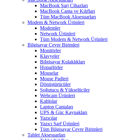
MacBook Şarj Cihazları
MacBook Çanta ve Kılıfları
Tüm MacBook Aksesuarları
Modem & Network Ürünleri
Modemler
Network Ürünleri
Tüm Modem & Network Ürünleri
Bilgisayar Çevre Birimleri
Monitörler
Klavyeler
BiIgisayar Kulaklıkları
Hoparlörler
Mouselar
Mouse Padleri
Dönüştürücüler
Soğutucu & Yükselticiler
Webcam Ürünleri
Kablolar
Laptop Çantaları
UPS & Güç Kaynakları
Yazıcılar
Yazıcı Sarf Ürünleri
Tüm Bilgisayar Çevre Birimleri
Tablet Aksesuarları