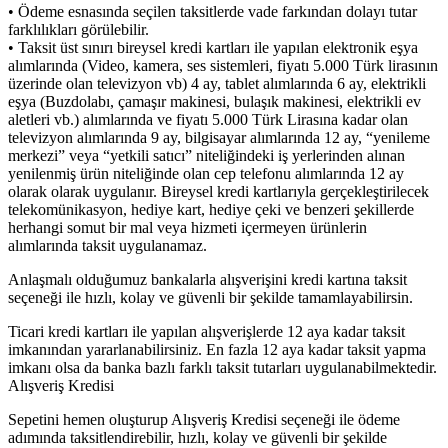
• Ödeme esnasında seçilen taksitlerde vade farkından dolayı tutar
farklılıkları görülebilir.
• Taksit üst sınırı bireysel kredi kartları ile yapılan elektronik eşya
alımlarında (Video, kamera, ses sistemleri, fiyatı 5.000 Türk lirasının
üzerinde olan televizyon vb) 4 ay, tablet alımlarında 6 ay, elektrikli
eşya (Buzdolabı, çamaşır makinesi, bulaşık makinesi, elektrikli ev
aletleri vb.) alımlarında ve fiyatı 5.000 Türk Lirasına kadar olan
televizyon alımlarında 9 ay, bilgisayar alımlarında 12 ay, “yenileme
merkezi” veya “yetkili satıcı” niteliğindeki iş yerlerinden alınan
yenilenmiş ürün niteliğinde olan cep telefonu alımlarında 12 ay
olarak olarak uygulanır. Bireysel kredi kartlarıyla gerçekleştirilecek
telekomünikasyon, hediye kart, hediye çeki ve benzeri şekillerde
herhangi somut bir mal veya hizmeti içermeyen ürünlerin
alımlarında taksit uygulanamaz.
Anlaşmalı olduğumuz bankalarla alışverişini kredi kartına taksit
seçeneği ile hızlı, kolay ve güvenli bir şekilde tamamlayabilirsin.
Ticari kredi kartları ile yapılan alışverişlerde 12 aya kadar taksit
imkanından yararlanabilirsiniz. En fazla 12 aya kadar taksit yapma
imkanı olsa da banka bazlı farklı taksit tutarları uygulanabilmektedir.
Alışveriş Kredisi
Sepetini hemen oluşturup Alışveriş Kredisi seçeneği ile ödeme
adımında taksitlendirebilir, hızlı, kolay ve güvenli bir şekilde