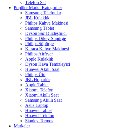
Telefon Sat
Popüler Marka Kategoriler
Samsung Telefonlar
JBL Kulaklık
Philips Kahve Makinesi
Samsung Tablet
Dyson Saç Düzleştirici
Philips Dikey Süpürge
Philips Süpürge
Karaca Kahve Makinesi
Philips Airfryer
Apple Kulaklık
Dyson Hava Temizleyici
Huawei Akıllı Saat
Philips Ütü
JBL Hoparlör
Apple Tablet
Xiaomi Telefon
Xiaomi Akıllı Saat
Samsung Akıllı Saat
Asus Laptop
Huawei Tablet
Huawei Telefon
Stanley Termos
Markalar