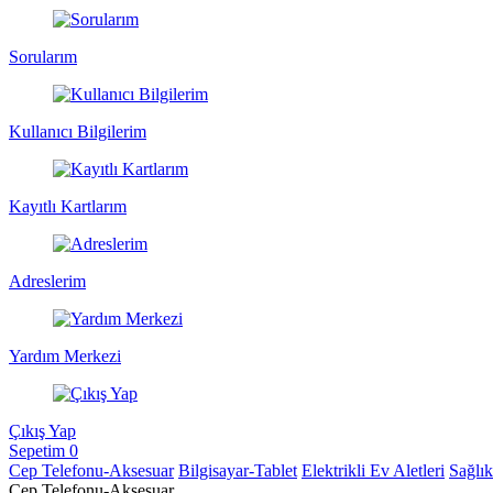
Sorularım
Kullanıcı Bilgilerim
Kayıtlı Kartlarım
Adreslerim
Yardım Merkezi
Çıkış Yap
Sepetim
0
Cep Telefonu-Aksesuar
Bilgisayar-Tablet
Elektrikli Ev Aletleri
Sağlı
Cep Telefonu-Aksesuar