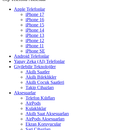
Apple Telefonlar
iPhone 17
iPhone 16
iPhone 15
iPhone 14
iPhone 13
iPhone 12
iPhone 11
iPhone SE
Android Telefonlar
Yapay Zeka (AI) Telefonlar
Giyilebilir Teknolojiler
Akıllı Saatler
Akıllı Bileklikler
Akıllı Çocuk Saatleri
Takip Cihazları
Aksesuarlar
Telefon Kılıfları
AirPods
Kulaklıklar
Akıllı Saat Aksesuarları
AirPods Aksesuarları
Ekran Koruyucular
Şarj Cihazları