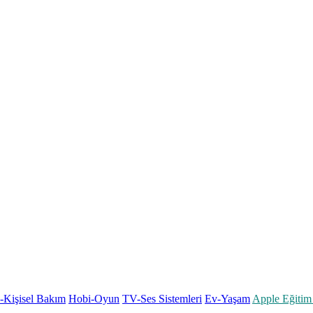
k-Kişisel Bakım
Hobi-Oyun
TV-Ses Sistemleri
Ev-Yaşam
Apple Eğitim