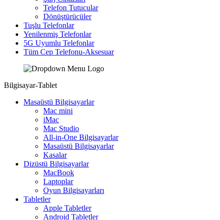
Telefon Tutucular
Dönüştürücüler
Tuşlu Telefonlar
Yenilenmiş Telefonlar
5G Uyumlu Telefonlar
Tüm Cep Telefonu-Aksesuar
Bilgisayar-Tablet
Masaüstü Bilgisayarlar
Mac mini
iMac
Mac Studio
All-in-One Bilgisayarlar
Masaüstü Bilgisayarlar
Kasalar
Dizüstü Bilgisayarlar
MacBook
Laptoplar
Oyun Bilgisayarları
Tabletler
Apple Tabletler
Android Tabletler