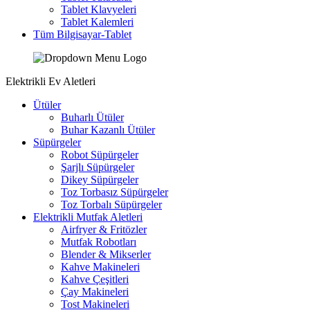
Tablet Klavyeleri
Tablet Kalemleri
Tüm Bilgisayar-Tablet
Elektrikli Ev Aletleri
Ütüler
Buharlı Ütüler
Buhar Kazanlı Ütüler
Süpürgeler
Robot Süpürgeler
Şarjlı Süpürgeler
Dikey Süpürgeler
Toz Torbasız Süpürgeler
Toz Torbalı Süpürgeler
Elektrikli Mutfak Aletleri
Airfryer & Fritözler
Mutfak Robotları
Blender & Mikserler
Kahve Makineleri
Kahve Çeşitleri
Çay Makineleri
Tost Makineleri