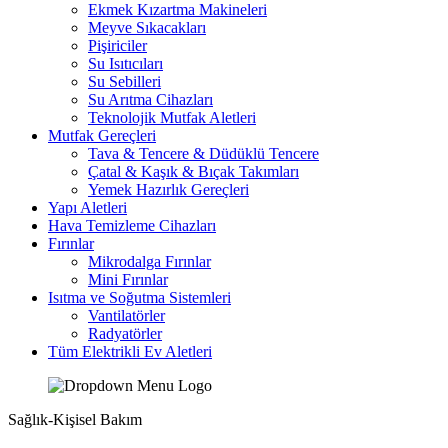
Ekmek Kızartma Makineleri
Meyve Sıkacakları
Pişiriciler
Su Isıtıcıları
Su Sebilleri
Su Arıtma Cihazları
Teknolojik Mutfak Aletleri
Mutfak Gereçleri
Tava & Tencere & Düdüklü Tencere
Çatal & Kaşık & Bıçak Takımları
Yemek Hazırlık Gereçleri
Yapı Aletleri
Hava Temizleme Cihazları
Fırınlar
Mikrodalga Fırınlar
Mini Fırınlar
Isıtma ve Soğutma Sistemleri
Vantilatörler
Radyatörler
Tüm Elektrikli Ev Aletleri
Sağlık-Kişisel Bakım