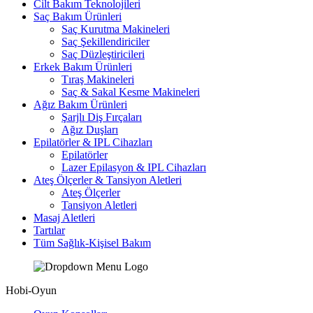
Cilt Bakım Teknolojileri
Saç Bakım Ürünleri
Saç Kurutma Makineleri
Saç Şekillendiriciler
Saç Düzleştiricileri
Erkek Bakım Ürünleri
Tıraş Makineleri
Saç & Sakal Kesme Makineleri
Ağız Bakım Ürünleri
Şarjlı Diş Fırçaları
Ağız Duşları
Epilatörler & IPL Cihazları
Epilatörler
Lazer Epilasyon & IPL Cihazları
Ateş Ölçerler & Tansiyon Aletleri
Ateş Ölçerler
Tansiyon Aletleri
Masaj Aletleri
Tartılar
Tüm Sağlık-Kişisel Bakım
Hobi-Oyun