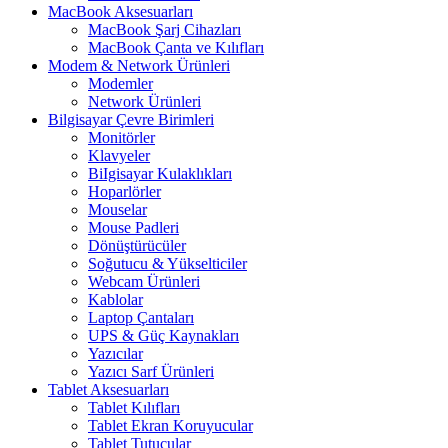
MacBook Aksesuarları
MacBook Şarj Cihazları
MacBook Çanta ve Kılıfları
Modem & Network Ürünleri
Modemler
Network Ürünleri
Bilgisayar Çevre Birimleri
Monitörler
Klavyeler
BiIgisayar Kulaklıkları
Hoparlörler
Mouselar
Mouse Padleri
Dönüştürücüler
Soğutucu & Yükselticiler
Webcam Ürünleri
Kablolar
Laptop Çantaları
UPS & Güç Kaynakları
Yazıcılar
Yazıcı Sarf Ürünleri
Tablet Aksesuarları
Tablet Kılıfları
Tablet Ekran Koruyucular
Tablet Tutucular