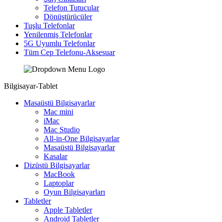
Telefon Tutucular
Dönüştürücüler
Tuşlu Telefonlar
Yenilenmiş Telefonlar
5G Uyumlu Telefonlar
Tüm Cep Telefonu-Aksesuar
Bilgisayar-Tablet
Masaüstü Bilgisayarlar
Mac mini
iMac
Mac Studio
All-in-One Bilgisayarlar
Masaüstü Bilgisayarlar
Kasalar
Dizüstü Bilgisayarlar
MacBook
Laptoplar
Oyun Bilgisayarları
Tabletler
Apple Tabletler
Android Tabletler