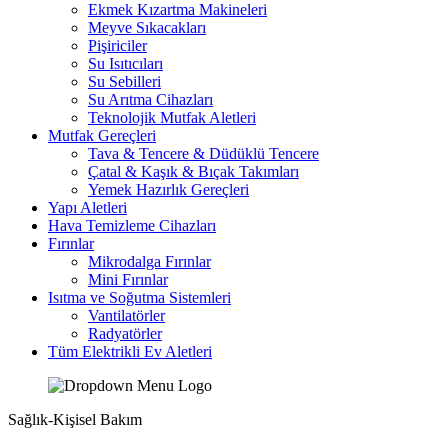
Ekmek Kızartma Makineleri
Meyve Sıkacakları
Pişiriciler
Su Isıtıcıları
Su Sebilleri
Su Arıtma Cihazları
Teknolojik Mutfak Aletleri
Mutfak Gereçleri
Tava & Tencere & Düdüklü Tencere
Çatal & Kaşık & Bıçak Takımları
Yemek Hazırlık Gereçleri
Yapı Aletleri
Hava Temizleme Cihazları
Fırınlar
Mikrodalga Fırınlar
Mini Fırınlar
Isıtma ve Soğutma Sistemleri
Vantilatörler
Radyatörler
Tüm Elektrikli Ev Aletleri
Sağlık-Kişisel Bakım