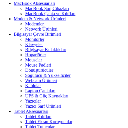
MacBook Aksesuarları
MacBook Şarj Cihazları
MacBook Çanta ve Kılıfları
Modem & Network Ürünleri
Modemler
Network Ürünleri
Bilgisayar Çevre Birimleri
Monitörler
Klavyeler
BiIgisayar Kulaklıkları
Hoparlörler
Mouselar
Mouse Padleri
Dönüştürücüler
Soğutucu & Yükselticiler
Webcam Ürünleri
Kablolar
Laptop Çantaları
UPS & Güç Kaynakları
Yazıcılar
Yazıcı Sarf Ürünleri
Tablet Aksesuarları
Tablet Kılıfları
Tablet Ekran Koruyucular
Tablet Tutucular