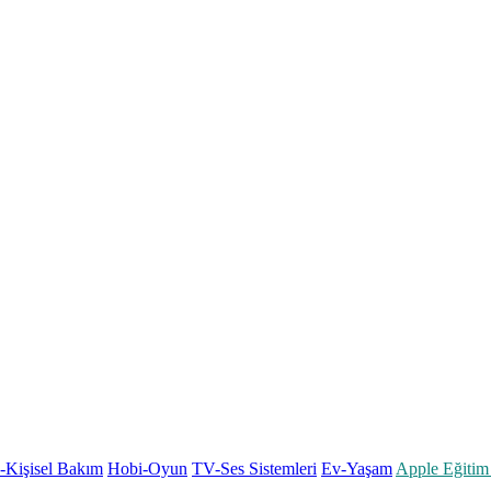
k-Kişisel Bakım
Hobi-Oyun
TV-Ses Sistemleri
Ev-Yaşam
Apple Eğitim