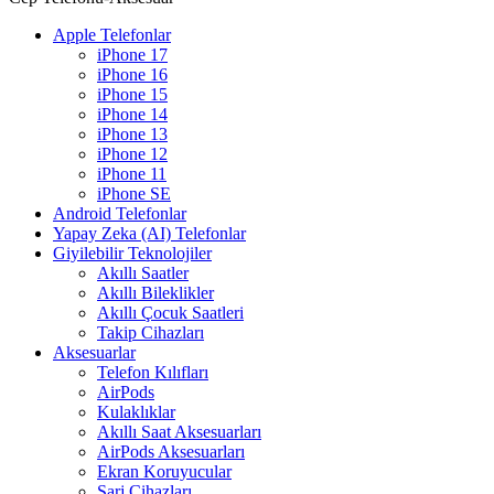
Apple Telefonlar
iPhone 17
iPhone 16
iPhone 15
iPhone 14
iPhone 13
iPhone 12
iPhone 11
iPhone SE
Android Telefonlar
Yapay Zeka (AI) Telefonlar
Giyilebilir Teknolojiler
Akıllı Saatler
Akıllı Bileklikler
Akıllı Çocuk Saatleri
Takip Cihazları
Aksesuarlar
Telefon Kılıfları
AirPods
Kulaklıklar
Akıllı Saat Aksesuarları
AirPods Aksesuarları
Ekran Koruyucular
Şarj Cihazları