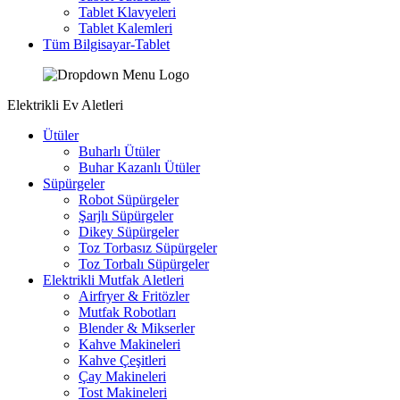
Tablet Klavyeleri
Tablet Kalemleri
Tüm Bilgisayar-Tablet
Elektrikli Ev Aletleri
Ütüler
Buharlı Ütüler
Buhar Kazanlı Ütüler
Süpürgeler
Robot Süpürgeler
Şarjlı Süpürgeler
Dikey Süpürgeler
Toz Torbasız Süpürgeler
Toz Torbalı Süpürgeler
Elektrikli Mutfak Aletleri
Airfryer & Fritözler
Mutfak Robotları
Blender & Mikserler
Kahve Makineleri
Kahve Çeşitleri
Çay Makineleri
Tost Makineleri