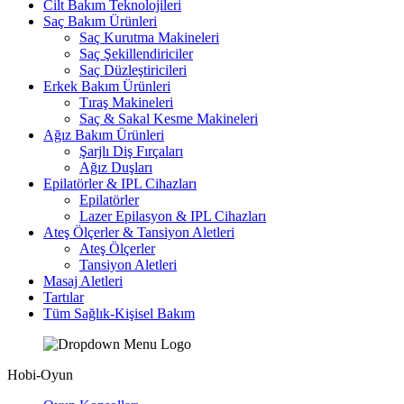
Cilt Bakım Teknolojileri
Saç Bakım Ürünleri
Saç Kurutma Makineleri
Saç Şekillendiriciler
Saç Düzleştiricileri
Erkek Bakım Ürünleri
Tıraş Makineleri
Saç & Sakal Kesme Makineleri
Ağız Bakım Ürünleri
Şarjlı Diş Fırçaları
Ağız Duşları
Epilatörler & IPL Cihazları
Epilatörler
Lazer Epilasyon & IPL Cihazları
Ateş Ölçerler & Tansiyon Aletleri
Ateş Ölçerler
Tansiyon Aletleri
Masaj Aletleri
Tartılar
Tüm Sağlık-Kişisel Bakım
Hobi-Oyun