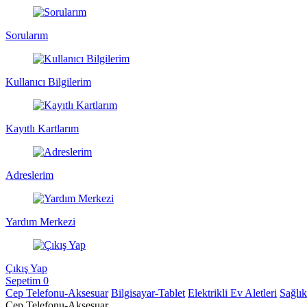
Sorularım
Kullanıcı Bilgilerim
Kayıtlı Kartlarım
Adreslerim
Yardım Merkezi
Çıkış Yap
Sepetim
0
Cep Telefonu-Aksesuar
Bilgisayar-Tablet
Elektrikli Ev Aletleri
Sağlı
Cep Telefonu-Aksesuar