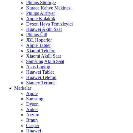
Philips Süpürge
Karaca Kahve Makinesi
Philips Airfryer
Apple Kulaklık
Dyson Hava Temizleyici
Huawei Akıllı Saat
Philips Ütü
JBL Hoparlör
Apple Tablet
Xiaomi Telefon
Xiaomi Akıllı Saat
Samsung Akıllı Saat
Asus Laptop
Huawei Tablet
Huawei Telefon
Stanley Termos
Markalar
Apple
Samsung
Dyson
Anker
Arzum
Braun
Casper
Huawei