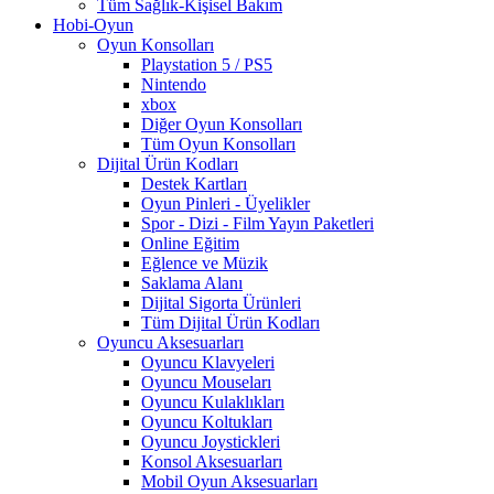
Tüm Sağlık-Kişisel Bakım
Hobi-Oyun
Oyun Konsolları
Playstation 5 / PS5
Nintendo
xbox
Diğer Oyun Konsolları
Tüm Oyun Konsolları
Dijital Ürün Kodları
Destek Kartları
Oyun Pinleri - Üyelikler
Spor - Dizi - Film Yayın Paketleri
Online Eğitim
Eğlence ve Müzik
Saklama Alanı
Dijital Sigorta Ürünleri
Tüm Dijital Ürün Kodları
Oyuncu Aksesuarları
Oyuncu Klavyeleri
Oyuncu Mouseları
Oyuncu Kulaklıkları
Oyuncu Koltukları
Oyuncu Joystickleri
Konsol Aksesuarları
Mobil Oyun Aksesuarları