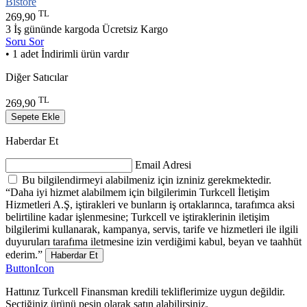
Bistore
TL
269,90
3 İş gününde kargoda
Ücretsiz Kargo
Soru Sor
• 1 adet İndirimli ürün vardır
Diğer Satıcılar
TL
269,90
Sepete Ekle
Haberdar Et
Email Adresi
Bu bilgilendirmeyi alabilmeniz için izniniz gerekmektedir.
“Daha iyi hizmet alabilmem için bilgilerimin Turkcell İletişim
Hizmetleri A.Ş, iştirakleri ve bunların iş ortaklarınca, tarafımca aksi
belirtiline kadar işlenmesine; Turkcell ve iştiraklerinin iletişim
bilgilerimi kullanarak, kampanya, servis, tarife ve hizmetleri ile ilgili
duyuruları tarafıma iletmesine izin verdiğimi kabul, beyan ve taahhüt
ederim.”
Haberdar Et
ButtonIcon
Hattınız Turkcell Finansman kredili tekliflerimize uygun değildir.
Seçtiğiniz ürünü peşin olarak satın alabilirsiniz.