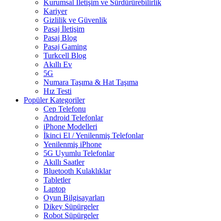
Kurumsal İletişim ve Sürdürürebilirlik
Kariyer
Gizlilik ve Güvenlik
Pasaj İletişim
Pasaj Blog
Pasaj Gaming
Turkcell Blog
Akıllı Ev
5G
Numara Taşıma & Hat Taşıma
Hız Testi
Popüler Kategoriler
Cep Telefonu
Android Telefonlar
iPhone Modelleri
İkinci El / Yenilenmiş Telefonlar
Yenilenmiş iPhone
5G Uyumlu Telefonlar
Akıllı Saatler
Bluetooth Kulaklıklar
Tabletler
Laptop
Oyun Bilgisayarları
Dikey Süpürgeler
Robot Süpürgeler