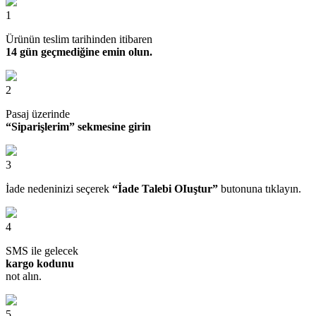
1
Ürünün teslim tarihinden itibaren
14 gün geçmediğine emin olun.
2
Pasaj üzerinde
“Siparişlerim” sekmesine girin
3
İade nedeninizi seçerek
“İade Talebi OIuştur”
butonuna tıklayın.
4
SMS ile gelecek
kargo kodunu
not alın.
5