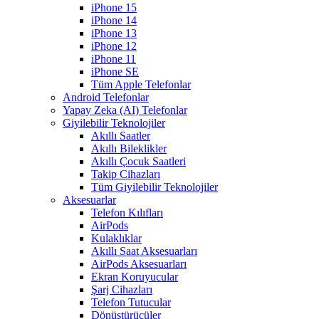
iPhone 15
iPhone 14
iPhone 13
iPhone 12
iPhone 11
iPhone SE
Tüm Apple Telefonlar
Android Telefonlar
Yapay Zeka (AI) Telefonlar
Giyilebilir Teknolojiler
Akıllı Saatler
Akıllı Bileklikler
Akıllı Çocuk Saatleri
Takip Cihazları
Tüm Giyilebilir Teknolojiler
Aksesuarlar
Telefon Kılıfları
AirPods
Kulaklıklar
Akıllı Saat Aksesuarları
AirPods Aksesuarları
Ekran Koruyucular
Şarj Cihazları
Telefon Tutucular
Dönüştürücüler