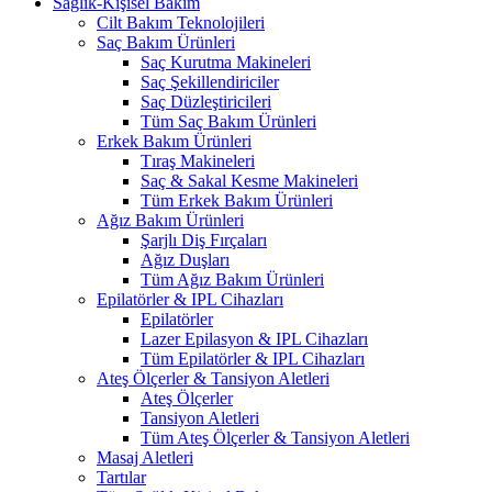
Sağlık-Kişisel Bakım
Cilt Bakım Teknolojileri
Saç Bakım Ürünleri
Saç Kurutma Makineleri
Saç Şekillendiriciler
Saç Düzleştiricileri
Tüm Saç Bakım Ürünleri
Erkek Bakım Ürünleri
Tıraş Makineleri
Saç & Sakal Kesme Makineleri
Tüm Erkek Bakım Ürünleri
Ağız Bakım Ürünleri
Şarjlı Diş Fırçaları
Ağız Duşları
Tüm Ağız Bakım Ürünleri
Epilatörler & IPL Cihazları
Epilatörler
Lazer Epilasyon & IPL Cihazları
Tüm Epilatörler & IPL Cihazları
Ateş Ölçerler & Tansiyon Aletleri
Ateş Ölçerler
Tansiyon Aletleri
Tüm Ateş Ölçerler & Tansiyon Aletleri
Masaj Aletleri
Tartılar