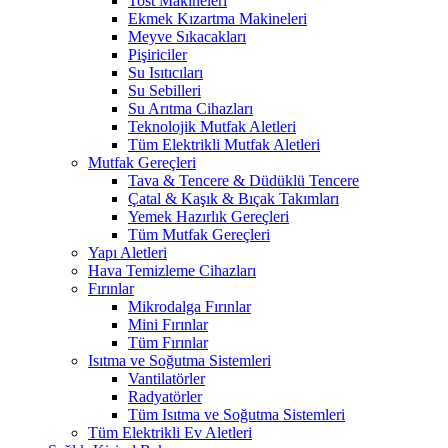
Tost Makineleri
Ekmek Kızartma Makineleri
Meyve Sıkacakları
Pişiriciler
Su Isıtıcıları
Su Sebilleri
Su Arıtma Cihazları
Teknolojik Mutfak Aletleri
Tüm Elektrikli Mutfak Aletleri
Mutfak Gereçleri
Tava & Tencere & Düdüklü Tencere
Çatal & Kaşık & Bıçak Takımları
Yemek Hazırlık Gereçleri
Tüm Mutfak Gereçleri
Yapı Aletleri
Hava Temizleme Cihazları
Fırınlar
Mikrodalga Fırınlar
Mini Fırınlar
Tüm Fırınlar
Isıtma ve Soğutma Sistemleri
Vantilatörler
Radyatörler
Tüm Isıtma ve Soğutma Sistemleri
Tüm Elektrikli Ev Aletleri