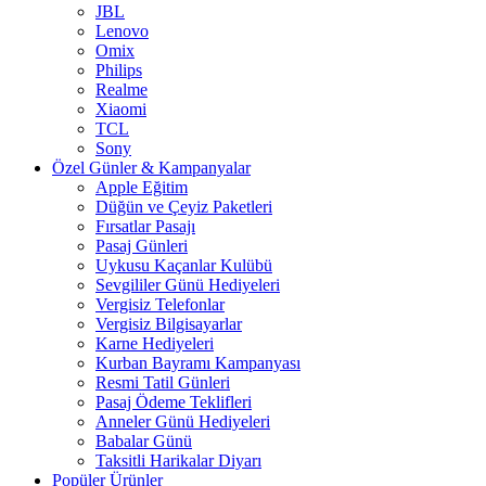
JBL
Lenovo
Omix
Philips
Realme
Xiaomi
TCL
Sony
Özel Günler & Kampanyalar
Apple Eğitim
Düğün ve Çeyiz Paketleri
Fırsatlar Pasajı
Pasaj Günleri
Uykusu Kaçanlar Kulübü
Sevgililer Günü Hediyeleri
Vergisiz Telefonlar
Vergisiz Bilgisayarlar
Karne Hediyeleri
Kurban Bayramı Kampanyası
Resmi Tatil Günleri
Pasaj Ödeme Teklifleri
Anneler Günü Hediyeleri
Babalar Günü
Taksitli Harikalar Diyarı
Popüler Ürünler