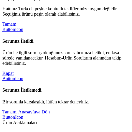
Hattınız Turkcell peşine kontratlı tekliflerimize uygun değildir.
Seçtiğiniz ürünü peşin olarak alabilirsiniz.
Tamam
ButtonIcon
Sorunuz İletildi.
Ürün ile ilgili sormuş olduğunuz soru satıcımıza iletildi, en kısa
sürede yanıtlanacaktır. Hesabım-Ürün Sorularım alanından takip
edebilirsiniz.
Kapat
ButtonIcon
Sorunuz İletilemedi.
Bir sorunla karşılaşıldı, lütfen tekrar deneyiniz.
Tamam, Anasayfaya Dön
ButtonIcon
Ürün Açıklamaları