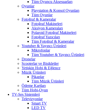
Tüm Oyuncu Aksesuarları
Oyunlar
Playstation & Konsol Oyunları
Tüm Oyunlar
Fotoğraf & Kameralar
Fotoğraf Makineleri
Aksiyon Kameraları
Polaroid Fotoğraf Makineleri
Fotoğraf Yazıcıları
Tüm Fotoğraf & Kameralar
Youtuber & Yayıncı Ürünleri
Mikrofonlar
Tüm Youtuber & Yayıncı Ürünleri
Dronelar
Scooterlar ve Bisikletler
Yetişkin Hobi & Eğlence
Müzik Ürünleri
Pikaplar
Tüm Müzik Ürünleri
Ödeme Kartları
Tüm Hobi-Oyun
TV-Ses Sistemleri
Televizyonlar
Smart TV
LED TV