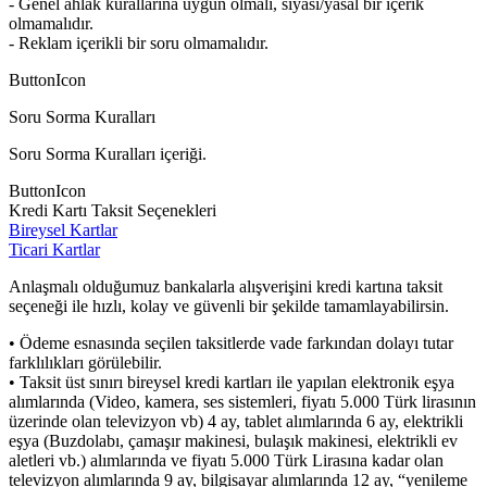
- Genel ahlak kurallarına uygun olmalı, siyasi/yasal bir içerik
olmamalıdır.
- Reklam içerikli bir soru olmamalıdır.
ButtonIcon
Soru Sorma Kuralları
Soru Sorma Kuralları içeriği.
ButtonIcon
Kredi Kartı Taksit Seçenekleri
Bireysel Kartlar
Ticari Kartlar
Anlaşmalı olduğumuz bankalarla alışverişini kredi kartına taksit
seçeneği ile hızlı, kolay ve güvenli bir şekilde tamamlayabilirsin.
• Ödeme esnasında seçilen taksitlerde vade farkından dolayı tutar
farklılıkları görülebilir.
• Taksit üst sınırı bireysel kredi kartları ile yapılan elektronik eşya
alımlarında (Video, kamera, ses sistemleri, fiyatı 5.000 Türk lirasının
üzerinde olan televizyon vb) 4 ay, tablet alımlarında 6 ay, elektrikli
eşya (Buzdolabı, çamaşır makinesi, bulaşık makinesi, elektrikli ev
aletleri vb.) alımlarında ve fiyatı 5.000 Türk Lirasına kadar olan
televizyon alımlarında 9 ay, bilgisayar alımlarında 12 ay, “yenileme