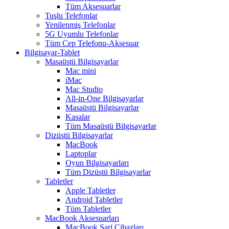
Tüm Aksesuarlar
Tuşlu Telefonlar
Yenilenmiş Telefonlar
5G Uyumlu Telefonlar
Tüm Cep Telefonu-Aksesuar
Bilgisayar-Tablet
Masaüstü Bilgisayarlar
Mac mini
iMac
Mac Studio
All-in-One Bilgisayarlar
Masaüstü Bilgisayarlar
Kasalar
Tüm Masaüstü Bilgisayarlar
Dizüstü Bilgisayarlar
MacBook
Laptoplar
Oyun Bilgisayarları
Tüm Dizüstü Bilgisayarlar
Tabletler
Apple Tabletler
Android Tabletler
Tüm Tabletler
MacBook Aksesuarları
MacBook Şarj Cihazları