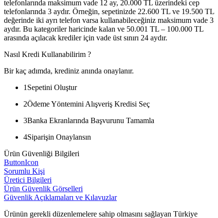
telefonlarında maksimum vade 12 ay, 20.000 TL üzerindeki cep
telefonlarında 3 aydır. Örneğin, sepetinizde 22.600 TL ve 19.500 TL
değerinde iki ayrı telefon varsa kullanabileceğiniz maksimum vade 3
aydır. Bu kategoriler haricinde kalan ve 50.001 TL – 100.000 TL
arasında açılacak krediler için vade üst sınırı 24 aydır.
Nasıl Kredi Kullanabilirim ?
Bir kaç adımda, krediniz anında onaylanır.
1
Sepetini Oluştur
2
Ödeme Yöntemini Alışveriş Kredisi Seç
3
Banka Ekranlarında Başvurunu Tamamla
4
Siparişin Onaylansın
Ürün Güvenliği Bilgileri
ButtonIcon
Sorumlu Kişi
Üretici Bilgileri
Ürün Güvenlik Görselleri
Güvenlik Açıklamaları ve Kılavuzlar
Ürünün gerekli düzenlemelere sahip olmasını sağlayan Türkiye