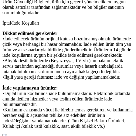
Ürün Güvenliği Bilgileri, ürün için geçerli yönetmeliklere uygun
olarak satıcılar tarafından sağlanmaktadır ve bu bilgiler satıcının
sorumluluğundadır.
İptal/İade Koşulları
Dikkat edilmesi gerekenler
•İade edilecek ürünün orijinal kutusu bozulmamış olmalı, ürünlerde
çizik veya herhangi bir hasar olmamalıdır. İade edilen ürün tüm yan
ürün ve aksesuarlarıyla birlikte gönderilmelidir. Ürünlerin 14 günde
iade koşullarına uygun bir şekilde iade edilmesi gerekmektedir.
•Büyük desili ürünlerde (Beyaz eşya, TV vb.) ambalajın teknik
servis tarafından açılmadığı durumlar veya hasarlı ambalajlarda
tutanak tutulmaması durumunda cayma hakkı geçerli değildir.
•İlgili yasa gereği faturasız iade ve değişim yapılamamaktadır.
İade yapılamayan ürünler:
•Dijital ürün kodlarında iade bulunmamaktadır. Elektronik ortamda
anında iletilen hizmetler veya teslim edilen ürünlerde iade
bulunmamaktadır.
•Kullanım esnasında vücut ile birebir temas gerektiren ve kullanımla
beraber sağlık açısından tehlike arz edebilen ürünlerin
iadesi/değişimi yapılamamaktadır. (Tüm Kişisel Bakım Ürünleri,
Kulak içi /kulak üstü kulaklık, saat, akıllı bileklik vb.)