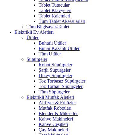
Tablet Tutucular
Tablet Klavyeleri
Tablet Kalemleri
Tüm Tablet Aksesuarları
Tüm Bilgisayar-Tablet
Elektrikli Ev Aletleri
Ütüler
Buharlı Ütüler
Buhar Kazanlı Ütüler
Tüm Ütüler
Süpürgeler
Robot Süpürgeler
Şarjlı Süpürgeler
Dikey Süpürgeler
Toz Torbasız Süpürgeler
Toz Torbalı Süpürgeler
Tüm Süpürgeler
Elektrikli Mutfak Aletleri
Airfryer & Fritözler
Mutfak Robotları
Blender & Mikserler
Kahve Makineleri
Kahve Çeşitleri
Çay Makineleri