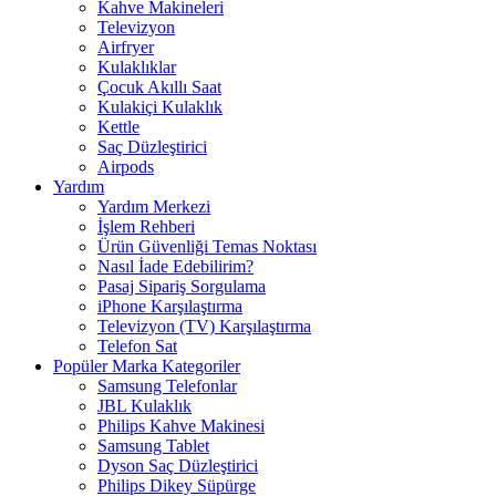
Kahve Makineleri
Televizyon
Airfryer
Kulaklıklar
Çocuk Akıllı Saat
Kulakiçi Kulaklık
Kettle
Saç Düzleştirici
Airpods
Yardım
Yardım Merkezi
İşlem Rehberi
Ürün Güvenliği Temas Noktası
Nasıl İade Edebilirim?
Pasaj Sipariş Sorgulama
iPhone Karşılaştırma
Televizyon (TV) Karşılaştırma
Telefon Sat
Popüler Marka Kategoriler
Samsung Telefonlar
JBL Kulaklık
Philips Kahve Makinesi
Samsung Tablet
Dyson Saç Düzleştirici
Philips Dikey Süpürge