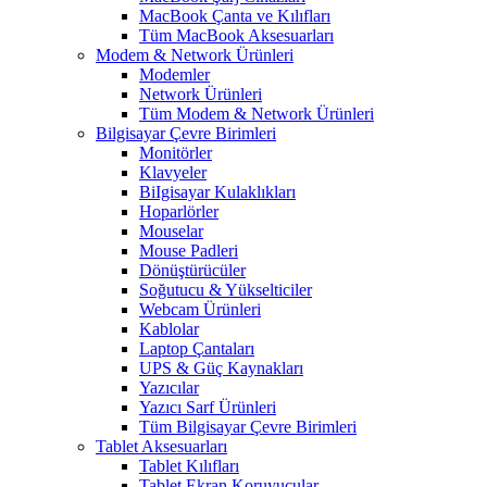
MacBook Çanta ve Kılıfları
Tüm MacBook Aksesuarları
Modem & Network Ürünleri
Modemler
Network Ürünleri
Tüm Modem & Network Ürünleri
Bilgisayar Çevre Birimleri
Monitörler
Klavyeler
BiIgisayar Kulaklıkları
Hoparlörler
Mouselar
Mouse Padleri
Dönüştürücüler
Soğutucu & Yükselticiler
Webcam Ürünleri
Kablolar
Laptop Çantaları
UPS & Güç Kaynakları
Yazıcılar
Yazıcı Sarf Ürünleri
Tüm Bilgisayar Çevre Birimleri
Tablet Aksesuarları
Tablet Kılıfları
Tablet Ekran Koruyucular