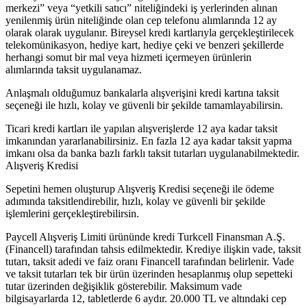
merkezi” veya “yetkili satıcı” niteliğindeki iş yerlerinden alınan
yenilenmiş ürün niteliğinde olan cep telefonu alımlarında 12 ay
olarak olarak uygulanır. Bireysel kredi kartlarıyla gerçekleştirilecek
telekomünikasyon, hediye kart, hediye çeki ve benzeri şekillerde
herhangi somut bir mal veya hizmeti içermeyen ürünlerin
alımlarında taksit uygulanamaz.
Anlaşmalı olduğumuz bankalarla alışverişini kredi kartına taksit
seçeneği ile hızlı, kolay ve güvenli bir şekilde tamamlayabilirsin.
Ticari kredi kartları ile yapılan alışverişlerde 12 aya kadar taksit
imkanından yararlanabilirsiniz. En fazla 12 aya kadar taksit yapma
imkanı olsa da banka bazlı farklı taksit tutarları uygulanabilmektedir.
Alışveriş Kredisi
Sepetini hemen oluşturup Alışveriş Kredisi seçeneği ile ödeme
adımında taksitlendirebilir, hızlı, kolay ve güvenli bir şekilde
işlemlerini gerçekleştirebilirsin.
Paycell Alışveriş Limiti ürününde kredi Turkcell Finansman A.Ş.
(Financell) tarafından tahsis edilmektedir. Krediye ilişkin vade, taksit
tutarı, taksit adedi ve faiz oranı Financell tarafından belirlenir. Vade
ve taksit tutarları tek bir ürün üzerinden hesaplanmış olup sepetteki
tutar üzerinden değişiklik gösterebilir. Maksimum vade
bilgisayarlarda 12, tabletlerde 6 aydır. 20.000 TL ve altındaki cep