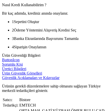
Nasıl Kredi Kullanabilirim ?
Bir kaç adımda, krediniz anında onaylanır.
1
Sepetini Oluştur
2
Ödeme Yöntemini Alışveriş Kredisi Seç
3
Banka Ekranlarında Başvurunu Tamamla
4
Siparişin Onaylansın
Ürün Güvenliği Bilgileri
ButtonIcon
Sorumlu Kişi
Üretici Bilgileri
Ürün Güvenlik Görselleri
Güvenlik Açıklamaları ve Kılavuzlar
Ürünün gerekli düzenlemelere sahip olmasını sağlayan Türkiye
merkezli tedarikçileri gösterir.
Satıcı:
Bistore
Tedarikçi:
EMTECH
ORTA MAH. GAZİ YÜZBAŞI ÖMER BULU CAD.