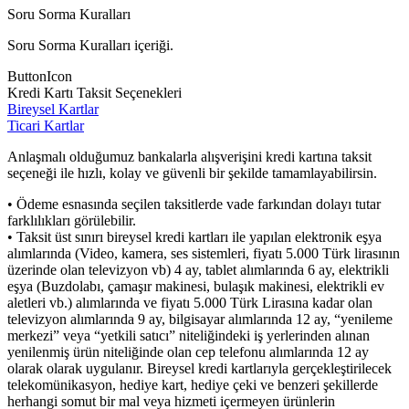
Soru Sorma Kuralları
Soru Sorma Kuralları içeriği.
ButtonIcon
Kredi Kartı Taksit Seçenekleri
Bireysel Kartlar
Ticari Kartlar
Anlaşmalı olduğumuz bankalarla alışverişini kredi kartına taksit
seçeneği ile hızlı, kolay ve güvenli bir şekilde tamamlayabilirsin.
• Ödeme esnasında seçilen taksitlerde vade farkından dolayı tutar
farklılıkları görülebilir.
• Taksit üst sınırı bireysel kredi kartları ile yapılan elektronik eşya
alımlarında (Video, kamera, ses sistemleri, fiyatı 5.000 Türk lirasının
üzerinde olan televizyon vb) 4 ay, tablet alımlarında 6 ay, elektrikli
eşya (Buzdolabı, çamaşır makinesi, bulaşık makinesi, elektrikli ev
aletleri vb.) alımlarında ve fiyatı 5.000 Türk Lirasına kadar olan
televizyon alımlarında 9 ay, bilgisayar alımlarında 12 ay, “yenileme
merkezi” veya “yetkili satıcı” niteliğindeki iş yerlerinden alınan
yenilenmiş ürün niteliğinde olan cep telefonu alımlarında 12 ay
olarak olarak uygulanır. Bireysel kredi kartlarıyla gerçekleştirilecek
telekomünikasyon, hediye kart, hediye çeki ve benzeri şekillerde
herhangi somut bir mal veya hizmeti içermeyen ürünlerin