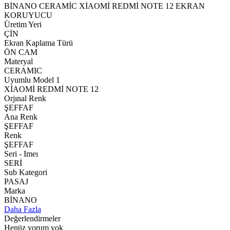
BİNANO CERAMİC XİAOMİ REDMİ NOTE 12 EKRAN
KORUYUCU
Üretim Yeri
ÇİN
Ekran Kaplama Türü
ÖN CAM
Materyal
CERAMIC
Uyumlu Model 1
XİAOMİ REDMİ NOTE 12
Orjınal Renk
ŞEFFAF
Ana Renk
ŞEFFAF
Renk
ŞEFFAF
Seri - Imeı
SERİ
Sub Kategori
PASAJ
Marka
BİNANO
Daha Fazla
Değerlendirmeler
Henüz yorum yok