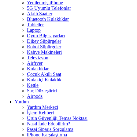
Yenilenmiş iPhone
5G Uyumlu Telefonlar
Akıllı Saatler
Bluetooth Kulaklıklar
Tabletler
Laptop
Oyun Bilgisayarları
Dikey Süpürgeler
Robot Süpürgeler
Kahve Makineleri
Televizyon
Airfryer
Kulaklıklar
Çocuk Akıllı Saat
Kulakiçi Kulaklık
Kettle
Saç Düzleştirici
Airpods
Yardım
Yardım Merkezi
İşlem Rehberi
Ürün Güvenliği Temas Noktası
Nasıl İade Edebilirim?
Pasaj Sipariş Sorgulama
iPhone Karşılaştırma