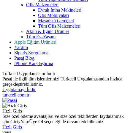
Ofis Malzemeleri
Evrak İmha Makineleri
Ofis Mobilyaları
Masaüstü Gereçleri
Tüm Ofis Malzemeleri
Akıllı & İlginç Ürünler
Tüm Ev-Yaşam
Apple Eğitim Ürünleri
Yardım
Sipariş Sorgulama
Pasaj Blog
iPhone Karşılaştırma
Turkcell Uygulamasını İndir
Pasaj ile ilgili tüm işlemlerinizi Turkcell Uygulamasından hızlıca
gerçekleştirebilirsiniz.
Uygulamayı İndir
turkcell.com.tr
Hızlı Giriş
Size özel ödeme avantajları ve size özel tekliflerden faydalanmak
için Giriş Yap/Üye Ol seçeneği ile devam edebilirsiniz.
Hızlı Giriş
veya