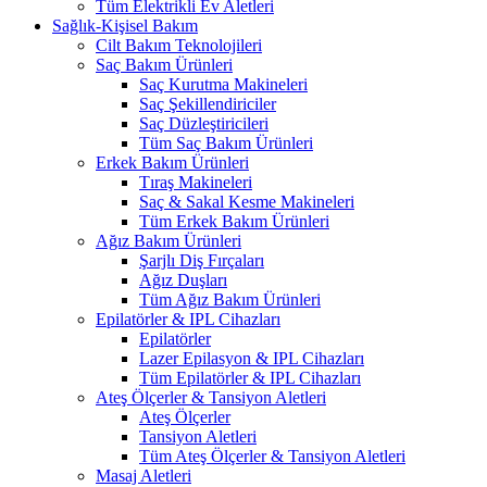
Tüm Elektrikli Ev Aletleri
Sağlık-Kişisel Bakım
Cilt Bakım Teknolojileri
Saç Bakım Ürünleri
Saç Kurutma Makineleri
Saç Şekillendiriciler
Saç Düzleştiricileri
Tüm Saç Bakım Ürünleri
Erkek Bakım Ürünleri
Tıraş Makineleri
Saç & Sakal Kesme Makineleri
Tüm Erkek Bakım Ürünleri
Ağız Bakım Ürünleri
Şarjlı Diş Fırçaları
Ağız Duşları
Tüm Ağız Bakım Ürünleri
Epilatörler & IPL Cihazları
Epilatörler
Lazer Epilasyon & IPL Cihazları
Tüm Epilatörler & IPL Cihazları
Ateş Ölçerler & Tansiyon Aletleri
Ateş Ölçerler
Tansiyon Aletleri
Tüm Ateş Ölçerler & Tansiyon Aletleri
Masaj Aletleri