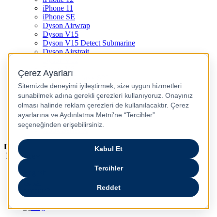
iPhone 11
iPhone SE
Dyson Airwrap
Dyson V15
Dyson V15 Detect Submarine
Dyson Airstrait
Dyson V12
Dyson V8
Samsung Galaxy S25
Samsung Galaxy S25 Ultra
PS5 / Playstation 5
PS4 / Playstation 4
Nintendo Switch
Xbox Series S
Xbox Series X
Dil
Türkçe
English
عربى
русский