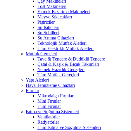
Çay Makineleri
Tost Makineleri
Ekmek Kızartma Makineleri
Meyve Sıkacakları
Pişiriciler
Su Isıtıcıları
Su Sebilleri
Su Arıtma Cihazları
Teknolojik Mutfak Aletleri
Tüm Elektrikli Mutfak Aletleri
Mutfak Gereçleri
Tava & Tencere & Düdüklü Tencere
Çatal & Kaşık & Bıçak Takımları
Yemek Hazırlık Gereçleri
Tüm Mutfak Gereçleri
Yapı Aletleri
Hava Temizleme Cihazları
Fırınlar
Mikrodalga Fırınlar
Mini Fırınlar
Tüm Fırınlar
Isıtma ve Soğutma Sistemleri
Vantilatörler
Radyatörler
Tüm Isıtma ve Soğutma Sistemleri