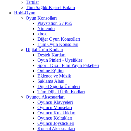
Tartılar
Tüm Sağlık-Kişisel Bakım
Hobi-Oyun
Oyun Konsolları
Playstation 5 / PS5
Nintendo
xbox
Diğer Oyun Konsolları
Tüm Oyun Konsolları
Dijital Ürün Kodları
Destek Kartları
Oyun Pinleri - Üyelikler
Spor - Dizi - Film Yayın Paketleri
Online Eğitim
Eğlence ve Müzik
Saklama Alanı
Dijital Sigorta Ürünleri
Tüm Dijital Ürün Kodları
Oyuncu Aksesuarları
Oyuncu Klavyeleri
Oyuncu Mouseları
Oyuncu Kulaklıkları
Oyuncu Koltukları
Oyuncu Joystickleri
Konsol Aksesuarları