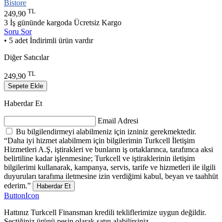
Bistore
TL
249,90
3 İş gününde kargoda
Ücretsiz Kargo
Soru Sor
• 5 adet İndirimli ürün vardır
Diğer Satıcılar
TL
249,90
Sepete Ekle
Haberdar Et
Email Adresi
Bu bilgilendirmeyi alabilmeniz için izniniz gerekmektedir.
“Daha iyi hizmet alabilmem için bilgilerimin Turkcell İletişim
Hizmetleri A.Ş, iştirakleri ve bunların iş ortaklarınca, tarafımca aksi
belirtiline kadar işlenmesine; Turkcell ve iştiraklerinin iletişim
bilgilerimi kullanarak, kampanya, servis, tarife ve hizmetleri ile ilgili
duyuruları tarafıma iletmesine izin verdiğimi kabul, beyan ve taahhüt
ederim.”
Haberdar Et
ButtonIcon
Hattınız Turkcell Finansman kredili tekliflerimize uygun değildir.
Seçtiğiniz ürünü peşin olarak satın alabilirsiniz.