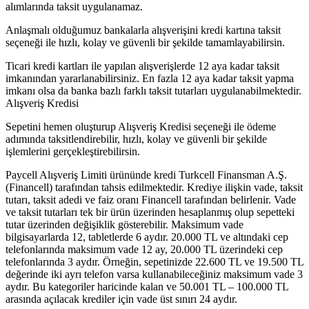
alımlarında taksit uygulanamaz.
Anlaşmalı olduğumuz bankalarla alışverişini kredi kartına taksit
seçeneği ile hızlı, kolay ve güvenli bir şekilde tamamlayabilirsin.
Ticari kredi kartları ile yapılan alışverişlerde 12 aya kadar taksit
imkanından yararlanabilirsiniz. En fazla 12 aya kadar taksit yapma
imkanı olsa da banka bazlı farklı taksit tutarları uygulanabilmektedir.
Alışveriş Kredisi
Sepetini hemen oluşturup Alışveriş Kredisi seçeneği ile ödeme
adımında taksitlendirebilir, hızlı, kolay ve güvenli bir şekilde
işlemlerini gerçekleştirebilirsin.
Paycell Alışveriş Limiti ürününde kredi Turkcell Finansman A.Ş.
(Financell) tarafından tahsis edilmektedir. Krediye ilişkin vade, taksit
tutarı, taksit adedi ve faiz oranı Financell tarafından belirlenir. Vade
ve taksit tutarları tek bir ürün üzerinden hesaplanmış olup sepetteki
tutar üzerinden değişiklik gösterebilir. Maksimum vade
bilgisayarlarda 12, tabletlerde 6 aydır. 20.000 TL ve altındaki cep
telefonlarında maksimum vade 12 ay, 20.000 TL üzerindeki cep
telefonlarında 3 aydır. Örneğin, sepetinizde 22.600 TL ve 19.500 TL
değerinde iki ayrı telefon varsa kullanabileceğiniz maksimum vade 3
aydır. Bu kategoriler haricinde kalan ve 50.001 TL – 100.000 TL
arasında açılacak krediler için vade üst sınırı 24 aydır.