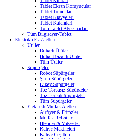
Tablet Kılıfları
Tablet Ekran Koruyucular
Tablet Tutucular
Tablet Klavyeleri
Tablet Kalemleri
Tüm Tablet Aksesuarları
Tüm Bilgisayar-Tablet
Elektrikli Ev Aletleri
Ütüler
Buharlı Ütüler
Buhar Kazanlı Ütüler
Tüm Ütüler
Süpürgeler
Robot Süpürgeler
Şarjlı Süpürgeler
Dikey Süpürgeler
Toz Torbasız Süpürgeler
Toz Torbalı Süpürgeler
Tüm Süpürgeler
Elektrikli Mutfak Aletleri
Airfryer & Fritözler
Mutfak Robotları
Blender & Mikserler
Kahve Makineleri
Kahve Çeşitleri