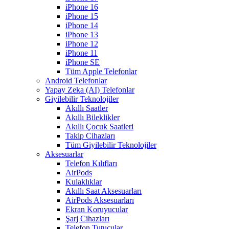
iPhone 16
iPhone 15
iPhone 14
iPhone 13
iPhone 12
iPhone 11
iPhone SE
Tüm Apple Telefonlar
Android Telefonlar
Yapay Zeka (AI) Telefonlar
Giyilebilir Teknolojiler
Akıllı Saatler
Akıllı Bileklikler
Akıllı Çocuk Saatleri
Takip Cihazları
Tüm Giyilebilir Teknolojiler
Aksesuarlar
Telefon Kılıfları
AirPods
Kulaklıklar
Akıllı Saat Aksesuarları
AirPods Aksesuarları
Ekran Koruyucular
Şarj Cihazları
Telefon Tutucular