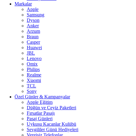
Markalar
Apple
Samsung
Dyson
Anker
Arzum
Braun
Casper
Huawei
JBL
Lenovo
Omix
Philips
Realme
Xiaomi
TCL
Sony
Özel Günler & Kampanyalar
Apple Eğitim
Düğün ve Çeyiz Paketleri
Fırsatlar Pasajı
Pasaj Günleri
Uykusu Kaçanlar Kulübü
Sevgililer Günü Hediyeleri
Vergisiz Telefonlar