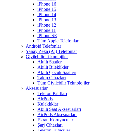
iPhone 16
iPhone 15
iPhone 14
iPhone 13
iPhone 12
iPhone 11
iPhone SE
Tüm Apple Telefonlar
Android Telefonlar
Yapay Zeka (AI) Telefonlar
Giyilebilir Teknolojiler
Akıllı Saatler
Akıllı Bileklikler
Akıllı Çocuk Saatleri
Takip Cihazları
Tüm Giyilebilir Teknolojiler
Aksesuarlar
Telefon Kılıfları
AirPods
Kulaklıklar
Akıllı Saat Aksesuarları
AirPods Aksesuarları
Ekran Koruyucular
Şarj Cihazları
Telefon Tutucular