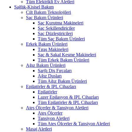
Tüm Elektrikli Ev Aletleri
Sağlık-Kişisel Bakım
Cilt Bakım Teknolojileri
Saç Bakım Ürünleri
Saç Kurutma Makineleri
Saç Şekillendiriciler
Saç Düzleştiricileri
Tüm Saç Bakım Ürünleri
Erkek Bakım Ürünleri
Tıraş Makineleri
Saç & Sakal Kesme Makineleri
Tüm Erkek Bakım Ürünleri
Ağız Bakım Ürünleri
Şarjlı Diş Fırçaları
Ağız Duşları
Tüm Ağız Bakım Ürünleri
Epilatörler & IPL Cihazları
Epilatörler
Lazer Epilasyon & IPL Cihazları
Tüm Epilatörler & IPL Cihazları
Ateş Ölçerler & Tansiyon Aletleri
Ateş Ölçerler
Tansiyon Aletleri
Tüm Ateş Ölçerler & Tansiyon Aletleri
Masaj Aletleri