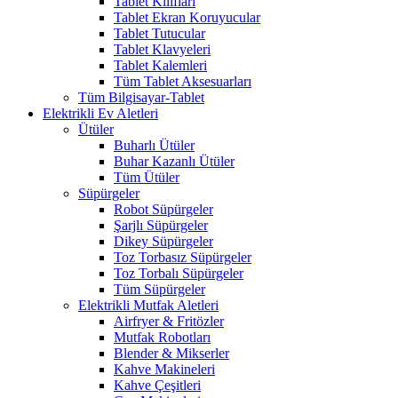
Tablet Kılıfları
Tablet Ekran Koruyucular
Tablet Tutucular
Tablet Klavyeleri
Tablet Kalemleri
Tüm Tablet Aksesuarları
Tüm Bilgisayar-Tablet
Elektrikli Ev Aletleri
Ütüler
Buharlı Ütüler
Buhar Kazanlı Ütüler
Tüm Ütüler
Süpürgeler
Robot Süpürgeler
Şarjlı Süpürgeler
Dikey Süpürgeler
Toz Torbasız Süpürgeler
Toz Torbalı Süpürgeler
Tüm Süpürgeler
Elektrikli Mutfak Aletleri
Airfryer & Fritözler
Mutfak Robotları
Blender & Mikserler
Kahve Makineleri
Kahve Çeşitleri