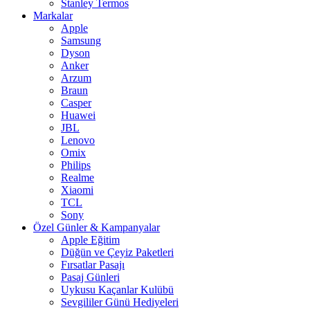
Stanley Termos
Markalar
Apple
Samsung
Dyson
Anker
Arzum
Braun
Casper
Huawei
JBL
Lenovo
Omix
Philips
Realme
Xiaomi
TCL
Sony
Özel Günler & Kampanyalar
Apple Eğitim
Düğün ve Çeyiz Paketleri
Fırsatlar Pasajı
Pasaj Günleri
Uykusu Kaçanlar Kulübü
Sevgililer Günü Hediyeleri