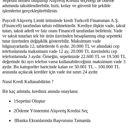
Sepetini hemen oluşturup Alışveriş Kredisi seçeneği ile ödeme
adımında taksitlendirebilir, hızlı, kolay ve güvenli bir şekilde
işlemlerini gerçekleştirebilirsin.
Paycell Alışveriş Limiti ürününde kredi Turkcell Finansman A.Ş.
(Financell) tarafından tahsis edilmektedir. Krediye ilişkin vade, taksit
tutarı, taksit adedi ve faiz oranı Financell tarafından belirlenir. Vade
ve taksit tutarları tek bir ürün üzerinden hesaplanmış olup sepetteki
tutar üzerinden değişiklik gösterebilir. Maksimum vade
bilgisayarlarda 12, tabletlerde 6 aydır. 20.000 TL ve altındaki cep
telefonlarında maksimum vade 12 ay, 20.000 TL üzerindeki cep
telefonlarında 3 aydır. Örneğin, sepetinizde 22.600 TL ve 19.500 TL
değerinde iki ayrı telefon varsa kullanabileceğiniz maksimum vade 3
aydır. Bu kategoriler haricinde kalan ve 50.001 TL – 100.000 TL
arasında açılacak krediler için vade üst sınırı 24 aydır.
Nasıl Kredi Kullanabilirim ?
Bir kaç adımda, krediniz anında onaylanır.
1
Sepetini Oluştur
2
Ödeme Yöntemini Alışveriş Kredisi Seç
3
Banka Ekranlarında Başvurunu Tamamla