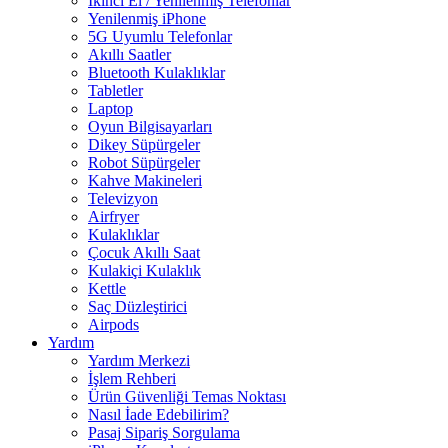
İkinci El / Yenilenmiş Telefonlar
Yenilenmiş iPhone
5G Uyumlu Telefonlar
Akıllı Saatler
Bluetooth Kulaklıklar
Tabletler
Laptop
Oyun Bilgisayarları
Dikey Süpürgeler
Robot Süpürgeler
Kahve Makineleri
Televizyon
Airfryer
Kulaklıklar
Çocuk Akıllı Saat
Kulakiçi Kulaklık
Kettle
Saç Düzleştirici
Airpods
Yardım
Yardım Merkezi
İşlem Rehberi
Ürün Güvenliği Temas Noktası
Nasıl İade Edebilirim?
Pasaj Sipariş Sorgulama