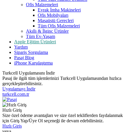
Ofis Malzemeleri
Evrak İmha Makineleri
Ofis Mobilyaları
Masaüstü Gereçleri
Tüm Ofis Malzemeleri
Akıllı & İlginç Ürünler
Tüm Ev-Yaşam
Apple Eğitim Ürünleri
Yardım
Sipariş Sorgulama
Pasaj Blog
iPhone Karşılaştırma
Turkcell Uygulamasını İndir
Pasaj ile ilgili tüm işlemlerinizi Turkcell Uygulamasından hızlıca
gerçekleştirebilirsiniz.
Uygulamayı İndir
turkcell.com.tr
Hızlı Giriş
Size özel ödeme avantajları ve size özel tekliflerden faydalanmak
için Giriş Yap/Üye Ol seçeneği ile devam edebilirsiniz.
Hızlı Giriş
veya