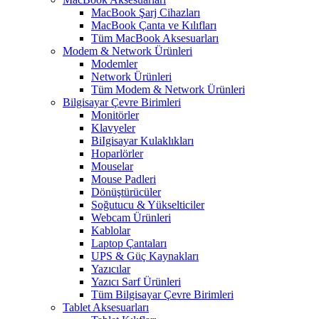
MacBook Şarj Cihazları
MacBook Çanta ve Kılıfları
Tüm MacBook Aksesuarları
Modem & Network Ürünleri
Modemler
Network Ürünleri
Tüm Modem & Network Ürünleri
Bilgisayar Çevre Birimleri
Monitörler
Klavyeler
BiIgisayar Kulaklıkları
Hoparlörler
Mouselar
Mouse Padleri
Dönüştürücüler
Soğutucu & Yükselticiler
Webcam Ürünleri
Kablolar
Laptop Çantaları
UPS & Güç Kaynakları
Yazıcılar
Yazıcı Sarf Ürünleri
Tüm Bilgisayar Çevre Birimleri
Tablet Aksesuarları