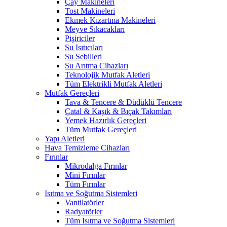
Çay Makineleri
Tost Makineleri
Ekmek Kızartma Makineleri
Meyve Sıkacakları
Pişiriciler
Su Isıtıcıları
Su Sebilleri
Su Arıtma Cihazları
Teknolojik Mutfak Aletleri
Tüm Elektrikli Mutfak Aletleri
Mutfak Gereçleri
Tava & Tencere & Düdüklü Tencere
Çatal & Kaşık & Bıçak Takımları
Yemek Hazırlık Gereçleri
Tüm Mutfak Gereçleri
Yapı Aletleri
Hava Temizleme Cihazları
Fırınlar
Mikrodalga Fırınlar
Mini Fırınlar
Tüm Fırınlar
Isıtma ve Soğutma Sistemleri
Vantilatörler
Radyatörler
Tüm Isıtma ve Soğutma Sistemleri