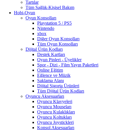
Tartılar
Tüm Sağlık-Kişisel Bakım
Hobi-Oyun
Oyun Konsolları
Playstation 5 / PS5
Nintendo
xbox
Diğer Oyun Konsolları
Tüm Oyun Konsolları
Dijital Ürün Kodları
Destek Kartları
Oyun Pinleri - Üyelikler
Spor - Dizi - Film Yayın Paketleri
Online Eğitim
Eğlence ve Müzik
Saklama Alanı
Dijital Sigorta Ürünleri
Tüm Dijital Ürün Kodları
Oyuncu Aksesuarları
Oyuncu Klavyeleri
Oyuncu Mouseları
Oyuncu Kulaklıkları
Oyuncu Koltukları
Oyuncu Joystickleri
Konsol Aksesuarları