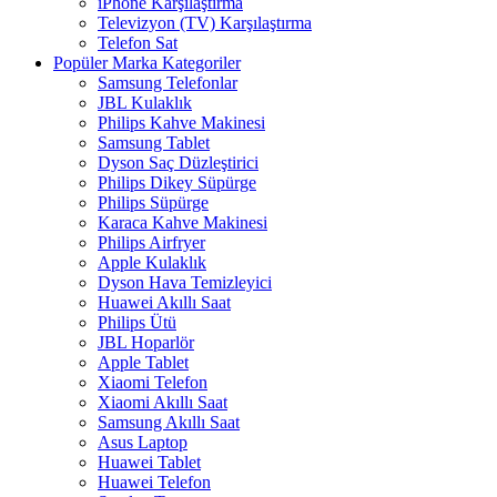
iPhone Karşılaştırma
Televizyon (TV) Karşılaştırma
Telefon Sat
Popüler Marka Kategoriler
Samsung Telefonlar
JBL Kulaklık
Philips Kahve Makinesi
Samsung Tablet
Dyson Saç Düzleştirici
Philips Dikey Süpürge
Philips Süpürge
Karaca Kahve Makinesi
Philips Airfryer
Apple Kulaklık
Dyson Hava Temizleyici
Huawei Akıllı Saat
Philips Ütü
JBL Hoparlör
Apple Tablet
Xiaomi Telefon
Xiaomi Akıllı Saat
Samsung Akıllı Saat
Asus Laptop
Huawei Tablet
Huawei Telefon