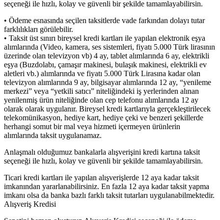
seçeneği ile hızlı, kolay ve güvenli bir şekilde tamamlayabilirsin.
• Ödeme esnasında seçilen taksitlerde vade farkından dolayı tutar
farklılıkları görülebilir.
• Taksit üst sınırı bireysel kredi kartları ile yapılan elektronik eşya
alımlarında (Video, kamera, ses sistemleri, fiyatı 5.000 Türk lirasının
üzerinde olan televizyon vb) 4 ay, tablet alımlarında 6 ay, elektrikli
eşya (Buzdolabı, çamaşır makinesi, bulaşık makinesi, elektrikli ev
aletleri vb.) alımlarında ve fiyatı 5.000 Türk Lirasına kadar olan
televizyon alımlarında 9 ay, bilgisayar alımlarında 12 ay, “yenileme
merkezi” veya “yetkili satıcı” niteliğindeki iş yerlerinden alınan
yenilenmiş ürün niteliğinde olan cep telefonu alımlarında 12 ay
olarak olarak uygulanır. Bireysel kredi kartlarıyla gerçekleştirilecek
telekomünikasyon, hediye kart, hediye çeki ve benzeri şekillerde
herhangi somut bir mal veya hizmeti içermeyen ürünlerin
alımlarında taksit uygulanamaz.
Anlaşmalı olduğumuz bankalarla alışverişini kredi kartına taksit
seçeneği ile hızlı, kolay ve güvenli bir şekilde tamamlayabilirsin.
Ticari kredi kartları ile yapılan alışverişlerde 12 aya kadar taksit
imkanından yararlanabilirsiniz. En fazla 12 aya kadar taksit yapma
imkanı olsa da banka bazlı farklı taksit tutarları uygulanabilmektedir.
Alışveriş Kredisi