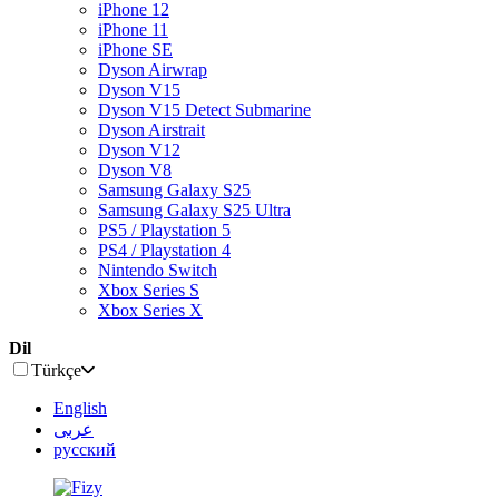
iPhone 12
iPhone 11
iPhone SE
Dyson Airwrap
Dyson V15
Dyson V15 Detect Submarine
Dyson Airstrait
Dyson V12
Dyson V8
Samsung Galaxy S25
Samsung Galaxy S25 Ultra
PS5 / Playstation 5
PS4 / Playstation 4
Nintendo Switch
Xbox Series S
Xbox Series X
Dil
Türkçe
English
عربى
русский