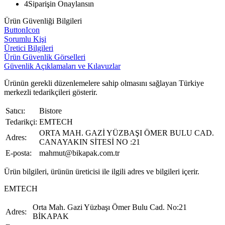
4
Siparişin Onaylansın
Ürün Güvenliği Bilgileri
ButtonIcon
Sorumlu Kişi
Üretici Bilgileri
Ürün Güvenlik Görselleri
Güvenlik Açıklamaları ve Kılavuzlar
Ürünün gerekli düzenlemelere sahip olmasını sağlayan Türkiye
merkezli tedarikçileri gösterir.
Satıcı:
Bistore
Tedarikçi:
EMTECH
ORTA MAH. GAZİ YÜZBAŞI ÖMER BULU CAD.
Adres:
CANAYAKIN SİTESİ NO :21
E-posta:
mahmut@bikapak.com.tr
Ürün bilgileri, ürünün üreticisi ile ilgili adres ve bilgileri içerir.
EMTECH
Orta Mah. Gazi Yüzbaşı Ömer Bulu Cad. No:21
Adres:
BİKAPAK