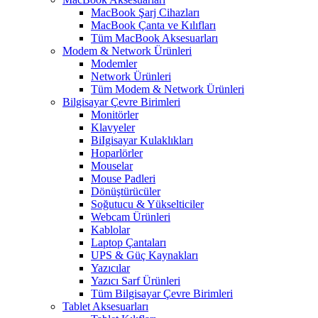
MacBook Şarj Cihazları
MacBook Çanta ve Kılıfları
Tüm MacBook Aksesuarları
Modem & Network Ürünleri
Modemler
Network Ürünleri
Tüm Modem & Network Ürünleri
Bilgisayar Çevre Birimleri
Monitörler
Klavyeler
BiIgisayar Kulaklıkları
Hoparlörler
Mouselar
Mouse Padleri
Dönüştürücüler
Soğutucu & Yükselticiler
Webcam Ürünleri
Kablolar
Laptop Çantaları
UPS & Güç Kaynakları
Yazıcılar
Yazıcı Sarf Ürünleri
Tüm Bilgisayar Çevre Birimleri
Tablet Aksesuarları