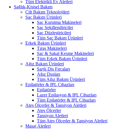
Tüm Elektrikli Ev Aletleri
Sağlık-Kişisel Bakım
Cilt Bakım Teknolojileri
Saç Bakım Ürünleri
Saç Kurutma Makineleri
Saç Şekillendiriciler
Saç Düzleştiricileri
Tüm Saç Bakım Ürünleri
Erkek Bakım Ürünleri
Tıraş Makineleri
Saç & Sakal Kesme Makineleri
Tüm Erkek Bakım Ürünleri
Ağız Bakım Ürünleri
Şarjlı Diş Fırçaları
Ağız Duşları
Tüm Ağız Bakım Ürünleri
Epilatörler & IPL Cihazları
Epilatörler
Lazer Epilasyon & IPL Cihazları
Tüm Epilatörler & IPL Cihazları
Ateş Ölçerler & Tansiyon Aletleri
Ateş Ölçerler
Tansiyon Aletleri
Tüm Ateş Ölçerler & Tansiyon Aletleri
Masaj Aletleri