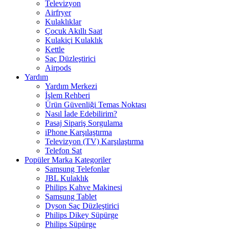
Televizyon
Airfryer
Kulaklıklar
Çocuk Akıllı Saat
Kulakiçi Kulaklık
Kettle
Saç Düzleştirici
Airpods
Yardım
Yardım Merkezi
İşlem Rehberi
Ürün Güvenliği Temas Noktası
Nasıl İade Edebilirim?
Pasaj Sipariş Sorgulama
iPhone Karşılaştırma
Televizyon (TV) Karşılaştırma
Telefon Sat
Popüler Marka Kategoriler
Samsung Telefonlar
JBL Kulaklık
Philips Kahve Makinesi
Samsung Tablet
Dyson Saç Düzleştirici
Philips Dikey Süpürge
Philips Süpürge