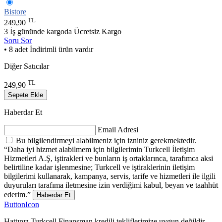
Bistore
TL
249,90
3 İş gününde kargoda
Ücretsiz Kargo
Soru Sor
• 8 adet İndirimli ürün vardır
Diğer Satıcılar
TL
249,90
Sepete Ekle
Haberdar Et
Email Adresi
Bu bilgilendirmeyi alabilmeniz için izniniz gerekmektedir.
“Daha iyi hizmet alabilmem için bilgilerimin Turkcell İletişim
Hizmetleri A.Ş, iştirakleri ve bunların iş ortaklarınca, tarafımca aksi
belirtiline kadar işlenmesine; Turkcell ve iştiraklerinin iletişim
bilgilerimi kullanarak, kampanya, servis, tarife ve hizmetleri ile ilgili
duyuruları tarafıma iletmesine izin verdiğimi kabul, beyan ve taahhüt
ederim.”
Haberdar Et
ButtonIcon
Hattınız Turkcell Finansman kredili tekliflerimize uygun değildir.