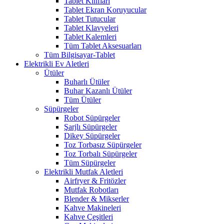
Tablet Kılıfları
Tablet Ekran Koruyucular
Tablet Tutucular
Tablet Klavyeleri
Tablet Kalemleri
Tüm Tablet Aksesuarları
Tüm Bilgisayar-Tablet
Elektrikli Ev Aletleri
Ütüler
Buharlı Ütüler
Buhar Kazanlı Ütüler
Tüm Ütüler
Süpürgeler
Robot Süpürgeler
Şarjlı Süpürgeler
Dikey Süpürgeler
Toz Torbasız Süpürgeler
Toz Torbalı Süpürgeler
Tüm Süpürgeler
Elektrikli Mutfak Aletleri
Airfryer & Fritözler
Mutfak Robotları
Blender & Mikserler
Kahve Makineleri
Kahve Çeşitleri