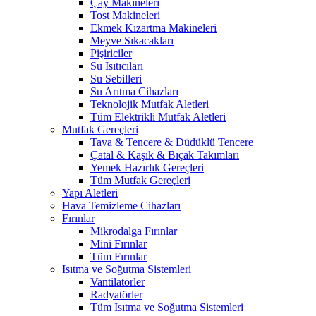
Çay Makineleri
Tost Makineleri
Ekmek Kızartma Makineleri
Meyve Sıkacakları
Pişiriciler
Su Isıtıcıları
Su Sebilleri
Su Arıtma Cihazları
Teknolojik Mutfak Aletleri
Tüm Elektrikli Mutfak Aletleri
Mutfak Gereçleri
Tava & Tencere & Düdüklü Tencere
Çatal & Kaşık & Bıçak Takımları
Yemek Hazırlık Gereçleri
Tüm Mutfak Gereçleri
Yapı Aletleri
Hava Temizleme Cihazları
Fırınlar
Mikrodalga Fırınlar
Mini Fırınlar
Tüm Fırınlar
Isıtma ve Soğutma Sistemleri
Vantilatörler
Radyatörler
Tüm Isıtma ve Soğutma Sistemleri