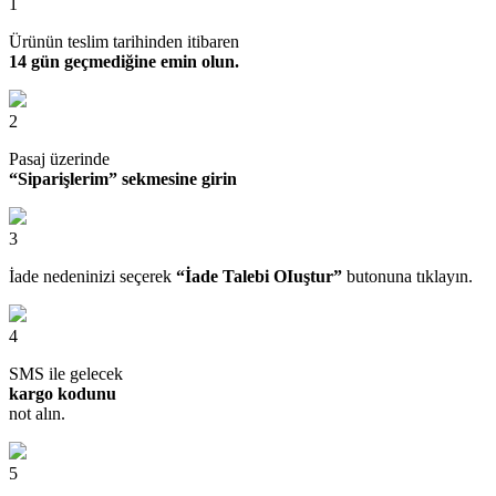
1
Ürünün teslim tarihinden itibaren
14 gün geçmediğine emin olun.
2
Pasaj üzerinde
“Siparişlerim” sekmesine girin
3
İade nedeninizi seçerek
“İade Talebi OIuştur”
butonuna tıklayın.
4
SMS ile gelecek
kargo kodunu
not alın.
5