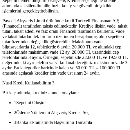
Sepetini hemen oluşturup Alışveriş Kredisi seçeneği ile ödeme
adımında taksitlendirebilir, hızlı, kolay ve güvenli bir şekilde
işlemlerini gerçekleştirebilirsin.
Paycell Alışveriş Limiti ürününde kredi Turkcell Finansman A.Ş.
(Financell) tarafından tahsis edilmektedir. Krediye ilişkin vade, taksit
tutarı, taksit adedi ve faiz oranı Financell tarafından belirlenir. Vade
ve taksit tutarları tek bir ürün üzerinden hesaplanmış olup sepetteki
tutar üzerinden değişiklik gösterebilir. Maksimum vade
bilgisayarlarda 12, tabletlerde 6 aydır. 20.000 TL ve altındaki cep
telefonlarında maksimum vade 12 ay, 20.000 TL üzerindeki cep
telefonlarında 3 aydır. Örneğin, sepetinizde 22.600 TL ve 19.500 TL
değerinde iki ayrı telefon varsa kullanabileceğiniz maksimum vade 3
aydır. Bu kategoriler haricinde kalan ve 50.001 TL – 100.000 TL
arasında açılacak krediler için vade üst sınırı 24 aydır.
Nasıl Kredi Kullanabilirim ?
Bir kaç adımda, krediniz anında onaylanır.
1
Sepetini Oluştur
2
Ödeme Yöntemini Alışveriş Kredisi Seç
3
Banka Ekranlarında Başvurunu Tamamla