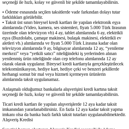
seçeneği ile hızlı, kolay ve güvenli bir şekilde tamamlayabilirsin.
• Ödeme esnasında seçilen taksitlerde vade farkından dolayı tutar
farklılıkları görülebilir.
• Taksit üst sınırı bireysel kredi kartları ile yapılan elektronik eşya
alımlarında (Video, kamera, ses sistemleri, fiyatı 5.000 Türk lirasının
üzerinde olan televizyon vb) 4 ay, tablet alımlarında 6 ay, elektrikli
eşya (Buzdolabı, çamaşır makinesi, bulaşık makinesi, elektrikli ev
aletleri vb.) alımlarında ve fiyatı 5.000 Türk Lirasına kadar olan
televizyon alımlarında 9 ay, bilgisayar alımlarında 12 ay, “yenileme
merkezi” veya “yetkili satıcı” niteliğindeki iş yerlerinden alınan
yenilenmiş ürün niteliğinde olan cep telefonu alımlarında 12 ay
olarak olarak uygulanır. Bireysel kredi kartlarıyla gerçekleştirilecek
telekomünikasyon, hediye kart, hediye çeki ve benzeri şekillerde
herhangi somut bir mal veya hizmeti içermeyen ürünlerin
alımlarında taksit uygulanamaz.
Anlaşmalı olduğumuz bankalarla alışverişini kredi kartına taksit
seçeneği ile hızlı, kolay ve güvenli bir şekilde tamamlayabilirsin.
Ticari kredi kartları ile yapılan alışverişlerde 12 aya kadar taksit
imkanından yararlanabilirsiniz. En fazla 12 aya kadar taksit yapma
imkanı olsa da banka bazlı farklı taksit tutarları uygulanabilmektedir.
Alışveriş Kredisi