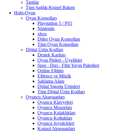
Tartılar
Tüm Sağlık-Kişisel Bakım
Hobi-Oyun
Oyun Konsolları
Playstation 5 / PS5
Nintendo
xbox
Diğer Oyun Konsolları
Tüm Oyun Konsolları
Dijital Ürün Kodları
Destek Kartları
Oyun Pinleri - Üyelikler
Spor - Dizi - Film Yayın Paketleri
Online Eğitim
Eğlence ve Müzik
Saklama Alanı
Dijital Sigorta Ürünleri
Tüm Dijital Ürün Kodları
Oyuncu Aksesuarları
Oyuncu Klavyeleri
Oyuncu Mouseları
Oyuncu Kulaklıkları
Oyuncu Koltukları
Oyuncu Joystickleri
Konsol Aksesuarları