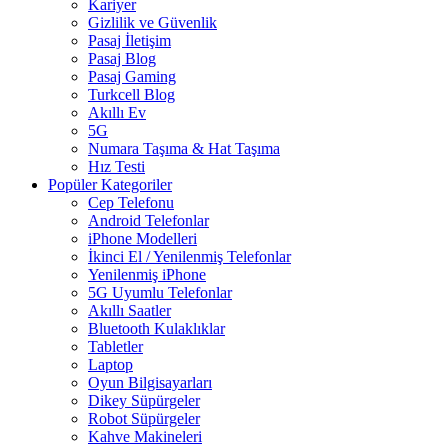
Kariyer
Gizlilik ve Güvenlik
Pasaj İletişim
Pasaj Blog
Pasaj Gaming
Turkcell Blog
Akıllı Ev
5G
Numara Taşıma & Hat Taşıma
Hız Testi
Popüler Kategoriler
Cep Telefonu
Android Telefonlar
iPhone Modelleri
İkinci El / Yenilenmiş Telefonlar
Yenilenmiş iPhone
5G Uyumlu Telefonlar
Akıllı Saatler
Bluetooth Kulaklıklar
Tabletler
Laptop
Oyun Bilgisayarları
Dikey Süpürgeler
Robot Süpürgeler
Kahve Makineleri