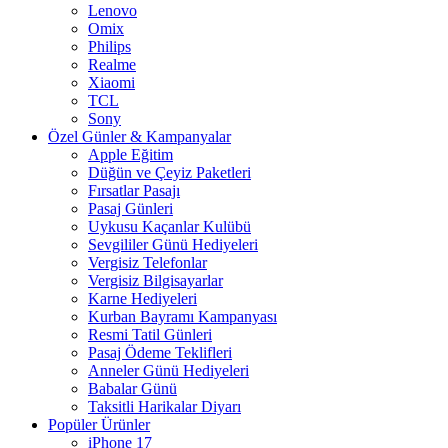
Lenovo
Omix
Philips
Realme
Xiaomi
TCL
Sony
Özel Günler & Kampanyalar
Apple Eğitim
Düğün ve Çeyiz Paketleri
Fırsatlar Pasajı
Pasaj Günleri
Uykusu Kaçanlar Kulübü
Sevgililer Günü Hediyeleri
Vergisiz Telefonlar
Vergisiz Bilgisayarlar
Karne Hediyeleri
Kurban Bayramı Kampanyası
Resmi Tatil Günleri
Pasaj Ödeme Teklifleri
Anneler Günü Hediyeleri
Babalar Günü
Taksitli Harikalar Diyarı
Popüler Ürünler
iPhone 17