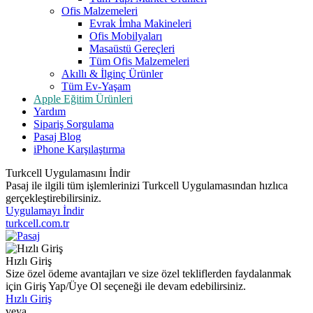
Ofis Malzemeleri
Evrak İmha Makineleri
Ofis Mobilyaları
Masaüstü Gereçleri
Tüm Ofis Malzemeleri
Akıllı & İlginç Ürünler
Tüm Ev-Yaşam
Apple Eğitim Ürünleri
Yardım
Sipariş Sorgulama
Pasaj Blog
iPhone Karşılaştırma
Turkcell Uygulamasını İndir
Pasaj ile ilgili tüm işlemlerinizi Turkcell Uygulamasından hızlıca
gerçekleştirebilirsiniz.
Uygulamayı İndir
turkcell.com.tr
Hızlı Giriş
Size özel ödeme avantajları ve size özel tekliflerden faydalanmak
için Giriş Yap/Üye Ol seçeneği ile devam edebilirsiniz.
Hızlı Giriş
veya