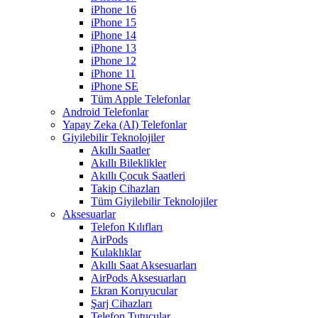
iPhone 16
iPhone 15
iPhone 14
iPhone 13
iPhone 12
iPhone 11
iPhone SE
Tüm Apple Telefonlar
Android Telefonlar
Yapay Zeka (AI) Telefonlar
Giyilebilir Teknolojiler
Akıllı Saatler
Akıllı Bileklikler
Akıllı Çocuk Saatleri
Takip Cihazları
Tüm Giyilebilir Teknolojiler
Aksesuarlar
Telefon Kılıfları
AirPods
Kulaklıklar
Akıllı Saat Aksesuarları
AirPods Aksesuarları
Ekran Koruyucular
Şarj Cihazları
Telefon Tutucular