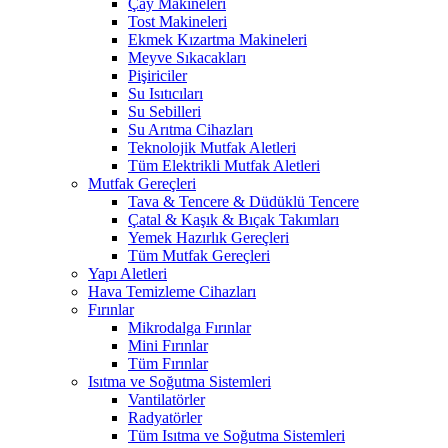
Çay Makineleri
Tost Makineleri
Ekmek Kızartma Makineleri
Meyve Sıkacakları
Pişiriciler
Su Isıtıcıları
Su Sebilleri
Su Arıtma Cihazları
Teknolojik Mutfak Aletleri
Tüm Elektrikli Mutfak Aletleri
Mutfak Gereçleri
Tava & Tencere & Düdüklü Tencere
Çatal & Kaşık & Bıçak Takımları
Yemek Hazırlık Gereçleri
Tüm Mutfak Gereçleri
Yapı Aletleri
Hava Temizleme Cihazları
Fırınlar
Mikrodalga Fırınlar
Mini Fırınlar
Tüm Fırınlar
Isıtma ve Soğutma Sistemleri
Vantilatörler
Radyatörler
Tüm Isıtma ve Soğutma Sistemleri