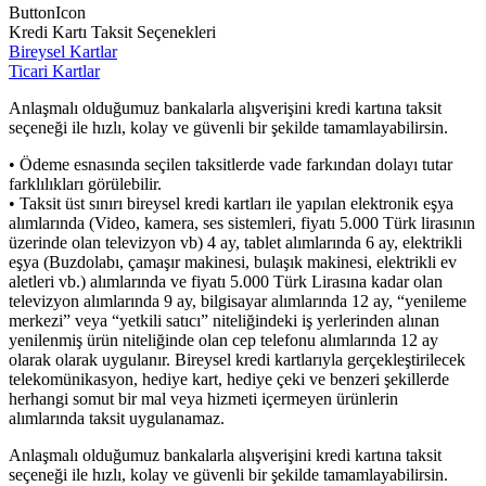
ButtonIcon
Kredi Kartı Taksit Seçenekleri
Bireysel Kartlar
Ticari Kartlar
Anlaşmalı olduğumuz bankalarla alışverişini kredi kartına taksit
seçeneği ile hızlı, kolay ve güvenli bir şekilde tamamlayabilirsin.
• Ödeme esnasında seçilen taksitlerde vade farkından dolayı tutar
farklılıkları görülebilir.
• Taksit üst sınırı bireysel kredi kartları ile yapılan elektronik eşya
alımlarında (Video, kamera, ses sistemleri, fiyatı 5.000 Türk lirasının
üzerinde olan televizyon vb) 4 ay, tablet alımlarında 6 ay, elektrikli
eşya (Buzdolabı, çamaşır makinesi, bulaşık makinesi, elektrikli ev
aletleri vb.) alımlarında ve fiyatı 5.000 Türk Lirasına kadar olan
televizyon alımlarında 9 ay, bilgisayar alımlarında 12 ay, “yenileme
merkezi” veya “yetkili satıcı” niteliğindeki iş yerlerinden alınan
yenilenmiş ürün niteliğinde olan cep telefonu alımlarında 12 ay
olarak olarak uygulanır. Bireysel kredi kartlarıyla gerçekleştirilecek
telekomünikasyon, hediye kart, hediye çeki ve benzeri şekillerde
herhangi somut bir mal veya hizmeti içermeyen ürünlerin
alımlarında taksit uygulanamaz.
Anlaşmalı olduğumuz bankalarla alışverişini kredi kartına taksit
seçeneği ile hızlı, kolay ve güvenli bir şekilde tamamlayabilirsin.