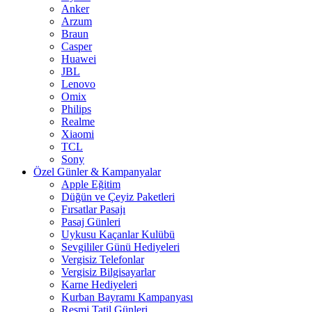
Anker
Arzum
Braun
Casper
Huawei
JBL
Lenovo
Omix
Philips
Realme
Xiaomi
TCL
Sony
Özel Günler & Kampanyalar
Apple Eğitim
Düğün ve Çeyiz Paketleri
Fırsatlar Pasajı
Pasaj Günleri
Uykusu Kaçanlar Kulübü
Sevgililer Günü Hediyeleri
Vergisiz Telefonlar
Vergisiz Bilgisayarlar
Karne Hediyeleri
Kurban Bayramı Kampanyası
Resmi Tatil Günleri