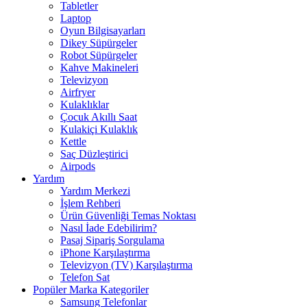
Tabletler
Laptop
Oyun Bilgisayarları
Dikey Süpürgeler
Robot Süpürgeler
Kahve Makineleri
Televizyon
Airfryer
Kulaklıklar
Çocuk Akıllı Saat
Kulakiçi Kulaklık
Kettle
Saç Düzleştirici
Airpods
Yardım
Yardım Merkezi
İşlem Rehberi
Ürün Güvenliği Temas Noktası
Nasıl İade Edebilirim?
Pasaj Sipariş Sorgulama
iPhone Karşılaştırma
Televizyon (TV) Karşılaştırma
Telefon Sat
Popüler Marka Kategoriler
Samsung Telefonlar