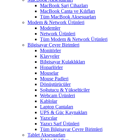
MacBook Şarj Cihazları
MacBook Çanta ve Kılıfları
Tüm MacBook Aksesuarları
Modem & Network Ürünleri
Modemler
Network Ürünleri
Tüm Modem & Network Ürünleri
Bilgisayar Çevre Birimleri
Monitörler
Klavyeler
BiIgisayar Kulaklıkları
Hoparlörler
Mouselar
Mouse Padleri
Dönüştürücüler
Soğutucu & Yükselticiler
Webcam Ürünleri
Kablolar
Laptop Çantaları
UPS & Güç Kaynakları
Yazıcılar
Yazıcı Sarf Ürünleri
Tüm Bilgisayar Çevre Birimleri
Tablet Aksesuarları