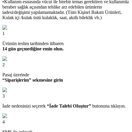
•Kullanım esnasında vücut ile birebir temas gerektiren ve kullanımla
beraber sağlık açısından tehlike arz edebilen ürünlerin
iadesi/değişimi yapılamamaktadır. (Tüm Kişisel Bakım Ürünleri,
Kulak içi /kulak üstü kulaklık, saat, akıllı bileklik vb.)
1
Ürünün teslim tarihinden itibaren
14 gün geçmediğine emin olun.
2
Pasaj üzerinde
“Siparişlerim” sekmesine girin
3
İade nedeninizi seçerek
“İade Talebi OIuştur”
butonuna tıklayın.
4
SMS ile gelecek