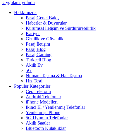
Uygulamayı İndir
Hakkımızda
Pasaj Genel Bakış
Haberler & Duyurular
Kurumsal İletişim ve Sürdürürebilirlik
Kariyer
Gizlilik ve Güvenlik
Pasaj İletişim
Pasaj Blog
Pasaj Gaming
Turkcell Blog
Akıllı Ev
5G
Numara Taşıma & Hat Taşıma
Hız Testi
Popüler Kategoriler
Cep Telefonu
Android Telefonlar
iPhone Modelleri
İkinci El / Yenilenmiş Telefonlar
Yenilenmiş iPhone
5G Uyumlu Telefonlar
Akıllı Saatler
Bluetooth Kulaklıklar