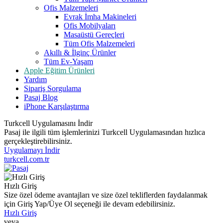
Ofis Malzemeleri
Evrak İmha Makineleri
Ofis Mobilyaları
Masaüstü Gereçleri
Tüm Ofis Malzemeleri
Akıllı & İlginç Ürünler
Tüm Ev-Yaşam
Apple Eğitim Ürünleri
Yardım
Sipariş Sorgulama
Pasaj Blog
iPhone Karşılaştırma
Turkcell Uygulamasını İndir
Pasaj ile ilgili tüm işlemlerinizi Turkcell Uygulamasından hızlıca
gerçekleştirebilirsiniz.
Uygulamayı İndir
turkcell.com.tr
Hızlı Giriş
Size özel ödeme avantajları ve size özel tekliflerden faydalanmak
için Giriş Yap/Üye Ol seçeneği ile devam edebilirsiniz.
Hızlı Giriş
veya