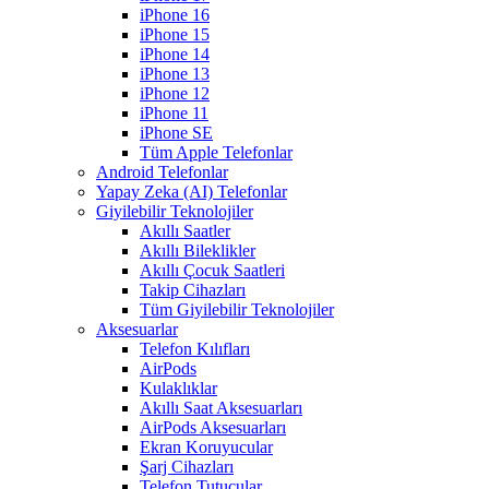
iPhone 16
iPhone 15
iPhone 14
iPhone 13
iPhone 12
iPhone 11
iPhone SE
Tüm Apple Telefonlar
Android Telefonlar
Yapay Zeka (AI) Telefonlar
Giyilebilir Teknolojiler
Akıllı Saatler
Akıllı Bileklikler
Akıllı Çocuk Saatleri
Takip Cihazları
Tüm Giyilebilir Teknolojiler
Aksesuarlar
Telefon Kılıfları
AirPods
Kulaklıklar
Akıllı Saat Aksesuarları
AirPods Aksesuarları
Ekran Koruyucular
Şarj Cihazları
Telefon Tutucular