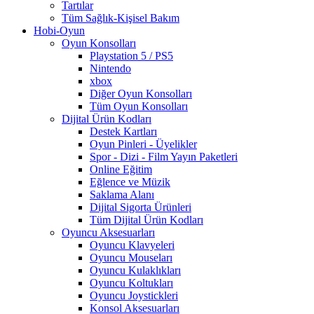
Tartılar
Tüm Sağlık-Kişisel Bakım
Hobi-Oyun
Oyun Konsolları
Playstation 5 / PS5
Nintendo
xbox
Diğer Oyun Konsolları
Tüm Oyun Konsolları
Dijital Ürün Kodları
Destek Kartları
Oyun Pinleri - Üyelikler
Spor - Dizi - Film Yayın Paketleri
Online Eğitim
Eğlence ve Müzik
Saklama Alanı
Dijital Sigorta Ürünleri
Tüm Dijital Ürün Kodları
Oyuncu Aksesuarları
Oyuncu Klavyeleri
Oyuncu Mouseları
Oyuncu Kulaklıkları
Oyuncu Koltukları
Oyuncu Joystickleri
Konsol Aksesuarları