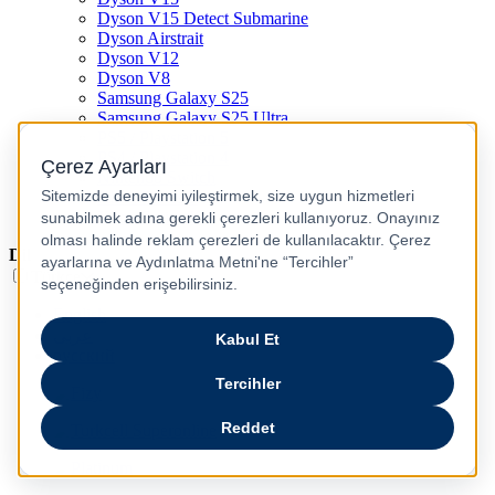
Dyson V15 Detect Submarine
Dyson Airstrait
Dyson V12
Dyson V8
Samsung Galaxy S25
Samsung Galaxy S25 Ultra
PS5 / Playstation 5
PS4 / Playstation 4
Nintendo Switch
Xbox Series S
Xbox Series X
Dil
Türkçe
English
عربى
русский