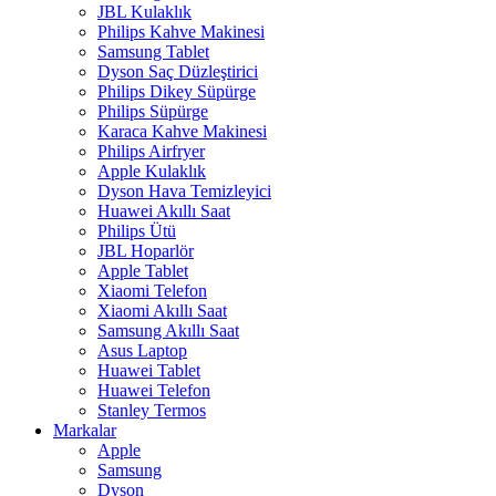
JBL Kulaklık
Philips Kahve Makinesi
Samsung Tablet
Dyson Saç Düzleştirici
Philips Dikey Süpürge
Philips Süpürge
Karaca Kahve Makinesi
Philips Airfryer
Apple Kulaklık
Dyson Hava Temizleyici
Huawei Akıllı Saat
Philips Ütü
JBL Hoparlör
Apple Tablet
Xiaomi Telefon
Xiaomi Akıllı Saat
Samsung Akıllı Saat
Asus Laptop
Huawei Tablet
Huawei Telefon
Stanley Termos
Markalar
Apple
Samsung
Dyson