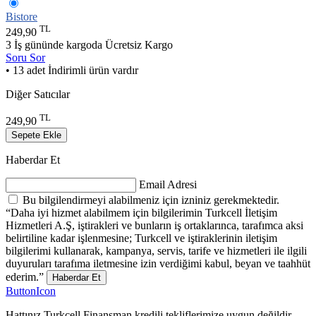
Bistore
TL
249,90
3 İş gününde kargoda
Ücretsiz Kargo
Soru Sor
• 13 adet İndirimli ürün vardır
Diğer Satıcılar
TL
249,90
Sepete Ekle
Haberdar Et
Email Adresi
Bu bilgilendirmeyi alabilmeniz için izniniz gerekmektedir.
“Daha iyi hizmet alabilmem için bilgilerimin Turkcell İletişim
Hizmetleri A.Ş, iştirakleri ve bunların iş ortaklarınca, tarafımca aksi
belirtiline kadar işlenmesine; Turkcell ve iştiraklerinin iletişim
bilgilerimi kullanarak, kampanya, servis, tarife ve hizmetleri ile ilgili
duyuruları tarafıma iletmesine izin verdiğimi kabul, beyan ve taahhüt
ederim.”
Haberdar Et
ButtonIcon
Hattınız Turkcell Finansman kredili tekliflerimize uygun değildir.