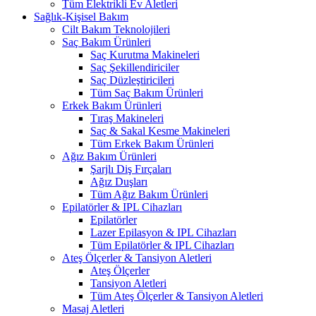
Tüm Elektrikli Ev Aletleri
Sağlık-Kişisel Bakım
Cilt Bakım Teknolojileri
Saç Bakım Ürünleri
Saç Kurutma Makineleri
Saç Şekillendiriciler
Saç Düzleştiricileri
Tüm Saç Bakım Ürünleri
Erkek Bakım Ürünleri
Tıraş Makineleri
Saç & Sakal Kesme Makineleri
Tüm Erkek Bakım Ürünleri
Ağız Bakım Ürünleri
Şarjlı Diş Fırçaları
Ağız Duşları
Tüm Ağız Bakım Ürünleri
Epilatörler & IPL Cihazları
Epilatörler
Lazer Epilasyon & IPL Cihazları
Tüm Epilatörler & IPL Cihazları
Ateş Ölçerler & Tansiyon Aletleri
Ateş Ölçerler
Tansiyon Aletleri
Tüm Ateş Ölçerler & Tansiyon Aletleri
Masaj Aletleri