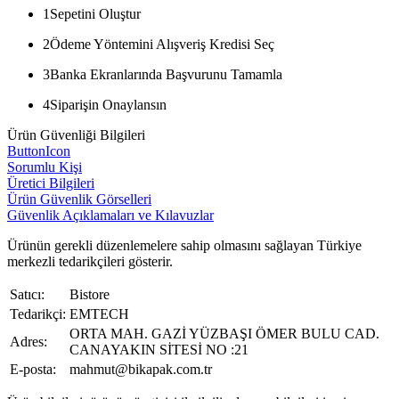
1
Sepetini Oluştur
2
Ödeme Yöntemini Alışveriş Kredisi Seç
3
Banka Ekranlarında Başvurunu Tamamla
4
Siparişin Onaylansın
Ürün Güvenliği Bilgileri
ButtonIcon
Sorumlu Kişi
Üretici Bilgileri
Ürün Güvenlik Görselleri
Güvenlik Açıklamaları ve Kılavuzlar
Ürünün gerekli düzenlemelere sahip olmasını sağlayan Türkiye
merkezli tedarikçileri gösterir.
Satıcı:
Bistore
Tedarikçi:
EMTECH
ORTA MAH. GAZİ YÜZBAŞI ÖMER BULU CAD.
Adres:
CANAYAKIN SİTESİ NO :21
E-posta:
mahmut@bikapak.com.tr