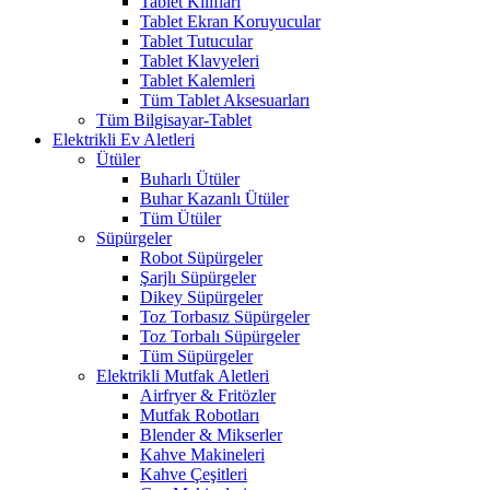
Tablet Kılıfları
Tablet Ekran Koruyucular
Tablet Tutucular
Tablet Klavyeleri
Tablet Kalemleri
Tüm Tablet Aksesuarları
Tüm Bilgisayar-Tablet
Elektrikli Ev Aletleri
Ütüler
Buharlı Ütüler
Buhar Kazanlı Ütüler
Tüm Ütüler
Süpürgeler
Robot Süpürgeler
Şarjlı Süpürgeler
Dikey Süpürgeler
Toz Torbasız Süpürgeler
Toz Torbalı Süpürgeler
Tüm Süpürgeler
Elektrikli Mutfak Aletleri
Airfryer & Fritözler
Mutfak Robotları
Blender & Mikserler
Kahve Makineleri
Kahve Çeşitleri