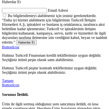
Haberdar Et
Email Adresi
Bu bilgilendirmeyi alabilmeniz için izniniz gerekmektedir.
“Daha iyi hizmet alabilmem için bilgilerimin Turkcell İletişim
Hizmetleri A.Ş, iştirakleri ve bunların iş ortaklarınca, tarafımca aksi
belirtiline kadar işlenmesine; Turkcell ve iştiraklerinin iletişim
bilgilerimi kullanarak, kampanya, servis, tarife ve hizmetleri ile ilgili
duyuruları tarafıma iletmesine izin verdiğimi kabul, beyan ve taahhüt
ederim.”
Haberdar Et
ButtonIcon
Hattınız Turkcell Finansman kredili tekliflerimize uygun değildir.
Seçtiğiniz ürünü peşin olarak satın alabilirsiniz.
Hattınız Turkcell peşine kontratlı tekliflerimize uygun değildir.
Seçtiğiniz ürünü peşin olarak alabilirsiniz.
Tamam
ButtonIcon
Sorunuz İletildi.
Ürün ile ilgili sormuş olduğunuz soru satıcımıza iletildi, en kısa
sürede yanıtlanacaktır. Hesabım-Ürün Sorularım alanından takip