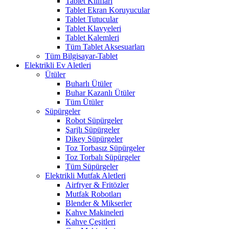
Tablet Kılıfları
Tablet Ekran Koruyucular
Tablet Tutucular
Tablet Klavyeleri
Tablet Kalemleri
Tüm Tablet Aksesuarları
Tüm Bilgisayar-Tablet
Elektrikli Ev Aletleri
Ütüler
Buharlı Ütüler
Buhar Kazanlı Ütüler
Tüm Ütüler
Süpürgeler
Robot Süpürgeler
Şarjlı Süpürgeler
Dikey Süpürgeler
Toz Torbasız Süpürgeler
Toz Torbalı Süpürgeler
Tüm Süpürgeler
Elektrikli Mutfak Aletleri
Airfryer & Fritözler
Mutfak Robotları
Blender & Mikserler
Kahve Makineleri
Kahve Çeşitleri