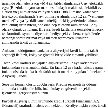
üzerinde olan televizyon vb) 4 ay, tablet alımlarında 6 ay, elektrikli
eşya (Buzdolabı, çamaşır makinesi, bulaşık makinesi, elektrikli ev
aletleri vb.) alımlarında ve fiyatı 5.000 Türk Lirasına kadar olan
televizyon alımlarında 9 ay, bilgisayar alımlarında 12 ay, “yenileme
merkezi” veya “yetkili satıcı” niteliğindeki iş yerlerinden alınan
yenilenmiş ürün niteliğinde olan cep telefonu alımlarında 12 ay
olarak olarak uygulanır. Bireysel kredi kartlarıyla gerçekleştirilecek
telekomünikasyon, hediye kart, hediye çeki ve benzeri şekillerde
herhangi somut bir mal veya hizmeti içermeyen ürünlerin
alımlarında taksit uygulanamaz.
Anlaşmalı olduğumuz bankalarla alışverişini kredi kartına taksit
seçeneği ile hızlı, kolay ve güvenli bir şekilde tamamlayabilirsin.
Ticari kredi kartları ile yapılan alışverişlerde 12 aya kadar taksit
imkanından yararlanabilirsiniz. En fazla 12 aya kadar taksit yapma
imkanı olsa da banka bazlı farklı taksit tutarları uygulanabilmektedir.
Alışveriş Kredisi
Sepetini hemen oluşturup Alışveriş Kredisi seçeneği ile ödeme
adımında taksitlendirebilir, hızlı, kolay ve güvenli bir şekilde
işlemlerini gerçekleştirebilirsin.
Paycell Alışveriş Limiti ürününde kredi Turkcell Finansman A.Ş.
(Financell) tarafından tahsis edilmektedir. Krediye ilişkin vade, taksit