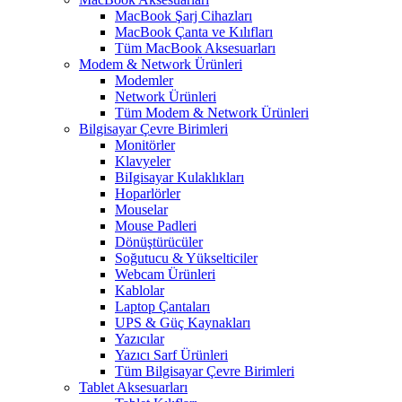
MacBook Şarj Cihazları
MacBook Çanta ve Kılıfları
Tüm MacBook Aksesuarları
Modem & Network Ürünleri
Modemler
Network Ürünleri
Tüm Modem & Network Ürünleri
Bilgisayar Çevre Birimleri
Monitörler
Klavyeler
BiIgisayar Kulaklıkları
Hoparlörler
Mouselar
Mouse Padleri
Dönüştürücüler
Soğutucu & Yükselticiler
Webcam Ürünleri
Kablolar
Laptop Çantaları
UPS & Güç Kaynakları
Yazıcılar
Yazıcı Sarf Ürünleri
Tüm Bilgisayar Çevre Birimleri
Tablet Aksesuarları