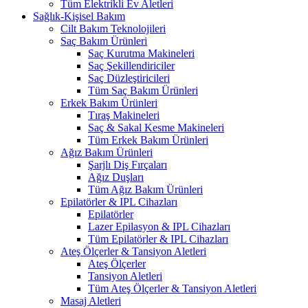
Tüm Elektrikli Ev Aletleri
Sağlık-Kişisel Bakım
Cilt Bakım Teknolojileri
Saç Bakım Ürünleri
Saç Kurutma Makineleri
Saç Şekillendiriciler
Saç Düzleştiricileri
Tüm Saç Bakım Ürünleri
Erkek Bakım Ürünleri
Tıraş Makineleri
Saç & Sakal Kesme Makineleri
Tüm Erkek Bakım Ürünleri
Ağız Bakım Ürünleri
Şarjlı Diş Fırçaları
Ağız Duşları
Tüm Ağız Bakım Ürünleri
Epilatörler & IPL Cihazları
Epilatörler
Lazer Epilasyon & IPL Cihazları
Tüm Epilatörler & IPL Cihazları
Ateş Ölçerler & Tansiyon Aletleri
Ateş Ölçerler
Tansiyon Aletleri
Tüm Ateş Ölçerler & Tansiyon Aletleri
Masaj Aletleri