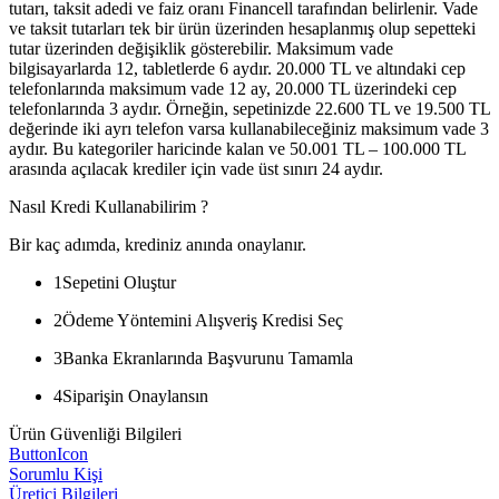
tutarı, taksit adedi ve faiz oranı Financell tarafından belirlenir. Vade
ve taksit tutarları tek bir ürün üzerinden hesaplanmış olup sepetteki
tutar üzerinden değişiklik gösterebilir. Maksimum vade
bilgisayarlarda 12, tabletlerde 6 aydır. 20.000 TL ve altındaki cep
telefonlarında maksimum vade 12 ay, 20.000 TL üzerindeki cep
telefonlarında 3 aydır. Örneğin, sepetinizde 22.600 TL ve 19.500 TL
değerinde iki ayrı telefon varsa kullanabileceğiniz maksimum vade 3
aydır. Bu kategoriler haricinde kalan ve 50.001 TL – 100.000 TL
arasında açılacak krediler için vade üst sınırı 24 aydır.
Nasıl Kredi Kullanabilirim ?
Bir kaç adımda, krediniz anında onaylanır.
1
Sepetini Oluştur
2
Ödeme Yöntemini Alışveriş Kredisi Seç
3
Banka Ekranlarında Başvurunu Tamamla
4
Siparişin Onaylansın
Ürün Güvenliği Bilgileri
ButtonIcon
Sorumlu Kişi
Üretici Bilgileri