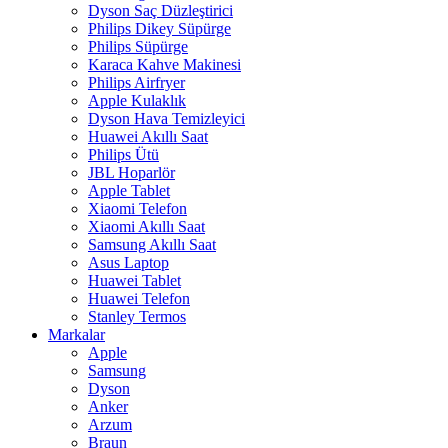
Dyson Saç Düzleştirici
Philips Dikey Süpürge
Philips Süpürge
Karaca Kahve Makinesi
Philips Airfryer
Apple Kulaklık
Dyson Hava Temizleyici
Huawei Akıllı Saat
Philips Ütü
JBL Hoparlör
Apple Tablet
Xiaomi Telefon
Xiaomi Akıllı Saat
Samsung Akıllı Saat
Asus Laptop
Huawei Tablet
Huawei Telefon
Stanley Termos
Markalar
Apple
Samsung
Dyson
Anker
Arzum
Braun