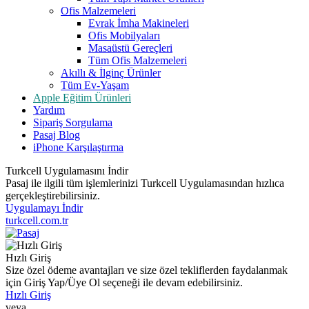
Ofis Malzemeleri
Evrak İmha Makineleri
Ofis Mobilyaları
Masaüstü Gereçleri
Tüm Ofis Malzemeleri
Akıllı & İlginç Ürünler
Tüm Ev-Yaşam
Apple Eğitim Ürünleri
Yardım
Sipariş Sorgulama
Pasaj Blog
iPhone Karşılaştırma
Turkcell Uygulamasını İndir
Pasaj ile ilgili tüm işlemlerinizi Turkcell Uygulamasından hızlıca
gerçekleştirebilirsiniz.
Uygulamayı İndir
turkcell.com.tr
Hızlı Giriş
Size özel ödeme avantajları ve size özel tekliflerden faydalanmak
için Giriş Yap/Üye Ol seçeneği ile devam edebilirsiniz.
Hızlı Giriş
veya