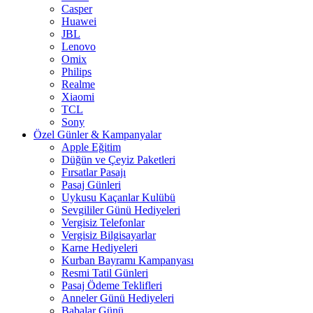
Casper
Huawei
JBL
Lenovo
Omix
Philips
Realme
Xiaomi
TCL
Sony
Özel Günler & Kampanyalar
Apple Eğitim
Düğün ve Çeyiz Paketleri
Fırsatlar Pasajı
Pasaj Günleri
Uykusu Kaçanlar Kulübü
Sevgililer Günü Hediyeleri
Vergisiz Telefonlar
Vergisiz Bilgisayarlar
Karne Hediyeleri
Kurban Bayramı Kampanyası
Resmi Tatil Günleri
Pasaj Ödeme Teklifleri
Anneler Günü Hediyeleri
Babalar Günü