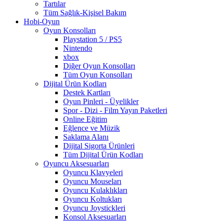
Tartılar
Tüm Sağlık-Kişisel Bakım
Hobi-Oyun
Oyun Konsolları
Playstation 5 / PS5
Nintendo
xbox
Diğer Oyun Konsolları
Tüm Oyun Konsolları
Dijital Ürün Kodları
Destek Kartları
Oyun Pinleri - Üyelikler
Spor - Dizi - Film Yayın Paketleri
Online Eğitim
Eğlence ve Müzik
Saklama Alanı
Dijital Sigorta Ürünleri
Tüm Dijital Ürün Kodları
Oyuncu Aksesuarları
Oyuncu Klavyeleri
Oyuncu Mouseları
Oyuncu Kulaklıkları
Oyuncu Koltukları
Oyuncu Joystickleri
Konsol Aksesuarları