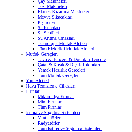
Çay Makineleri
Tost Makineleri
Ekmek Kızartma Makineleri
Meyve Sıkacakları
Pişiriciler
Su Isıtıcıları
Su Sebilleri
Su Arıtma Cihazları
Teknolojik Mutfak Aletleri
Tüm Elektrikli Mutfak Aletleri
Mutfak Gereçleri
Tava & Tencere & Düdüklü Tencere
Çatal & Kaşık & Bıçak Takımları
Yemek Hazırlık Gereçleri
Tüm Mutfak Gereçleri
Yapı Aletleri
Hava Temizleme Cihazları
Fırınlar
Mikrodalga Fırınlar
Mini Fırınlar
Tüm Fırınlar
Isıtma ve Soğutma Sistemleri
Vantilatörler
Radyatörler
Tüm Isıtma ve Soğutma Sistemleri