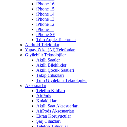
iPhone 16
iPhone 15
iPhone 14
iPhone 13
iPhone 12
iPhone 11
iPhone SE
Tüm Apple Telefonlar
Android Telefonlar
Yapay Zeka (AI) Telefonlar
Giyilebilir Teknolojiler
Akıllı Saatler
Akıllı Bileklikler
Akıllı Çocuk Saatleri
Takip Cihazları
Tüm Giyilebilir Teknolojiler
Aksesuarlar
Telefon Kılıfları
AirPods
Kulaklıklar
Akıllı Saat Aksesuarları
AirPods Aksesuarları
Ekran Koruyucular
Şarj Cihazları
Telefon Tutucular