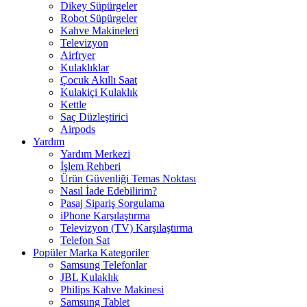
Dikey Süpürgeler
Robot Süpürgeler
Kahve Makineleri
Televizyon
Airfryer
Kulaklıklar
Çocuk Akıllı Saat
Kulakiçi Kulaklık
Kettle
Saç Düzleştirici
Airpods
Yardım
Yardım Merkezi
İşlem Rehberi
Ürün Güvenliği Temas Noktası
Nasıl İade Edebilirim?
Pasaj Sipariş Sorgulama
iPhone Karşılaştırma
Televizyon (TV) Karşılaştırma
Telefon Sat
Popüler Marka Kategoriler
Samsung Telefonlar
JBL Kulaklık
Philips Kahve Makinesi
Samsung Tablet