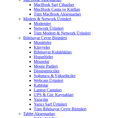
MacBook Şarj Cihazları
MacBook Çanta ve Kılıfları
Tüm MacBook Aksesuarları
Modem & Network Ürünleri
Modemler
Network Ürünleri
Tüm Modem & Network Ürünleri
Bilgisayar Çevre Birimleri
Monitörler
Klavyeler
BiIgisayar Kulaklıkları
Hoparlörler
Mouselar
Mouse Padleri
Dönüştürücüler
Soğutucu & Yükselticiler
Webcam Ürünleri
Kablolar
Laptop Çantaları
UPS & Güç Kaynakları
Yazıcılar
Yazıcı Sarf Ürünleri
Tüm Bilgisayar Çevre Birimleri
Tablet Aksesuarları