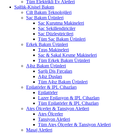
Tüm Elektrikli Ev Aletleri
Sağlık-Kişisel Bakım
Cilt Bakım Teknolojileri
Saç Bakım Ürünleri
Saç Kurutma Makineleri
Saç Şekillendiriciler
Saç Düzleştiricileri
Tüm Saç Bakım Ürünleri
Erkek Bakım Ürünleri
Tıraş Makineleri
Saç & Sakal Kesme Makineleri
Tüm Erkek Bakım Ürünleri
Ağız Bakım Ürünleri
Şarjlı Diş Fırçaları
Ağız Duşları
Tüm Ağız Bakım Ürünleri
Epilatörler & IPL Cihazları
Epilatörler
Lazer Epilasyon & IPL Cihazları
Tüm Epilatörler & IPL Cihazları
Ateş Ölçerler & Tansiyon Aletleri
Ateş Ölçerler
Tansiyon Aletleri
Tüm Ateş Ölçerler & Tansiyon Aletleri
Masaj Aletleri