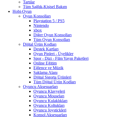
Tartılar
Tüm Sağlık-Kişisel Bakım
Hobi-Oyun
Oyun Konsolları
Playstation 5 / PS5
Nintendo
xbox
Diğer Oyun Konsolları
Tüm Oyun Konsolları
Dijital Ürün Kodları
Destek Kartları
Oyun Pinleri - Üyelikler
Spor - Dizi - Film Yayın Paketleri
Online Eğitim
Eğlence ve Müzik
Saklama Alanı
Dijital Sigorta Ürünleri
Tüm Dijital Ürün Kodları
Oyuncu Aksesuarları
Oyuncu Klavyeleri
Oyuncu Mouseları
Oyuncu Kulaklıkları
Oyuncu Koltukları
Oyuncu Joystickleri
Konsol Aksesuarları