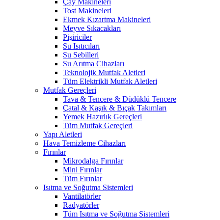
Çay Makineleri
Tost Makineleri
Ekmek Kızartma Makineleri
Meyve Sıkacakları
Pişiriciler
Su Isıtıcıları
Su Sebilleri
Su Arıtma Cihazları
Teknolojik Mutfak Aletleri
Tüm Elektrikli Mutfak Aletleri
Mutfak Gereçleri
Tava & Tencere & Düdüklü Tencere
Çatal & Kaşık & Bıçak Takımları
Yemek Hazırlık Gereçleri
Tüm Mutfak Gereçleri
Yapı Aletleri
Hava Temizleme Cihazları
Fırınlar
Mikrodalga Fırınlar
Mini Fırınlar
Tüm Fırınlar
Isıtma ve Soğutma Sistemleri
Vantilatörler
Radyatörler
Tüm Isıtma ve Soğutma Sistemleri