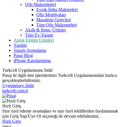
Ofis Malzemeleri
Evrak İmha Makineleri
Ofis Mobilyaları
Masaüstü Gereçleri
Tüm Ofis Malzemeleri
Akıllı & İlginç Ürünler
Tüm Ev-Yaşam
Apple Eğitim Ürünleri
Yardım
Sipariş Sorgulama
Pasaj Blog
iPhone Karşılaştırma
Turkcell Uygulamasını İndir
Pasaj ile ilgili tüm işlemlerinizi Turkcell Uygulamasından hızlıca
gerçekleştirebilirsiniz.
Uygulamayı İndir
turkcell.com.tr
Hızlı Giriş
Size özel ödeme avantajları ve size özel tekliflerden faydalanmak
için Giriş Yap/Üye Ol seçeneği ile devam edebilirsiniz.
Hızlı Giriş
veya