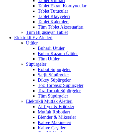
Tablet Kılıfları
Tablet Ekran Koruyucular
Tablet Tutucular
Tablet Klavyeleri
Tablet Kalemleri
Tüm Tablet Aksesuarları
Tüm Bilgisayar-Tablet
Elektrikli Ev Aletleri
Ütüler
Buharlı Ütüler
Buhar Kazanlı Ütüler
Tüm Ütüler
Süpürgeler
Robot Süpürgeler
Şarjlı Süpürgeler
Dikey Süpürgeler
Toz Torbasız Süpürgeler
Toz Torbalı Süpürgeler
Tüm Süpürgeler
Elektrikli Mutfak Aletleri
Airfryer & Fritözler
Mutfak Robotları
Blender & Mikserler
Kahve Makineleri
Kahve Çeşitleri