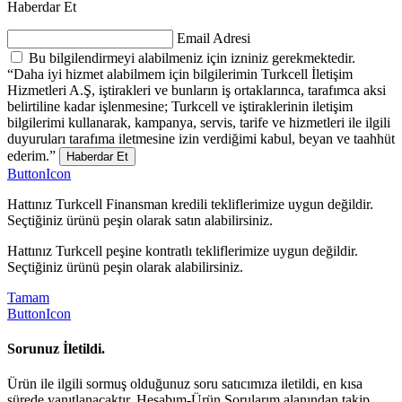
Haberdar Et
Email Adresi
Bu bilgilendirmeyi alabilmeniz için izniniz gerekmektedir.
“Daha iyi hizmet alabilmem için bilgilerimin Turkcell İletişim
Hizmetleri A.Ş, iştirakleri ve bunların iş ortaklarınca, tarafımca aksi
belirtiline kadar işlenmesine; Turkcell ve iştiraklerinin iletişim
bilgilerimi kullanarak, kampanya, servis, tarife ve hizmetleri ile ilgili
duyuruları tarafıma iletmesine izin verdiğimi kabul, beyan ve taahhüt
ederim.”
Haberdar Et
ButtonIcon
Hattınız Turkcell Finansman kredili tekliflerimize uygun değildir.
Seçtiğiniz ürünü peşin olarak satın alabilirsiniz.
Hattınız Turkcell peşine kontratlı tekliflerimize uygun değildir.
Seçtiğiniz ürünü peşin olarak alabilirsiniz.
Tamam
ButtonIcon
Sorunuz İletildi.
Ürün ile ilgili sormuş olduğunuz soru satıcımıza iletildi, en kısa
sürede yanıtlanacaktır. Hesabım-Ürün Sorularım alanından takip