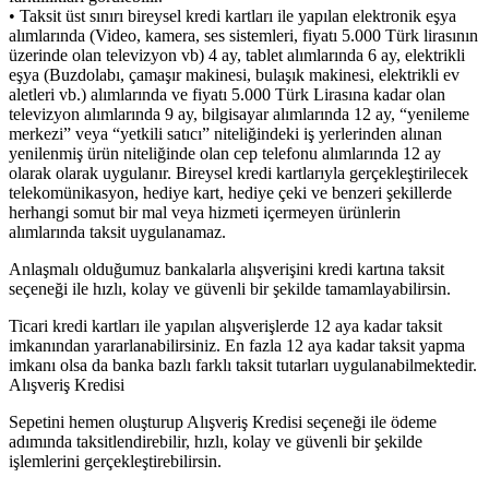
• Taksit üst sınırı bireysel kredi kartları ile yapılan elektronik eşya
alımlarında (Video, kamera, ses sistemleri, fiyatı 5.000 Türk lirasının
üzerinde olan televizyon vb) 4 ay, tablet alımlarında 6 ay, elektrikli
eşya (Buzdolabı, çamaşır makinesi, bulaşık makinesi, elektrikli ev
aletleri vb.) alımlarında ve fiyatı 5.000 Türk Lirasına kadar olan
televizyon alımlarında 9 ay, bilgisayar alımlarında 12 ay, “yenileme
merkezi” veya “yetkili satıcı” niteliğindeki iş yerlerinden alınan
yenilenmiş ürün niteliğinde olan cep telefonu alımlarında 12 ay
olarak olarak uygulanır. Bireysel kredi kartlarıyla gerçekleştirilecek
telekomünikasyon, hediye kart, hediye çeki ve benzeri şekillerde
herhangi somut bir mal veya hizmeti içermeyen ürünlerin
alımlarında taksit uygulanamaz.
Anlaşmalı olduğumuz bankalarla alışverişini kredi kartına taksit
seçeneği ile hızlı, kolay ve güvenli bir şekilde tamamlayabilirsin.
Ticari kredi kartları ile yapılan alışverişlerde 12 aya kadar taksit
imkanından yararlanabilirsiniz. En fazla 12 aya kadar taksit yapma
imkanı olsa da banka bazlı farklı taksit tutarları uygulanabilmektedir.
Alışveriş Kredisi
Sepetini hemen oluşturup Alışveriş Kredisi seçeneği ile ödeme
adımında taksitlendirebilir, hızlı, kolay ve güvenli bir şekilde
işlemlerini gerçekleştirebilirsin.