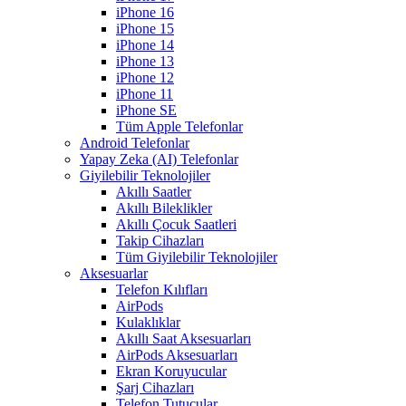
iPhone 16
iPhone 15
iPhone 14
iPhone 13
iPhone 12
iPhone 11
iPhone SE
Tüm Apple Telefonlar
Android Telefonlar
Yapay Zeka (AI) Telefonlar
Giyilebilir Teknolojiler
Akıllı Saatler
Akıllı Bileklikler
Akıllı Çocuk Saatleri
Takip Cihazları
Tüm Giyilebilir Teknolojiler
Aksesuarlar
Telefon Kılıfları
AirPods
Kulaklıklar
Akıllı Saat Aksesuarları
AirPods Aksesuarları
Ekran Koruyucular
Şarj Cihazları
Telefon Tutucular