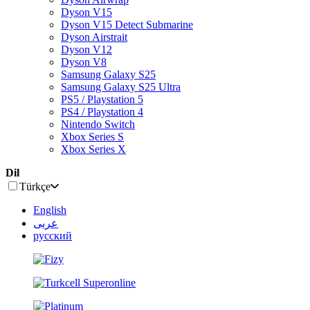
Dyson V15
Dyson V15 Detect Submarine
Dyson Airstrait
Dyson V12
Dyson V8
Samsung Galaxy S25
Samsung Galaxy S25 Ultra
PS5 / Playstation 5
PS4 / Playstation 4
Nintendo Switch
Xbox Series S
Xbox Series X
Dil
Türkçe
English
عربى
русский