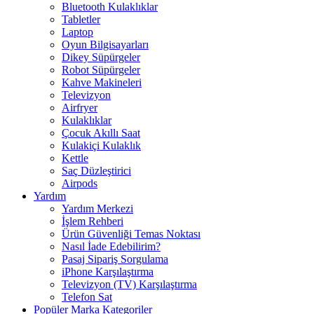
Bluetooth Kulaklıklar
Tabletler
Laptop
Oyun Bilgisayarları
Dikey Süpürgeler
Robot Süpürgeler
Kahve Makineleri
Televizyon
Airfryer
Kulaklıklar
Çocuk Akıllı Saat
Kulakiçi Kulaklık
Kettle
Saç Düzleştirici
Airpods
Yardım
Yardım Merkezi
İşlem Rehberi
Ürün Güvenliği Temas Noktası
Nasıl İade Edebilirim?
Pasaj Sipariş Sorgulama
iPhone Karşılaştırma
Televizyon (TV) Karşılaştırma
Telefon Sat
Popüler Marka Kategoriler