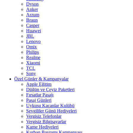
Dyson
Anker
Arzum
Braun
Casper
Huawei
JBL
Lenovo
Omix
Philips
Realme
Xiaomi
TCL
Sony
Özel Günler & Kampanyalar
Apple Eğitim
Düğün ve Çeyiz Paketleri
Fırsatlar Pasajı
Pasaj Günleri
Uykusu Kaçanlar Kulübü
Sevgililer Günü Hediyeleri
Vergisiz Telefonlar
Vergisiz Bilgisayarlar
Karne Hediyeleri
Kurban Bayramı Kampanyası