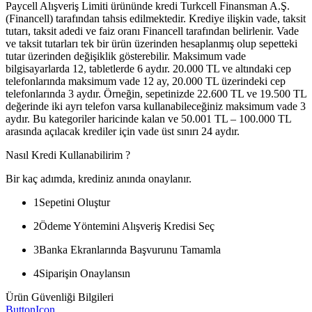
Paycell Alışveriş Limiti ürününde kredi Turkcell Finansman A.Ş.
(Financell) tarafından tahsis edilmektedir. Krediye ilişkin vade, taksit
tutarı, taksit adedi ve faiz oranı Financell tarafından belirlenir. Vade
ve taksit tutarları tek bir ürün üzerinden hesaplanmış olup sepetteki
tutar üzerinden değişiklik gösterebilir. Maksimum vade
bilgisayarlarda 12, tabletlerde 6 aydır. 20.000 TL ve altındaki cep
telefonlarında maksimum vade 12 ay, 20.000 TL üzerindeki cep
telefonlarında 3 aydır. Örneğin, sepetinizde 22.600 TL ve 19.500 TL
değerinde iki ayrı telefon varsa kullanabileceğiniz maksimum vade 3
aydır. Bu kategoriler haricinde kalan ve 50.001 TL – 100.000 TL
arasında açılacak krediler için vade üst sınırı 24 aydır.
Nasıl Kredi Kullanabilirim ?
Bir kaç adımda, krediniz anında onaylanır.
1
Sepetini Oluştur
2
Ödeme Yöntemini Alışveriş Kredisi Seç
3
Banka Ekranlarında Başvurunu Tamamla
4
Siparişin Onaylansın
Ürün Güvenliği Bilgileri
ButtonIcon