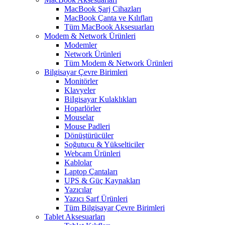
MacBook Şarj Cihazları
MacBook Çanta ve Kılıfları
Tüm MacBook Aksesuarları
Modem & Network Ürünleri
Modemler
Network Ürünleri
Tüm Modem & Network Ürünleri
Bilgisayar Çevre Birimleri
Monitörler
Klavyeler
BiIgisayar Kulaklıkları
Hoparlörler
Mouselar
Mouse Padleri
Dönüştürücüler
Soğutucu & Yükselticiler
Webcam Ürünleri
Kablolar
Laptop Çantaları
UPS & Güç Kaynakları
Yazıcılar
Yazıcı Sarf Ürünleri
Tüm Bilgisayar Çevre Birimleri
Tablet Aksesuarları