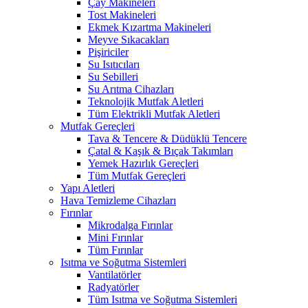
Çay Makineleri
Tost Makineleri
Ekmek Kızartma Makineleri
Meyve Sıkacakları
Pişiriciler
Su Isıtıcıları
Su Sebilleri
Su Arıtma Cihazları
Teknolojik Mutfak Aletleri
Tüm Elektrikli Mutfak Aletleri
Mutfak Gereçleri
Tava & Tencere & Düdüklü Tencere
Çatal & Kaşık & Bıçak Takımları
Yemek Hazırlık Gereçleri
Tüm Mutfak Gereçleri
Yapı Aletleri
Hava Temizleme Cihazları
Fırınlar
Mikrodalga Fırınlar
Mini Fırınlar
Tüm Fırınlar
Isıtma ve Soğutma Sistemleri
Vantilatörler
Radyatörler
Tüm Isıtma ve Soğutma Sistemleri