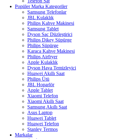
Telefon Sat
Popüler Marka Kategoriler
Samsung Telefonlar
JBL Kulaklık
Philips Kahve Makinesi
Samsung Tablet
Dyson Saç Düzleştirici
Philips Dikey Süpürge
Philips Süpürge
Karaca Kahve Makinesi
Philips Airfryer
Apple Kulaklık
Dyson Hava Temizleyici
Huawei Akıllı Saat
Philips Ütü
JBL Hoparlör
Apple Tablet
Xiaomi Telefon
Xiaomi Akıllı Saat
Samsung Akıllı Saat
Asus Laptop
Huawei Tablet
Huawei Telefon
Stanley Termos
Markalar