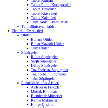
Tablet Kılıfları
Tablet Ekran Koruyucular
Tablet Tutucular
Tablet Klavyeleri
Tablet Kalemleri
Tüm Tablet Aksesuarları
Tüm Bilgisayar-Tablet
Elektrikli Ev Aletleri
Ütüler
Buharlı Ütüler
Buhar Kazanlı Ütüler
Tüm Ütüler
Süpürgeler
Robot Süpürgeler
Şarjlı Süpürgeler
Dikey Süpürgeler
Toz Torbasız Süpürgeler
Toz Torbalı Süpürgeler
Tüm Süpürgeler
Elektrikli Mutfak Aletleri
Airfryer & Fritözler
Mutfak Robotları
Blender & Mikserler
Kahve Makineleri
Kahve Çeşitleri