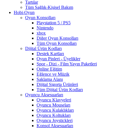
Tartılar
Tüm Sağlık-Kişisel Bakım
Hobi-Oyun
Oyun Konsolları
Playstation 5 / PS5
Nintendo
xbox
Diğer Oyun Konsolları
Tüm Oyun Konsolları
Dijital Ürün Kodları
Destek Kartları
Oyun Pinleri - Üyelikler
Spor - Dizi - Film Yayın Paketleri
Online Eğitim
Eğlence ve Müzik
Saklama Alanı
Dijital Sigorta Ürünleri
Tüm Dijital Ürün Kodları
Oyuncu Aksesuarları
Oyuncu Klavyeleri
Oyuncu Mouseları
Oyuncu Kulaklıkları
Oyuncu Koltukları
Oyuncu Joystickleri
Konsol Aksesuarları