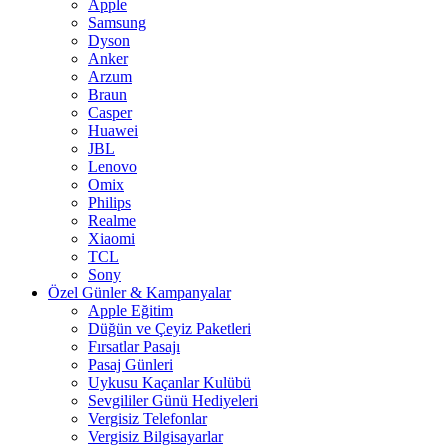
Apple
Samsung
Dyson
Anker
Arzum
Braun
Casper
Huawei
JBL
Lenovo
Omix
Philips
Realme
Xiaomi
TCL
Sony
Özel Günler & Kampanyalar
Apple Eğitim
Düğün ve Çeyiz Paketleri
Fırsatlar Pasajı
Pasaj Günleri
Uykusu Kaçanlar Kulübü
Sevgililer Günü Hediyeleri
Vergisiz Telefonlar
Vergisiz Bilgisayarlar