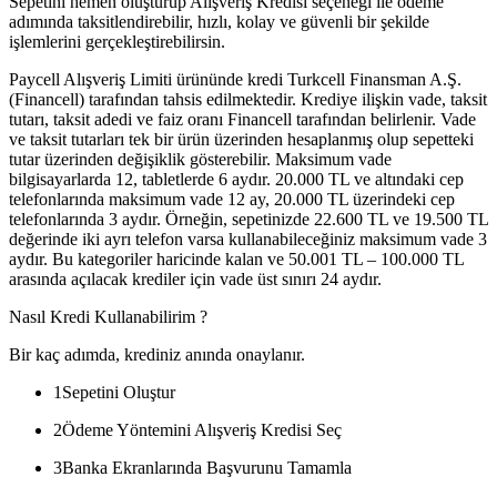
Sepetini hemen oluşturup Alışveriş Kredisi seçeneği ile ödeme
adımında taksitlendirebilir, hızlı, kolay ve güvenli bir şekilde
işlemlerini gerçekleştirebilirsin.
Paycell Alışveriş Limiti ürününde kredi Turkcell Finansman A.Ş.
(Financell) tarafından tahsis edilmektedir. Krediye ilişkin vade, taksit
tutarı, taksit adedi ve faiz oranı Financell tarafından belirlenir. Vade
ve taksit tutarları tek bir ürün üzerinden hesaplanmış olup sepetteki
tutar üzerinden değişiklik gösterebilir. Maksimum vade
bilgisayarlarda 12, tabletlerde 6 aydır. 20.000 TL ve altındaki cep
telefonlarında maksimum vade 12 ay, 20.000 TL üzerindeki cep
telefonlarında 3 aydır. Örneğin, sepetinizde 22.600 TL ve 19.500 TL
değerinde iki ayrı telefon varsa kullanabileceğiniz maksimum vade 3
aydır. Bu kategoriler haricinde kalan ve 50.001 TL – 100.000 TL
arasında açılacak krediler için vade üst sınırı 24 aydır.
Nasıl Kredi Kullanabilirim ?
Bir kaç adımda, krediniz anında onaylanır.
1
Sepetini Oluştur
2
Ödeme Yöntemini Alışveriş Kredisi Seç
3
Banka Ekranlarında Başvurunu Tamamla