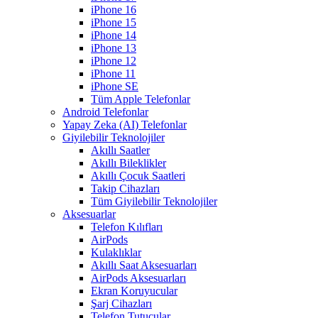
iPhone 16
iPhone 15
iPhone 14
iPhone 13
iPhone 12
iPhone 11
iPhone SE
Tüm Apple Telefonlar
Android Telefonlar
Yapay Zeka (AI) Telefonlar
Giyilebilir Teknolojiler
Akıllı Saatler
Akıllı Bileklikler
Akıllı Çocuk Saatleri
Takip Cihazları
Tüm Giyilebilir Teknolojiler
Aksesuarlar
Telefon Kılıfları
AirPods
Kulaklıklar
Akıllı Saat Aksesuarları
AirPods Aksesuarları
Ekran Koruyucular
Şarj Cihazları
Telefon Tutucular