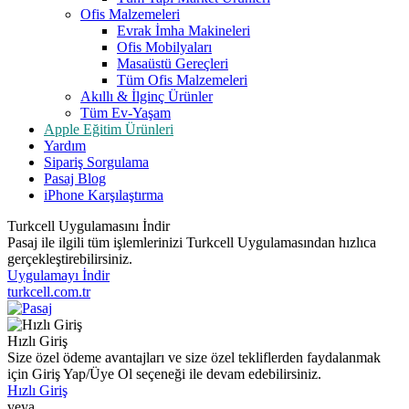
Ofis Malzemeleri
Evrak İmha Makineleri
Ofis Mobilyaları
Masaüstü Gereçleri
Tüm Ofis Malzemeleri
Akıllı & İlginç Ürünler
Tüm Ev-Yaşam
Apple Eğitim Ürünleri
Yardım
Sipariş Sorgulama
Pasaj Blog
iPhone Karşılaştırma
Turkcell Uygulamasını İndir
Pasaj ile ilgili tüm işlemlerinizi Turkcell Uygulamasından hızlıca
gerçekleştirebilirsiniz.
Uygulamayı İndir
turkcell.com.tr
Hızlı Giriş
Size özel ödeme avantajları ve size özel tekliflerden faydalanmak
için Giriş Yap/Üye Ol seçeneği ile devam edebilirsiniz.
Hızlı Giriş
veya