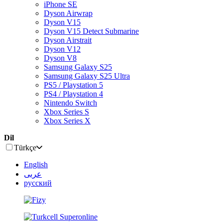
iPhone SE
Dyson Airwrap
Dyson V15
Dyson V15 Detect Submarine
Dyson Airstrait
Dyson V12
Dyson V8
Samsung Galaxy S25
Samsung Galaxy S25 Ultra
PS5 / Playstation 5
PS4 / Playstation 4
Nintendo Switch
Xbox Series S
Xbox Series X
Dil
Türkçe
English
عربى
русский