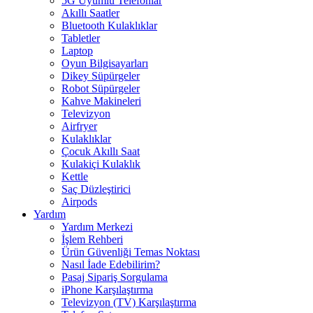
5G Uyumlu Telefonlar
Akıllı Saatler
Bluetooth Kulaklıklar
Tabletler
Laptop
Oyun Bilgisayarları
Dikey Süpürgeler
Robot Süpürgeler
Kahve Makineleri
Televizyon
Airfryer
Kulaklıklar
Çocuk Akıllı Saat
Kulakiçi Kulaklık
Kettle
Saç Düzleştirici
Airpods
Yardım
Yardım Merkezi
İşlem Rehberi
Ürün Güvenliği Temas Noktası
Nasıl İade Edebilirim?
Pasaj Sipariş Sorgulama
iPhone Karşılaştırma
Televizyon (TV) Karşılaştırma