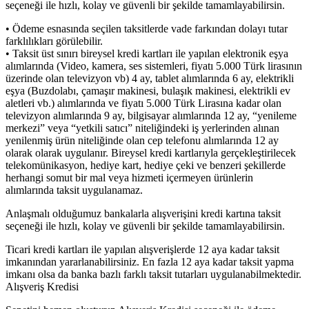
seçeneği ile hızlı, kolay ve güvenli bir şekilde tamamlayabilirsin.
• Ödeme esnasında seçilen taksitlerde vade farkından dolayı tutar
farklılıkları görülebilir.
• Taksit üst sınırı bireysel kredi kartları ile yapılan elektronik eşya
alımlarında (Video, kamera, ses sistemleri, fiyatı 5.000 Türk lirasının
üzerinde olan televizyon vb) 4 ay, tablet alımlarında 6 ay, elektrikli
eşya (Buzdolabı, çamaşır makinesi, bulaşık makinesi, elektrikli ev
aletleri vb.) alımlarında ve fiyatı 5.000 Türk Lirasına kadar olan
televizyon alımlarında 9 ay, bilgisayar alımlarında 12 ay, “yenileme
merkezi” veya “yetkili satıcı” niteliğindeki iş yerlerinden alınan
yenilenmiş ürün niteliğinde olan cep telefonu alımlarında 12 ay
olarak olarak uygulanır. Bireysel kredi kartlarıyla gerçekleştirilecek
telekomünikasyon, hediye kart, hediye çeki ve benzeri şekillerde
herhangi somut bir mal veya hizmeti içermeyen ürünlerin
alımlarında taksit uygulanamaz.
Anlaşmalı olduğumuz bankalarla alışverişini kredi kartına taksit
seçeneği ile hızlı, kolay ve güvenli bir şekilde tamamlayabilirsin.
Ticari kredi kartları ile yapılan alışverişlerde 12 aya kadar taksit
imkanından yararlanabilirsiniz. En fazla 12 aya kadar taksit yapma
imkanı olsa da banka bazlı farklı taksit tutarları uygulanabilmektedir.
Alışveriş Kredisi