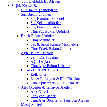
Tüm Elektrikli Ev Aletleri
Sağlık-Kişisel Bakım
Cilt Bakım Teknolojileri
Saç Bakım Ürünleri
Saç Kurutma Makineleri
Saç Şekillendiriciler
Saç Düzleştiricileri
Tüm Saç Bakım Ürünleri
Erkek Bakım Ürünleri
Tıraş Makineleri
Saç & Sakal Kesme Makineleri
Tüm Erkek Bakım Ürünleri
Ağız Bakım Ürünleri
Şarjlı Diş Fırçaları
Ağız Duşları
Tüm Ağız Bakım Ürünleri
Epilatörler & IPL Cihazları
Epilatörler
Lazer Epilasyon & IPL Cihazları
Tüm Epilatörler & IPL Cihazları
Ateş Ölçerler & Tansiyon Aletleri
Ateş Ölçerler
Tansiyon Aletleri
Tüm Ateş Ölçerler & Tansiyon Aletleri
Masaj Aletleri