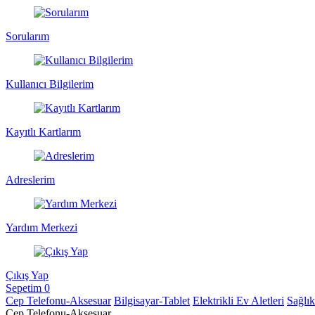
Sorularım
Kullanıcı Bilgilerim
Kayıtlı Kartlarım
Adreslerim
Yardım Merkezi
Çıkış Yap
Sepetim
0
Cep Telefonu-Aksesuar
Bilgisayar-Tablet
Elektrikli Ev Aletleri
Sağlı
Cep Telefonu-Aksesuar