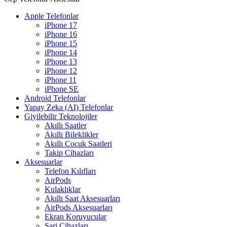
Apple Telefonlar
iPhone 17
iPhone 16
iPhone 15
iPhone 14
iPhone 13
iPhone 12
iPhone 11
iPhone SE
Android Telefonlar
Yapay Zeka (AI) Telefonlar
Giyilebilir Teknolojiler
Akıllı Saatler
Akıllı Bileklikler
Akıllı Çocuk Saatleri
Takip Cihazları
Aksesuarlar
Telefon Kılıfları
AirPods
Kulaklıklar
Akıllı Saat Aksesuarları
AirPods Aksesuarları
Ekran Koruyucular
Şarj Cihazları