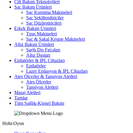
Cilt Bakım Teknolojileri
Saç Bakım Ürünleri
Saç Kurutma Makineleri
Saç Şekillendiriciler
Saç Düzleştiricileri
Erkek Bakım Ürünleri
Tıraş Makineleri
Saç & Sakal Kesme Makineleri
Ağız Bakım Ürünleri
Şarjlı Diş Fırçaları
Ağız Duşları
Epilatörler & IPL Cihazları
Epilatörler
Lazer Epilasyon & IPL Cihazları
Ateş Ölçerler & Tansiyon Aletleri
Ateş Ölçerler
Tansiyon Aletleri
Masaj Aletleri
Tartılar
Tüm Sağlık-Kişisel Bakım
Hobi-Oyun