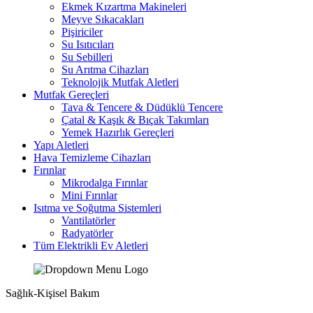
Ekmek Kızartma Makineleri
Meyve Sıkacakları
Pişiriciler
Su Isıtıcıları
Su Sebilleri
Su Arıtma Cihazları
Teknolojik Mutfak Aletleri
Mutfak Gereçleri
Tava & Tencere & Düdüklü Tencere
Çatal & Kaşık & Bıçak Takımları
Yemek Hazırlık Gereçleri
Yapı Aletleri
Hava Temizleme Cihazları
Fırınlar
Mikrodalga Fırınlar
Mini Fırınlar
Isıtma ve Soğutma Sistemleri
Vantilatörler
Radyatörler
Tüm Elektrikli Ev Aletleri
Sağlık-Kişisel Bakım