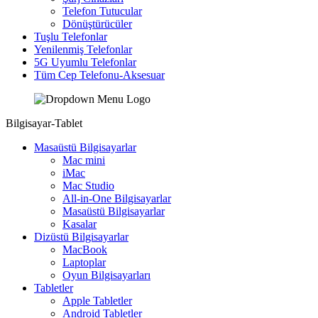
Telefon Tutucular
Dönüştürücüler
Tuşlu Telefonlar
Yenilenmiş Telefonlar
5G Uyumlu Telefonlar
Tüm Cep Telefonu-Aksesuar
Bilgisayar-Tablet
Masaüstü Bilgisayarlar
Mac mini
iMac
Mac Studio
All-in-One Bilgisayarlar
Masaüstü Bilgisayarlar
Kasalar
Dizüstü Bilgisayarlar
MacBook
Laptoplar
Oyun Bilgisayarları
Tabletler
Apple Tabletler
Android Tabletler