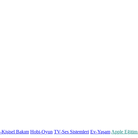
k-Kişisel Bakım
Hobi-Oyun
TV-Ses Sistemleri
Ev-Yaşam
Apple Eğitim