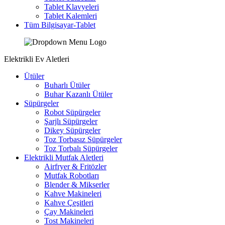
Tablet Klavyeleri
Tablet Kalemleri
Tüm Bilgisayar-Tablet
Elektrikli Ev Aletleri
Ütüler
Buharlı Ütüler
Buhar Kazanlı Ütüler
Süpürgeler
Robot Süpürgeler
Şarjlı Süpürgeler
Dikey Süpürgeler
Toz Torbasız Süpürgeler
Toz Torbalı Süpürgeler
Elektrikli Mutfak Aletleri
Airfryer & Fritözler
Mutfak Robotları
Blender & Mikserler
Kahve Makineleri
Kahve Çeşitleri
Çay Makineleri
Tost Makineleri