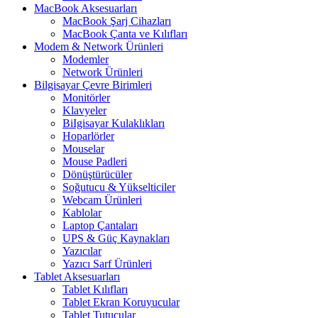
MacBook Aksesuarları
MacBook Şarj Cihazları
MacBook Çanta ve Kılıfları
Modem & Network Ürünleri
Modemler
Network Ürünleri
Bilgisayar Çevre Birimleri
Monitörler
Klavyeler
BiIgisayar Kulaklıkları
Hoparlörler
Mouselar
Mouse Padleri
Dönüştürücüler
Soğutucu & Yükselticiler
Webcam Ürünleri
Kablolar
Laptop Çantaları
UPS & Güç Kaynakları
Yazıcılar
Yazıcı Sarf Ürünleri
Tablet Aksesuarları
Tablet Kılıfları
Tablet Ekran Koruyucular
Tablet Tutucular