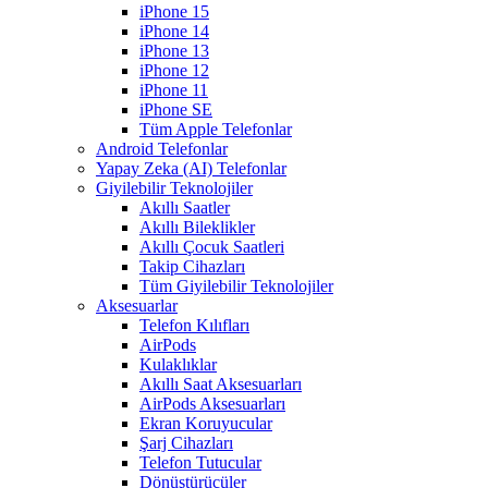
iPhone 15
iPhone 14
iPhone 13
iPhone 12
iPhone 11
iPhone SE
Tüm Apple Telefonlar
Android Telefonlar
Yapay Zeka (AI) Telefonlar
Giyilebilir Teknolojiler
Akıllı Saatler
Akıllı Bileklikler
Akıllı Çocuk Saatleri
Takip Cihazları
Tüm Giyilebilir Teknolojiler
Aksesuarlar
Telefon Kılıfları
AirPods
Kulaklıklar
Akıllı Saat Aksesuarları
AirPods Aksesuarları
Ekran Koruyucular
Şarj Cihazları
Telefon Tutucular
Dönüştürücüler