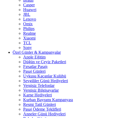
Braun
Casper
Huawei
JBL
Lenovo
Omix
Philips
Realme
Xiaomi
TCL
Sony
Özel Günler & Kampanyalar
Apple Eğitim
Düğün ve Çeyiz Paketleri
Fırsatlar Pasajı
Pasaj Günleri
Uykusu Kaçanlar Kulübü
Sevgililer Günü Hediyeleri
Vergisiz Telefonlar
Vergisiz Bilgisayarlar
Karne Hediyeleri
Kurban Bayramı Kampanyası
Resmi Tatil Günleri
Pasaj Ödeme Teklifleri
Anneler Günü Hediyeleri