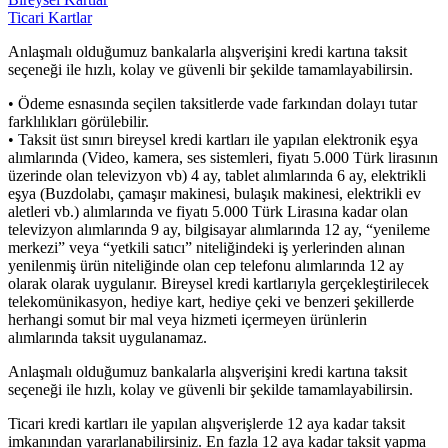
Ticari Kartlar
Anlaşmalı olduğumuz bankalarla alışverişini kredi kartına taksit
seçeneği ile hızlı, kolay ve güvenli bir şekilde tamamlayabilirsin.
• Ödeme esnasında seçilen taksitlerde vade farkından dolayı tutar
farklılıkları görülebilir.
• Taksit üst sınırı bireysel kredi kartları ile yapılan elektronik eşya
alımlarında (Video, kamera, ses sistemleri, fiyatı 5.000 Türk lirasının
üzerinde olan televizyon vb) 4 ay, tablet alımlarında 6 ay, elektrikli
eşya (Buzdolabı, çamaşır makinesi, bulaşık makinesi, elektrikli ev
aletleri vb.) alımlarında ve fiyatı 5.000 Türk Lirasına kadar olan
televizyon alımlarında 9 ay, bilgisayar alımlarında 12 ay, “yenileme
merkezi” veya “yetkili satıcı” niteliğindeki iş yerlerinden alınan
yenilenmiş ürün niteliğinde olan cep telefonu alımlarında 12 ay
olarak olarak uygulanır. Bireysel kredi kartlarıyla gerçekleştirilecek
telekomünikasyon, hediye kart, hediye çeki ve benzeri şekillerde
herhangi somut bir mal veya hizmeti içermeyen ürünlerin
alımlarında taksit uygulanamaz.
Anlaşmalı olduğumuz bankalarla alışverişini kredi kartına taksit
seçeneği ile hızlı, kolay ve güvenli bir şekilde tamamlayabilirsin.
Ticari kredi kartları ile yapılan alışverişlerde 12 aya kadar taksit
imkanından yararlanabilirsiniz. En fazla 12 aya kadar taksit yapma