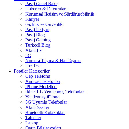
Pasaj Genel Bakış
Haberler & Duyurular
Kurumsal İletişim ve Sürdürürebilirlik
Kariyer
Gizlilik ve Güvenlik
Pasaj İletişim
Pasaj Blog
Pasaj Gaming
Turkcell Blog
Akıllı Ev
5G
Numara Taşıma & Hat Taşıma
Hız Testi
Popüler Kategoriler
Cep Telefonu
Android Telefonlar
iPhone Modelleri
İkinci El / Yenilenmiş Telefonlar
Yenilenmiş iPhone
5G Uyumlu Telefonlar
Akıllı Saatler
Bluetooth Kulaklıklar
Tabletler
Laptop
Oyun Bilgisayarları