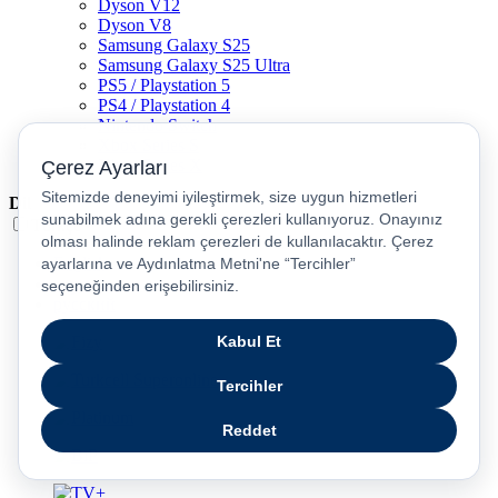
Dyson V12
Dyson V8
Samsung Galaxy S25
Samsung Galaxy S25 Ultra
PS5 / Playstation 5
PS4 / Playstation 4
Nintendo Switch
Xbox Series S
Xbox Series X
Dil
Türkçe
English
عربى
русский