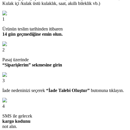
Kulak içi /kulak üstü kulaklık, saat, akıllı bileklik vb.)
1
Ürünün teslim tarihinden itibaren
14 gün geçmediğine emin olun.
2
Pasaj üzerinde
“Siparişlerim” sekmesine girin
3
İade nedeninizi seçerek
“İade Talebi OIuştur”
butonuna tıklayın.
4
SMS ile gelecek
kargo kodunu
not alın.