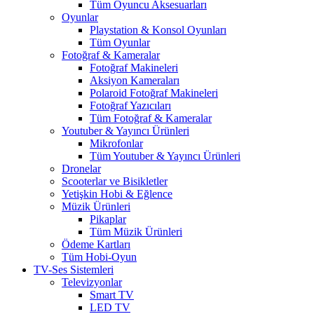
Tüm Oyuncu Aksesuarları
Oyunlar
Playstation & Konsol Oyunları
Tüm Oyunlar
Fotoğraf & Kameralar
Fotoğraf Makineleri
Aksiyon Kameraları
Polaroid Fotoğraf Makineleri
Fotoğraf Yazıcıları
Tüm Fotoğraf & Kameralar
Youtuber & Yayıncı Ürünleri
Mikrofonlar
Tüm Youtuber & Yayıncı Ürünleri
Dronelar
Scooterlar ve Bisikletler
Yetişkin Hobi & Eğlence
Müzik Ürünleri
Pikaplar
Tüm Müzik Ürünleri
Ödeme Kartları
Tüm Hobi-Oyun
TV-Ses Sistemleri
Televizyonlar
Smart TV
LED TV