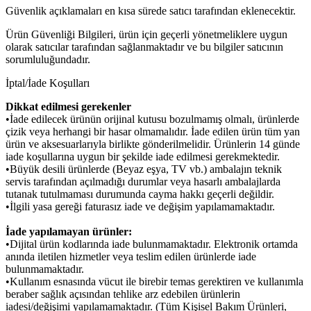
Güvenlik açıklamaları en kısa sürede satıcı tarafından eklenecektir.
Ürün Güvenliği Bilgileri, ürün için geçerli yönetmeliklere uygun
olarak satıcılar tarafından sağlanmaktadır ve bu bilgiler satıcının
sorumluluğundadır.
İptal/İade Koşulları
Dikkat edilmesi gerekenler
•İade edilecek ürünün orijinal kutusu bozulmamış olmalı, ürünlerde
çizik veya herhangi bir hasar olmamalıdır. İade edilen ürün tüm yan
ürün ve aksesuarlarıyla birlikte gönderilmelidir. Ürünlerin 14 günde
iade koşullarına uygun bir şekilde iade edilmesi gerekmektedir.
•Büyük desili ürünlerde (Beyaz eşya, TV vb.) ambalajın teknik
servis tarafından açılmadığı durumlar veya hasarlı ambalajlarda
tutanak tutulmaması durumunda cayma hakkı geçerli değildir.
•İlgili yasa gereği faturasız iade ve değişim yapılamamaktadır.
İade yapılamayan ürünler:
•Dijital ürün kodlarında iade bulunmamaktadır. Elektronik ortamda
anında iletilen hizmetler veya teslim edilen ürünlerde iade
bulunmamaktadır.
•Kullanım esnasında vücut ile birebir temas gerektiren ve kullanımla
beraber sağlık açısından tehlike arz edebilen ürünlerin
iadesi/değişimi yapılamamaktadır. (Tüm Kişisel Bakım Ürünleri,