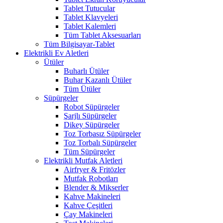
Tablet Tutucular
Tablet Klavyeleri
Tablet Kalemleri
Tüm Tablet Aksesuarları
Tüm Bilgisayar-Tablet
Elektrikli Ev Aletleri
Ütüler
Buharlı Ütüler
Buhar Kazanlı Ütüler
Tüm Ütüler
Süpürgeler
Robot Süpürgeler
Şarjlı Süpürgeler
Dikey Süpürgeler
Toz Torbasız Süpürgeler
Toz Torbalı Süpürgeler
Tüm Süpürgeler
Elektrikli Mutfak Aletleri
Airfryer & Fritözler
Mutfak Robotları
Blender & Mikserler
Kahve Makineleri
Kahve Çeşitleri
Çay Makineleri