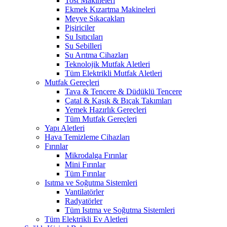
Tost Makineleri
Ekmek Kızartma Makineleri
Meyve Sıkacakları
Pişiriciler
Su Isıtıcıları
Su Sebilleri
Su Arıtma Cihazları
Teknolojik Mutfak Aletleri
Tüm Elektrikli Mutfak Aletleri
Mutfak Gereçleri
Tava & Tencere & Düdüklü Tencere
Çatal & Kaşık & Bıçak Takımları
Yemek Hazırlık Gereçleri
Tüm Mutfak Gereçleri
Yapı Aletleri
Hava Temizleme Cihazları
Fırınlar
Mikrodalga Fırınlar
Mini Fırınlar
Tüm Fırınlar
Isıtma ve Soğutma Sistemleri
Vantilatörler
Radyatörler
Tüm Isıtma ve Soğutma Sistemleri
Tüm Elektrikli Ev Aletleri