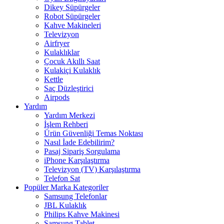
Dikey Süpürgeler
Robot Süpürgeler
Kahve Makineleri
Televizyon
Airfryer
Kulaklıklar
Çocuk Akıllı Saat
Kulakiçi Kulaklık
Kettle
Saç Düzleştirici
Airpods
Yardım
Yardım Merkezi
İşlem Rehberi
Ürün Güvenliği Temas Noktası
Nasıl İade Edebilirim?
Pasaj Sipariş Sorgulama
iPhone Karşılaştırma
Televizyon (TV) Karşılaştırma
Telefon Sat
Popüler Marka Kategoriler
Samsung Telefonlar
JBL Kulaklık
Philips Kahve Makinesi
Samsung Tablet