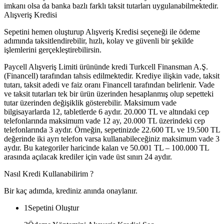
imkanı olsa da banka bazlı farklı taksit tutarları uygulanabilmektedir.
Alışveriş Kredisi
Sepetini hemen oluşturup Alışveriş Kredisi seçeneği ile ödeme
adımında taksitlendirebilir, hızlı, kolay ve güvenli bir şekilde
işlemlerini gerçekleştirebilirsin.
Paycell Alışveriş Limiti ürününde kredi Turkcell Finansman A.Ş.
(Financell) tarafından tahsis edilmektedir. Krediye ilişkin vade, taksit
tutarı, taksit adedi ve faiz oranı Financell tarafından belirlenir. Vade
ve taksit tutarları tek bir ürün üzerinden hesaplanmış olup sepetteki
tutar üzerinden değişiklik gösterebilir. Maksimum vade
bilgisayarlarda 12, tabletlerde 6 aydır. 20.000 TL ve altındaki cep
telefonlarında maksimum vade 12 ay, 20.000 TL üzerindeki cep
telefonlarında 3 aydır. Örneğin, sepetinizde 22.600 TL ve 19.500 TL
değerinde iki ayrı telefon varsa kullanabileceğiniz maksimum vade 3
aydır. Bu kategoriler haricinde kalan ve 50.001 TL – 100.000 TL
arasında açılacak krediler için vade üst sınırı 24 aydır.
Nasıl Kredi Kullanabilirim ?
Bir kaç adımda, krediniz anında onaylanır.
1
Sepetini Oluştur