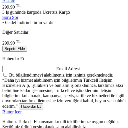
Bistore
TL
299,90
3 İş gününde kargoda
Ücretsiz Kargo
Soru Sor
• 6 adet İndirimli ürün vardır
Diğer Satıcılar
TL
299,90
Sepete Ekle
Haberdar Et
Email Adresi
Bu bilgilendirmeyi alabilmeniz için izniniz gerekmektedir.
“Daha iyi hizmet alabilmem için bilgilerimin Turkcell İletişim
Hizmetleri A.Ş, iştirakleri ve bunların iş ortaklarınca, tarafımca aksi
belirtiline kadar işlenmesine; Turkcell ve iştiraklerinin iletişim
bilgilerimi kullanarak, kampanya, servis, tarife ve hizmetleri ile ilgili
duyuruları tarafıma iletmesine izin verdiğimi kabul, beyan ve taahhüt
ederim.”
Haberdar Et
ButtonIcon
Hattınız Turkcell Finansman kredili tekliflerimize uygun değildir.
Seçtiğiniz ürünü peşin olarak satın alabilirsiniz.