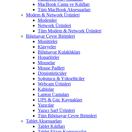
MacBook Çanta ve Kılıfları
Tüm MacBook Aksesuarları
Modem & Network Ürünleri
Modemler
Network Ürünleri
Tüm Modem & Network Ürünleri
Bilgisayar Çevre Birimleri
Monitörler
Klavyeler
BiIgisayar Kulaklıkları
Hoparlörler
Mouselar
Mouse Padleri
Dönüştürücüler
Soğutucu & Yükselticiler
Webcam Ürünleri
Kablolar
Laptop Çantaları
UPS & Güç Kaynakları
Yazıcılar
Yazıcı Sarf Ürünleri
Tüm Bilgisayar Çevre Birimleri
Tablet Aksesuarları
Tablet Kılıfları
Tablet Ekran Koruyucular