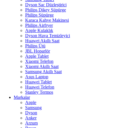
Dyson Saç Düzleştirici
Philips Dikey Süpürge
Philips Süpürge
Karaca Kahve Makinesi
Philips Airfryer
Apple Kulaklık
Dyson Hava Temizleyici
Huawei Akıllı Saat
Philips Ütü
JBL Hoparlör
Apple Tablet
Xiaomi Telefon
Xiaomi Akıllı Saat
Samsung Akıllı Saat
Asus Laptop
Huawei Tablet
Huawei Telefon
Stanley Termos
Markalar
Apple
Samsung
Dyson
Anker
Arzum