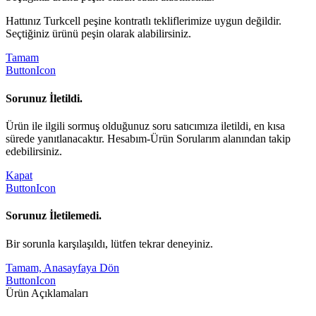
Hattınız Turkcell peşine kontratlı tekliflerimize uygun değildir.
Seçtiğiniz ürünü peşin olarak alabilirsiniz.
Tamam
ButtonIcon
Sorunuz İletildi.
Ürün ile ilgili sormuş olduğunuz soru satıcımıza iletildi, en kısa
sürede yanıtlanacaktır. Hesabım-Ürün Sorularım alanından takip
edebilirsiniz.
Kapat
ButtonIcon
Sorunuz İletilemedi.
Bir sorunla karşılaşıldı, lütfen tekrar deneyiniz.
Tamam, Anasayfaya Dön
ButtonIcon
Ürün Açıklamaları