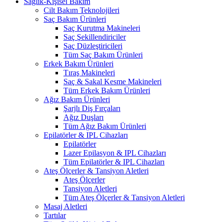
Sağlık-Kişisel Bakım
Cilt Bakım Teknolojileri
Saç Bakım Ürünleri
Saç Kurutma Makineleri
Saç Şekillendiriciler
Saç Düzleştiricileri
Tüm Saç Bakım Ürünleri
Erkek Bakım Ürünleri
Tıraş Makineleri
Saç & Sakal Kesme Makineleri
Tüm Erkek Bakım Ürünleri
Ağız Bakım Ürünleri
Şarjlı Diş Fırçaları
Ağız Duşları
Tüm Ağız Bakım Ürünleri
Epilatörler & IPL Cihazları
Epilatörler
Lazer Epilasyon & IPL Cihazları
Tüm Epilatörler & IPL Cihazları
Ateş Ölçerler & Tansiyon Aletleri
Ateş Ölçerler
Tansiyon Aletleri
Tüm Ateş Ölçerler & Tansiyon Aletleri
Masaj Aletleri
Tartılar