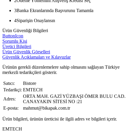
2
Ödeme Yöntemini Alışveriş Kredisi Seç
3
Banka Ekranlarında Başvurunu Tamamla
4
Siparişin Onaylansın
Ürün Güvenliği Bilgileri
ButtonIcon
Sorumlu Kişi
Üretici Bilgileri
Ürün Güvenlik Görselleri
Güvenlik Açıklamaları ve Kılavuzlar
Ürünün gerekli düzenlemelere sahip olmasını sağlayan Türkiye
merkezli tedarikçileri gösterir.
Satıcı:
Bistore
Tedarikçi:
EMTECH
ORTA MAH. GAZİ YÜZBAŞI ÖMER BULU CAD.
Adres:
CANAYAKIN SİTESİ NO :21
E-posta:
mahmut@bikapak.com.tr
Ürün bilgileri, ürünün üreticisi ile ilgili adres ve bilgileri içerir.
EMTECH