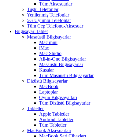
Tüm Aksesuarlar
Tuşlu Telefonlar
Yenilenmiş Telefonlar
5G Uyumlu Telefonlar
Tüm Cep Telefonu-Aksesuar
Bilgisayar-Tablet
Masaüstü Bilgisayarlar
Mac mini
iMac
Mac Studio
All-in-One Bilgisayarlar
Masaüstü Bilgisayarlar
Kasalar
Tüm Masaüstü Bilgisayarlar
Dizüstü Bilgisayarlar
MacBook
Laptoplar
Oyun Bilgisayarları
Tüm Dizüstü Bilgisayarlar
Tabletler
Apple Tabletler
Android Tabletler
Tüm Tabletler
MacBook Aksesuarları
MacBook Şarj Cihazları