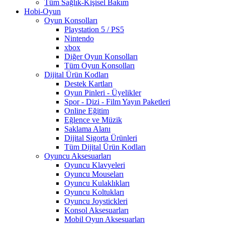
Tüm Sağlık-Kişisel Bakım
Hobi-Oyun
Oyun Konsolları
Playstation 5 / PS5
Nintendo
xbox
Diğer Oyun Konsolları
Tüm Oyun Konsolları
Dijital Ürün Kodları
Destek Kartları
Oyun Pinleri - Üyelikler
Spor - Dizi - Film Yayın Paketleri
Online Eğitim
Eğlence ve Müzik
Saklama Alanı
Dijital Sigorta Ürünleri
Tüm Dijital Ürün Kodları
Oyuncu Aksesuarları
Oyuncu Klavyeleri
Oyuncu Mouseları
Oyuncu Kulaklıkları
Oyuncu Koltukları
Oyuncu Joystickleri
Konsol Aksesuarları
Mobil Oyun Aksesuarları